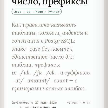
число, префиксы
Java · Go · Node · Python
Как правильно называть
таблицы, колонки, индексы и
constraints в PostgreSQL:
snake_case без кавычек,
единственное число для
таблиц, префиксы
ix_/uk_/fk_/ck_ и суффиксы
_at/_amount/_count — с
примерами частых ошибок.
Опубликовано
27 июня 2026
·
~
6
мин чтения
·
Автор
:
Вадим Викулин