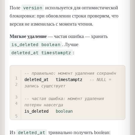
version
Поле
используется для оптимистической
блокировки: при обновлении строки проверяем, что
версия не изменилась с момента чтения.
Мягкое удаление
— частая ошибка — хранить
is_deleted boolean
. Лучше
deleted_at timestamptz
:
COPY
-- правильно: момент удаления сохранён
deleted_at   timestamptz   
-- NULL = 
запись существует
-- частая ошибка: момент удаления 
потерян навсегда
is_deleted   
boolean
deleted_at
Из
тривиально получить boolean: