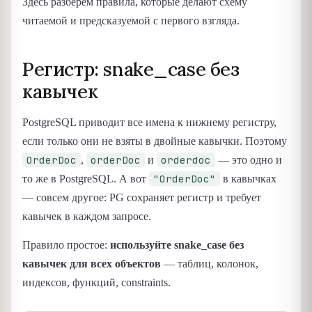
Здесь разберём правила, которые делают схему
читаемой и предсказуемой с первого взгляда.
Регистр: snake_case без
кавычек
PostgreSQL приводит все имена к нижнему регистру,
если только они не взяты в двойные кавычки. Поэтому
OrderDoc
orderDoc
orderdoc
,
и
— это одно и
"OrderDoc"
то же в PostgreSQL. А вот
в кавычках
— совсем другое: PG сохраняет регистр и требует
кавычек в каждом запросе.
Правило простое:
используйте snake_case без
кавычек для всех объектов
— таблиц, колонок,
индексов, функций, constraints.