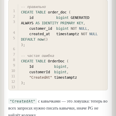
COPY
-- правильно
CREATE
TABLE
 order_doc 
(
    id           
bigint
 GENERATED 
ALWAYS 
AS
IDENTITY
PRIMARY
KEY
,
    customer_id  
bigint
NOT
NULL
,
    created_at   timestamptz 
NOT
NULL
DEFAULT
now
(
)
)
;
-- частая ошибка
CREATE
TABLE
 OrderDoc 
(
    Id          
bigint
,
    customerId  
bigint
,
"CreatedAt"
)
;
"CreatedAt"
с кавычками — это ловушка: теперь во
всех запросах нужно писать кавычки, иначе PG не
найдёт колонку.