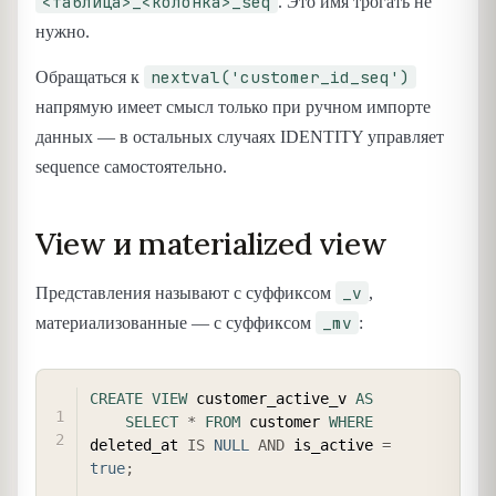
<таблица>_<колонка>_seq
. Это имя трогать не
нужно.
nextval('customer_id_seq')
Обращаться к
напрямую имеет смысл только при ручном импорте
данных — в остальных случаях IDENTITY управляет
sequence самостоятельно.
View и materialized view
_v
Представления называют с суффиксом
,
_mv
материализованные — с суффиксом
:
COPY
CREATE
VIEW
 customer_active_v 
AS
SELECT
*
FROM
 customer 
WHERE
deleted_at 
IS
NULL
AND
 is_active 
=
true
;