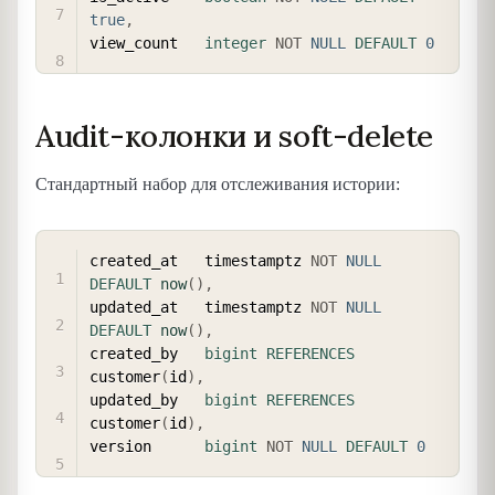
true
,
view_count   
integer
NOT
NULL
DEFAULT
0
Audit-колонки и soft-delete
Стандартный набор для отслеживания истории:
COPY
created_at   timestamptz 
NOT
NULL
DEFAULT
now
(
)
,
updated_at   timestamptz 
NOT
NULL
DEFAULT
now
(
)
,
created_by   
bigint
REFERENCES
customer
(
id
)
,
updated_by   
bigint
REFERENCES
customer
(
id
)
,
version      
bigint
NOT
NULL
DEFAULT
0