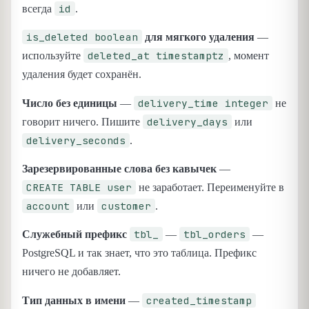
id
всегда
.
is_deleted boolean
для мягкого удаления
—
deleted_at timestamptz
используйте
, момент
удаления будет сохранён.
delivery_time integer
Число без единицы
—
не
delivery_days
говорит ничего. Пишите
или
delivery_seconds
.
Зарезервированные слова без кавычек
—
CREATE TABLE user
не заработает. Переименуйте в
account
customer
или
.
tbl_
tbl_orders
Служебный префикс
—
—
PostgreSQL и так знает, что это таблица. Префикс
ничего не добавляет.
created_timestamp
Тип данных в имени
—