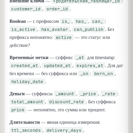
<родительская_таблица>_id
Внешние ключи
—
:
customer_id
order_id
,
.
is_
has_
can_
Boolean
— с префиксом
,
,
:
is_active
has_avatar
can_publish
,
,
. Без
active
префикса непонятно:
— это статус или
действие?
_at
Временны́е метки
— суффикс
для timestamp:
created_at
updated_at
expires_at
,
,
. Для дат
_on
born_on
без времени — без суффикса или
:
,
holiday_date
.
_amount
_price
_rate
Деньги
— суффиксы
,
,
:
total_amount
discount_rate
,
. Без суффикса
price
— непонятно, это сумма или процент.
Длительности
— явная единица измерения:
ttl_seconds
delivery_days
,
,