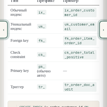
Тип
Префикс
Пример
ix_order_custo
Обычный
ix_
индекс
mer_id
uk_customer_em
Уникальный
uk_
индекс
ail
‹
›
fk_order_item_
fk_
Foreign key
order_id
ck_order_total
Check
ck_
constraint
_positive
pk_
Primary key
—
(обычно
авто)
tr_order_doc_a
tr_
Триггер
udit
COPY