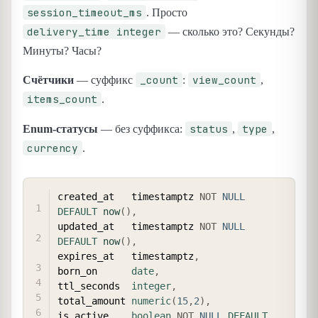
session_timeout_ms
. Просто
delivery_time integer
— сколько это? Секунды?
Минуты? Часы?
_count
view_count
Счётчики
— суффикс
:
,
items_count
.
status
type
Enum-статусы
— без суффикса:
,
,
currency
.
COPY
created_at   timestamptz 
NOT
NULL
DEFAULT
now
(
)
,
updated_at   timestamptz 
NOT
NULL
DEFAULT
now
(
)
,
expires_at   timestamptz
,
born_on      
date
,
ttl_seconds  
integer
,
total_amount 
numeric
(
15
,
2
)
,
is_active    
boolean
NOT
NULL
DEFAULT