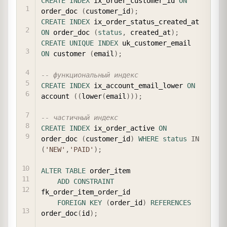
CREATE
INDEX
 ix_order_customer_id 
ON
order_doc 
(
customer_id
)
;
CREATE
INDEX
 ix_order_status_created_at 
ON
 order_doc 
(
status
,
 created_at
)
;
CREATE
UNIQUE
INDEX
 uk_customer_email 
ON
 customer 
(
email
)
;
-- функциональный индекс
CREATE
INDEX
 ix_account_email_lower 
ON
account 
(
(
lower
(
email
)
)
)
;
-- частичный индекс
CREATE
INDEX
 ix_order_active 
ON
order_doc 
(
customer_id
)
WHERE
status
IN
(
'NEW'
,
'PAID'
)
;
ALTER
TABLE
 order_item

ADD
CONSTRAINT
fk_order_item_order_id

FOREIGN
KEY
(
order_id
)
REFERENCES
order_doc
(
id
)
;