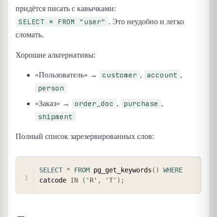
придётся писать с кавычками:
SELECT * FROM "user"
. Это неудобно и легко
сломать.
Хорошие альтернативы:
customer
account
«Пользователь» →
,
,
person
order_doc
purchase
«Заказ» →
,
,
shipment
Полный список зарезервированных слов:
COPY
SELECT
*
FROM
 pg_get_keywords
(
)
WHERE
catcode 
IN
(
'R'
,
'T'
)
;