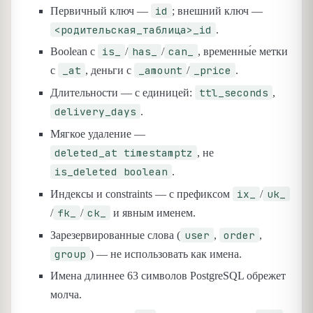
id
Первичный ключ —
; внешний ключ —
<родительская_таблица>_id
.
is_
has_
can_
Boolean с
/
/
, временны́е метки
_at
_amount
_price
с
, деньги с
/
.
ttl_seconds
Длительности — с единицей:
,
delivery_days
.
Мягкое удаление —
deleted_at timestamptz
, не
is_deleted boolean
.
ix_
uk_
Индексы и constraints — с префиксом
/
fk_
ck_
/
/
и явным именем.
user
order
Зарезервированные слова (
,
,
group
) — не использовать как имена.
Имена длиннее 63 символов PostgreSQL обрежет
молча.