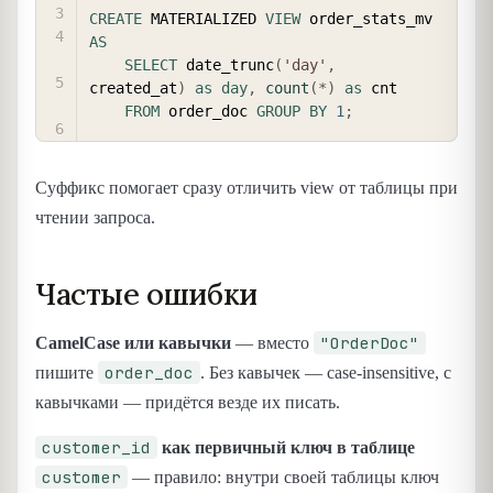
CREATE
 MATERIALIZED 
VIEW
 order_stats_mv 
AS
SELECT
 date_trunc
(
'day'
,
created_at
)
as
day
,
count
(
*
)
as
 cnt

FROM
 order_doc 
GROUP
BY
1
;
Суффикс помогает сразу отличить view от таблицы при
чтении запроса.
Частые ошибки
"OrderDoc"
CamelCase или кавычки
— вместо
order_doc
пишите
. Без кавычек — case-insensitive, с
кавычками — придётся везде их писать.
customer_id
как первичный ключ в таблице
customer
— правило: внутри своей таблицы ключ