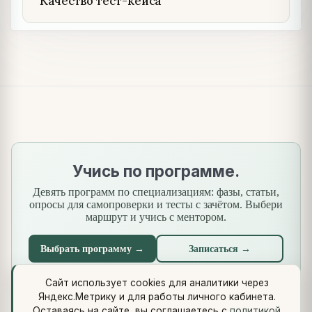
Качество тест-кейса
Учись по программе.
Девять программ по специализациям: фазы, статьи,
опросы для самопроверки и тесты с зачётом. Выбери
маршрут и учись с ментором.
Выбрать программу →
Записаться →
Сайт использует cookies для аналитики через
Яндекс.Метрику и для работы личного кабинета.
Что нового
·
Стандарты
·
Сквозной кейс
·
Библиотеки
·
Оставаясь на сайте, вы соглашаетесь с
политикой