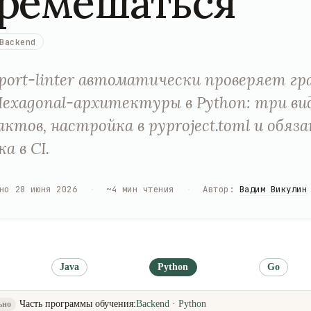
ремешаться
Backend
port-linter автоматически проверяет г
Hexagonal-архитектуры в Python: три ви
ктов, настройка в pyproject.toml и обяз
а в CI.
но
28 июня 2026
·
~
4
мин чтения
·
Автор
:
Вадим Викулин
Java
Python
Go
Часть программы обучения:
Backend · Python
ьно