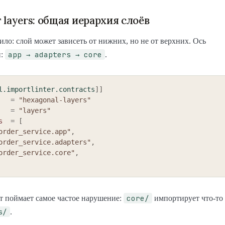
 layers: общая иерархия слоёв
ило: слой может зависеть от нижних, но не от верхних. Ось
app → adapters → core
й:
.
l.importlinter.contracts
]
]
=
"hexagonal-layers"
=
"layers"
s
=
[
order_service.app"
,
order_service.adapters"
,
order_service.core"
,
core/
т поймает самое частое нарушение:
импортирует что-то
s/
.