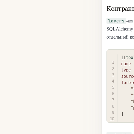
Контракт
layers
-ко
SQLAlchemy 
отдельный к
[
[
too
name
type
sourc
forbi
"
"
"
"
]