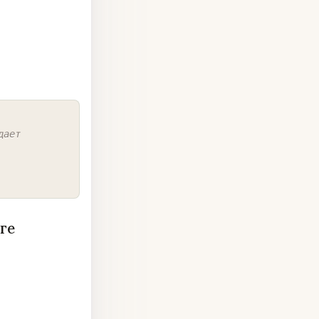
COPY
дает
ге