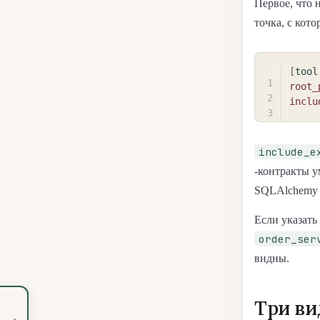
Первое, что 
точка, с кото
[
tool
root_
inclu
include_e
-контракты у
SQLAlchemy и
Если указать
order_ser
видны.
Три ви
‹