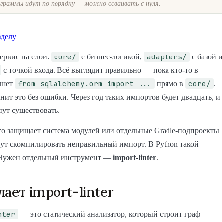
граммы идут по порядку — можно осваивать с нуля.
зделу
core/
adapters/
ервис на слои:
с бизнес-логикой,
с базой 
с точкой входа. Всё выглядит правильно — пока кто-то в
from sqlalchemy.orm import ...
core/
ишет
прямо в
.
нит это без ошибки. Через год таких импортов будет двадцать, и
нут существовать.
ого защищает система модулей или отдельные Gradle-подпроекты
ут скомпилировать неправильный импорт. В Python такой
 Нужен отдельный инструмент —
import-linter
.
лает import-linter
nter
— это статический анализатор, который строит граф