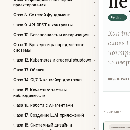
пе
▾
проектирования
Фаза 8. Сетевой фундамент
▾
Python
Фаза 9. API: REST и контракты
▾
Как im
Фаза 10. Безопасность и авторизация
▾
слоёв 
Фаза 11. Брокеры и распределённые
▾
системы
контра
проверк
Фаза 12. Kubernetes и graceful shutdown
▾
Фаза 13. Облака
▾
Опубликова
Фаза 14. CI/CD: конвейер доставки
▾
Фаза 15. Качество: тесты и
▾
наблюдаемость
Фаза 16. Работа с AI-агентами
▾
Реализация:
Фаза 17. Создание LLM-приложений
▾
Фаза 18. Системный дизайн и
дополнител
▾