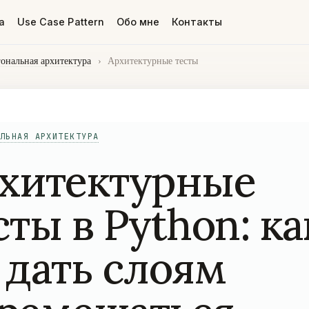
а
Use Case Pattern
Обо мне
Контакты
гональная архитектура
›
Архитектурные тесты
ЛЬНАЯ АРХИТЕКТУРА
хитектурные
сты в Python: ка
 дать слоям