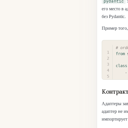
pydantic
з
его место в 
без Pydantic.
Пример того,
# ord
from
 
class
.
Контракт
Адаптеры за
адаптер не и
импортирует 