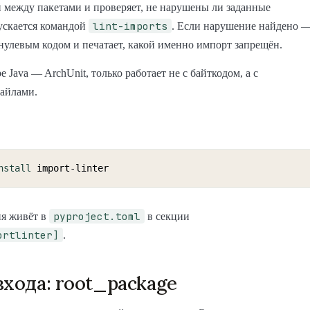
 между пакетами и проверяет, не нарушены ли заданные
lint-imports
ускается командой
. Если нарушение найдено 
нулевым кодом и печатает, какой именно импорт запрещён.
 Java — ArchUnit, только работает не с байткодом, а с
айлами.
nstall
pyproject.toml
я живёт в
в секции
ortlinter]
.
входа: root_package