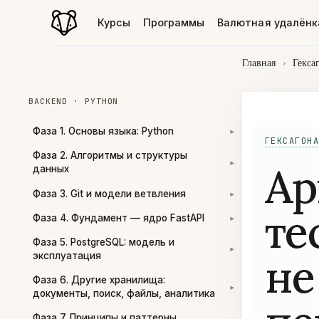
Курсы
Программы
Валютная удалёнк
Главная
›
Гекса
BACKEND · PYTHON
Фаза 1. Основы языка: Python
▾
ГЕКСАГОНА
Фаза 2. Алгоритмы и структуры
Ар
▾
данных
Фаза 3. Git и модели ветвления
▾
те
Фаза 4. Фундамент — ядро FastAPI
▾
Фаза 5. PostgreSQL: модель и
▾
не
эксплуатация
Фаза 6. Другие хранилища:
▾
документы, поиск, файлы, аналитика
Фаза 7. Принципы и паттерны