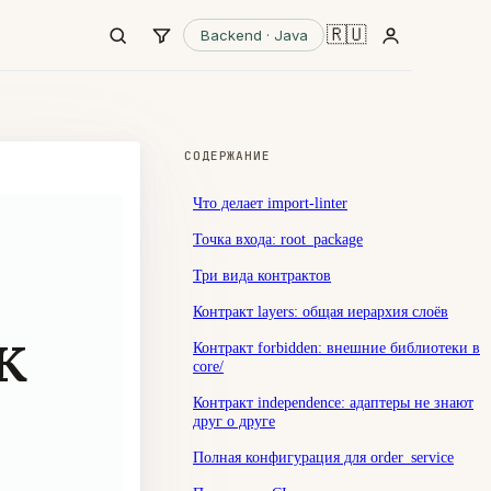
🇷🇺
Backend · Java
СОДЕРЖАНИЕ
Что делает import-linter
Точка входа: root_package
Три вида контрактов
Контракт layers: общая иерархия слоёв
к
Контракт forbidden: внешние библиотеки в
core/
Контракт independence: адаптеры не знают
друг о друге
Полная конфигурация для order_service