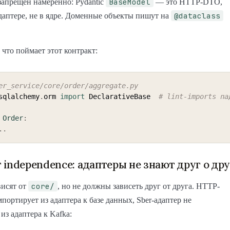
BaseModel
апрещён намеренно: Pydantic
— это HTTP-DTO,
@dataclass
адаптере, не в ядре. Доменные объекты пишут на
 что поймает этот контракт:
er_service/core/order/aggregate.py
sqlalchemy
.
orm 
import
 DeclarativeBase  
# lint-imports па
Order
:
.
.
 independence: адаптеры не знают друг о дру
core/
висят от
, но не должны зависеть друг от друга. HTTP-
мпортирует из адаптера к базе данных, Sber-адаптер не
из адаптера к Kafka: