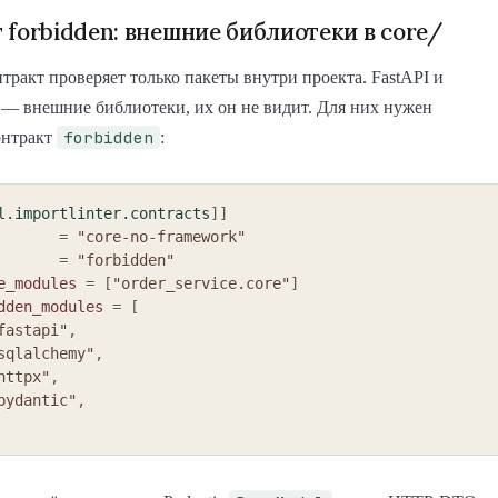
 forbidden: внешние библиотеки в core/
нтракт проверяет только пакеты внутри проекта. FastAPI и
— внешние библиотеки, их он не видит. Для них нужен
forbidden
онтракт
:
l.importlinter.contracts
]
]
=
"core-no-framework"
=
"forbidden"
e_modules
=
[
"order_service.core"
]
dden_modules
=
[
fastapi"
,
sqlalchemy"
,
httpx"
,
pydantic"
,