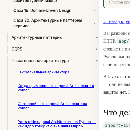
архитектурный выбор
Статьи про
Фаза 19. Domain-Driven Design
▾
Фаза 20. Архитектурные паттерны
← назад к ра
▾
сервиса
Вы разбили с
Архитектурные паттерны
▾
app/
HTTP,
спешке не п
CQRS
▾
Python выпол
Гексагональная архитектура
▾
слои переста
Гексагональная архитектура
В Java от эт
— они не дад
Когда применять Hexagonal Architecture в
Python
защиты нет.
Core слой в Hexagonal Architecture на
Python
Что де
Ports в Hexagonal Architecture на Python —
import-li
как ядро говорит с внешним миром