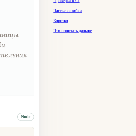
Проверка в CI
Частые ошибки
Коротко
Что почитать дальше
раницы
да
ательная
Node