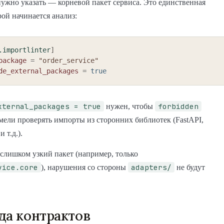
нужно указать — корневой пакет сервиса. Это единственная
рой начинается анализ:
.importlinter
]
package
=
"order_service"
de_external_packages
=
true
xternal_packages = true
forbidden
нужен, чтобы
мели проверять импорты из сторонних библиотек (FastAPI,
 т.д.).
 слишком узкий пакет (например, только
vice.core
adapters/
), нарушения со стороны
не будут
да контрактов