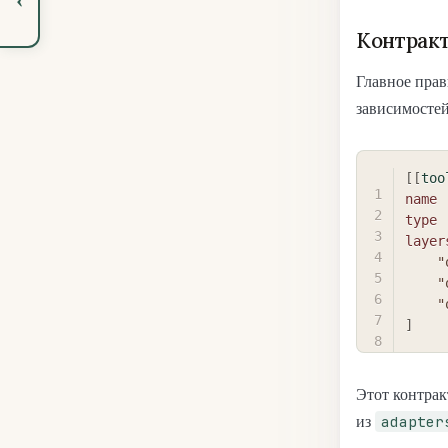
Контракт
Главное прав
зависимосте
[
[
too
name
type
layer
"
"
"
]
Этот контрак
adapter
из