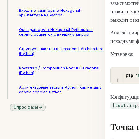
зависимостей
Входные адаптеры в Hexagonal-
правила. Зап
архитектуре на Python
выходит с не
Out-адаптеры в Hexagonal Python: как
Аналог в мире
сервис общается с внешним миром
исходными ф
Структура пакетов в Hexagonal Architecture
(Python)
Установка:
Bootstrap / Composition Root в Hexagonal
(Python)
pip 
i
Архитектурные тесты в Python: как не дать
слоям перемешаться
Конфигураци
[tool.imp
Опрос фазы →
Точка 