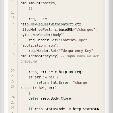
cmd
.
AmountKopecks
,
}
)
    req
,
_
:=
http
.
NewRequestWithContext
(
ctx
,
http
.
MethodPost
,
 c
.
baseURL
+
"/charges"
,
bytes
.
NewReader
(
body
)
)
    req
.
Header
.
Set
(
"Content-Type"
,
"application/json"
)
    req
.
Header
.
Set
(
"Idempotency-Key"
,
cmd
.
IdempotencyKey
)
// один ключ на всю 
операцию
    resp
,
 err 
:=
 c
.
http
.
Do
(
req
)
if
 err 
!=
nil
{
return
 fmt
.
Errorf
(
"charge 
request: %w"
,
 err
)
}
defer
 resp
.
Body
.
Close
(
)
if
 resp
.
StatusCode 
!=
 http
.
StatusOK 