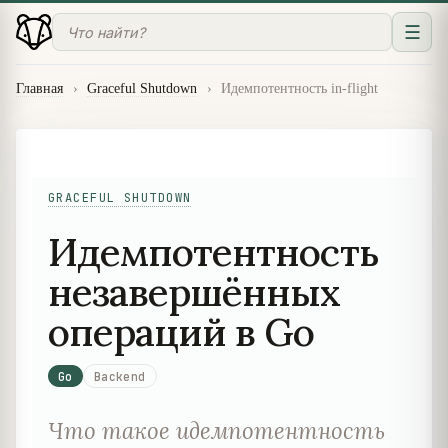
☰
Главная
›
Graceful Shutdown
›
Идемпотентность in-flight
GRACEFUL SHUTDOWN
Идемпотентность
незавершённых
операций в Go
Go
Backend
Что такое идемпотентность