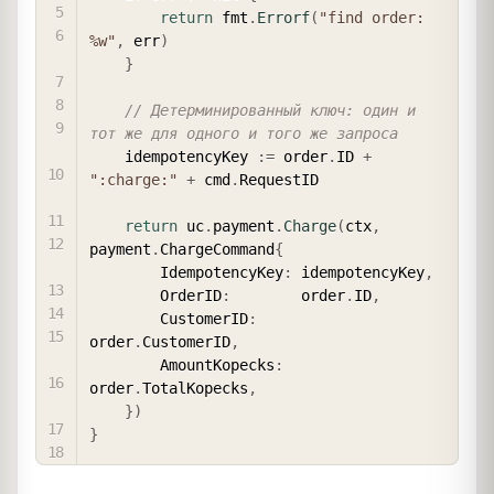
return
 fmt
.
Errorf
(
"find order: 
%w"
,
 err
)
}
// Детерминированный ключ: один и 
тот же для одного и того же запроса
    idempotencyKey 
:=
 order
.
ID 
+
":charge:"
+
 cmd
.
RequestID

return
 uc
.
payment
.
Charge
(
ctx
,
payment
.
ChargeCommand
{
        IdempotencyKey
:
 idempotencyKey
,
        OrderID
:
        order
.
ID
,
        CustomerID
:
order
.
CustomerID
,
        AmountKopecks
:
order
.
TotalKopecks
,
}
)
}