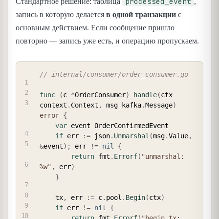
processed_event
Стандартное решение: таблица
,
запись в которую делается
в одной транзакции
с
основным действием. Если сообщение пришло
повторно — запись уже есть, и операцию пропускаем.
COPY
// internal/consumer/order_consumer.go
func
(
c 
*
OrderConsumer
)
handle
(
ctx 
context
.
Context
,
 msg kafka
.
Message
)
error
{
var
 event OrderConfirmedEvent

if
 err 
:=
 json
.
Unmarshal
(
msg
.
Value
,
&
event
)
;
 err 
!=
nil
{
return
 fmt
.
Errorf
(
"unmarshal: 
%w"
,
 err
)
}
    tx
,
 err 
:=
 c
.
pool
.
Begin
(
ctx
)
if
 err 
!=
nil
{
return
 fmt
.
Errorf
(
"begin tx: 