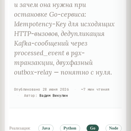
и зачем она нужна при
остановке Go-сервиса:
Idempotency-Key для исходящих
HTTP-вызовов, дедупликация
Kafka-сообщений через
processed_event в pgx-
транзакции, двухфазный
outbox-relay — понятно с нуля.
Опубликовано
28 июня 2026
·
~
7
мин чтения
·
Автор
:
Вадим Викулин
Реализация:
Java
Python
Go
Node