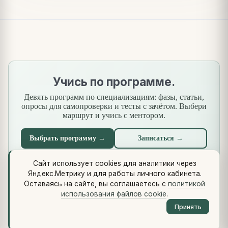
Учись по программе.
Девять программ по специализациям: фазы, статьи,
опросы для самопроверки и тесты с зачётом. Выбери
маршрут и учись с ментором.
Выбрать программу →
Записаться →
Сайт использует cookies для аналитики через
Яндекс.Метрику и для работы личного кабинета.
Что нового
·
Стандарты
·
Сквозной кейс
·
Библиотеки
·
Оставаясь на сайте, вы соглашаетесь с
политикой
Методология (Use Case Pattern)
использования файлов cookie
.
© 2026 vikulin-va.ru ·
Обо мне
·
Контакты
·
Telegram
·
RSS
·
Принять
LinkedIn
·
GitHub
·
Политика cookie