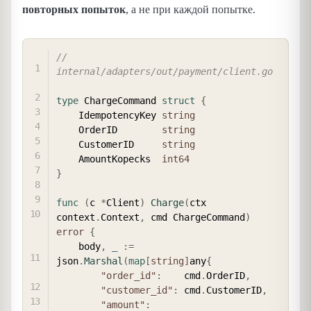
повторных попыток
, а не при каждой попытке.
COPY
// 
internal/adapters/out/payment/client.go
type
 ChargeCommand 
struct
{
    IdempotencyKey 
string
    OrderID        
string
    CustomerID     
string
    AmountKopecks  
int64
}
func
(
c 
*
Client
)
Charge
(
ctx 
context
.
Context
,
 cmd ChargeCommand
)
error
{
    body
,
_
:=
json
.
Marshal
(
map
[
string
]
any
{
"order_id"
:
    cmd
.
OrderID
,
"customer_id"
:
 cmd
.
CustomerID
,
"amount"
: