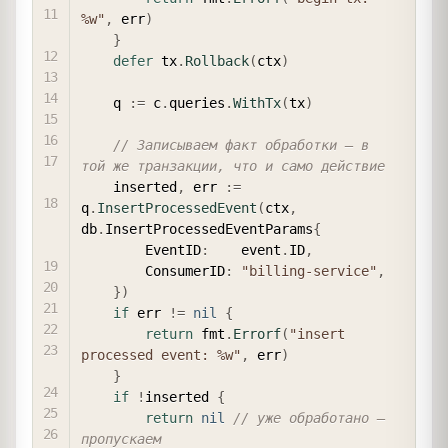
%w"
,
 err
)
}
defer
 tx
.
Rollback
(
ctx
)
    q 
:=
 c
.
queries
.
WithTx
(
tx
)
// Записываем факт обработки — в 
той же транзакции, что и само действие
    inserted
,
 err 
:=
q
.
InsertProcessedEvent
(
ctx
,
db
.
InsertProcessedEventParams
{
        EventID
:
    event
.
ID
,
        ConsumerID
:
"billing-service"
,
}
)
if
 err 
!=
nil
{
return
 fmt
.
Errorf
(
"insert 
processed event: %w"
,
 err
)
}
if
!
inserted 
{
return
nil
// уже обработано — 
пропускаем