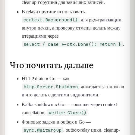
cleanup-горутина для зависших записей.
В relay-горутине использовать
context.Background()
для pgx-транзакции
внутри пачки, а проверку отмены делать между
итерациями через
select { case <-ctx.Done(): return }
.
Что почитать дальше
HTTP drain в Go — как
http.Server.Shutdown
дожидается запросов
и что делать с долгими эндпоинтами.
Kafka shutdown в Go — consumer через context
writer.Close()
cancellation,
.
Фоновые задачи и outbox в Go —
sync.WaitGroup
, outbox-relay цикл, cleanup-