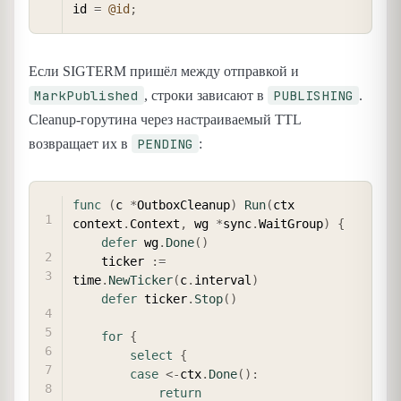
id 
=
@id
;
Если SIGTERM пришёл между отправкой и
MarkPublished
PUBLISHING
, строки зависают в
.
Cleanup-горутина через настраиваемый TTL
PENDING
возвращает их в
:
COPY
func
(
c 
*
OutboxCleanup
)
Run
(
ctx 
context
.
Context
,
 wg 
*
sync
.
WaitGroup
)
{
defer
 wg
.
Done
(
)
    ticker 
:=
time
.
NewTicker
(
c
.
interval
)
defer
 ticker
.
Stop
(
)
for
{
select
{
case
<-
ctx
.
Done
(
)
:
return