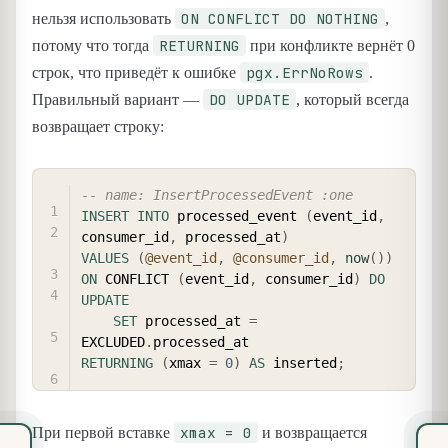
ON CONFLICT DO NOTHING
нельзя использовать
,
RETURNING
потому что тогда
при конфликте вернёт 0
pgx.ErrNoRows
строк, что приведёт к ошибке
.
DO UPDATE
Правильный вариант —
, который всегда
возвращает строку:
COPY
-- name: InsertProcessedEvent :one
INSERT
INTO
 processed_event 
(
event_id
,
consumer_id
,
 processed_at
)
VALUES
(
@event_id
,
@consumer_id
,
now
(
)
)
ON
 CONFLICT 
(
event_id
,
 consumer_id
)
DO
UPDATE
SET
 processed_at 
=
EXCLUDED
.
RETURNING
(
xmax 
=
0
)
AS
 inserted
;
xmax = 0
При первой вставке
и возвращается