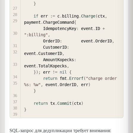
}
if
 err 
:=
 c
.
billing
.
Charge
(
ctx
,
payment
.
ChargeCommand
{
        IdempotencyKey
:
 event
.
ID 
+
":billing"
,
        OrderID
:
        event
.
OrderID
,
        CustomerID
:
event
.
CustomerID
,
        AmountKopecks
:
event
.
TotalKopecks
,
}
)
;
 err 
!=
nil
{
return
 fmt
.
Errorf
(
"charge order 
%s: %w"
,
 event
.
OrderID
,
 err
)
}
return
 tx
.
Commit
(
ctx
)
}
SQL-запрос для дедупликации требует внимания: