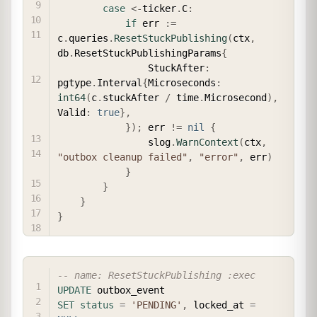
case
<-
ticker
.
C
:
if
 err 
:=
c
.
queries
.
ResetStuckPublishing
(
ctx
,
db
.
ResetStuckPublishingParams
{
                StuckAfter
:
pgtype
.
Interval
{
Microseconds
:
int64
(
c
.
stuckAfter 
/
 time
.
Microsecond
)
,
Valid
:
true
}
,
}
)
;
 err 
!=
nil
{
                slog
.
WarnContext
(
ctx
,
"outbox cleanup failed"
,
"error"
,
 err
)
}
}
}
}
COPY
-- name: ResetStuckPublishing :exec
UPDATE
SET
status
=
'PENDING'
,
 locked_at 
=