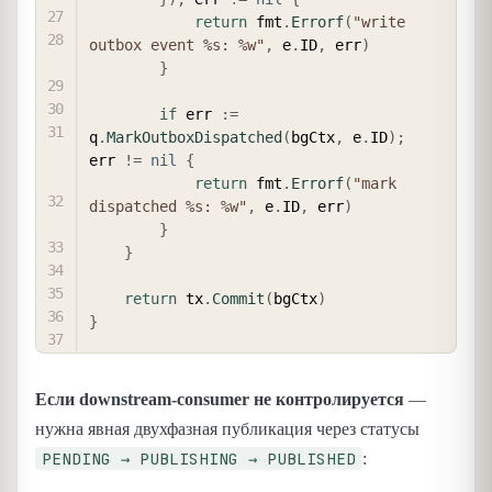
return
 fmt
.
Errorf
(
"write 
outbox event %s: %w"
,
 e
.
ID
,
 err
)
}
if
 err 
:=
q
.
MarkOutboxDispatched
(
bgCtx
,
 e
.
ID
)
;
err 
!=
nil
{
return
 fmt
.
Errorf
(
"mark 
dispatched %s: %w"
,
 e
.
ID
,
 err
)
}
}
return
 tx
.
Commit
(
bgCtx
)
}
Если downstream-consumer не контролируется
—
нужна явная двухфазная публикация через статусы
PENDING → PUBLISHING → PUBLISHED
: