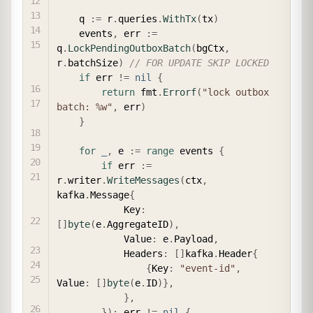
    q 
:=
 r
.
queries
.
WithTx
(
tx
)
    events
,
 err 
:=
q
.
LockPendingOutboxBatch
(
bgCtx
,
r
.
batchSize
)
// FOR UPDATE SKIP LOCKED
if
 err 
!=
nil
{
return
 fmt
.
Errorf
(
"lock outbox 
batch: %w"
,
 err
)
}
for
_
,
 e 
:=
range
 events 
{
if
 err 
:=
r
.
writer
.
WriteMessages
(
ctx
,
kafka
.
Message
{
            Key
:
[
]
byte
(
e
.
AggregateID
)
,
            Value
:
 e
.
Payload
,
            Headers
:
[
]
kafka
.
Header
{
{
Key
:
"event-id"
,
Value
:
[
]
byte
(
e
.
ID
)
}
,
}
,
}
)
;
 err 
!=
nil
{