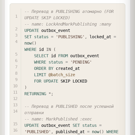
COPY
-- Перевод в PUBLISHING атомарно (FOR 
UPDATE SKIP LOCKED)
-- name: LockAndMarkPublishing :many
UPDATE
SET
status
=
'PUBLISHING'
,
 locked_at 
=
now
(
)
WHERE
 id 
IN
(
SELECT
 id 
FROM
 outbox_event

WHERE
status
=
'PENDING'
ORDER
BY
 created_at

LIMIT
@batch_size
FOR
UPDATE
)
RETURNING
*
;
-- Перевод в PUBLISHED после успешной 
отправки
-- name: MarkPublished :exec
UPDATE
 outbox_event 
SET
status
=
'PUBLISHED'
,
 published_at 
=
now
(
)
WHERE