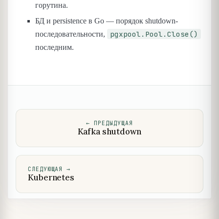
горутина.
БД и persistence в Go — порядок shutdown-
pgxpool.Pool.Close()
последовательности,
последним.
←
ПРЕДЫДУЩАЯ
Kafka shutdown
СЛЕДУЮЩАЯ
→
Kubernetes