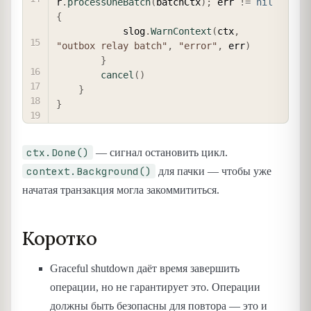
r
.
processOneBatch
(
batchCtx
)
;
 err 
!=
nil
{
            slog
.
WarnContext
(
ctx
,
"outbox relay batch"
,
"error"
,
 err
)
}
cancel
(
)
}
}
ctx.Done()
— сигнал остановить цикл.
context.Background()
для пачки — чтобы уже
начатая транзакция могла закоммититься.
Коротко
Graceful shutdown даёт время завершить
операции, но не гарантирует это. Операции
должны быть безопасны для повтора — это и