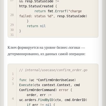
&&
 resp
.
StatusCode 
!=
http
.
StatusCreated 
{
return
 fmt
.
Errorf
(
"charge 
failed: status %d"
,
 resp
.
StatusCode
)
}
return
nil
}
Ключ формируется на уровне бизнес-логики —
детерминированно, из данных самой операции:
COPY
// internal/usecase/confirm_order.go
func
(
uc 
*
ConfirmOrderUseCase
)
Execute
(
ctx context
.
Context
,
 cmd 
ConfirmOrderCommand
)
error
{
    order
,
 err 
:=
uc
.
orders
.
FindByID
(
ctx
,
 cmd
.
OrderID
)
if
 err 
!=
nil
{