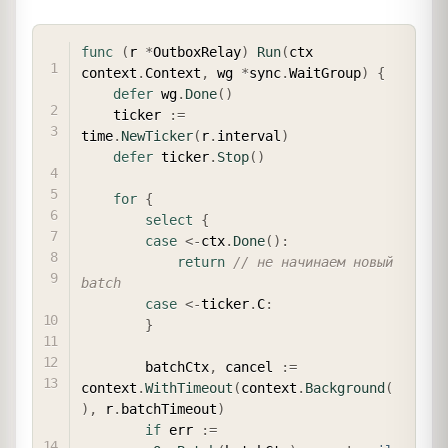
COPY
func
(
r 
*
OutboxRelay
)
Run
(
ctx 
context
.
Context
,
 wg 
*
sync
.
WaitGroup
)
{
defer
 wg
.
Done
(
)
    ticker 
:=
time
.
NewTicker
(
r
.
interval
)
defer
 ticker
.
Stop
(
)
for
{
select
{
case
<-
ctx
.
Done
(
)
:
return
// не начинаем новый 
batch
case
<-
ticker
.
C
:
}
        batchCtx
,
 cancel 
:=
context
.
WithTimeout
(
context
.
Background
(
)
,
 r
.
batchTimeout
)
if
 err 
:=