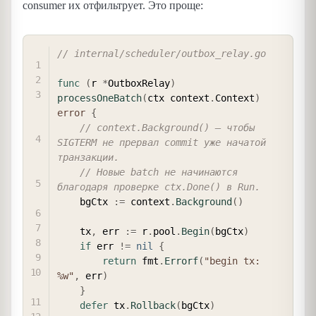
consumer их отфильтрует. Это проще:
COPY
// internal/scheduler/outbox_relay.go
func
(
r 
*
OutboxRelay
)
processOneBatch
(
ctx context
.
Context
)
error
{
// context.Background() — чтобы 
SIGTERM не прервал commit уже начатой 
транзакции.
// Новые batch не начинаются 
благодаря проверке ctx.Done() в Run.
    bgCtx 
:=
 context
.
Background
(
)
    tx
,
 err 
:=
 r
.
pool
.
Begin
(
bgCtx
)
if
 err 
!=
nil
{
return
 fmt
.
Errorf
(
"begin tx: 
%w"
,
 err
)
}
defer
 tx
.
Rollback
(
bgCtx
)