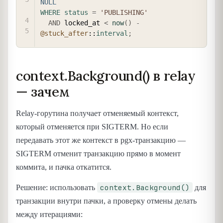
NULL
WHERE
status
=
'PUBLISHING'
AND
 locked_at 
<
now
(
)
-
@stuck_after
::
interval
;
context.Background() в relay
— зачем
Relay-горутина получает отменяемый контекст,
который отменяется при SIGTERM. Но если
передавать этот же контекст в pgx-транзакцию —
SIGTERM отменит транзакцию прямо в момент
коммита, и пачка откатится.
context.Background()
Решение: использовать
для
транзакции внутри пачки, а проверку отмены делать
между итерациями: