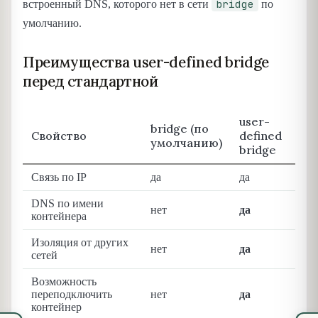
bridge
встроенный DNS, которого нет в сети
по
умолчанию.
Преимущества user-defined bridge
перед стандартной
user-
bridge (по
Свойство
defined
умолчанию)
bridge
Связь по IP
да
да
DNS по имени
нет
да
контейнера
Изоляция от других
нет
да
сетей
Возможность
переподключить
нет
да
контейнер