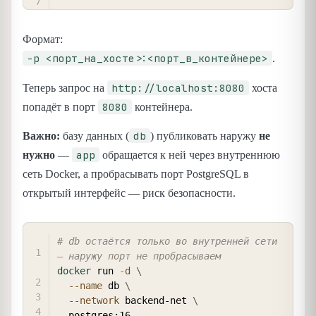
Формат:
-p <порт_на_хосте>:<порт_в_контейнере>
.
http://localhost:8080
Теперь запрос на
хоста
8080
попадёт в порт
контейнера.
db
Важно:
базу данных (
) публиковать наружу
не
app
нужно
—
обращается к ней через внутреннюю
сеть Docker, а пробрасывать порт PostgreSQL в
открытый интерфейс — риск безопасности.
COPY
# db остаётся только во внутренней сети 
— наружу порт не пробрасываем
docker
 run 
-d
\
--name
 db 
\
--network
 backend-net 
\