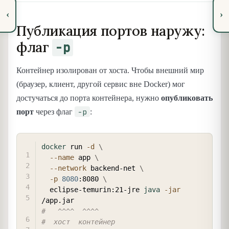
‹
›
Публикация портов наружу:
флаг
-p
Контейнер изолирован от хоста. Чтобы внешний мир
(браузер, клиент, другой сервис вне Docker) мог
достучаться до порта контейнера, нужно
опубликовать
-p
порт
через флаг
:
COPY
docker
 run 
-d
\
--name
 app 
\
--network
 backend-net 
\
-p
8080
:8080 
\
  eclipse-temurin:21-jre 
java
-jar
#   ^^^^  ^^^^
#  хост  контейнер