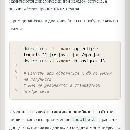
назначаются динамически при каждом запуске, а
значит жёстко прописать их нельзя.
Пример: запускаем два контейнера и пробуем связь по
имени:
COPY
docker
 run 
-d
--name
 app eclipse-
temurin:21-jre 
java
-jar
docker
 run 
-d
--name
 db postgres:16

# Изнутри app обратиться к db по имени 
не получится —
# имя не резолвится в стандартной 
bridge-сети
Именно здесь лежит
типичная ошибка:
разработчик
localhost
пишет в конфиге приложения
в расчёте
достучаться до базы данных в соседнем контейнере. Но