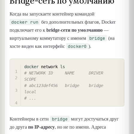
Bridge-сеть по умолчанию
Когда вы запускаете контейнер командой
docker run
без дополнительных флагов, Docker
подключает его к
bridge-сети по умолчанию
—
bridge
виртуальному коммутатору с именем
(на
docker0
хосте виден как интерфейс
).
COPY
docker
 network 
ls
# NETWORK ID     NAME      DRIVER    
SCOPE
# abc123def456   bridge    bridge    
local
# ...
bridge
Контейнеры в сети
могут достучаться друг
до друга
по IP-адресу
, но не по имени. Адреса