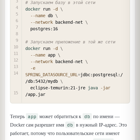
# Запускаем базу в этой сети
docker
 run 
-d
\
--name
 db 
\
--network
 backend-net 
\
  postgres:16

# Запускаем приложение в той же сети
docker
 run 
-d
\
--name
 app 
\
--network
 backend-net 
\
-e
SPRING_DATASOURCE_URL
=
jdbc:postgresql:/
/db:5432/mydb 
\
  eclipse-temurin:21-jre 
java
-jar
app
db
Теперь
может обратиться к
по имени —
db
Docker сам разрешит имя
в нужный IP-адрес. Это
работает, потому что пользовательские сети имеют