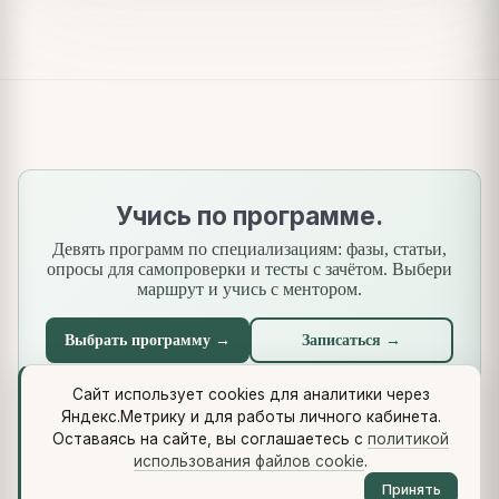
Учись по программе.
Девять программ по специализациям: фазы, статьи,
опросы для самопроверки и тесты с зачётом. Выбери
маршрут и учись с ментором.
Выбрать программу →
Записаться →
Сайт использует cookies для аналитики через
Яндекс.Метрику и для работы личного кабинета.
Что нового
·
Стандарты
·
Сквозной кейс
·
Библиотеки
·
Оставаясь на сайте, вы соглашаетесь с
политикой
Методология (Use Case Pattern)
использования файлов cookie
.
© 2026 vikulin-va.ru ·
Обо мне
·
Контакты
·
Telegram
·
RSS
·
Принять