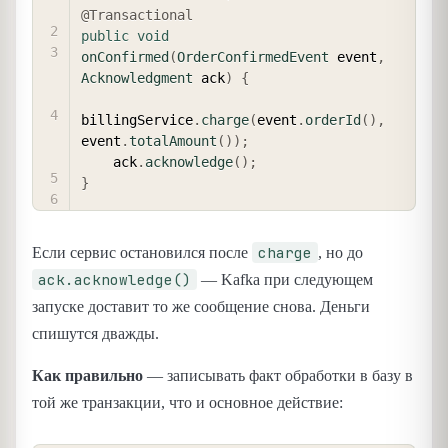
@Transactional
public
void
onConfirmed
(
OrderConfirmedEvent
 event
,
Acknowledgment
 ack
)
{
billingService
.
charge
(
event
.
orderId
(
)
,
event
.
totalAmount
(
)
)
;
    ack
.
acknowledge
(
)
;
}
charge
Если сервис остановился после
, но до
ack.acknowledge()
— Kafka при следующем
запуске доставит то же сообщение снова. Деньги
спишутся дважды.
Как правильно
— записывать факт обработки в базу в
той же транзакции, что и основное действие: