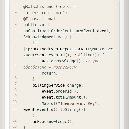
COPY
@KafkaListener
(
topics 
=
"orders.confirmed"
)
@Transactional
public
void
onConfirmed
(
OrderConfirmedEvent
 event
,
Acknowledgment
 ack
)
{
if
(
!
processedEventRepository
.
tryMarkProce
ssed
(
event
.
eventId
(
)
,
"billing"
)
)
{
        ack
.
acknowledge
(
)
;
// уже 
обработано — пропускаем
return
;
}
    billingService
.
charge
(
        event
.
orderId
(
)
,
        event
.
totalAmount
(
)
,
Map
.
of
(
"Idempotency-Key"
,
event
.
eventId
(
)
.
toString
(
)
)
)
;
    ack
.
acknowledge
(
)
;
}