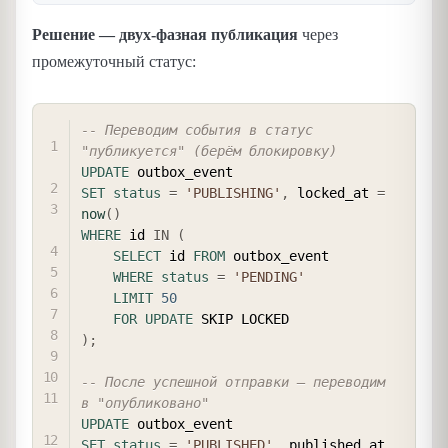
Решение — двух-фазная публикация
через
промежуточный статус:
COPY
-- Переводим события в статус 
"публикуется" (берём блокировку)
UPDATE
SET
status
=
'PUBLISHING'
,
 locked_at 
=
now
(
)
WHERE
 id 
IN
(
SELECT
 id 
FROM
 outbox_event

WHERE
status
=
'PENDING'
LIMIT
50
FOR
UPDATE
)
;
-- После успешной отправки — переводим 
в "опубликовано"
UPDATE
SET
status
=
'PUBLISHED'
,
 published_at 