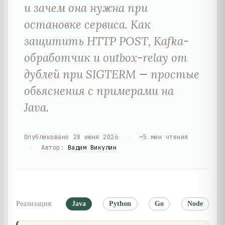
и зачем она нужна при
остановке сервиса. Как
защитить HTTP POST, Kafka-
обработчик и outbox-relay от
дублей при SIGTERM — простые
объяснения с примерами на
Java.
Опубликовано
28 июня 2026
·
~
5
мин чтения
·
Автор
:
Вадим Викулин
Реализация:
Java
Python
Go
Node