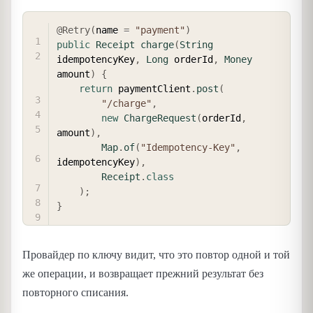
COPY
@Retry
(
name 
=
"payment"
)
public
Receipt
charge
(
String
idempotencyKey
,
Long
 orderId
,
Money
amount
)
{
return
 paymentClient
.
post
(
"/charge"
,
new
ChargeRequest
(
orderId
,
amount
)
,
Map
.
of
(
"Idempotency-Key"
,
idempotencyKey
)
,
Receipt
.
class
)
;
}
Провайдер по ключу видит, что это повтор одной и той
же операции, и возвращает прежний результат без
повторного списания.