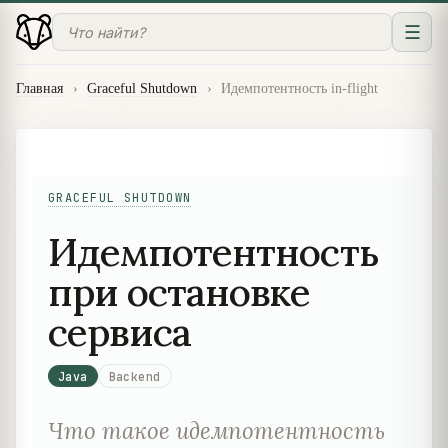
☰
Главная
›
Graceful Shutdown
›
Идемпотентность in-flight
GRACEFUL SHUTDOWN
Идемпотентность
при остановке
сервиса
Java
Backend
Что такое идемпотентность