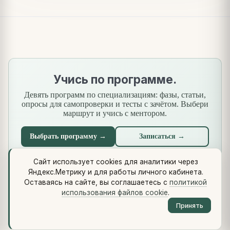
Учись по программе.
Девять программ по специализациям: фазы, статьи,
опросы для самопроверки и тесты с зачётом. Выбери
маршрут и учись с ментором.
Выбрать программу →
Записаться →
Сайт использует cookies для аналитики через
Яндекс.Метрику и для работы личного кабинета.
Что нового
·
Стандарты
·
Сквозной кейс
·
Библиотеки
·
Оставаясь на сайте, вы соглашаетесь с
политикой
Методология (Use Case Pattern)
использования файлов cookie
.
© 2026 vikulin-va.ru ·
Обо мне
·
Контакты
·
Telegram
·
RSS
·
Принять
LinkedIn
·
GitHub
·
Политика cookie