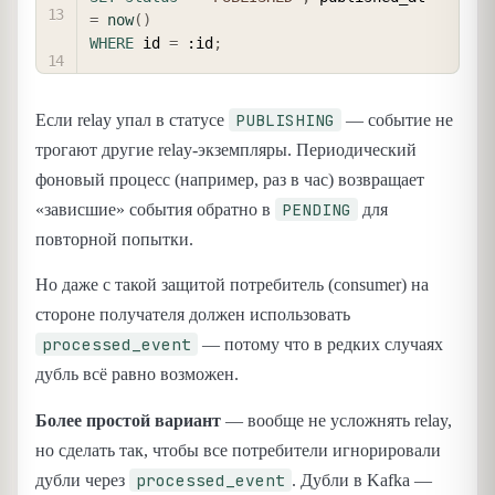
=
now
(
)
WHERE
 id 
=
 :id
;
PUBLISHING
Если relay упал в статусе
— событие не
трогают другие relay-экземпляры. Периодический
фоновый процесс (например, раз в час) возвращает
PENDING
«зависшие» события обратно в
для
повторной попытки.
Но даже с такой защитой потребитель (consumer) на
стороне получателя должен использовать
processed_event
— потому что в редких случаях
дубль всё равно возможен.
Более простой вариант
— вообще не усложнять relay,
но сделать так, чтобы все потребители игнорировали
processed_event
дубли через
. Дубли в Kafka —