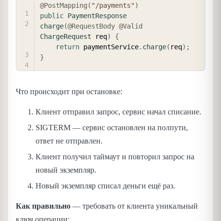
COPY
@PostMapping
(
"/payments"
)
public
PaymentResponse
charge
(
@RequestBody
@Valid
ChargeRequest
 req
)
{
return
 paymentService
.
charge
(
req
)
;
}
Что происходит при остановке:
Клиент отправил запрос, сервис начал списание.
SIGTERM — сервис остановлен на полпути,
ответ не отправлен.
Клиент получил таймаут и повторил запрос на
новый экземпляр.
Новый экземпляр списал деньги ещё раз.
Как правильно
— требовать от клиента уникальный
ключ операции: