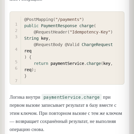
COPY
@PostMapping
(
"/payments"
)
public
PaymentResponse
charge
(
@RequestHeader
(
"Idempotency-Key"
)
String
 key
,
@RequestBody
@Valid
ChargeRequest
)
{
return
 paymentService
.
charge
(
key
,
req
)
;
}
paymentService.charge
Логика внутри
при
первом вызове записывает результат в базу вместе с
этим ключом. При повторном вызове с тем же ключом
— возвращает сохранённый результат, не выполняя
операцию снова.