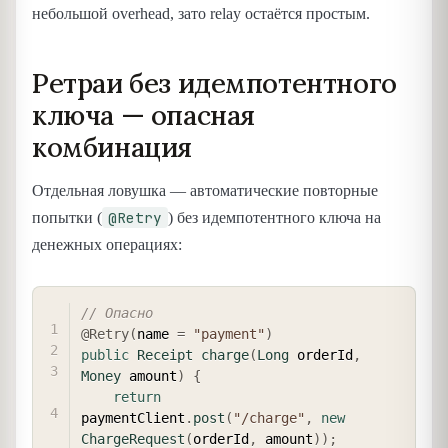
небольшой overhead, зато relay остаётся простым.
Ретраи без идемпотентного
ключа — опасная
комбинация
Отдельная ловушка — автоматические повторные
@Retry
попытки (
) без идемпотентного ключа на
денежных операциях:
COPY
// Опасно
@Retry
(
name 
=
"payment"
)
public
Receipt
charge
(
Long
 orderId
,
Money
 amount
)
{
return
paymentClient
.
post
(
"/charge"
,
new
ChargeRequest
(
orderId
,
 amount
)
)
;