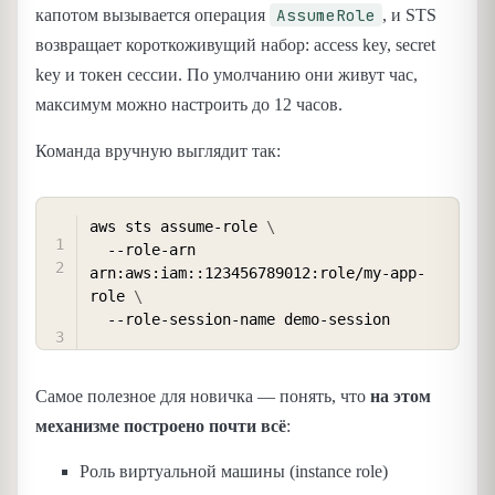
AssumeRole
капотом вызывается операция
, и STS
возвращает короткоживущий набор: access key, secret
key и токен сессии. По умолчанию они живут час,
максимум можно настроить до 12 часов.
Команда вручную выглядит так:
COPY
aws sts assume-role 
\
  --role-arn 
arn:aws:iam::123456789012:role/my-app-
role 
\
Самое полезное для новичка — понять, что
на этом
механизме построено почти всё
:
Роль виртуальной машины (instance role)