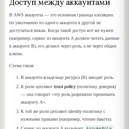
Доступ между аккаунтами
В AWS аккаунты — это основная граница изоляции:
по умолчанию из одного аккаунта в другой не
достучаться никак. Когда такой доступ всё же нужен
(например, сервис из аккаунта A должен читать данные
в аккаунте B), его делают через роль, а не через общие
ключи.
Схема такая:
В аккаунте-владельце ресурса (B) заводят роль.
К роли цепляют
trust policy
(политику доверия)
— она говорит «эту роль разрешено принимать
аккаунту A».
К той же роли цепляют identity-политику с
нужными правами (например, чтение бакета).
AssumeRole
Сервис из аккаунта A вызывает