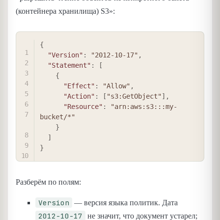
(контейнера хранилища) S3»:
COPY
{
"Version"
:
"2012-10-17"
,
"Statement"
:
[
{
"Effect"
:
"Allow"
,
"Action"
:
[
"s3:GetObject"
]
,
"Resource"
:
"arn:aws:s3:::my-
bucket/*"
}
]
}
Разберём по полям:
Version
— версия языка политик. Дата
2012-10-17
не значит, что документ устарел;