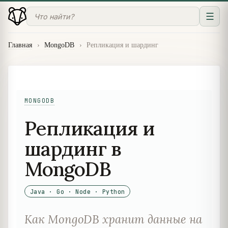
☰
Главная
›
MongoDB
›
Репликация и шардинг
MONGODB
Репликация и
шардинг в
MongoDB
Java · Go · Node · Python
Как MongoDB хранит данные на