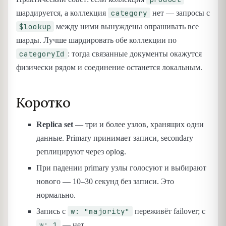
category
шардируется, а коллекция
нет — запросы с
$lookup
между ними вынуждены опрашивать все
шарды. Лучше шардировать обе коллекции по
categoryId
: тогда связанные документы окажутся
физически рядом и соединение останется локальным.
Коротко
Replica set
— три и более узлов, хранящих одни
данные. Primary принимает записи, secondary
реплицируют через oplog.
При падении primary узлы голосуют и выбирают
нового — 10–30 секунд без записи. Это
нормально.
w: "majority"
Запись с
переживёт failover; с
w: 1
— нет.