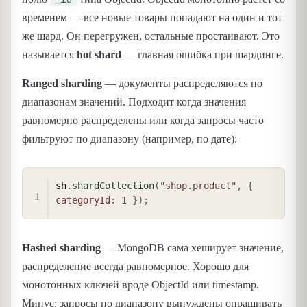
временем — все новые товары попадают на один и тот
же шард. Он перегружен, остальные простаивают. Это
называется
hot shard
— главная ошибка при шардинге.
Ranged sharding
— документы распределяются по
диапазонам значений. Подходит когда значения
равномерно распределены или когда запросы часто
фильтруют по диапазону (например, по дате):
COPY
sh
.
shardCollection
(
"shop.product"
,
{
categoryId
:
1
}
)
;
Hashed sharding
— MongoDB сама хеширует значение,
распределение всегда равномерное. Хорошо для
монотонных ключей вроде ObjectId или timestamp.
Минус: запросы по диапазону вынуждены опрашивать