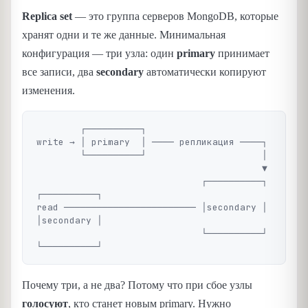
Replica set
— это группа серверов MongoDB, которые
хранят одни и те же данные. Минимальная
конфигурация — три узла: один
primary
принимает
все записи, два
secondary
автоматически копируют
изменения.
        ┌──────────┐

write → │ primary  │ ──── репликация ────┐

        └──────────┘                     │

                                         ▼

                              ┌──────────┐  
┌──────────┐

read ──────────────────────── │secondary │  
│secondary │

                              └──────────┘  
Почему три, а не два? Потому что при сбое узлы
голосуют
, кто станет новым primary. Нужно