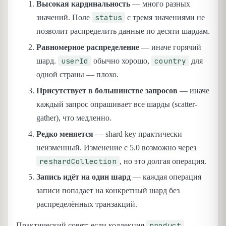
Высокая кардинальность
— много разных
status
значений. Поле
с тремя значениями не
позволит распределить данные по десяти шардам.
Равномерное распределение
— иначе горячий
userId
country
шард.
обычно хорошо,
для
одной страны — плохо.
Присутствует в большинстве запросов
— иначе
каждый запрос опрашивает все шарды (scatter-
gather), что медленно.
Редко меняется
— shard key практически
неизменный. Изменение с 5.0 возможно через
reshardCollection
, но это долгая операция.
Запись идёт на один шард
— каждая операция
записи попадает на конкретный шард без
распределённых транзакций.
product
Практический совет: если коллекция