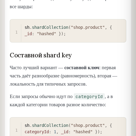
все шарды:
COPY
sh
.
shardCollection
(
"shop.product"
,
{
_id
:
"hashed"
}
)
;
Составной shard key
Часто лучший вариант —
составной ключ
: первая
часть даёт разнообразие (равномерность), вторая —
локальность для типичных запросов.
categoryId
Если запросы обычно идут по
, а в
каждой категории товаров разное количество:
COPY
sh
.
shardCollection
(
"shop.product"
,
{
categoryId
:
1
,
_id
:
"hashed"
}
)
;