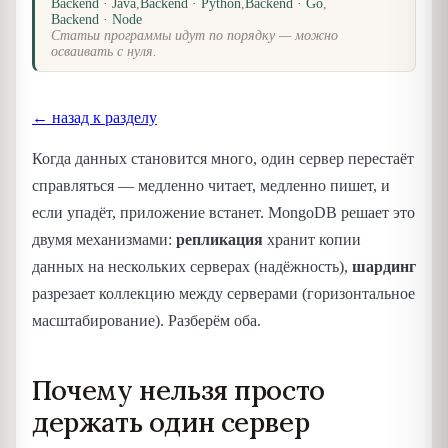
Backend · Java
,
Backend · Python
,
Backend · Go
,
Backend · Node
Статьи программы идут по порядку — можно
осваивать с нуля.
← назад к разделу
Когда данных становится много, один сервер перестаёт
справляться — медленно читает, медленно пишет, и
если упадёт, приложение встанет. MongoDB решает это
двумя механизмами:
репликация
хранит копии
данных на нескольких серверах (надёжность),
шардинг
разрезает коллекцию между серверами (горизонтальное
масштабирование). Разберём оба.
Почему нельзя просто
держать один сервер