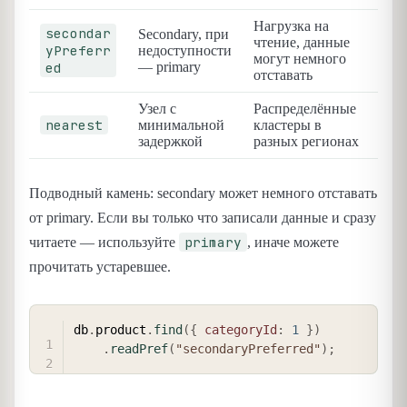
Нагрузка на
secondar
Secondary, при
чтение, данные
yPreferr
недоступности
могут немного
ed
— primary
отставать
Узел с
Распределённые
nearest
минимальной
кластеры в
задержкой
разных регионах
Подводный камень: secondary может немного отставать
от primary. Если вы только что записали данные и сразу
primary
читаете — используйте
, иначе можете
прочитать устаревшее.
COPY
db
.
product
.
find
(
{
categoryId
:
1
}
)
.
readPref
(
"secondaryPreferred"
)
;