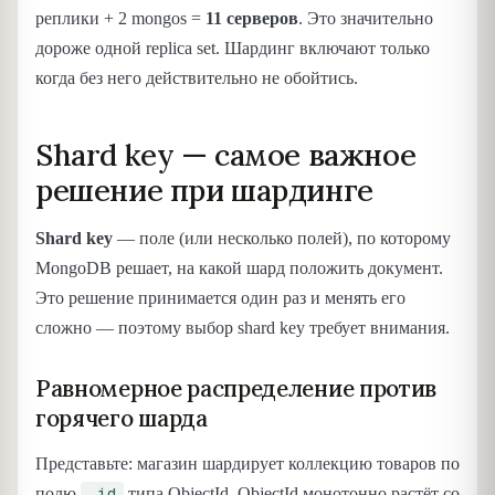
реплики + 2 mongos =
11 серверов
. Это значительно
дороже одной replica set. Шардинг включают только
когда без него действительно не обойтись.
Shard key — самое важное
решение при шардинге
Shard key
— поле (или несколько полей), по которому
MongoDB решает, на какой шард положить документ.
Это решение принимается один раз и менять его
сложно — поэтому выбор shard key требует внимания.
Равномерное распределение против
горячего шарда
Представьте: магазин шардирует коллекцию товаров по
_id
полю
типа ObjectId. ObjectId монотонно растёт со