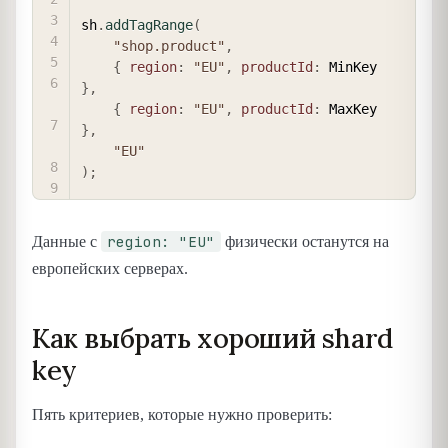
sh
.
addTagRange
(
"shop.product"
,
{
region
:
"EU"
,
productId
:
 MinKey 
}
,
{
region
:
"EU"
,
productId
:
 MaxKey 
}
,
"EU"
)
;
region: "EU"
Данные с
физически останутся на
европейских серверах.
Как выбрать хороший shard
key
Пять критериев, которые нужно проверить: