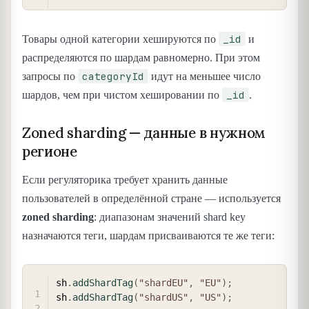
_id
Товары одной категории хешируются по
и
распределяются по шардам равномерно. При этом
categoryId
запросы по
идут на меньшее число
_id
шардов, чем при чистом хешировании по
.
Zoned sharding — данные в нужном
регионе
Если регуляторика требует хранить данные
пользователей в определённой стране — используется
zoned sharding
: диапазонам значений shard key
назначаются теги, шардам присваиваются те же теги:
COPY
sh
.
addShardTag
(
"shardEU"
,
"EU"
)
;
sh
.
addShardTag
(
"shardUS"
,
"US"
)
;