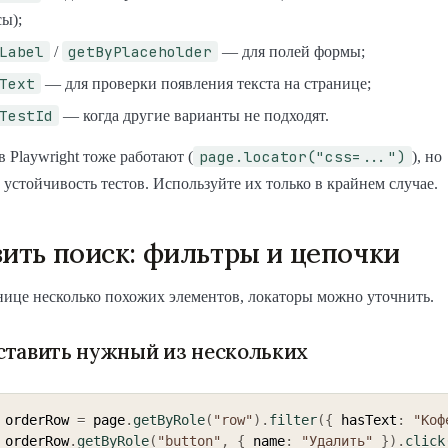
ы);
Label
getByPlaceholder
/
— для полей формы;
Text
— для проверки появления текста на странице;
TestId
— когда другие варианты не подходят.
page.locator("css=...")
в Playwright тоже работают (
), но
устойчивость тестов. Используйте их только в крайнем случае.
зить поиск: фильтры и цепочки
нице несколько похожих элементов, локаторы можно уточнить.
 оставить нужный из нескольких
 orderRow 
=
 page
.
getByRole
(
"row"
)
.
filter
(
{
 hasText
:
"Коф
 orderRow
.
getByRole
(
"button"
,
{
 name
:
"Удалить"
}
)
.
click