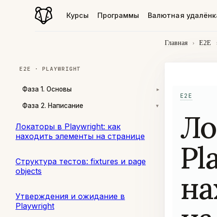
Курсы
Программы
Валютная удалёнк
Главная
›
E2E
E2E · PLAYWRIGHT
Фаза 1. Основы
▾
E2E
Фаза 2. Написание
▾
Ло
Локаторы в Playwright: как
находить элементы на странице
Pl
Структура тестов: fixtures и page
objects
на
Утверждения и ожидание в
Playwright