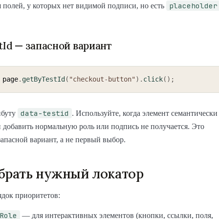
placeholder
 полей, у которых нет видимой подписи, но есть
tId — запасной вариант
 page
.
getByTestId
(
"checkout-button"
)
.
click
(
)
;
data-testid
ибуту
. Используйте, когда элемент семантически
 добавить нормальную роль или подпись не получается. Это
апасной вариант, а не первый выбор.
брать нужный локатор
ядок приоритетов:
Role
— для интерактивных элементов (кнопки, ссылки, поля,