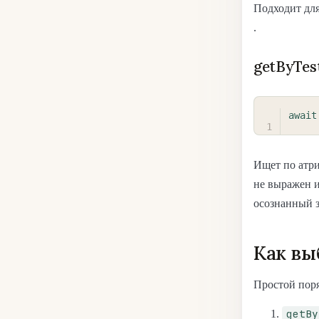
Подходит для
.
getByTes
await
Ищет по атр
не выражен и
осознанный з
Как вы
Простой пор
getBy