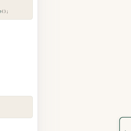
e
(
)
;
COPY
›