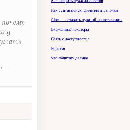
Как выбрать нужный локатор
Как сузить поиск: фильтры и цепочки
filter — оставить нужный из нескольких
: почему
Вложенные локаторы
cing
Связь с доступностью
 сужать
Коротко
.
Что почитать дальше
ия
·