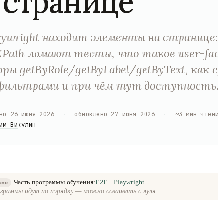
 странице
aywright находит элементы на странице
XPath ломают тесты, что такое user-fa
ры getByRole/getByLabel/getByText, как
фильтрами и при чём тут доступность
но
26 июня 2026
·
обновлено
27 июня 2026
·
~
3
мин чтен
им Викулин
Часть программы обучения:
E2E · Playwright
ьно
граммы идут по порядку — можно осваивать с нуля.