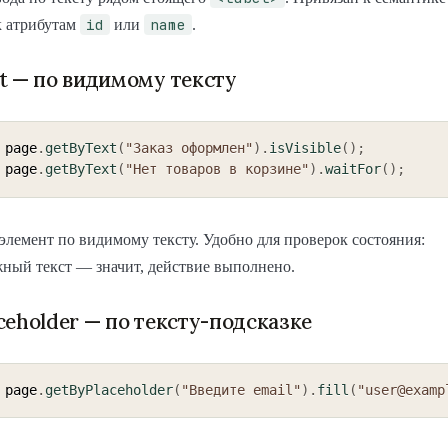
id
name
к атрибутам
или
.
t — по видимому тексту
 page
.
getByText
(
"Заказ оформлен"
)
.
isVisible
(
)
;
 page
.
getByText
(
"Нет товаров в корзине"
)
.
waitFor
(
)
;
лемент по видимому тексту. Удобно для проверок состояния:
ный текст — значит, действие выполнено.
ceholder — по тексту-подсказке
 page
.
getByPlaceholder
(
"Введите email"
)
.
fill
(
"user@examp