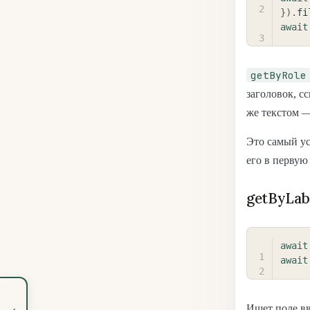
}
)
.
fi
await
getByRole
заголовок, с
же текстом —
Это самый ус
его в первую
getByLab
await
await
‹
Ищет поле вв