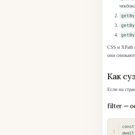
чекбокс
getBy
getBy
getBy
CSS и XPath 
они снижают 
Как су
Если на стра
filter —
const
await