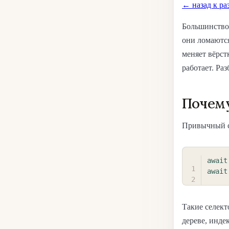
← назад к ра
Большинство 
они ломаются
меняет вёрст
работает. Раз
Почему
Привычный с
await
await
Такие селек
дереве, инде