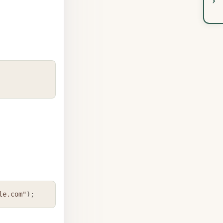
COPY
COPY
le.com"
)
;