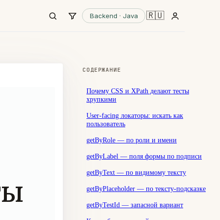
🇷🇺
Backend · Java
СОДЕРЖАНИЕ
Почему CSS и XPath делают тесты
хрупкими
User-facing локаторы: искать как
пользователь
getByRole — по роли и имени
getByLabel — поля формы по подписи
getByText — по видимому тексту
ты
getByPlaceholder — по тексту-подсказке
getByTestId — запасной вариант