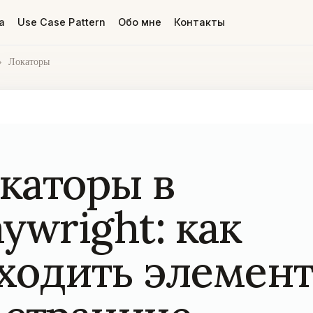
а
Use Case Pattern
Обо мне
Контакты
›
Локаторы
каторы в
aywright: как
ходить элемен