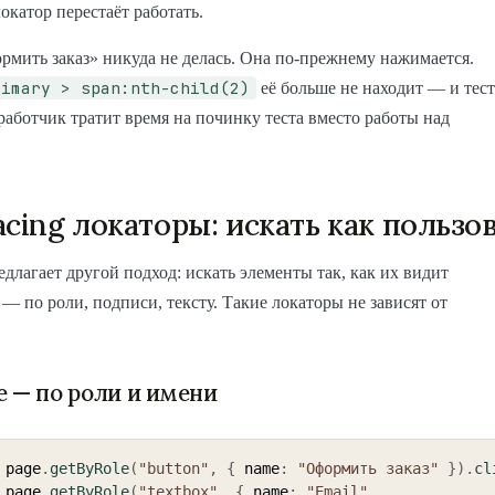
окатор перестаёт работать.
мить заказ» никуда не делась. Она по-прежнему нажимается.
rimary > span:nth-child(2)
её больше не находит — и тест
работчик тратит время на починку теста вместо работы над
acing локаторы: искать как пользо
редлагает другой подход: искать элементы так, как их видит
 — по роли, подписи, тексту. Такие локаторы не зависят от
e — по роли и имени
 page
.
getByRole
(
"button"
,
{
 name
:
"Оформить заказ"
}
)
.
cl
 page
.
getByRole
(
"textbox"
,
{
 name
:
"Email"