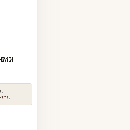
кими
COPY
)
;
xt"
)
;