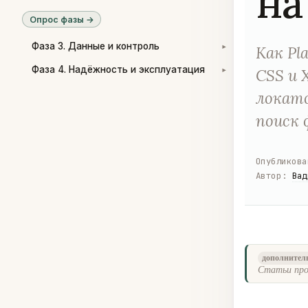
на
Опрос фазы →
Фаза 3. Данные и контроль
Как Pl
▾
Фаза 4. Надёжность и эксплуатация
CSS и 
▾
локато
поиск 
Опубликова
Автор
:
Вад
дополнител
Статьи про