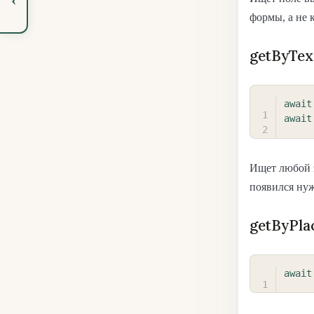
формы, а не 
getByTex
await
await
Ищет любой э
появился нуж
getByPla
await