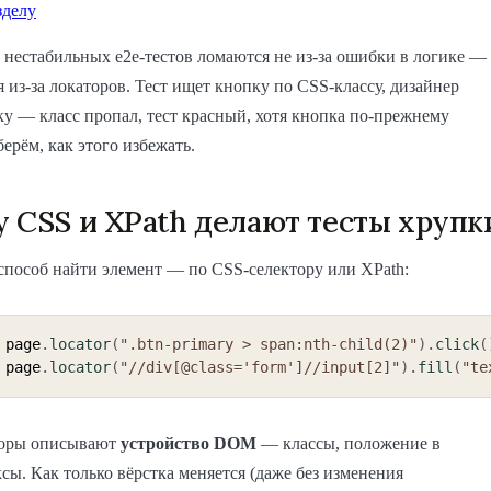
зделу
нестабильных e2e-тестов ломаются не из-за ошибки в логике —
 из-за локаторов. Тест ищет кнопку по CSS-классу, дизайнер
ку — класс пропал, тест красный, хотя кнопка по-прежнему
берём, как этого избежать.
 CSS и XPath делают тесты хруп
пособ найти элемент — по CSS-селектору или XPath:
 page
.
locator
(
".btn-primary > span:nth-child(2)"
)
.
click
(
 page
.
locator
(
"//div[@class='form']//input[2]"
)
.
fill
(
"te
торы описывают
устройство DOM
— классы, положение в
ксы. Как только вёрстка меняется (даже без изменения