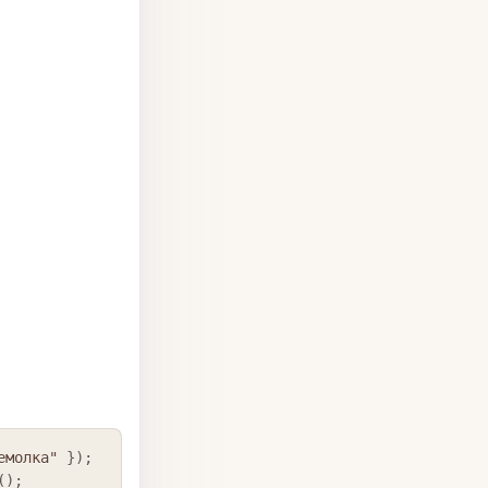
COPY
емолка"
}
)
;
(
)
;