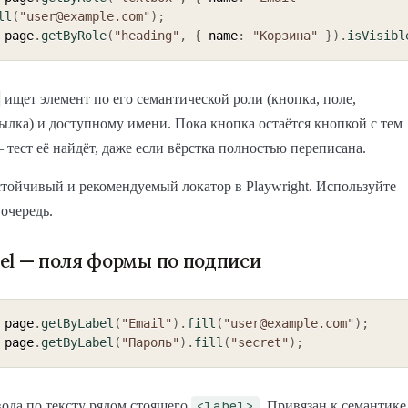
ll
(
"user@example.com"
)
;
 page
.
getByRole
(
"heading"
,
{
 name
:
"Корзина"
}
)
.
isVisibl
ищет элемент по его семантической роли (кнопка, поле,
сылка) и доступному имени. Пока кнопка остаётся кнопкой с тем
 тест её найдёт, даже если вёрстка полностью переписана.
тойчивый и рекомендуемый локатор в Playwright. Используйте
 очередь.
el — поля формы по подписи
 page
.
getByLabel
(
"Email"
)
.
fill
(
"user@example.com"
)
;
 page
.
getByLabel
(
"Пароль"
)
.
fill
(
"secret"
)
;
<label>
ода по тексту рядом стоящего
. Привязан к семантике