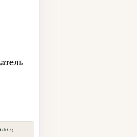
ватель
COPY
ick
(
)
;