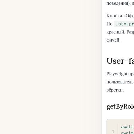
поведения), л
Кнопка «Офор
.btn-p
Но
красный. Раз
фичей.
User-f
Playwright п
пользователь
вёрстки.
getByRol
await
await