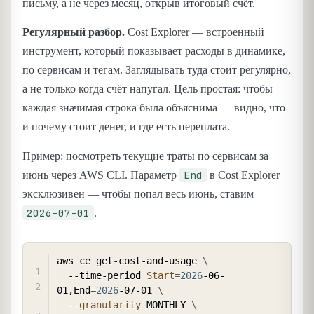
письму, а не через месяц, открыв итоговый счёт.
Регулярный разбор.
Cost Explorer — встроенный
инструмент, который показывает расходы в динамике,
по сервисам и тегам. Заглядывать туда стоит регулярно,
а не только когда счёт напугал. Цель простая: чтобы
каждая значимая строка была объяснима — видно, что
и почему стоит денег, и где есть переплата.
Пример: посмотреть текущие траты по сервисам за
End
июнь через AWS CLI. Параметр
в Cost Explorer
эксклюзивен — чтобы попал весь июнь, ставим
2026-07-01
.
COPY
aws ce get-cost-and-usage 
\
  --time-period 
Start
=
2026
-06-
01,End
=
2026
-07-01 
\
--granularity
 MONTHLY 
\