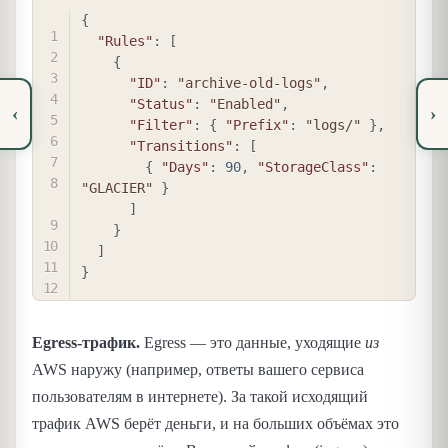
COPY
{
"Rules"
:
[
{
"ID"
:
"archive-old-logs"
,
"Status"
:
"Enabled"
,
‹
›
"Filter"
:
{
"Prefix"
:
"logs/"
}
,
"Transitions"
:
[
{
"Days"
:
90
,
"StorageClass"
:
"GLACIER"
}
]
}
]
}
Egress-трафик.
Egress — это данные, уходящие
из
AWS наружу (например, ответы вашего сервиса
пользователям в интернете). За такой исходящий
трафик AWS берёт деньги, и на больших объёмах это