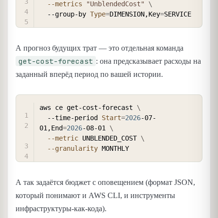
--metrics
"UnblendedCost"
\
  --group-by 
Type
=
DIMENSION,Key
=
А прогноз будущих трат — это отдельная команда
get-cost-forecast
: она предсказывает расходы на
заданный вперёд период по вашей истории.
COPY
aws ce get-cost-forecast 
\
  --time-period 
Start
=
2026
-07-
01,End
=
2026
-08-01 
\
--metric
 UNBLENDED_COST 
\
--granularity
А так задаётся бюджет с оповещением (формат JSON,
который понимают и AWS CLI, и инструменты
инфраструктуры-как-кода).