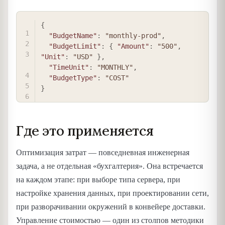
COPY
{
"BudgetName"
:
"monthly-prod"
,
"BudgetLimit"
:
{
"Amount"
:
"500"
,
"Unit"
:
"USD"
}
,
"TimeUnit"
:
"MONTHLY"
,
"BudgetType"
:
"COST"
}
Где это применяется
Оптимизация затрат — повседневная инженерная
задача, а не отдельная «бухгалтерия». Она встречается
на каждом этапе: при выборе типа сервера, при
настройке хранения данных, при проектировании сети,
при разворачивании окружений в конвейере доставки.
Управление стоимостью — один из столпов методики