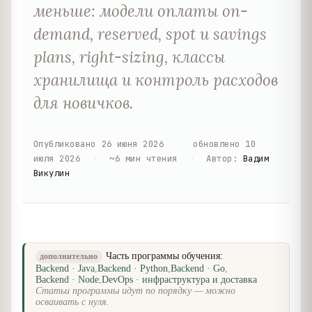
меньше: модели оплаты on-
demand, reserved, spot и savings
plans, right-sizing, классы
хранилища и контроль расходов
для новичков.
Опубликовано
26 июня 2026
·
обновлено
10
июля 2026
·
~
6
мин чтения
·
Автор
:
Вадим
Викулин
Часть программы обучения:
дополнительно
Backend · Java
,
Backend · Python
,
Backend · Go
,
Backend · Node
,
DevOps · инфраструктура и доставка
Статьи программы идут по порядку — можно
осваивать с нуля.