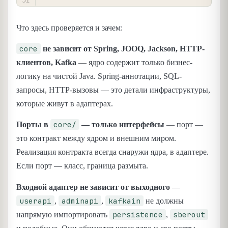
Что здесь проверяется и зачем:
core
не зависит от Spring, JOOQ, Jackson, HTTP-
клиентов, Kafka
— ядро содержит только бизнес-
логику на чистой Java. Spring-аннотации, SQL-
запросы, HTTP-вызовы — это детали инфраструктуры,
которые живут в адаптерах.
core/
Порты в
— только интерфейсы
— порт —
это контракт между ядром и внешним миром.
Реализация контракта всегда снаружи ядра, в адаптере.
Если порт — класс, граница размыта.
Входной адаптер не зависит от выходного
—
userapi
adminapi
kafkain
,
,
не должны
persistence
sberout
напрямую импортировать
,