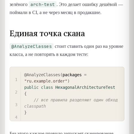
arch-test
зелёного
. Это делает ошибку дешёвой —
поймали в CI, а не через месяц в продакшне.
Единая точка скана
@AnalyzeClasses
стоит ставить один раз на уровне
класса, а не повторять в каждом тесте:
COPY
@AnalyzeClasses
(
packages 
=
"ru.example.order"
)
public
class
HexagonalArchitectureTest
{
// все правила разделяют один обход 
classpath
}
Без этого каждое правило запускает сканирование