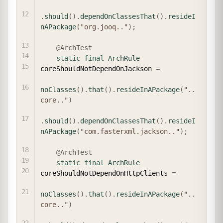
.
should
(
)
.
dependOnClassesThat
(
)
.
resideI
nAPackage
(
"org.jooq.."
)
;
@ArchTest
static
final
ArchRule
coreShouldNotDependOnJackson 
=
noClasses
(
)
.
that
(
)
.
resideInAPackage
(
"..
core.."
)
.
should
(
)
.
dependOnClassesThat
(
)
.
resideI
nAPackage
(
"com.fasterxml.jackson.."
)
;
@ArchTest
static
final
ArchRule
coreShouldNotDependOnHttpClients 
=
noClasses
(
)
.
that
(
)
.
resideInAPackage
(
"..
core.."
)