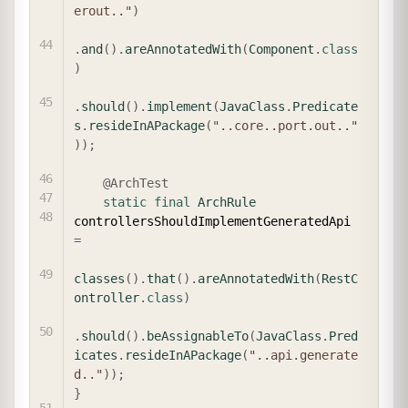
erout.."
)
.
and
(
)
.
areAnnotatedWith
(
Component
.
class
)
.
should
(
)
.
implement
(
JavaClass
.
Predicate
s
.
resideInAPackage
(
"..core..port.out.."
)
)
;
@ArchTest
static
final
ArchRule
controllersShouldImplementGeneratedApi 
=
classes
(
)
.
that
(
)
.
areAnnotatedWith
(
RestC
ontroller
.
class
)
.
should
(
)
.
beAssignableTo
(
JavaClass
.
Pred
icates
.
resideInAPackage
(
"..api.generate
d.."
)
)
;
}