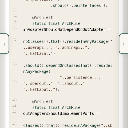
.
should
(
)
.
beInterfaces
(
)
;
@ArchTest
static
final
ArchRule
inAdapterShouldNotDependOnOutAdapter 
=
noClasses
(
)
.
that
(
)
.
resideInAnyPackage
(
"
‹
›
..userapi.."
,
"..adminapi.."
,
"..kafkain.."
)
.
should
(
)
.
dependOnClassesThat
(
)
.
resideI
nAnyPackage
(
"..persistence.."
,
"..sberout.."
,
"..smsout.."
,
"..kafkaout.."
)
;
@ArchTest
static
final
ArchRule
outAdaptersShouldImplementPorts 
=
classes
(
)
.
that
(
)
.
resideInAPackage
(
"..sb