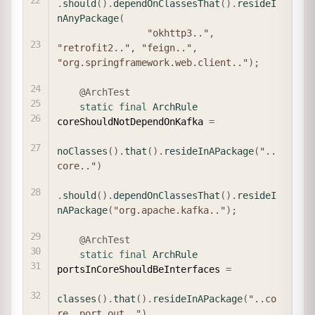
.
should
(
)
.
dependOnClassesThat
(
)
.
resideI
nAnyPackage
(
"okhttp3.."
,
"retrofit2.."
,
"feign.."
,
"org.springframework.web.client.."
)
;
@ArchTest
static
final
ArchRule
coreShouldNotDependOnKafka 
=
noClasses
(
)
.
that
(
)
.
resideInAPackage
(
"..
core.."
)
.
should
(
)
.
dependOnClassesThat
(
)
.
resideI
nAPackage
(
"org.apache.kafka.."
)
;
@ArchTest
static
final
ArchRule
portsInCoreShouldBeInterfaces 
=
classes
(
)
.
that
(
)
.
resideInAPackage
(
"..co
re..port.out.."
)