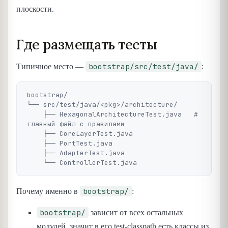
плоскости.
Где размещать тесты
bootstrap/src/test/java/
Типичное место —
:
bootstrap/

└── src/test/java/<pkg>/architecture/

    ├── HexagonalArchitectureTest.java   # 
главный файл с правилами

    ├── CoreLayerTest.java

    ├── PortTest.java

    ├── AdapterTest.java

bootstrap/
Почему именно в
:
bootstrap/
зависит от всех остальных
модулей, значит в его test-classpath есть классы из