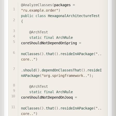
COPY
@AnalyzeClasses
(
packages 
=
"ru.example.order"
)
public
class
HexagonalArchitectureTest
{
@ArchTest
static
final
ArchRule
coreShouldNotDependOnSpring 
=
noClasses
(
)
.
that
(
)
.
resideInAPackage
(
"..
core.."
)
.
should
(
)
.
dependOnClassesThat
(
)
.
resideI
nAPackage
(
"org.springframework.."
)
;
@ArchTest
static
final
ArchRule
coreShouldNotDependOnJooq 
=
noClasses
(
)
.
that
(
)
.
resideInAPackage
(
"..
core.."
)