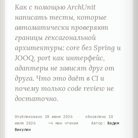
Как с помощью ArchUnit
написать тесты, которые
автоматически проверяют
границы гексагональной
архитектуры: core без Spring и
JOOQ, port как интерфейс,
адаптеры не зависят друг от
друга. Что это даёт в CI и
почему только code review не
достаточно.
Опубликовано
28 июня 2026
·
обновлено
10
июля 2026
·
~
4
мин чтения
·
Автор
:
Вадим
Викулин