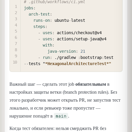
# .github/workflows/ci.yml
jobs
:
arch-test
:
runs-on
:
 ubuntu
-
latest

steps
:
-
uses
:
 actions/checkout@v4

-
uses
:
 actions/setup
-
java@v4

with
:
java-version
:
21
-
run
:
 ./gradlew 
:
bootstrap
:
test 
-
-
tests "
*HexagonalArchitectureTest*"
Важный шаг — сделать этот job
обязательным
в
настройках защиты ветки (branch protection rules). Без
этого разработчик может открыть PR, не запустив тест
локально, и если ревьюер тоже пропустит —
main
нарушение попадёт в
.
Когда тест обязателен: нельзя смерджить PR без