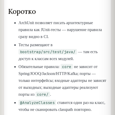
Коротко
ArchUnit позволяет писать архитектурные
правила как JUnit-тесты — нарушение правила
сразу видно в CI.
Тесты размещают в
bootstrap/src/test/java/
— там есть
доступ к классам всех модулей.
core
Обязательные правила:
не зависит от
Spring/JOOQ/Jackson/HTTP/Kafka; порты —
только интерфейсы; входные адаптеры не зависят
от выходных; выходные адаптеры реализуют
core/
порты из
.
@AnalyzeClasses
ставится один раз на класс,
чтобы не сканировать classpath повторно.