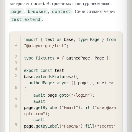
завершает после). Встроенных фикстур несколько:
page
browser
context
,
,
. Свои создают через
test.extend
.
COPY
import
{
 test 
as
 base
,
type
Page
}
from
"@playwright/test"
;
type
Fixtures
=
{
 authedPage
:
 Page 
}
;
export
const
 test 
=
base
.
extend
<
Fixtures
>
(
{
authedPage
:
async
(
{
 page 
}
,
 use
)
=>
{
await
 page
.
goto
(
"/login"
)
;
await
page
.
getByLabel
(
"Email"
)
.
fill
(
"user@exa
mple.com"
)
;
await
page
.
getByLabel
(
"Пароль"
)
.
fill
(
"secret"