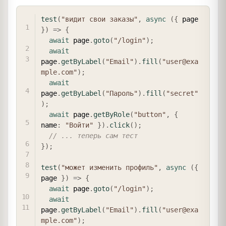
COPY
test
(
"видит свои заказы"
,
async
(
{
 page 
}
)
=>
{
await
 page
.
goto
(
"/login"
)
;
await
page
.
getByLabel
(
"Email"
)
.
fill
(
"user@exa
mple.com"
)
;
await
page
.
getByLabel
(
"Пароль"
)
.
fill
(
"secret"
)
;
await
 page
.
getByRole
(
"button"
,
{
name
:
"Войти"
}
)
.
click
(
)
;
// ... теперь сам тест
}
)
;
test
(
"может изменить профиль"
,
async
(
{
page 
}
)
=>
{
await
 page
.
goto
(
"/login"
)
;
await
page
.
getByLabel
(
"Email"
)
.
fill
(
"user@exa
mple.com"
)
;