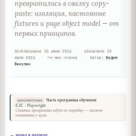
превратились в свалку copy-
paste: изоляция, кастомные
fixtures и page object model — от
первых принципов.
Опубликовано
26 июня 2026
·
обновлено
10
июля 2026
·
~
4
мин чтения
·
Автор
:
Вадим
Викулин
Часть программы обучения:
дополнительно
E2E · Playwright
Статьи программы идут по порядку — можно
осваивать с нуля.
← назад к разделу