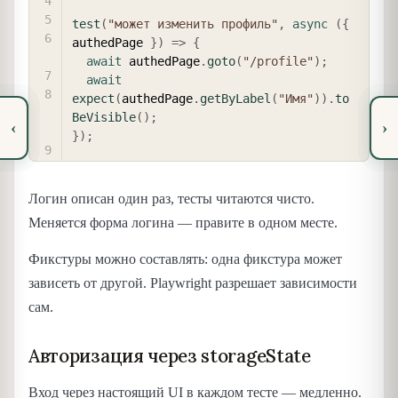
test
(
"может изменить профиль"
,
async
(
{
authedPage 
}
)
=>
{
await
 authedPage
.
goto
(
"/profile"
)
;
await
expect
(
authedPage
.
getByLabel
(
"Имя"
)
)
.
to
BeVisible
(
)
;
‹
›
}
)
;
Логин описан один раз, тесты читаются чисто.
Меняется форма логина — правите в одном месте.
Фикстуры можно составлять: одна фикстура может
зависеть от другой. Playwright разрешает зависимости
сам.
Авторизация через storageState
Вход через настоящий UI в каждом тесте — медленно.