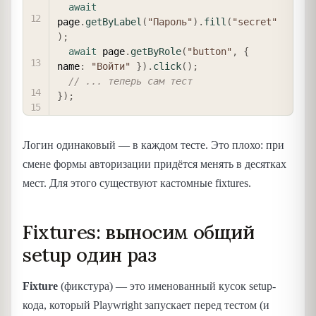
await
page
.
getByLabel
(
"Пароль"
)
.
fill
(
"secret"
)
;
await
 page
.
getByRole
(
"button"
,
{
name
:
"Войти"
}
)
.
click
(
)
;
// ... теперь сам тест
}
)
;
Логин одинаковый — в каждом тесте. Это плохо: при
смене формы авторизации придётся менять в десятках
мест. Для этого существуют кастомные fixtures.
Fixtures: выносим общий
setup один раз
Fixture
(фикстура) — это именованный кусок setup-
кода, который Playwright запускает перед тестом (и