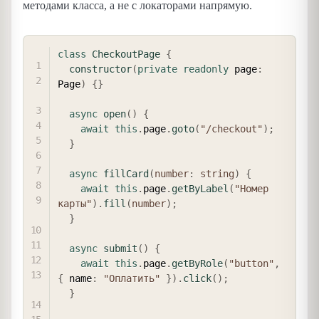
методами класса, а не с локаторами напрямую.
COPY
class
CheckoutPage
{
constructor
(
private
readonly
 page
:
Page
)
{
}
async
open
(
)
{
await
this
.
page
.
goto
(
"/checkout"
)
;
}
async
fillCard
(
number
:
string
)
{
await
this
.
page
.
getByLabel
(
"Номер 
карты"
)
.
fill
(
number
)
;
}
async
submit
(
)
{
await
this
.
page
.
getByRole
(
"button"
,
{
 name
:
"Оплатить"
}
)
.
click
(
)
;
}