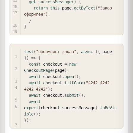
get
successMessage
(
)
{
return
this
.
page
.
getByText
(
"Заказ 
оформлен"
)
;
}
}
COPY
test
(
"оформляет заказ"
,
async
(
{
 page 
}
)
=>
{
const
 checkout 
=
new
CheckoutPage
(
page
)
;
await
 checkout
.
open
(
)
;
await
 checkout
.
fillCard
(
"4242 4242 
4242 4242"
)
;
await
 checkout
.
submit
(
)
;
await
expect
(
checkout
.
successMessage
)
.
toBeVis
ible
(
)
;
}
)
;