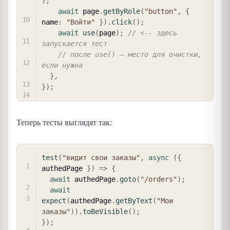
)
;
await
 page
.
getByRole
(
"button"
,
{
name
:
"Войти"
}
)
.
click
(
)
;
await
use
(
page
)
;
// <-- здесь 
запускается тест
// после use() — место для очистки, 
если нужна
}
,
}
)
;
Теперь тесты выглядят так:
COPY
test
(
"видит свои заказы"
,
async
(
{
authedPage 
}
)
=>
{
await
 authedPage
.
goto
(
"/orders"
)
;
await
expect
(
authedPage
.
getByText
(
"Мои 
заказы"
)
)
.
toBeVisible
(
)
;
}
)
;