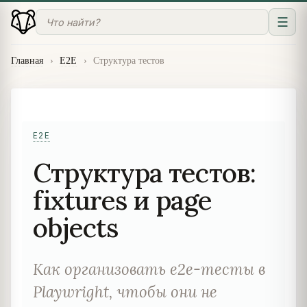
☰
Главная
›
E2E
›
Структура тестов
E2E
Структура тестов:
fixtures и page
objects
Как организовать e2e-тесты в
Playwright, чтобы они не