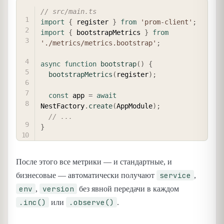
COPY
// src/main.ts
import
{
 register 
}
from
'prom-client'
;
import
{
 bootstrapMetrics 
}
from
'./metrics/metrics.bootstrap'
;
async
function
bootstrap
(
)
{
bootstrapMetrics
(
register
)
;
const
 app 
=
await
NestFactory
.
create
(
AppModule
)
;
// ...
}
После этого все метрики — и стандартные, и
service
бизнесовые — автоматически получают
,
env
version
,
без явной передачи в каждом
.inc()
.observe()
или
.