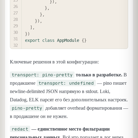
}
)
,
}
,
}
,
}
)
,
]
,
}
)
export
class
AppModule
{
}
Ключевые решения в этой конфигурации:
transport: pino-pretty
только в разработке.
В
transport: undefined
продакшене
— pino пишет
newline-delimited JSON напрямую в stdout. Loki,
Datadog, ELK парсят его без дополнительных настроек.
pino-pretty
добавляет overhead форматирования —
в продакшене он не нужен.
redact
— единственное место фильтрации
персональных данных.
Всё что попадает в лог через