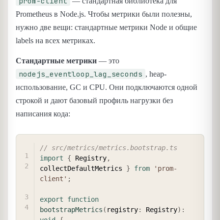
prom-client
— стандартная библиотека для
Prometheus в Node.js. Чтобы метрики были полезны,
нужно две вещи: стандартные метрики Node и общие
labels на всех метриках.
Стандартные метрики
— это
nodejs_eventloop_lag_seconds
, heap-
использование, GC и CPU. Они подключаются одной
строкой и дают базовый профиль нагрузки без
написания кода:
COPY
// src/metrics/metrics.bootstrap.ts
import
{
 Registry
,
collectDefaultMetrics 
}
from
'prom-
client'
;
export
function
bootstrapMetrics
(
registry
:
 Registry
)
:
void
{