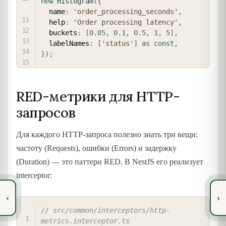
new
Histogram
(
{
  name
:
'order_processing_seconds'
,
  help
:
'Order processing latency'
,
  buckets
:
[
0.05
,
0.1
,
0.5
,
1
,
5
]
,
  labelNames
:
[
'status'
]
as
const
,
}
)
;
RED-метрики для HTTP-
запросов
Для каждого HTTP-запроса полезно знать три вещи:
частоту (Requests), ошибки (Errors) и задержку
(Duration) — это паттерн RED. В NestJS его реализует
interceptor:
‹
›
COPY
// src/common/interceptors/http-
metrics.interceptor.ts