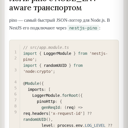
aware транспортом
pino — самый быстрый JSON-логгер для Node.js. В
nestjs-pino
NestJS его подключают через
:
COPY
// src/app.module.ts
import
{
 LoggerModule 
}
from
'nestjs-
pino'
;
import
{
 randomUUID 
}
from
'node:crypto'
;
@
Module
(
{
  imports
:
[
    LoggerModule
.
forRoot
(
{
      pinoHttp
:
{
genReqId
:
(
req
)
=>
req
.
headers
[
'x-request-id'
]
??
randomUUID
(
)
,
        level
:
 process
.
env
.
LOG_LEVEL
??