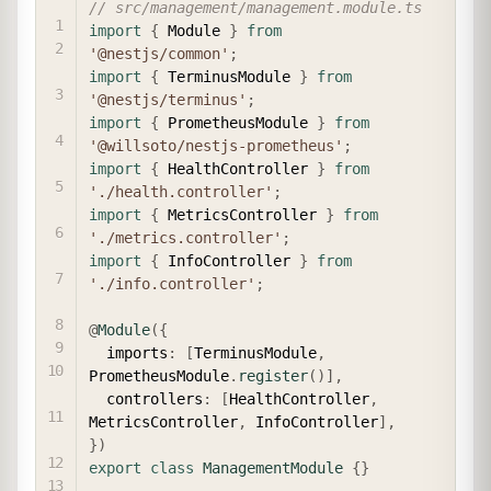
// src/management/management.module.ts
import
{
 Module 
}
from
'@nestjs/common'
;
import
{
 TerminusModule 
}
from
'@nestjs/terminus'
;
import
{
 PrometheusModule 
}
from
'@willsoto/nestjs-prometheus'
;
import
{
 HealthController 
}
from
'./health.controller'
;
import
{
 MetricsController 
}
from
'./metrics.controller'
;
import
{
 InfoController 
}
from
'./info.controller'
;
@
Module
(
{
  imports
:
[
TerminusModule
,
PrometheusModule
.
register
(
)
]
,
  controllers
:
[
HealthController
,
MetricsController
,
 InfoController
]
,
}
)
export
class
ManagementModule
{
}