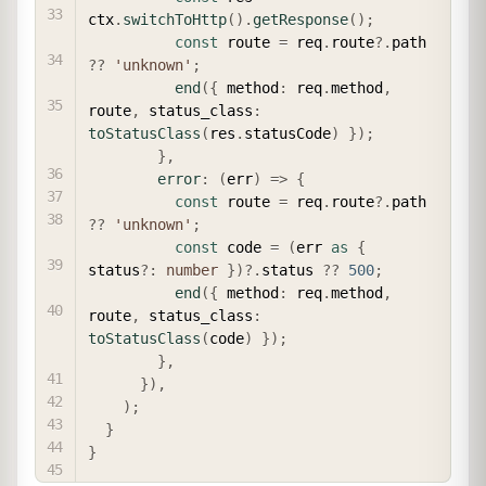
ctx
.
switchToHttp
(
)
.
getResponse
(
)
;
const
 route 
=
 req
.
route
?.
path 
??
'unknown'
;
end
(
{
 method
:
 req
.
method
,
route
,
 status_class
:
toStatusClass
(
res
.
statusCode
)
}
)
;
}
,
error
:
(
err
)
=>
{
const
 route 
=
 req
.
route
?.
path 
??
'unknown'
;
const
 code 
=
(
err 
as
{
status
?
:
number
}
)
?.
status 
??
500
;
end
(
{
 method
:
 req
.
method
,
route
,
 status_class
:
toStatusClass
(
code
)
}
)
;
}
,
}
)
,
)
;
}
}