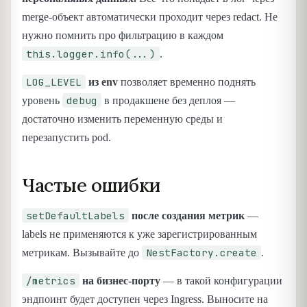
merge-объект автоматически проходит через redact. Не
нужно помнить про фильтрацию в каждом
this.logger.info(...)
.
LOG_LEVEL
из env
позволяет временно поднять
debug
уровень
в продакшене без деплоя —
достаточно изменить переменную среды и
перезапустить pod.
Частые ошибки
setDefaultLabels
после создания метрик
—
labels не применяются к уже зарегистрированным
NestFactory.create
метрикам. Вызывайте до
.
/metrics
на бизнес-порту
— в такой конфигурации
эндпоинт будет доступен через Ingress. Выносите на