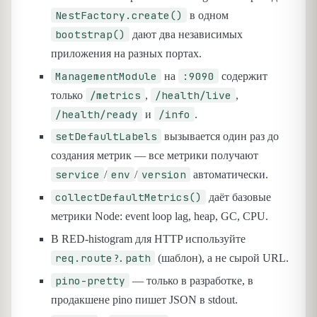
NestFactory.create()
в одном
bootstrap()
дают два независимых
приложения на разных портах.
ManagementModule
:9090
на
содержит
/metrics
/health/live
только
,
,
/health/ready
/info
и
.
setDefaultLabels
вызывается один раз до
создания метрик — все метрики получают
service
env
version
/
/
автоматически.
collectDefaultMetrics()
даёт базовые
метрики Node: event loop lag, heap, GC, CPU.
В RED-histogram для HTTP используйте
req.route?.path
(шаблон), а не сырой URL.
pino-pretty
— только в разработке, в
продакшене pino пишет JSON в stdout.