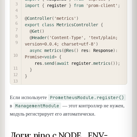
import
{
 register 
}
from
'prom-client'
;
@
Controller
(
'metrics'
)
export
class
MetricsController
{
@
Get
(
)
@
Header
(
'Content-Type'
,
'text/plain; 
version=0.0.4; charset=utf-8'
)
async
metrics
(
@
Res
(
)
 res
:
 Response
)
:
Promise
<
void
>
{
    res
.
send
(
await
 register
.
metrics
(
)
)
;
}
}
PrometheusModule.register()
Если используете
ManagementModule
в
— этот контроллер не нужен,
модуль регистрирует его автоматически.
Логи: pino с NODE_ENV-