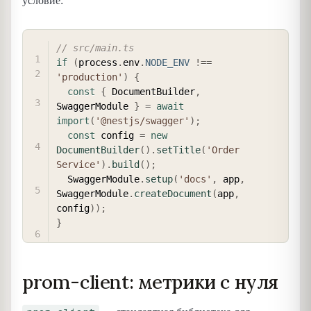
условие:
COPY
// src/main.ts
if
(
process
.
env
.
NODE_ENV
!==
'production'
)
{
const
{
 DocumentBuilder
,
SwaggerModule 
}
=
await
import
(
'@nestjs/swagger'
)
;
const
 config 
=
new
DocumentBuilder
(
)
.
setTitle
(
'Order 
Service'
)
.
build
(
)
;
  SwaggerModule
.
setup
(
'docs'
,
 app
,
SwaggerModule
.
createDocument
(
app
,
config
)
)
;
}
prom-client: метрики с нуля