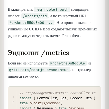
req.route?.path
Важная деталь:
возвращает
/orders/:id
шаблон
, а не конкретный URL
/orders/550e8400-...
. Это принципиально —
уникальные UUID в label создают тысячи временных
рядов и могут исчерпать память Prometheus.
Эндпоинт /metrics
PrometheusModule
Если вы не используете
из
@willsoto/nestjs-prometheus
, контроллер
пишется вручную:
COPY
// src/management/metrics.controller.ts
import
{
 Controller
,
 Get
,
 Header
,
 Res 
}
from
'@nestjs/common'
;
import
{
 Response 
}
from
'express'
;