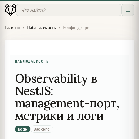
☰
Главная
›
Наблюдаемость
›
Конфигурация
НАБЛЮДАЕМОСТЬ
Observability в
NestJS:
management-порт,
метрики и логи
Node
Backend