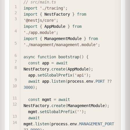
// src/main.ts
import
'./tracing'
;
import
{
 NestFactory 
}
from
'@nestjs/core'
;
import
{
 AppModule 
}
from
'./app.module'
;
import
{
 ManagementModule 
}
from
'./management/management.module'
;
async
function
bootstrap
(
)
{
const
 app 
=
await
NestFactory
.
create
(
AppModule
)
;
  app
.
setGlobalPrefix
(
'api'
)
;
await
 app
.
listen
(
process
.
env
.
PORT
??
3000
)
;
const
 mgmt 
=
await
NestFactory
.
create
(
ManagementModule
)
;
  mgmt
.
setGlobalPrefix
(
''
)
;
await
mgmt
.
listen
(
process
.
env
.
MANAGEMENT_PORT