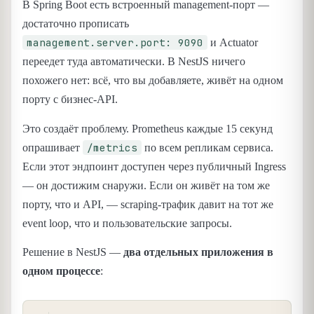
В Spring Boot есть встроенный management-порт —
достаточно прописать
management.server.port: 9090
и Actuator
переедет туда автоматически. В NestJS ничего
похожего нет: всё, что вы добавляете, живёт на одном
порту с бизнес-API.
Это создаёт проблему. Prometheus каждые 15 секунд
/metrics
опрашивает
по всем репликам сервиса.
Если этот эндпоинт доступен через публичный Ingress
— он достижим снаружи. Если он живёт на том же
порту, что и API, — scraping-трафик давит на тот же
event loop, что и пользовательские запросы.
Решение в NestJS —
два отдельных приложения в
одном процессе
:
COPY