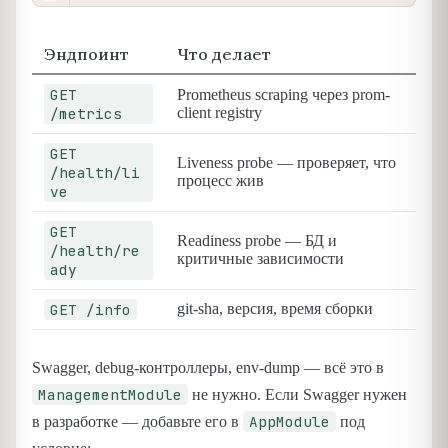
Эндпоинт
Что делает
GET
Prometheus scraping через prom-
/metrics
client registry
GET
Liveness probe — проверяет, что
/health/li
процесс жив
ve
GET
Readiness probe — БД и
/health/re
критичные зависимости
ady
GET /info
git-sha, версия, время сборки
Swagger, debug-контроллеры, env-dump — всё это в
ManagementModule
не нужно. Если Swagger нужен
AppModule
в разработке — добавьте его в
под