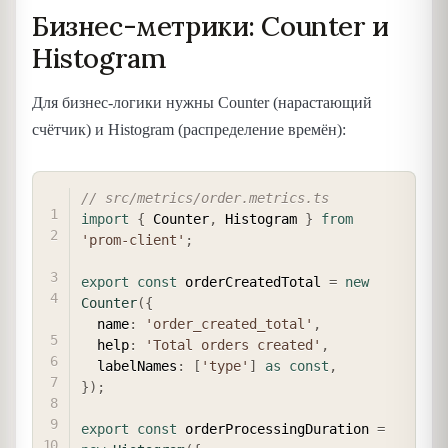
Бизнес-метрики: Counter и
Histogram
Для бизнес-логики нужны Counter (нарастающий
счётчик) и Histogram (распределение времён):
COPY
// src/metrics/order.metrics.ts
import
{
 Counter
,
 Histogram 
}
from
'prom-client'
;
export
const
 orderCreatedTotal 
=
new
Counter
(
{
  name
:
'order_created_total'
,
  help
:
'Total orders created'
,
  labelNames
:
[
'type'
]
as
const
,
}
)
;
export
const
 orderProcessingDuration 
=