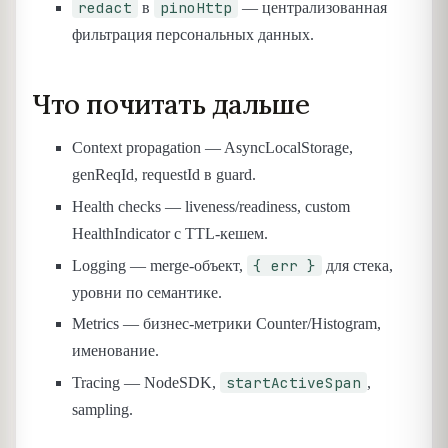
redact
pinoHttp
в
— централизованная
фильтрация персональных данных.
Что почитать дальше
Context propagation — AsyncLocalStorage,
genReqId, requestId в guard.
Health checks — liveness/readiness, custom
HealthIndicator с TTL-кешем.
{ err }
Logging — merge-объект,
для стека,
уровни по семантике.
Metrics — бизнес-метрики Counter/Histogram,
именование.
startActiveSpan
Tracing — NodeSDK,
,
sampling.