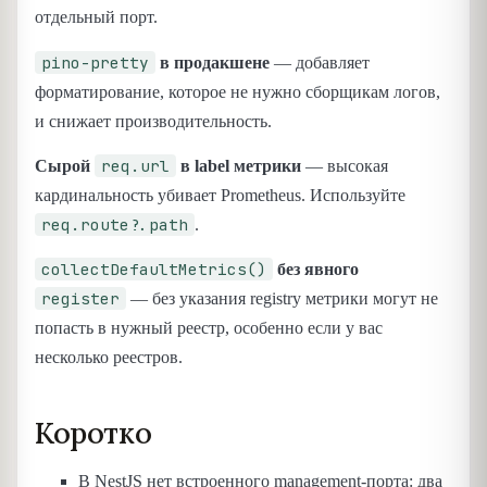
отдельный порт.
pino-pretty
в продакшене
— добавляет
форматирование, которое не нужно сборщикам логов,
и снижает производительность.
req.url
Сырой
в label метрики
— высокая
кардинальность убивает Prometheus. Используйте
req.route?.path
.
collectDefaultMetrics()
без явного
register
— без указания registry метрики могут не
попасть в нужный реестр, особенно если у вас
несколько реестров.
Коротко
В NestJS нет встроенного management-порта: два