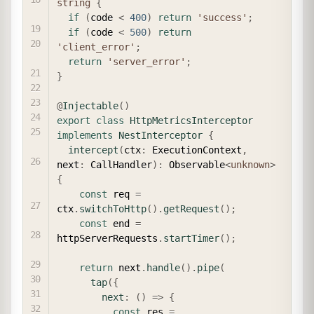
string
{
if
(
code 
<
400
)
return
'success'
;
if
(
code 
<
500
)
return
'client_error'
;
return
'server_error'
;
}
@
Injectable
(
)
export
class
HttpMetricsInterceptor
implements
NestInterceptor
{
intercept
(
ctx
:
 ExecutionContext
,
next
:
 CallHandler
)
:
 Observable
<
unknown
>
{
const
 req 
=
ctx
.
switchToHttp
(
)
.
getRequest
(
)
;
const
 end 
=
httpServerRequests
.
startTimer
(
)
;
return
 next
.
handle
(
)
.
pipe
(
tap
(
{
next
:
(
)
=>
{
const
 res 
=