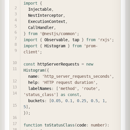
import
{
  Injectable
,
  NestInterceptor
,
  ExecutionContext
,
  CallHandler
,
}
from
'@nestjs/common'
;
import
{
 Observable
,
 tap 
}
from
'rxjs'
;
import
{
 Histogram 
}
from
'prom-
client'
;
const
 httpServerRequests 
=
new
Histogram
(
{
  name
:
'http_server_requests_seconds'
,
  help
:
'HTTP request duration'
,
  labelNames
:
[
'method'
,
'route'
,
'status_class'
]
as
const
,
  buckets
:
[
0.05
,
0.1
,
0.25
,
0.5
,
1
,
5
]
,
}
)
;
function
toStatusClass
(
code
:
number
)
: