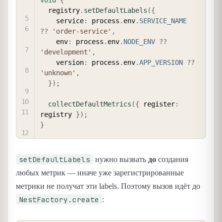
  registry
.
setDefaultLabels
(
{
    service
:
 process
.
env
.
SERVICE_NAME
??
'order-service'
,
    env
:
 process
.
env
.
NODE_ENV
??
'development'
,
    version
:
 process
.
env
.
APP_VERSION
??
'unknown'
,
}
)
;
collectDefaultMetrics
(
{
 register
:
registry 
}
)
;
}
setDefaultLabels
нужно вызвать
до
создания
любых метрик — иначе уже зарегистрированные
метрики не получат эти labels. Поэтому вызов идёт до
NestFactory.create
: