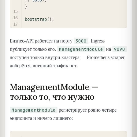
??
9090
)
;
}
bootstrap
(
)
;
3000
Бизнес-API работает на порту
, Ingress
ManagementModule
9090
публикует только его.
на
доступен только внутри кластера — Prometheus scraper
доберётся, внешний трафик нет.
ManagementModule —
только то, что нужно
ManagementModule
регистрирует ровно четыре
эндпоинта и ничего лишнего:
COPY