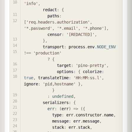
'info'
,
        redact
:
{
          paths
:
[
'req.headers.authorization'
,
'*.password'
,
'*.email'
,
'*.phone'
]
,
          censor
:
'[REDACTED]'
,
}
,
        transport
:
 process
.
env
.
NODE_ENV
!==
'production'
?
{
              target
:
'pino-pretty'
,
              options
:
{
 colorize
:
true
,
 translateTime
:
'HH:MM:ss.l'
,
ignore
:
'pid,hostname'
}
,
}
:
undefined
,
        serializers
:
{
err
:
(
err
)
=>
(
{
            type
:
 err
.
constructor
.
name
,
            message
:
 err
.
message
,
            stack
:
 err
.
stack
,