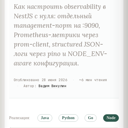
Как настроить observability в
NestJS с нуля: отдельный
management-порт на :9090,
Prometheus-метрики через
prom-client, structured JSON-
логи через pino и NODE_ENV-
aware конфигурация.
Опубликовано
28 июня 2026
·
~
6
мин чтения
·
Автор
:
Вадим Викулин
Реализация:
Java
Python
Go
Node