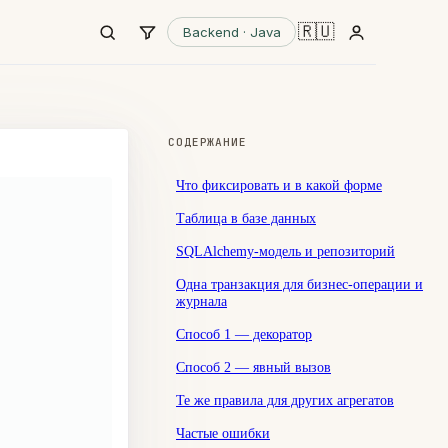
🇷🇺
Backend · Java
СОДЕРЖАНИЕ
Что фиксировать и в какой форме
Таблица в базе данных
SQLAlchemy-модель и репозиторий
Одна транзакция для бизнес-операции и
журнала
Способ 1 — декоратор
Способ 2 — явный вызов
Те же правила для других агрегатов
Частые ошибки