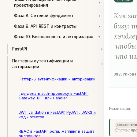
▾
проектирования
Как за
Фаза 8. Сетевой фундамент
▾
базу: 
Фаза 9. API: REST и контракты
▾
хэндле
Фаза 10. Безопасность и авторизация
▾
чтобы 
FastAPI
▾
что из
Паттерны аутентификации и
▾
авторизации
Опубликова
Паттерны аутентификации и авторизации
Где делать auth-проверку в FastAPI:
Gateway, BFF или Handler
Реализация:
JWT validation в FastAPI: PyJWT, JWKS и
коды ответов
дополнител
Статьи про
RBAC в FastAPI: роли, маппинг и защита
эндпоинтов