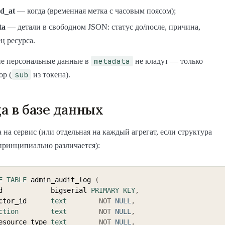
ed_at
— когда (временная метка с часовым поясом);
ta
— детали в свободном JSON: статус до/после, причина,
ц ресурса.
metadata
ие персональные данные в
не кладут — только
sub
р (
из токена).
а в базе данных
 на сервис (или отдельная на каждый агрегат, если структура
ринципиально различается):
E
TABLE
 admin_audit_log 
(
   id            bigserial 
PRIMARY
KEY
,
   actor_id      
text
NOT
NULL
,
ction
text
NOT
NULL
,
   resource_type 
text
NOT
NULL
,