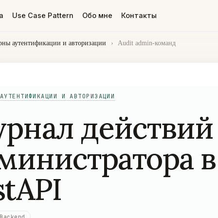
а
Use Case Pattern
Обо мне
Контакты
рны аутентификации и авторизации
›
Audit admin-команд
АУТЕНТИФИКАЦИИ И АВТОРИЗАЦИИ
рнал действий
министратора в
stAPI
Backend