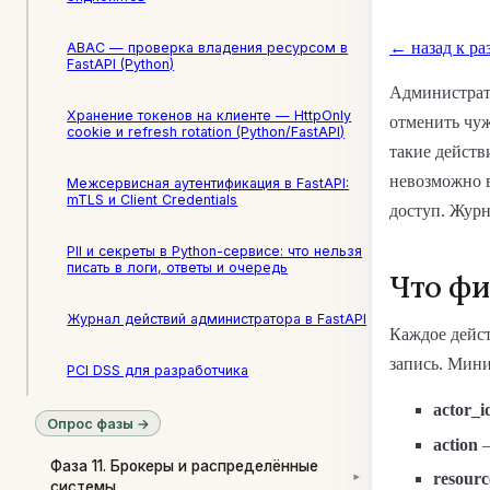
← назад к ра
ABAC — проверка владения ресурсом в
FastAPI (Python)
Администрато
Хранение токенов на клиенте — HttpOnly
отменить чуж
cookie и refresh rotation (Python/FastAPI)
такие действ
невозможно в
Межсервисная аутентификация в FastAPI:
mTLS и Client Credentials
доступ. Журн
PII и секреты в Python-сервисе: что нельзя
писать в логи, ответы и очередь
Что фи
Журнал действий администратора в FastAPI
Каждое дейст
запись. Мин
PCI DSS для разработчика
actor_i
Опрос фазы →
action
—
Фаза 11. Брокеры и распределённые
resourc
▾
системы