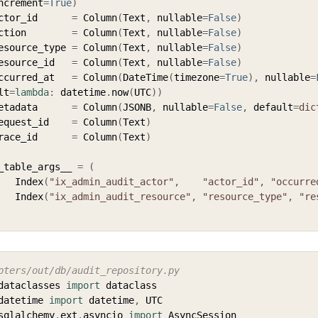
ncrement
=
True
)
   actor_id      
=
 Column
(
Text
,
 nullable
=
False
)
   action        
=
 Column
(
Text
,
 nullable
=
False
)
   resource_type 
=
 Column
(
Text
,
 nullable
=
False
)
   resource_id   
=
 Column
(
Text
,
 nullable
=
False
)
   occurred_at   
=
 Column
(
DateTime
(
timezone
=
True
)
,
 nullable
=
lt
=
lambda
:
 datetime
.
now
(
UTC
)
)
   metadata      
=
 Column
(
JSONB
,
 nullable
=
False
,
 default
=
dic
   request_id    
=
 Column
(
Text
)
   trace_id      
=
 Column
(
Text
)
   __table_args__ 
=
(
        Index
(
"ix_admin_audit_actor"
,
"actor_id"
,
"occurre
        Index
(
"ix_admin_audit_resource"
,
"resource_type"
,
"re
pters/out/db/audit_repository.py
dataclasses 
import
datetime 
import
 datetime
,
sqlalchemy
.
ext
.
asyncio 
import