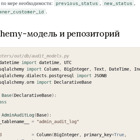
previous_status
new_status
 по мере необходимости:
,
,
wner_customer_id
.
hemy-модель и репозиторий
pters/out/db/audit_models.py
datetime 
import
 datetime
,
sqlalchemy 
import
 Column
,
 BigInteger
,
 Text
,
 DateTime
,
sqlalchemy
.
dialects
.
postgresql 
import
sqlalchemy
.
orm 
import
 DeclarativeBase

Base
(
DeclarativeBase
)
:
ass
AdminAuditLog
(
Base
)
:
   __tablename__ 
=
"admin_audit_log"
d
=
 Column
(
BigInteger
,
 primary_key
=
True
,