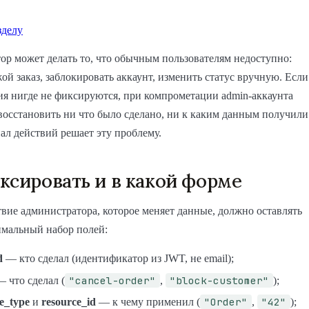
зделу
р может делать то, что обычным пользователям недоступно:
ой заказ, заблокировать аккаунт, изменить статус вручную. Если
ия нигде не фиксируются, при компрометации admin-аккаунта
осстановить ни что было сделано, ни к каким данным получили
ал действий решает эту проблему.
ксировать и в какой форме
вие администратора, которое меняет данные, должно оставлять
имальный набор полей:
d
— кто сделал (идентификатор из JWT, не email);
"cancel-order"
"block-customer"
 что сделал (
,
);
"Order"
"42"
e_type
и
resource_id
— к чему применил (
,
);