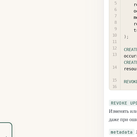
 
 
 
 
 
)
;
CREAT
occur
CREAT
resou
REVOK
REVOKE UP
Изменять или
даже при оши
metadata
J
‹