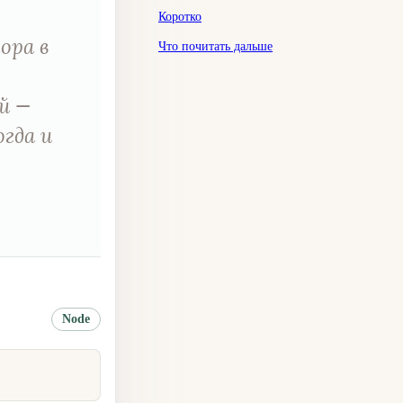
Коротко
ора в
Что почитать дальше
й —
гда и
Node