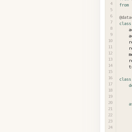
from
@data
class
  
  
 
 
  
 
  
class
d
a