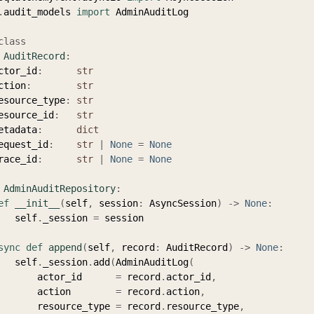
.
audit_models 
import
 AdminAuditLog

class
AuditRecord
:
  actor_id
:
str
  action
:
str
   resource_type
:
str
   resource_id
:
str
  metadata
:
dict
   request_id
:
str
|
None
=
None
  trace_id
:
str
|
None
=
None
AdminAuditRepository
:
ef
__init__
(
self
,
 session
:
 AsyncSession
)
-
>
None
:
        self
.
_session 
=
 session

sync
def
append
(
self
,
 record
:
 AuditRecord
)
-
>
None
:
        self
.
_session
.
add
(
AdminAuditLog
(
            actor_id      
=
 record
.
actor_id
,
            action        
=
 record
.
action
,
            resource_type 
=
 record
.
resource_type
,