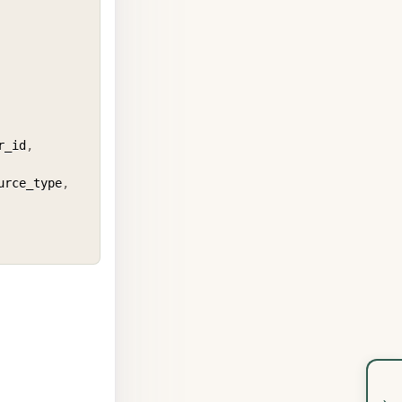
r_id
,
urce_type
,
›