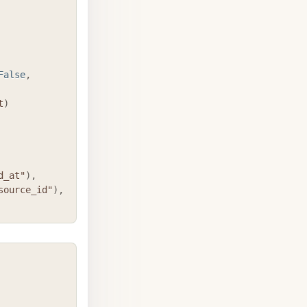
False
,
t
)
d_at"
)
,
source_id"
)
,
COPY