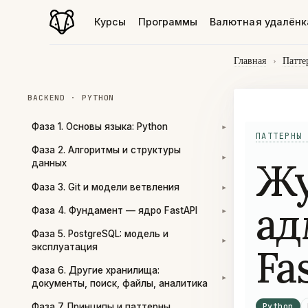
Курсы
Программы
Валютная удалёнк
Главная
›
Патте
BACKEND · PYTHON
Фаза 1. Основы языка: Python
▾
ПАТТЕРНЫ 
Фаза 2. Алгоритмы и структуры
Жу
▾
данных
Фаза 3. Git и модели ветвления
▾
ад
Фаза 4. Фундамент — ядро FastAPI
▾
Фаза 5. PostgreSQL: модель и
▾
Fa
эксплуатация
Фаза 6. Другие хранилища:
▾
документы, поиск, файлы, аналитика
Python
Фаза 7. Принципы и паттерны