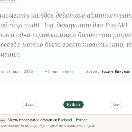
писывать каждое действие администрат
таблица audit_log, декоратор для FastAPI-
ров и одна транзакция с бизнес-операцие
всегда можно было восстановить кто, ко
менил.
но
28 июня 2026
·
~
6
мин чтения
·
Автор
:
Вадим Викулин
Java
Python
Go
Часть программы обучения:
Backend · Python
ьно
граммы идут по порядку — можно осваивать с нуля.