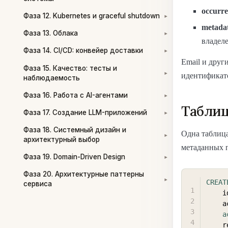
occurr
Фаза 12. Kubernetes и graceful shutdown
▾
metada
Фаза 13. Облака
▾
владеле
Фаза 14. CI/CD: конвейер доставки
▾
Email и друг
Фаза 15. Качество: тесты и
идентификато
▾
наблюдаемость
Фаза 16. Работа с AI-агентами
▾
Таблиц
Фаза 17. Создание LLM-приложений
▾
Фаза 18. Системный дизайн и
Одна таблица
▾
архитектурный выбор
метаданных п
Фаза 19. Domain-Driven Design
▾
Фаза 20. Архитектурные паттерны
▾
CREAT
сервиса
 
 
a
 