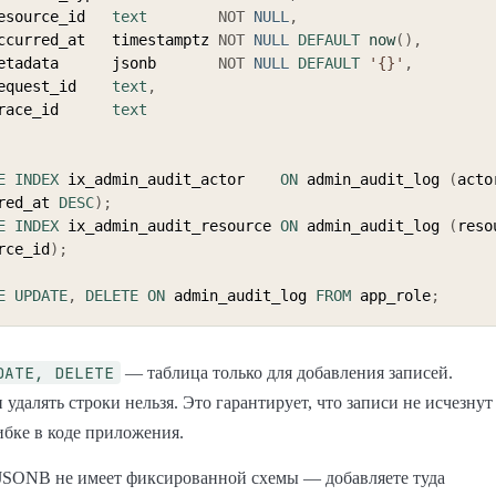
   resource_id   
text
NOT
NULL
,
   occurred_at   timestamptz 
NOT
NULL
DEFAULT
now
(
)
,
   metadata      jsonb       
NOT
NULL
DEFAULT
'{}'
,
   request_id    
text
,
   trace_id      
text
E
INDEX
 ix_admin_audit_actor    
ON
 admin_audit_log 
(
acto
red_at 
DESC
)
;
E
INDEX
 ix_admin_audit_resource 
ON
 admin_audit_log 
(
reso
rce_id
)
;
E
UPDATE
,
DELETE
ON
 admin_audit_log 
FROM
 app_role
;
DATE, DELETE
— таблица только для добавления записей.
 удалять строки нельзя. Это гарантирует, что записи не исчезнут
бке в коде приложения.
SONB не имеет фиксированной схемы — добавляете туда