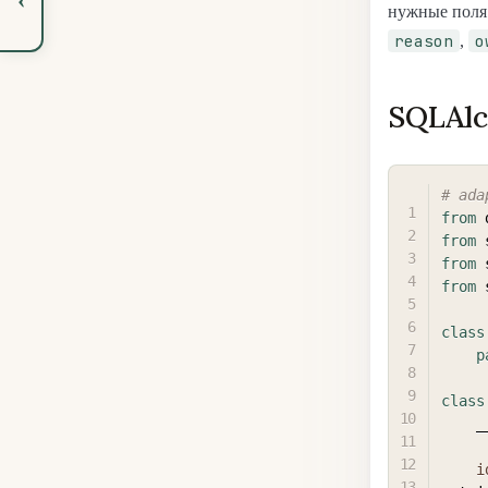
нужные поля
reason
o
,
SQLAlc
# ada
from
 
from
 
from
 
from
 
class
p
class
 
i