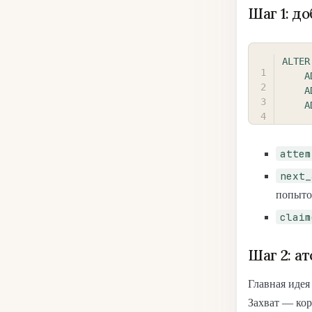
Шаг 1: д
ALTER
A
A
A
attem
next_
попыток
claim
Шаг 2: а
Главная идея
Захват — кор