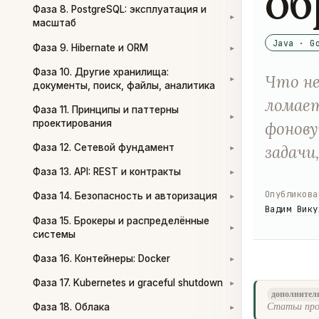
об
Фаза 8. PostgreSQL: эксплуатация и
▾
масштаб
Java · G
Фаза 9. Hibernate и ORM
▾
Фаза 10. Другие хранилища:
Что не
▾
документы, поиск, файлы, аналитика
ломает
Фаза 11. Принципы и паттерны
▾
проектирования
фонову
задачи
Фаза 12. Сетевой фундамент
▾
Фаза 13. API: REST и контракты
▾
Опубликова
Фаза 14. Безопасность и авторизация
▾
Вадим Вику
Фаза 15. Брокеры и распределённые
▾
системы
Фаза 16. Контейнеры: Docker
▾
Фаза 17. Kubernetes и graceful shutdown
▾
дополнител
Фаза 18. Облака
Статьи про
▾