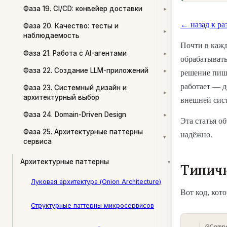
Фаза 19. CI/CD: конвейер доставки
▾
← назад к ра
Фаза 20. Качество: тесты и
▾
наблюдаемость
Почти в кажд
Фаза 21. Работа с AI-агентами
▾
обрабатывать
Фаза 22. Создание LLM-приложений
решение пише
▾
работает — д
Фаза 23. Системный дизайн и
▾
архитектурный выбор
внешней сис
Фаза 24. Domain-Driven Design
▾
Эта статья о
Фаза 25. Архитектурные паттерны
надёжно.
▾
сервиса
Архитектурные паттерны
▾
Типич
Луковая архитектура (Onion Architecture)
Вот код, кот
Структурные паттерны микросервисов
@Comp