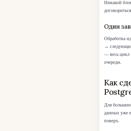
Никакой блок
договориться
Один зав
Обработка ид
→ следующий 
— весь цикл 
очереди.
Как сд
Postgr
Для большин
данных уже е
поверх.