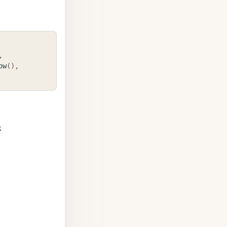
COPY
,
ow
(
)
,
х