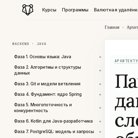
Курсы
Программы
Валютная удалёнк
Главная
›
Архит
BACKEND · JAVA
Фаза 1. Основы языка: Java
▾
АРХИТЕКТУ
Фаза 2. Алгоритмы и структуры
Па
▾
данных
Фаза 3. Git и модели ветвления
▾
да
Фаза 4. Фундамент: ядро Spring
▾
Фаза 5. Многопоточность и
▾
сл
конкурентность
Фаза 6. Kotlin для Java-разработчика
▾
Фаза 7. PostgreSQL: модель и запросы
▾