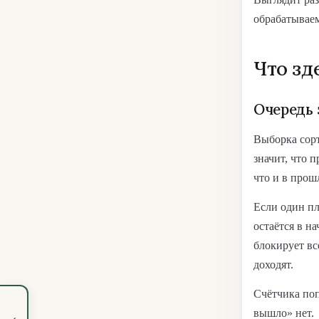
обрабатываем
Что зд
Очередь 
Выборка сорт
значит, что 
что и в прош
Если один пл
остаётся в н
блокирует вс
доходят.
Счётчика поп
вышло» нет.
‹