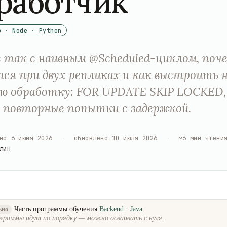
работчик
o · Node · Python
 так с наивным @Scheduled-циклом, поч
ся при двух репликах и как выстроить 
ю обработку: FOR UPDATE SKIP LOCKED,
, повторные попытки с задержкой.
но
6 июня 2026
·
обновлено
10 июля 2026
·
~
6
мин чтени
лин
Часть программы обучения:
Backend · Java
ьно
граммы идут по порядку — можно осваивать с нуля.