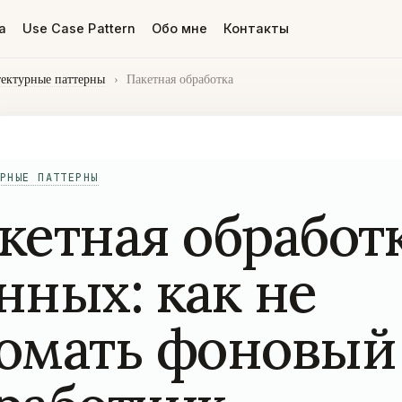
а
Use Case Pattern
Обо мне
Контакты
ектурные паттерны
›
Пакетная обработка
РНЫЕ ПАТТЕРНЫ
кетная обработ
нных: как не
омать фоновый