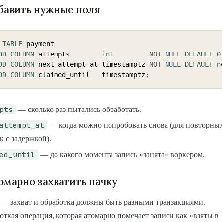
обавить нужные поля
TABLE
 payment

DD
COLUMN
 attempts        
int
NOT
NULL
DEFAULT
0
DD
COLUMN
 next_attempt_at timestamptz 
NOT
NULL
DEFAULT
n
DD
COLUMN
 claimed_until   timestamptz
;
pts
— сколько раз пытались обработать.
attempt_at
— когда можно попробовать снова (для повторны
 с задержкой).
ed_until
— до какого момента запись «занята» воркером.
томарно захватить пачку
 — захват и обработка должны быть разными транзакциями.
откая операция, которая атомарно помечает записи как «взяты в