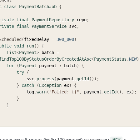
c
class
PaymentBatchJob
{
rivate
final
PaymentRepository
 repo
;
rivate
final
PaymentService
 svc
;
Scheduled
(
fixedDelay 
=
300_000
)
ublic
void
run
(
)
{
List
<
Payment
>
 batch 
=
findTop100ByStatusOrderByCreatedAtAsc
(
PaymentStatus
.
NEW
)
for
(
Payment
 payment 
:
 batch
)
{
try
{
                svc
.
process
(
payment
.
getId
(
)
)
;
}
catch
(
Exception
 ex
)
{
                log
.
warn
(
"Failed: {}"
,
 payment
.
getId
(
)
,
 ex
)
;
}
}
NEW
умно: раз в 5 минут берём 100 записей со статусом
и