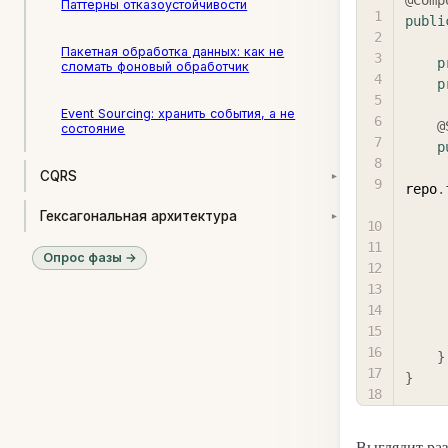
Паттерны отказоустойчивости
publi
Пакетная обработка данных: как не
p
сломать фоновый обработчик
p
Event Sourcing: хранить события, а не
@
состояние
p
CQRS
▾
repo
.
Гексагональная архитектура
▾
Опрос фазы →
}
}
Выглядит раз