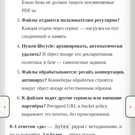
Бэкап базы не должен тащить неизменяемые
PDF-ы.
Файлы отдаются пользователям регулярно?
Каждая отдача через сервис — нагрузка на пул
соединений и память.
Нужен lifecycle: архивировать, автоматически
удалять?
В object storage это декларативная
политика; в базе — самописные задания.
Файлы обрабатываются: ресайз, конвертация,
антивирус?
Конвейеры обработки строятся
вокруг object storage естественным образом.
К файлам ходят другие сервисы или внешние
партнёры?
Presigned URL и bucket policy
‹
›
выражают это штатно, без проксирования.
bytea
0–1 ответов «да»
—
рядом с метаданными, и
не усложняйте.
2 и более
— object storage.