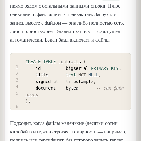
прямо рядом с остальными данными строки. Плюс
очевидный: файл живёт в транзакции. Загрузили
запись вместе с файлом — она либо полностью есть,
либо полностью нет. Удалили запись — файл ушёл
автоматически. Бэкап базы включает и файлы.
COPY
CREATE
TABLE
 contracts 
(
    id          bigserial 
PRIMARY
KEY
,
    title       
text
NOT
NULL
,
    signed_at   timestamptz
,
    document    bytea       
-- сам файл 
здесь
)
;
Подходит, когда файлы маленькие (десятки-сотни
килобайт) и нужна строгая атомарность — например,
подпись или сертификат, без которого запись теряет