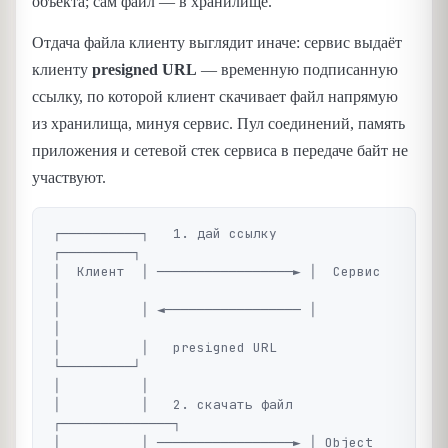
объекта; сам файл — в хранилище.
Отдача файла клиенту выглядит иначе: сервис выдаёт
клиенту
presigned URL
— временную подписанную
ссылку, по которой клиент скачивает файл напрямую
из хранилища, минуя сервис. Пул соединений, память
приложения и сетевой стек сервиса в передаче байт не
участвуют.
┌──────────┐   1. дай ссылку    
┌─────────┐

│  Клиент  │ ─────────────────► │  Сервис 
│

│          │ ◄───────────────── │         
│

│          │   presigned URL    
└─────────┘

│          │

│          │   2. скачать файл  
┌──────────────┐

│          │ ─────────────────► │ Object 