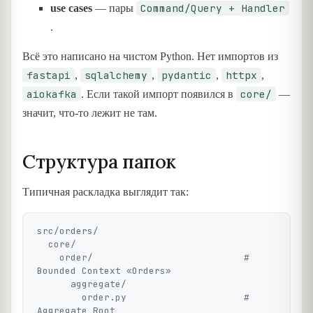
Command/Query + Handler
use cases
— пары
.
Всё это написано на чистом Python. Нет импортов из
fastapi
sqlalchemy
pydantic
httpx
,
,
,
,
aiokafka
core/
. Если такой импорт появился в
—
значит, что-то лежит не там.
Структура папок
Типичная раскладка выглядит так:
src/orders/

  core/

    order/                           # 
Bounded Context «Orders»

      aggregate/

        order.py                     # 
Aggregate Root
