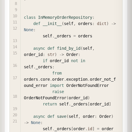
class
InMemoryOrderRepository
:
def
__init__
(
self
,
 orders
:
dict
)
-
>
None
:
        self
.
_orders 
=
 orders

async
def
find_by_id
(
self
,
order_id
:
str
)
-
>
 Order
:
if
 order_id 
not
in
self
.
_orders
:
from
orders
.
core
.
order
.
exception
.
order_not_f
ound_error 
import
 OrderNotFoundError

raise
OrderNotFoundError
(
order_id
)
return
 self
.
_orders
[
order_id
]
async
def
save
(
self
,
 order
:
 Order
)
-
>
None
:
        self
.
_orders
[
order
.
id
]
=
 order
