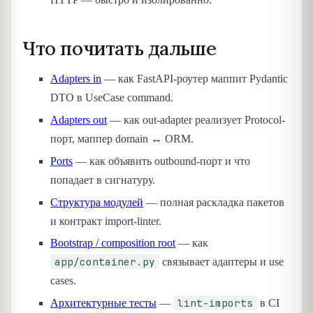
Что почитать дальше
Adapters in
— как FastAPI-роутер маппит Pydantic
DTO в UseCase command.
Adapters out
— как out-adapter реализует Protocol-
порт, маппер domain ↔ ORM.
Ports
— как объявить outbound-порт и что
попадает в сигнатуру.
Структура модулей
— полная раскладка пакетов
и контракт import-linter.
Bootstrap / composition root
— как
app/container.py
связывает адаптеры и use
cases.
lint-imports
Архитектурные тесты
—
в CI