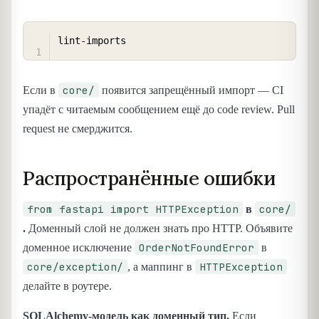
COPY
core/
Если в
появится запрещённый импорт — CI
упадёт с читаемым сообщением ещё до code review. Pull
request не смерджится.
Распространённые ошибки
from fastapi import HTTPException
core/
в
.
Доменный слой не должен знать про HTTP. Объявите
OrderNotFoundError
доменное исключение
в
core/exception/
HTTPException
, а маппинг в
делайте в роутере.
SQLAlchemy-модель как доменный тип.
Если