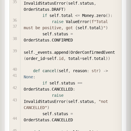
InvalidStatusError
(
self
.
status
,
OrderStatus
.
DRAFT
)
if
 self
.
total 
<=
 Money
.
zero
(
)
:
raise
 ValueError
(
f"Total 
must be positive, got 
{
self
.
total
}
"
)
        self
.
status 
=
OrderStatus
.
CONFIRMED

self
.
_events
.
append
(
OrderConfirmedEvent
(
order_id
=
self
.
id
,
 total
=
self
.
total
)
)
def
cancel
(
self
,
 reason
:
str
)
-
>
None
:
if
 self
.
status 
==
OrderStatus
.
CANCELLED
:
raise
InvalidStatusError
(
self
.
status
,
"not 
CANCELLED"
)
        self
.
status 
=
OrderStatus
.
CANCELLED
