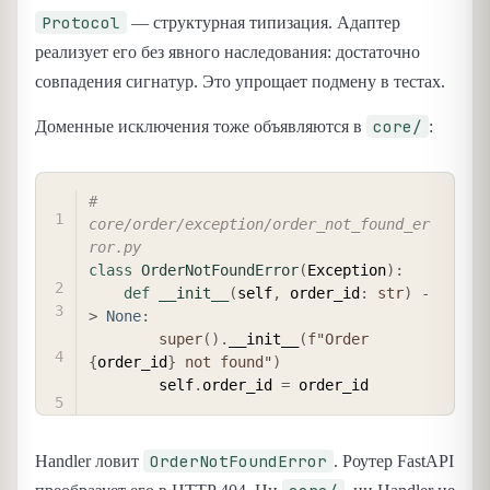
Protocol
— структурная типизация. Адаптер
реализует его без явного наследования: достаточно
совпадения сигнатур. Это упрощает подмену в тестах.
core/
Доменные исключения тоже объявляются в
:
COPY
# 
core/order/exception/order_not_found_er
ror.py
class
OrderNotFoundError
(
Exception
)
:
def
__init__
(
self
,
 order_id
:
str
)
-
>
None
:
super
(
)
.
__init__
(
f"Order 
{
order_id
}
 not found"
)
        self
.
order_id 
=
OrderNotFoundError
Handler ловит
. Роутер FastAPI