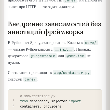
core/
преобразует его в HTTP 404. Ни
, ни Handler не
знают про HTTP — это задача адаптера.
Внедрение зависимостей без
аннотаций фреймворка
core/
В Python нет Spring-сканирования. Классы в
__init__
— чистые Python-классы с
. Никаких
@injectable
@service
декораторов
или
не
нужно.
app/container.py
Связывание происходит в
core/
снаружи
:
COPY
# app/container.py
from
 dependency_injector 
import
containers
,