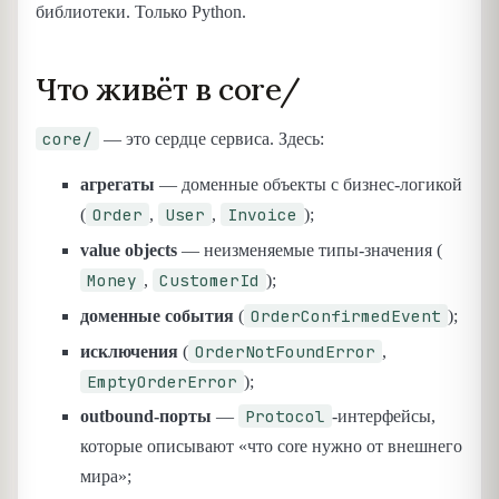
библиотеки. Только Python.
Что живёт в core/
core/
— это сердце сервиса. Здесь:
агрегаты
— доменные объекты с бизнес-логикой
Order
User
Invoice
(
,
,
);
value objects
— неизменяемые типы-значения (
Money
CustomerId
,
);
OrderConfirmedEvent
доменные события
(
);
OrderNotFoundError
исключения
(
,
EmptyOrderError
);
Protocol
outbound-порты
—
-интерфейсы,
которые описывают «что core нужно от внешнего
мира»;