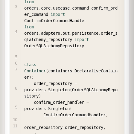
from
orders
.
core
.
usecase
.
command
.
confirm_ord
er_command 
import
from
orders
.
adapters
.
out
.
persistence
.
order_s
qlalchemy_repository 
import
OrderSQLAlchemyRepository

class
Container
(
containers
.
DeclarativeContain
er
)
:
    order_repository 
=
providers
.
Singleton
(
OrderSQLAlchemyRepo
sitory
)
    confirm_order_handler 
=
providers
.
Singleton
(
        ConfirmOrderCommandHandler
,
order_repository
=
order_repository
,
)