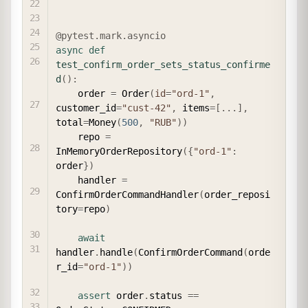
@pytest
.
mark
.
asyncio
async
def
test_confirm_order_sets_status_confirme
d
(
)
:
    order 
=
 Order
(
id
=
"ord-1"
,
customer_id
=
"cust-42"
,
 items
=
[
.
.
.
]
,
total
=
Money
(
500
,
"RUB"
)
)
    repo 
=
InMemoryOrderRepository
(
{
"ord-1"
:
order
}
)
    handler 
=
ConfirmOrderCommandHandler
(
order_reposi
tory
=
repo
)
await
handler
.
handle
(
ConfirmOrderCommand
(
orde
r_id
=
"ord-1"
)
)
assert
 order
.
status 
==