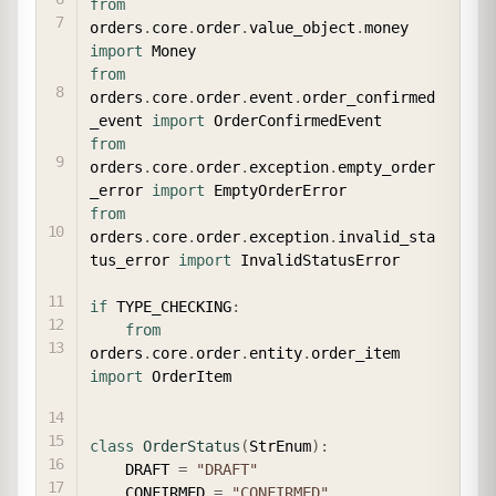
from
orders
.
core
.
order
.
value_object
.
money 
import
from
orders
.
core
.
order
.
event
.
order_confirmed
_event 
import
from
orders
.
core
.
order
.
exception
.
empty_order
_error 
import
from
orders
.
core
.
order
.
exception
.
invalid_sta
tus_error 
import
 InvalidStatusError

if
 TYPE_CHECKING
:
from
orders
.
core
.
order
.
entity
.
order_item 
import
 OrderItem

class
OrderStatus
(
StrEnum
)
:
    DRAFT 
=
"DRAFT"
    CONFIRMED 
=
"CONFIRMED"