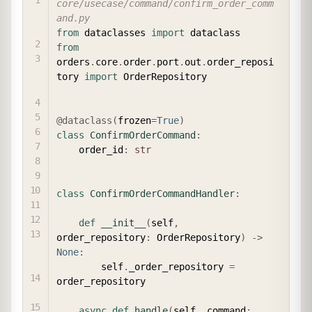
core/usecase/command/confirm_order_comm
and.py
from
 dataclasses 
import
from
orders
.
core
.
order
.
port
.
out
.
order_reposi
tory 
import
 OrderRepository

@dataclass
(
frozen
=
True
)
class
ConfirmOrderCommand
:
    order_id
:
str
class
ConfirmOrderCommandHandler
:
def
__init__
(
self
,
order_repository
:
 OrderRepository
)
-
>
None
:
        self
.
_order_repository 
=
order_repository

async
def
handle
(
self
,
 command
: