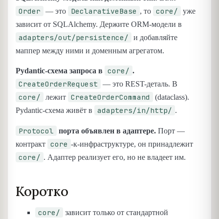
Order
DeclarativeBase
core/
— это
, то
уже
зависит от SQLAlchemy. Держите ORM-модели в
adapters/out/persistence/
и добавляйте
маппер между ними и доменным агрегатом.
core/
Pydantic-схема запроса в
.
CreateOrderRequest
— это REST-деталь. В
core/
CreateOrderCommand
лежит
(dataclass).
adapters/in/http/
Pydantic-схема живёт в
.
Protocol
порта объявлен в адаптере.
Порт —
core
контракт
-к-инфраструктуре, он принадлежит
core/
. Адаптер реализует его, но не владеет им.
Коротко
core/
зависит только от стандартной