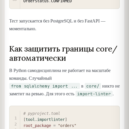
OrderStatus
.
Тест запускается без PostgreSQL и без FastAPI —
моментально.
Как защитить границы core/
автоматически
В Python самодисциплина не работает на масштабе
команды. Случайный
from sqlalchemy import ...
core/
в
никто не
import-linter
заметит на ревью. Для этого есть
.
COPY
# pyproject.toml
[
tool.importlinter
]
root_package
=
"orders"