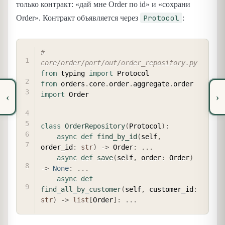
только контракт: «дай мне Order по id» и «сохрани
Protocol
Order». Контракт объявляется через
:
COPY
# 
core/order/port/out/order_repository.py
from
 typing 
import
from
 orders
.
core
.
order
.
aggregate
.
order 
import
 Order

‹
›
class
OrderRepository
(
Protocol
)
:
async
def
find_by_id
(
self
,
order_id
:
str
)
-
>
 Order
:
.
.
.
async
def
save
(
self
,
 order
:
 Order
)
-
>
None
:
.
.
.
async
def
find_all_by_customer
(
self
,
 customer_id
:
str
)
-
>
list
[
Order
]
:
.
.
.