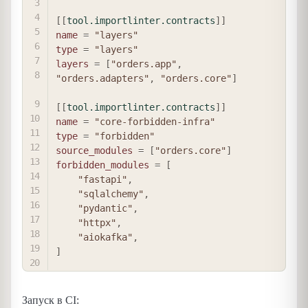
[
[
tool.importlinter.contracts
]
]
name
=
"layers"
type
=
"layers"
layers
=
[
"orders.app"
,
"orders.adapters"
,
"orders.core"
]
[
[
tool.importlinter.contracts
]
]
name
=
"core-forbidden-infra"
type
=
"forbidden"
source_modules
=
[
"orders.core"
]
forbidden_modules
=
[
"fastapi"
,
"sqlalchemy"
,
"pydantic"
,
"httpx"
,
"aiokafka"
,
]
Запуск в CI: