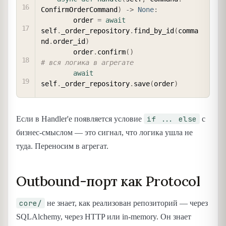
ConfirmOrderCommand
)
-
>
None
:
        order 
=
await
self
.
_order_repository
.
find_by_id
(
comma
nd
.
order_id
)
        order
.
confirm
(
)
# вся логика в агрегате
await
self
.
_order_repository
.
save
(
order
)
if ... else
Если в Handler'е появляется условие
с
бизнес-смыслом — это сигнал, что логика ушла не
туда. Переносим в агрегат.
Outbound-порт как Protocol
core/
не знает, как реализован репозиторий — через
SQLAlchemy, через HTTP или in-memory. Он знает