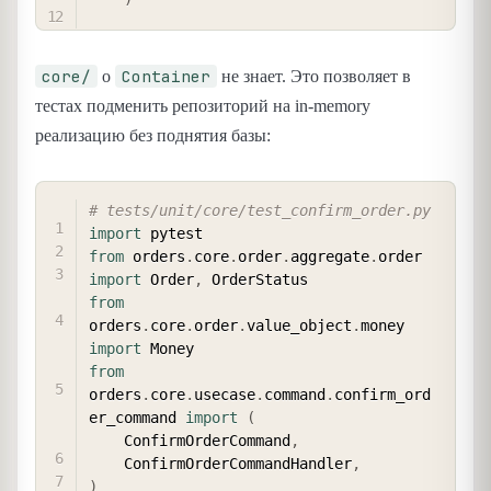
core/
Container
о
не знает. Это позволяет в
тестах подменить репозиторий на in-memory
реализацию без поднятия базы:
COPY
# tests/unit/core/test_confirm_order.py
import
from
 orders
.
core
.
order
.
aggregate
.
order 
import
 Order
,
from
orders
.
core
.
order
.
value_object
.
money 
import
from
orders
.
core
.
usecase
.
command
.
confirm_ord
er_command 
import
(
    ConfirmOrderCommand
,
    ConfirmOrderCommandHandler
,
)