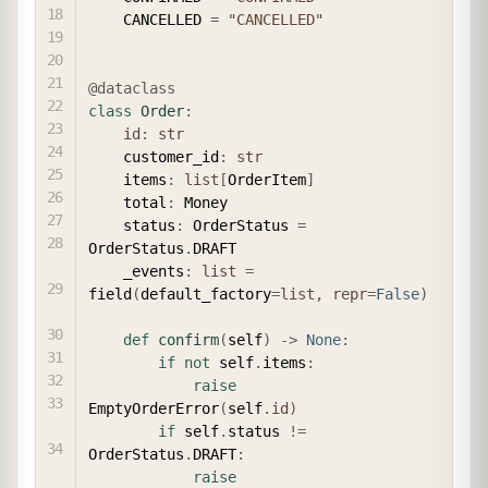
    CANCELLED 
=
"CANCELLED"
@dataclass
class
Order
:
id
:
str
    customer_id
:
str
    items
:
list
[
OrderItem
]
    total
:
 Money

    status
:
 OrderStatus 
=
OrderStatus
.
DRAFT

    _events
:
list
=
field
(
default_factory
=
list
,
repr
=
False
)
def
confirm
(
self
)
-
>
None
:
if
not
 self
.
items
:
raise
EmptyOrderError
(
self
.
id
)
if
 self
.
status 
!=
OrderStatus
.
DRAFT
:
raise