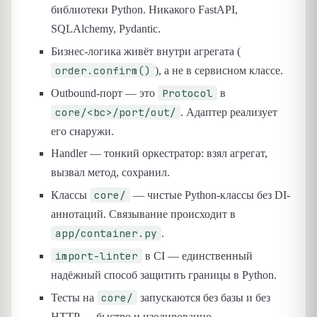
библиотеки Python. Никакого FastAPI,
SQLAlchemy, Pydantic.
Бизнес-логика живёт внутри агрегата (
order.confirm()
), а не в сервисном классе.
Protocol
Outbound-порт — это
в
core/<bc>/port/out/
. Адаптер реализует
его снаружи.
Handler — тонкий оркестратор: взял агрегат,
вызвал метод, сохранил.
core/
Классы
— чистые Python-классы без DI-
аннотаций. Связывание происходит в
app/container.py
.
import-linter
в CI — единственный
надёжный способ защитить границы в Python.
core/
Тесты на
запускаются без базы и без
HTTP — быстро и изолированно.