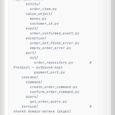
      entity/

        order_item.py

      value_object/

        money.py

        customer_id.py

      event/

        order_confirmed_event.py

      exception/

        order_not_found_error.py

        empty_order_error.py

      port/

        out/

          order_repository.py        # 
Protocol — outbound-порт

          payment_port.py

    usecase/

      command/

        create_order_command.py

        confirm_order_command.py

      query/

        get_order_query.py

    service/                         # 