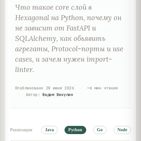
Что такое core слой в
Hexagonal на Python, почему он
не зависит от FastAPI и
SQLAlchemy, как объявить
агрегаты, Protocol-порты и use
cases, и зачем нужен import-
linter.
Опубликовано
28 июня 2026
·
~
6
мин чтения
·
Автор
:
Вадим Викулин
Реализация:
Java
Python
Go
Node