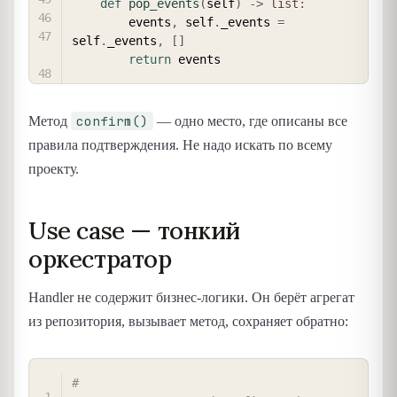
def
pop_events
(
self
)
-
>
list
:
        events
,
 self
.
_events 
=
self
.
_events
,
[
]
return
confirm()
Метод
— одно место, где описаны все
правила подтверждения. Не надо искать по всему
проекту.
Use case — тонкий
оркестратор
Handler не содержит бизнес-логики. Он берёт агрегат
из репозитория, вызывает метод, сохраняет обратно:
COPY
# 