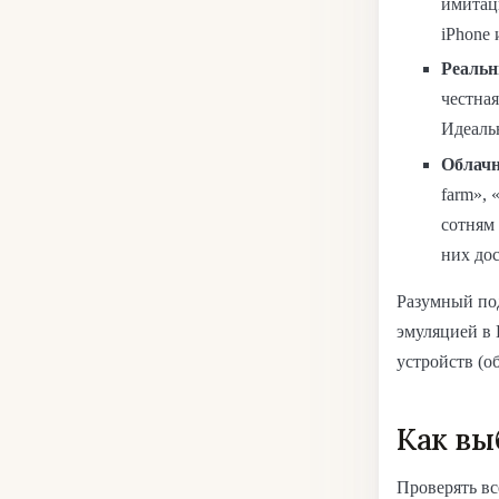
имитац
iPhone 
Реальн
честная
Идеальн
Облачн
farm», 
сотням 
них дос
Разумный по
эмуляцией в 
устройств (о
Как вы
Проверять вс