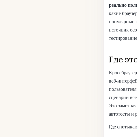
реально пол
какие браузе
популярные п
источник осо
тестирование
Где эт
Кроссбраузер
веб-интерфей
пользователя
сценарии все
Это заметная
автотесты и 
Где спотыка