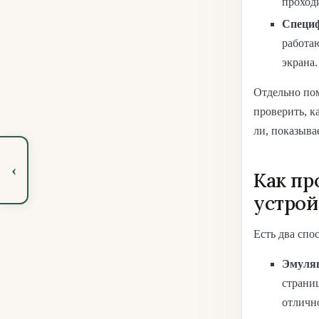
проходи
Специф
работаю
экрана.
Отдельно пом
проверить, ка
ли, показывае
‹
Как пр
устрой
Есть два спо
Эмуляц
страниц
отличн