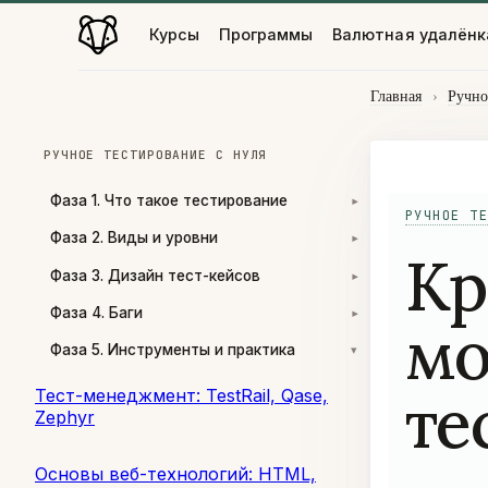
Курсы
Программы
Валютная удалёнк
Главная
›
Ручно
РУЧНОЕ ТЕСТИРОВАНИЕ С НУЛЯ
Фаза 1. Что такое тестирование
▾
РУЧНОЕ ТЕ
Фаза 2. Виды и уровни
▾
Кр
Фаза 3. Дизайн тест-кейсов
▾
Фаза 4. Баги
▾
мо
Фаза 5. Инструменты и практика
▾
те
Тест-менеджмент: TestRail, Qase,
Zephyr
Основы веб-технологий: HTML,