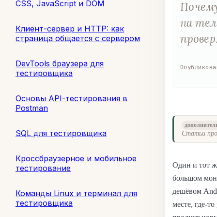
CSS, JavaScript и DOM
Почему
на тел
Клиент-сервер и HTTP: как
провер
страница общается с сервером
DevTools браузера для
Опубликова
тестировщика
Основы API-тестирования в
Postman
дополнител
SQL для тестировщика
Статьи про
Кроссбраузерное и мобильное
Один и тот ж
тестирование
большом монит
дешёвом Andr
Команды Linux и терминал для
тестировщика
месте, где-то