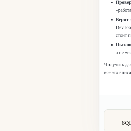
Провер
«работа
Верят 
DevToo
стоит 
Пытают
а не «в
Что учить да
всё это впис
SQL