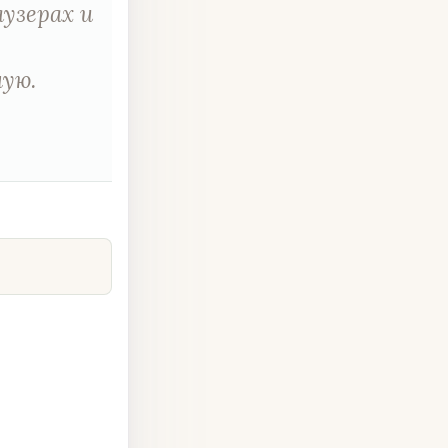
узерах и
ую.