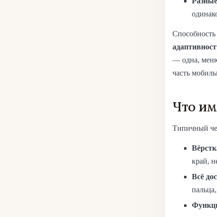
Разные
одинак
Способность 
адаптивнос
— одна, меню
часть мобиль
Что им
Типичный чек
Вёрстк
край, н
Всё до
пальца,
Функци