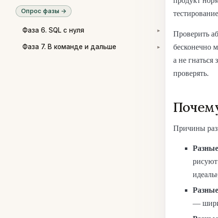
продукт нор
Опрос фазы →
тестирование
Фаза 6. SQL с нуля
▾
Проверить аб
бесконечно м
Фаза 7. В команде и дальше
▾
а не гнаться 
проверять.
Почему
Причины раз
Разные
рисуют
идеальн
Разные
— ширин