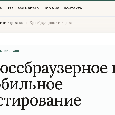
а
Use Case Pattern
Обо мне
Контакты
е тестирование
›
Кроссбраузерное тестирование
СТИРОВАНИЕ
оссбраузерное 
бильное
стирование