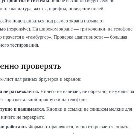
 устройства и системы.
iPhone и Android ведут себя не
ово: клавиатура, жесты, шрифты, поведение полей.
сайта подстраиваться под размер экрана называют
тью
(responsive). На широком экране — три колонки, на телефоне
 прячется в «гамбургер». Проверка адаптивности — большая
ного тестирования.
енно проверять
-лист для разных браузеров и экранов:
а не разъезжается.
Ничего не налезает, не обрезано, не уходит за
ет горизонтальной прокрутки на телефоне.
ступно и нажимается.
Кнопки и ссылки не слишком мелкие для
 ничего не перекрыто.
и работают.
Формы отправляются, меню открывается, оплата