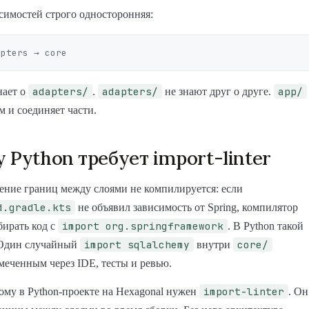
симостей строго односторонняя:
adapters/
adapters/
app/
нает о
.
не знают друг о друге.
м и соединяет части.
 Python требует import-linter
ение границ между слоями не компилируется: если
d.gradle.kts
не объявил зависимость от Spring, компилятор
import org.springframework
бирать код с
. В Python такой
import sqlalchemy
core/
 Один случайный
внутри
меченным через IDE, тесты и ревью.
import-linter
му в Python-проекте на Hexagonal нужен
. Он