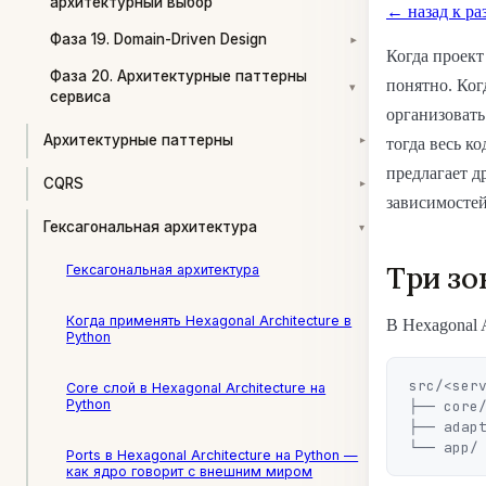
архитектурный выбор
← назад к ра
Фаза 19. Domain-Driven Design
▾
Когда проект
Фаза 20. Архитектурные паттерны
понятно. Ког
▾
сервиса
организовать
Архитектурные паттерны
тогда весь к
▾
предлагает д
CQRS
▾
зависимостей
Гексагональная архитектура
▾
Три зон
Гексагональная архитектура
Когда применять Hexagonal Architecture в
В Hexagonal 
Python
src/<serv
Core слой в Hexagonal Architecture на
Python
├── core/
├── adapt
Ports в Hexagonal Architecture на Python —
как ядро говорит с внешним миром