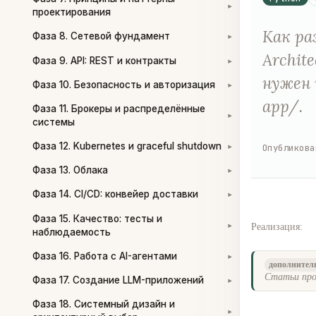
▾
проектирования
Как ра
Фаза 8. Сетевой фундамент
▾
Archite
Фаза 9. API: REST и контракты
▾
нужен 
Фаза 10. Безопасность и авторизация
▾
app/.
Фаза 11. Брокеры и распределённые
▾
системы
Фаза 12. Kubernetes и graceful shutdown
Опубликова
▾
Фаза 13. Облака
▾
Фаза 14. CI/CD: конвейер доставки
▾
Фаза 15. Качество: тесты и
Реализация:
▾
наблюдаемость
Фаза 16. Работа с AI-агентами
▾
дополнител
Статьи про
Фаза 17. Создание LLM-приложений
▾
Фаза 18. Системный дизайн и
▾