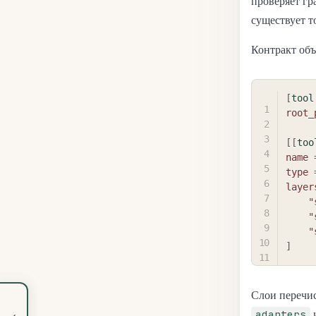
проверяет гр
существует т
Контракт объ
[
tool
root_
[
[
too
name
type
layer
"
"
"
]
Слои перечи
‹
adapters