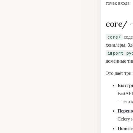
точек входа.
core/ 
core/
соде
хендлеры. Зд
import py
доменные ти
Это даёт три
Быстры
FastAPI
— его 
Перено
Celery
Понятн