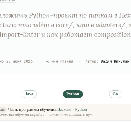
зложить Python-проект по папкам в Hex
cture: что идёт в core/, что в adapters/,
import-linter и как работает composition 
но
28 июня 2026
·
~
6
мин чтения
·
Автор
:
Вадим Викулин
Java
Python
Go
Часть программы обучения:
Backend · Python
ьно
граммы идут по порядку — можно осваивать с нуля.