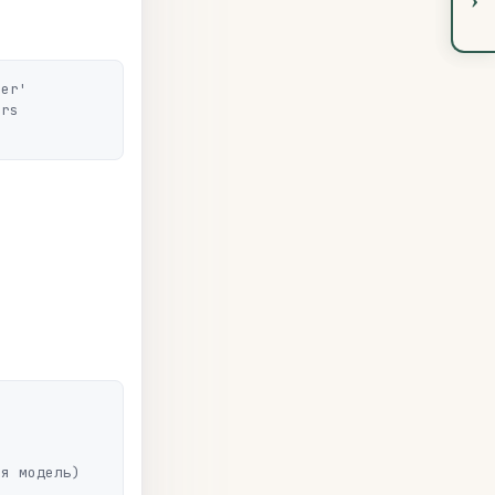
er'

rs 
я модель)
