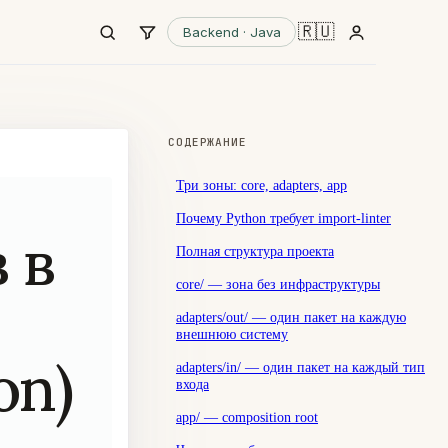
🇷🇺
Backend · Java
СОДЕРЖАНИЕ
Три зоны: core, adapters, app
Почему Python требует import-linter
 в
Полная структура проекта
core/ — зона без инфраструктуры
adapters/out/ — один пакет на каждую
внешнюю систему
on)
adapters/in/ — один пакет на каждый тип
входа
app/ — composition root