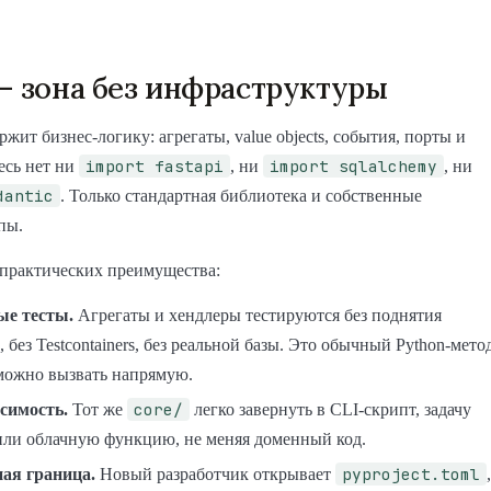
— зона без инфраструктуры
ржит бизнес-логику: агрегаты, value objects, события, порты и
import fastapi
import sqlalchemy
есь нет ни
, ни
, ни
dantic
. Только стандартная библиотека и собственные
пы.
 практических преимущества:
е тесты.
Агрегаты и хендлеры тестируются без поднятия
, без Testcontainers, без реальной базы. Это обычный Python-мето
можно вызвать напрямую.
core/
симость.
Тот же
легко завернуть в CLI-скрипт, задачу
 или облачную функцию, не меняя доменный код.
pyproject.toml
ая граница.
Новый разработчик открывает
,