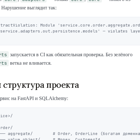
. Нарушение выглядит так:
tractViolation: Module 'service.core.order.aggregate.ord
service.adapters.out.persistence.models' — violates laye
rts
запускается в CI как обязательная проверка. Без зелёного
rts
ветка не вливается.
 структура проекта
рвис на FastAPI и SQLAlchemy:
ice>/



rder/

├── aggregate/        # Order, OrderLine (богатая доменна
── value_object/     # Money, CustomerId
