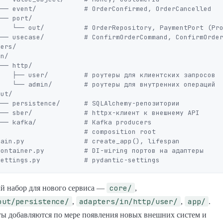
── event/            # OrderConfirmed, OrderCancelled

── port/

   └── out/          # OrderRepository, PaymentPort (Pro
└── usecase/          # ConfirmOrderCommand, ConfirmOrder
ers/

n/

── http/

   ├── user/         # роутеры для клиентских запросов

   └── admin/        # роутеры для внутренних операций

ut/

── persistence/      # SQLAlchemy-репозитории

── sber/             # httpx-клиент к внешнему API

── kafka/            # Kafka producers

                     # composition root

core/
 набор для нового сервиса —
,
out/persistence/
adapters/in/http/user/
app/
,
,
.
ты добавляются по мере появления новых внешних систем и