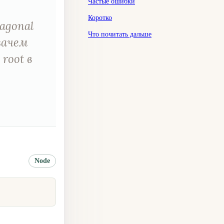
Частые ошибки
Коротко
agonal
Что почитать дальше
 зачем
root в
Node