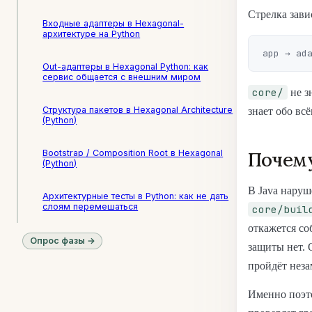
Стрелка зави
Входные адаптеры в Hexagonal-
архитектуре на Python
Out-адаптеры в Hexagonal Python: как
сервис общается с внешним миром
core/
не з
Структура пакетов в Hexagonal Architecture
знает обо всё
(Python)
Bootstrap / Composition Root в Hexagonal
Почему
(Python)
В Java наруш
Архитектурные тесты в Python: как не дать
слоям перемешаться
core/buil
откажется со
Опрос фазы →
защиты нет.
пройдёт неза
Именно поэто