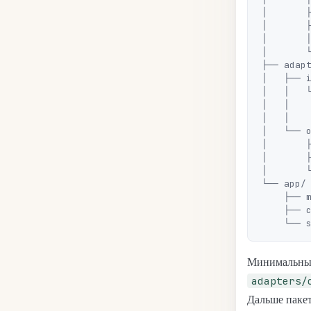
│       ├
│       ├
│       │
│       
├── adapt
│   ├── i
│   │   └
│   │    
│   │    
│   └── o
│       ├
│       ├
│       └
└── app/ 
    ├── main.py               # create_app(), lifespan

    ├── container.py          # DI-wiring портов на адаптеры

Минимальный
adapters/
Дальше паке