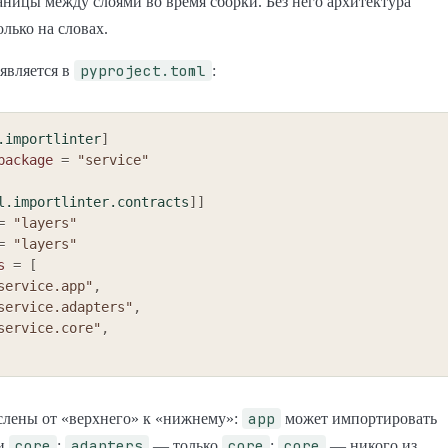
аницы между слоями во время сборки. Без него архитектура
олько на словах.
pyproject.toml
является в
:
.importlinter
]
package
=
"service"
l.importlinter.contracts
]
]
=
"layers"
=
"layers"
s
=
[
service.app"
,
service.adapters"
,
service.core"
,
app
слены от «верхнего» к «нижнему»:
может импортировать
core
adapters
core
core
и
;
— только
;
— никого из