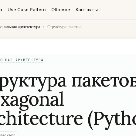
а
Use Case Pattern
Обо мне
Контакты
гональная архитектура
›
Структура пакетов
ЛЬНАЯ АРХИТЕКТУРА
руктура пакетов
xagonal
chitecture (Pyth
Backend