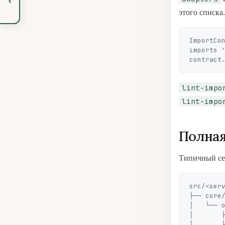
этого списка
ImportCon
imports '
lint-impo
lint-impo
Полная
Типичный се
src/<serv
├── core/
│   └── o
│       
│       ├