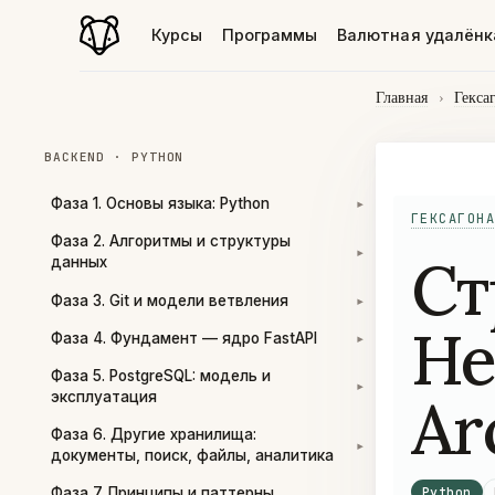
Курсы
Программы
Валютная удалёнк
Главная
›
Гекса
BACKEND · PYTHON
Фаза 1. Основы языка: Python
▾
ГЕКСАГОНА
Фаза 2. Алгоритмы и структуры
Ст
▾
данных
Фаза 3. Git и модели ветвления
▾
He
Фаза 4. Фундамент — ядро FastAPI
▾
Фаза 5. PostgreSQL: модель и
▾
Ar
эксплуатация
Фаза 6. Другие хранилища:
▾
документы, поиск, файлы, аналитика
Python
Фаза 7. Принципы и паттерны