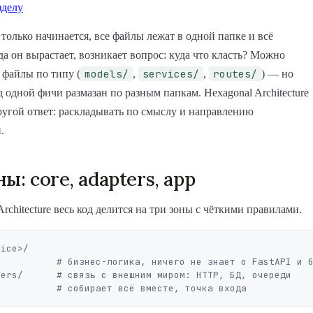
зделу
 только начинается, все файлы лежат в одной папке и всё
да он вырастает, возникает вопрос: куда что класть? Можно
models/
services/
routes/
 файлы по типу (
,
,
) — но
од одной фичи размазан по разным папкам. Hexagonal Architecture
ругой ответ: раскладывать по смыслу и направлению
.
ы: core, adapters, app
Architecture весь код делится на три зоны с чёткими правилами.
ice>/

          # бизнес-логика, ничего не знает о FastAPI и б
ers/      # связь с внешним миром: HTTP, БД, очереди
