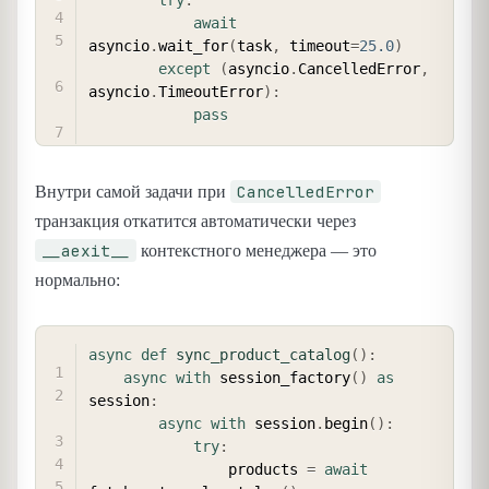
try
:
await
asyncio
.
wait_for
(
task
,
 timeout
=
25.0
)
except
(
asyncio
.
CancelledError
,
asyncio
.
TimeoutError
)
:
pass
CancelledError
Внутри самой задачи при
транзакция откатится автоматически через
__aexit__
контекстного менеджера — это
нормально:
COPY
async
def
sync_product_catalog
(
)
:
async
with
 session_factory
(
)
as
session
:
async
with
 session
.
begin
(
)
:
try
:
                products 
=
await