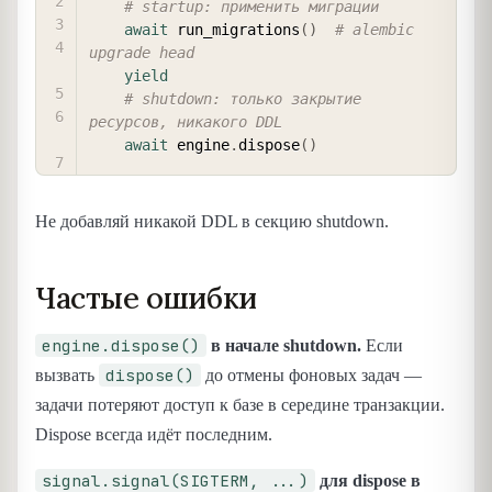
# startup: применить миграции
await
 run_migrations
(
)
# alembic 
upgrade head
yield
# shutdown: только закрытие 
ресурсов, никакого DDL
await
 engine
.
dispose
(
)
Не добавляй никакой DDL в секцию shutdown.
Частые ошибки
engine.dispose()
в начале shutdown.
Если
dispose()
вызвать
до отмены фоновых задач —
задачи потеряют доступ к базе в середине транзакции.
Dispose всегда идёт последним.
signal.signal(SIGTERM, ...)
для dispose в