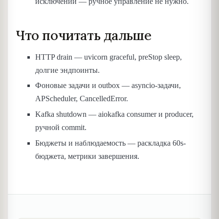
исключении — ручное управление не нужно.
Что почитать дальше
HTTP drain — uvicorn graceful, preStop sleep,
долгие эндпоинты.
Фоновые задачи и outbox — asyncio-задачи,
APScheduler, CancelledError.
Kafka shutdown — aiokafka consumer и producer,
ручной commit.
Бюджеты и наблюдаемость — раскладка 60s-
бюджета, метрики завершения.