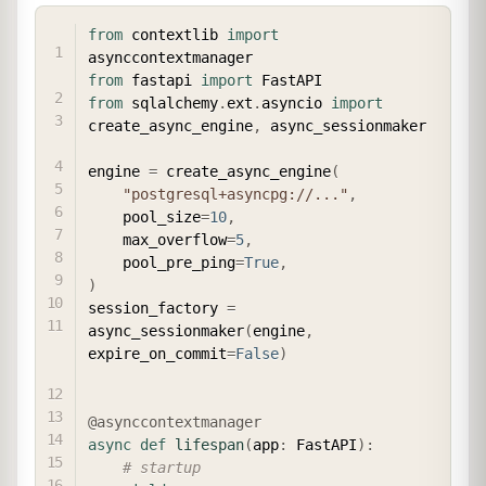
COPY
from
 contextlib 
import
from
 fastapi 
import
from
 sqlalchemy
.
ext
.
asyncio 
import
create_async_engine
,
 async_sessionmaker

engine 
=
 create_async_engine
(
"postgresql+asyncpg://..."
,
    pool_size
=
10
,
    max_overflow
=
5
,
    pool_pre_ping
=
True
,
)
session_factory 
=
async_sessionmaker
(
engine
,
expire_on_commit
=
False
)
@asynccontextmanager
async
def
lifespan
(
app
:
 FastAPI
)
:
# startup