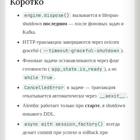
Коротко
engine.dispose()
вызывается в lifespan-
shutdown
последним
— после фоновых задач и
Kafka.
HTTP-транзакции завершаются через uvicorn
--timeout-graceful-shutdown
graceful (
).
Фоновые задачи останавливаются через флаг
app_state.is_ready
готовности (
), а не
while True
.
CancelledError
в задаче — транзакция
__aexit__
откатывается автоматически через
.
Alembic работает только при
старте
, в shutdown
никакого DDL.
async with session_factory()
всегда
делает commit при успехе и rollback при