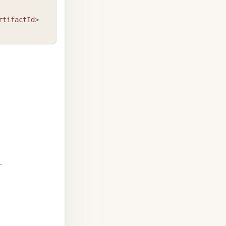
rtifactId
>
—