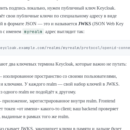
ить подпись локально, нужен публичный ключ Keycloak.
аёт свои публичные ключи по специальному адресу в виде
ей в формате JSON — это и называется
JWKS
(JSON Web Key
myrealm
lm с именем
адрес выглядит так:
ают два ключевых термина Keycloak, которые важно не путать:
 изолированное пространство со своими пользователями,
 и ключами. У каждого realm — свой набор ключей в JWKS.
з одного realm не подойдёт к другому.
приложение, зарегистрированное внутри realm. Frontend
т токен «от имени» какого-то client; ваш backend проверяет
 выданные в рамках того же realm.
раз скачает JWKS, закеширует ключи в памяти и дальше будет