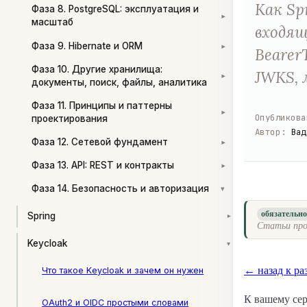
Как Sp
Фаза 8. PostgreSQL: эксплуатация и
▾
масштаб
входящи
Фаза 9. Hibernate и ORM
▾
Bearer
Фаза 10. Другие хранилища:
JWKS, 
▾
документы, поиск, файлы, аналитика
Фаза 11. Принципы и паттерны
▾
Опубликова
проектирования
Автор
:
Вад
Фаза 12. Сетевой фундамент
▾
Фаза 13. API: REST и контракты
▾
Фаза 14. Безопасность и авторизация
▾
обязательн
Spring
▾
Статьи про
Keycloak
▾
← назад к ра
Что такое Keycloak и зачем он нужен
К вашему сер
OAuth2 и OIDC простыми словами