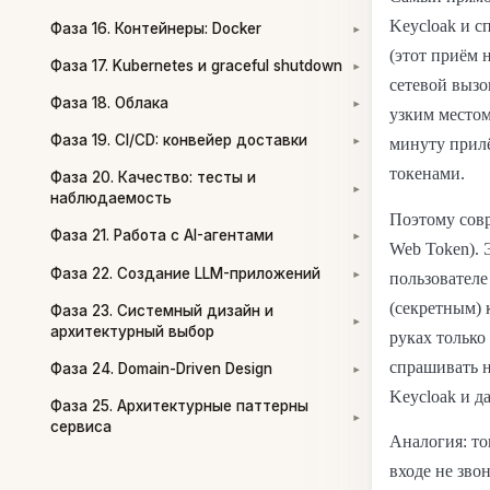
Keycloak и с
Фаза 16. Контейнеры: Docker
▾
(этот приём 
Фаза 17. Kubernetes и graceful shutdown
▾
сетевой вызо
Фаза 18. Облака
▾
узким местом
Фаза 19. CI/CD: конвейер доставки
минуту прилё
▾
токенами.
Фаза 20. Качество: тесты и
▾
наблюдаемость
Поэтому совр
Фаза 21. Работа с AI-агентами
▾
Web Token). 
Фаза 22. Создание LLM-приложений
пользователе
▾
(секретным)
Фаза 23. Системный дизайн и
▾
архитектурный выбор
руках тольк
спрашивать н
Фаза 24. Domain-Driven Design
▾
Keycloak и д
Фаза 25. Архитектурные паттерны
▾
сервиса
Аналогия: т
входе не зво