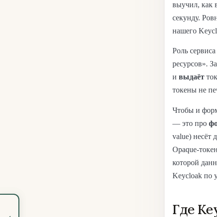
выучил, как 
секунду. Ров
нашего Keycl
Роль сервиса
ресурсов». З
и
выдаёт
ток
токены не пе
Чтобы и форм
— это про
ф
value) несёт
Opaque-токен
которой данн
Keycloak по 
Где Ke
‹