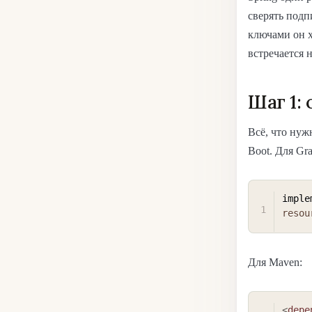
сверять подп
ключами он х
встречается 
Шаг 1:
Всё, что нужн
Boot. Для Gra
imple
resou
Для Maven:
<
depe