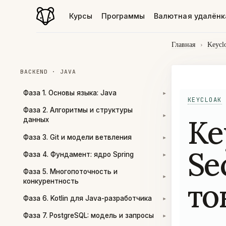
Курсы
Программы
Валютная удалёнк
Главная
›
Keycl
BACKEND · JAVA
Фаза 1. Основы языка: Java
▾
KEYCLOAK
Фаза 2. Алгоритмы и структуры
Ke
▾
данных
Фаза 3. Git и модели ветвления
▾
Se
Фаза 4. Фундамент: ядро Spring
▾
Фаза 5. Многопоточность и
▾
то
конкурентность
Фаза 6. Kotlin для Java-разработчика
▾
Фаза 7. PostgreSQL: модель и запросы
▾