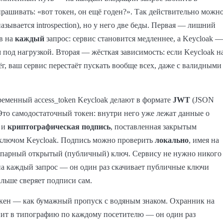
прашивать: «вот токен, он ещё годен?». Так действительно можн
называется introspection), но у него две беды. Первая — лишний
в на
каждый
запрос: сервис становится медленнее, а Keycloak —
 под нагрузкой. Вторая — жёсткая зависимость: если Keycloak н
г, ваш сервис перестаёт пускать вообще всех, даже с валидными
еменный access_token Keycloak делают в формате
JWT
(JSON
Это самодостаточный токен: внутри него уже лежат данные о
 и
криптографическая подпись
, поставленная закрытым
 ключом Keycloak. Подпись можно проверить
локально
, имея на
о парный открытый (публичный) ключ. Сервису не нужно никого
а каждый запрос — он один раз скачивает публичные ключи
альше сверяет подписи сам.
окен — как бумажный пропуск с водяным знаком. Охранник на
нит в типографию по каждому посетителю — он один раз