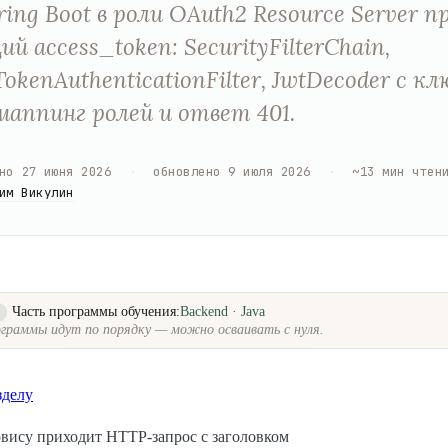
ring Boot в роли OAuth2 Resource Server 
й access_token: SecurityFilterChain,
TokenAuthenticationFilter, JwtDecoder с к
маппинг ролей и ответ 401.
но
27 июня 2026
·
обновлено
9 июля 2026
·
~
13
мин чтен
им Викулин
Часть программы обучения:
Backend · Java
о
граммы идут по порядку — можно осваивать с нуля.
зделу
вису приходит HTTP-запрос с заголовком