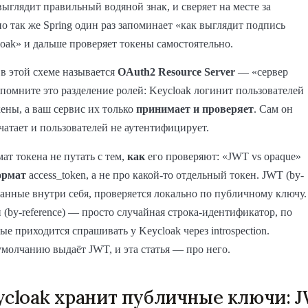
выглядит правильный водяной знак, и сверяет на месте за
но так же Spring один раз запоминает «как выглядит подпись
oak» и дальше проверяет токены самостоятельно.
 в этой схеме называется
OAuth2 Resource Server
— «сервер
апомните это разделение ролей: Keycloak логинит пользователей
ены, а ваш сервис их только
принимает и проверяет
. Сам он
чатает и пользователей не аутентифицирует.
ат токена не путать с тем,
как
его проверяют: «JWT vs opaque»
ормат
access_token, а не про какой-то отдельный токен. JWT (by-
 данные внутри себя, проверяется локально по публичному ключу.
 (by-reference) — просто случайная строка-идентификатор, по
ые приходится спрашивать у Keycloak через introspection.
умолчанию выдаёт JWT, и эта статья — про него.
ycloak хранит публичные ключи: 