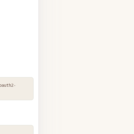
COPY
oauth2-
COPY