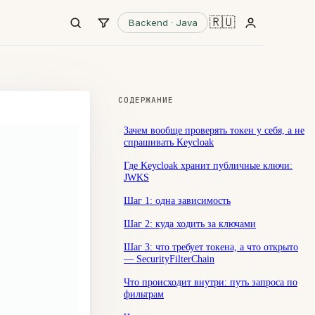
🇷🇺
Backend · Java
СОДЕРЖАНИЕ
Зачем вообще проверять токен у себя, а не
спрашивать Keycloak
Где Keycloak хранит публичные ключи:
JWKS
Шаг 1: одна зависимость
Шаг 2: куда ходить за ключами
Шаг 3: что требует токена, а что открыто
— SecurityFilterChain
Что происходит внутри: путь запроса по
фильтрам