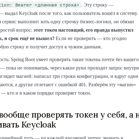
tion: Bearer <длинная строка>
. Эту строку —
 — выдал Keycloak после того, как пользователь вошёл в систему.
 сервис выполнит хоть одну строчку бизнес-логики, он обязан
простой вопрос:
этот токен настоящий, его правда выпустил
k, и срок ещё не вышел?
Если не проверить — кто угодно
бую строку и получит доступ к чужим данным.
сть: Spring Boot умеет проверять такие токены почти без вашего
 — пока не понимаешь, через какие руки проходит запрос внутри
выглядит магией: написал три строки конфигурации, и вдруг одни
аются, а другие отлетают с ошибкой 401. Разберём эту «магию»
 — кто и в каком порядке проверяет токен.
вообще проверять токен у себя, а 
вать Keycloak
линейный путь — на каждый входящий запрос звонить в