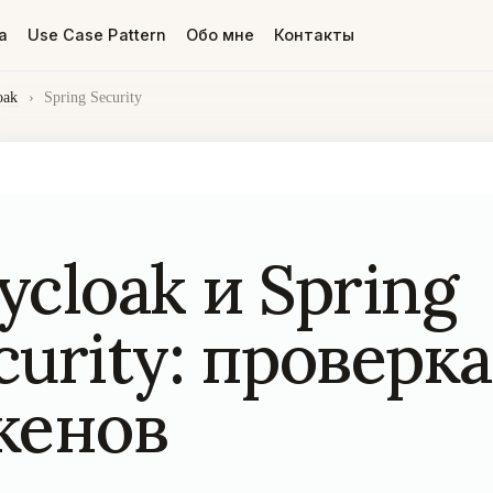
а
Use Case Pattern
Обо мне
Контакты
oak
›
Spring Security
ycloak и Spring
curity: проверка
кенов