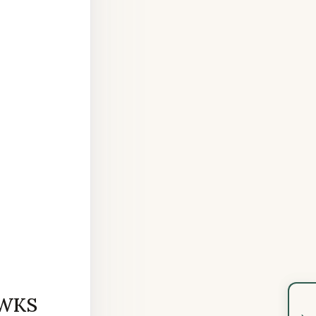
JWKS
›