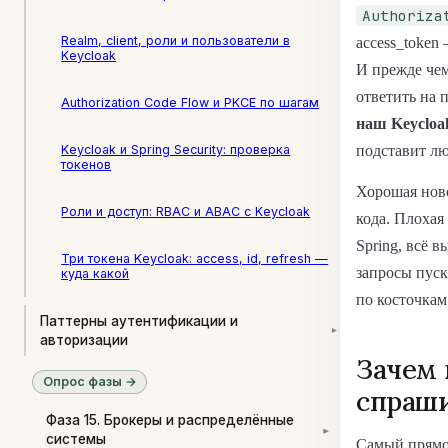
Authoriza
Realm, client, роли и пользователи в
access_token
Keycloak
И прежде чем
ответить на 
Authorization Code Flow и PKCE по шагам
наш Keycloa
подставит лю
Keycloak и Spring Security: проверка
токенов
Хорошая ново
Роли и доступ: RBAC и ABAC с Keycloak
кода. Плохая
Spring, всё 
Три токена Keycloak: access, id, refresh —
запросы пуск
куда какой
по косточкам
Паттерны аутентификации и
▾
авторизации
Зачем 
Опрос фазы →
спраши
Фаза 15. Брокеры и распределённые
▾
системы
Самый прямо