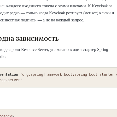
ись каждого входящего токена с этими ключами. К Keycloak за
одит редко — только когда Keycloak ротирует (меняет) ключи и
неизвестная подпись, — а не на каждый запрос.
 одна зависимость
о для роли Resource Server, упаковано в один стартер Spring
dle:
mentation 
'org.springframework.boot:spring-boot-starter-
rce-server'
ndency
>