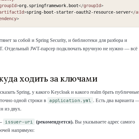
groupId
>
org.springframework.boot
</
groupId
>
artifactId
>
spring-boot-starter-oauth2-resource-server
</
a
endency
>
тянет за собой и Spring Security, и библиотеки для разбора и
T. Отдельный JWT-парсер подключать вручную не нужно — всё
 куда ходить за ключами
сказать Spring, у какого Keycloak и какого realm брать публичные
application.yml
точно одной строки в
. Есть два варианта 
н из двух.
issuer-uri
 —
(рекомендуется).
Вы указываете адрес самого
ключей напрямую: