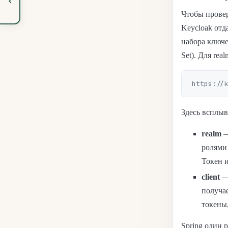
Чтобы провер
Keycloak отд
набора ключ
Set). Для rea
Здесь всплыв
realm
—
ролями
Токен и
client
— 
получае
токены,
Spring один 