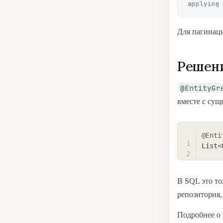
Для пагинаци
Решени
@EntityGr
вместе с сущ
@Enti
List
<
В SQL это т
репозитория,
Подробнее о 