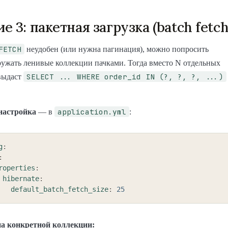
 3: пакетная загрузка (batch fetch
FETCH
неудобен (или нужна пагинация), можно попросить
гружать ленивые коллекции пачками. Тогда вместо N отдельных
SELECT ... WHERE order_id IN (?, ?, ?, ...)
выдаст
application.yml
настройка
— в
:
g
:
:
roperties
:
hibernate
:
default_batch_fetch_size
:
25
а конкретной коллекции: