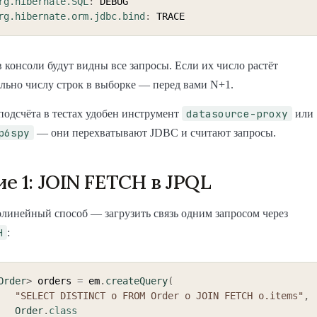
rg.hibernate.SQL
:
 DEBUG

rg.hibernate.orm.jdbc.bind
:
в консоли будут видны все запросы. Если их число растёт
льно числу строк в выборке — перед вами N+1.
datasource-proxy
подсчёта в тестах удобен инструмент
или
p6spy
— они перехватывают JDBC и считают запросы.
е 1: JOIN FETCH в JPQL
линейный способ — загрузить связь одним запросом через
H
:
Order
>
 orders 
=
 em
.
createQuery
(
"SELECT DISTINCT o FROM Order o JOIN FETCH o.items"
,
Order
.
class