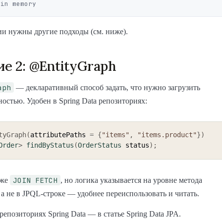
и нужны другие подходы (см. ниже).
е 2: @EntityGraph
aph
— декларативный способ задать, что нужно загрузить
ностью. Удобен в Spring Data репозиториях:
tyGraph
(
attributePaths 
=
{
"items"
,
"items.product"
}
)
Order
>
findByStatus
(
OrderStatus
 status
)
;
JOIN FETCH
оже
, но логика указывается на уровне метода
 а не в JPQL-строке — удобнее переиспользовать и читать.
репозиториях Spring Data — в статье Spring Data JPA.