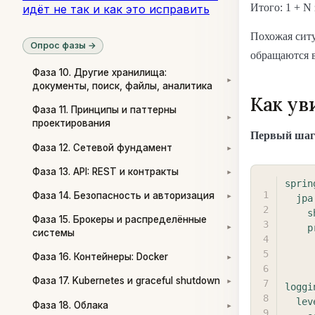
Итого: 1 + N
идёт не так и как это исправить
Похожая ситу
Опрос фазы →
обращаются 
Фаза 10. Другие хранилища:
▾
документы, поиск, файлы, аналитика
Как ув
Фаза 11. Принципы и паттерны
▾
проектирования
Первый шаг
Фаза 12. Сетевой фундамент
▾
Фаза 13. API: REST и контракты
▾
sprin
Фаза 14. Безопасность и авторизация
jpa
▾
s
Фаза 15. Брокеры и распределённые
p
▾
системы
Фаза 16. Контейнеры: Docker
▾
Фаза 17. Kubernetes и graceful shutdown
▾
loggi
lev
Фаза 18. Облака
▾