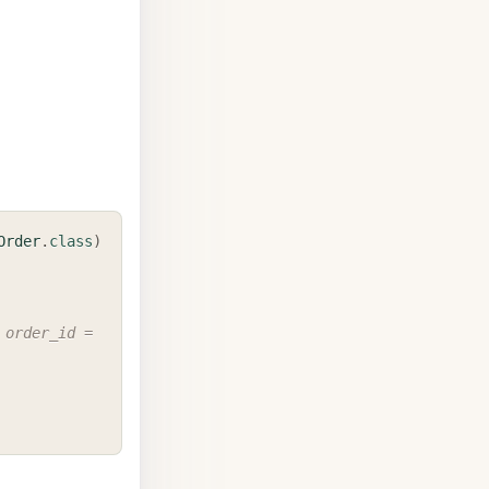
COPY
Order
.
class
)
order_id = 