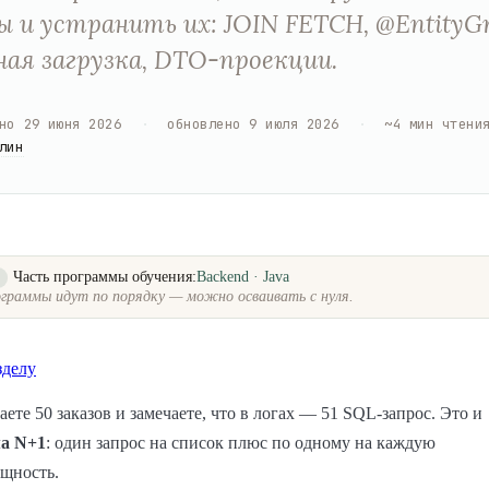
ы и устранить их: JOIN FETCH, @EntityG
ая загрузка, DTO-проекции.
но
29 июня 2026
·
обновлено
9 июля 2026
·
~
4
мин чтени
лин
Часть программы обучения:
Backend · Java
о
граммы идут по порядку — можно осваивать с нуля.
зделу
ете 50 заказов и замечаете, что в логах — 51 SQL-запрос. Это и
а N+1
: один запрос на список плюс по одному на каждую
ущность.