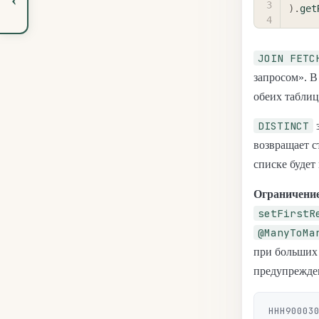
)
.
get
JOIN FETC
запросом». В
обеих таблиц
DISTINCT
з
возвращает 
списке будет
Ограничение
setFirstR
@ManyToMa
при больших 
предупрежде
HHH900030