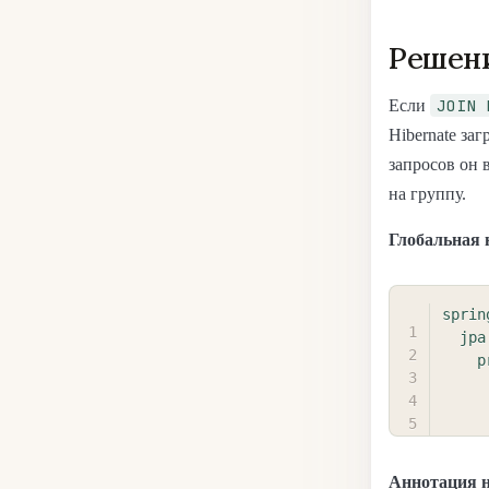
Решение
JOIN 
Если
Hibernate за
запросов он 
на группу.
Глобальная 
sprin
jpa
p
Аннотация н