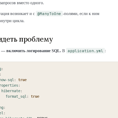
 запросов вместо одного.
@ManyToOne
ация возникает и с
-полями, если к ним
внутри цикла.
идеть проблему
application.yml
 — включить логирование SQL.
В
:
g
:
:
how-sql
:
true
roperties
:
hibernate
:
format_sql
:
true
ng
:
el
: