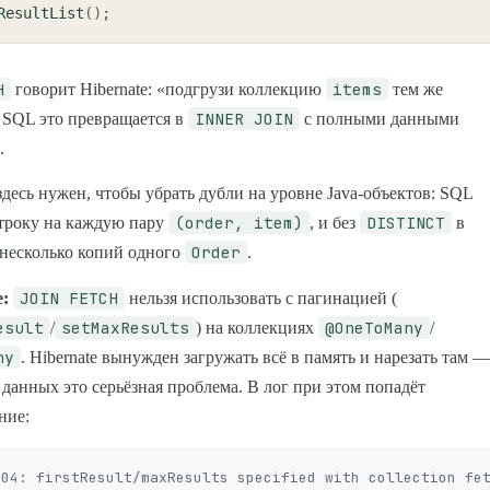
ResultList
(
)
;
H
items
говорит Hibernate: «подгрузи коллекцию
тем же
INNER JOIN
 SQL это превращается в
с полными данными
.
десь нужен, чтобы убрать дубли на уровне Java-объектов: SQL
(order, item)
DISTINCT
строку на каждую пару
, и без
в
Order
 несколько копий одного
.
JOIN FETCH
:
нельзя использовать с пагинацией (
esult
setMaxResults
@OneToMany
/
) на коллекциях
/
ny
. Hibernate вынужден загружать всё в память и нарезать там —
данных это серьёзная проблема. В лог при этом попадёт
ние:
04: firstResult/maxResults specified with collection fet