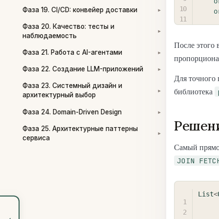
o
Фаза 19. CI/CD: конвейер доставки
o
▾
Фаза 20. Качество: тесты и
▾
наблюдаемость
После этого 
Фаза 21. Работа с AI-агентами
▾
пропорциона
Фаза 22. Создание LLM-приложений
▾
Для точного 
Фаза 23. Системный дизайн и
библиотека
▾
архитектурный выбор
Фаза 24. Domain-Driven Design
▾
Решени
Фаза 25. Архитектурные паттерны
▾
сервиса
Самый прямо
JOIN FETC
List
<
‹