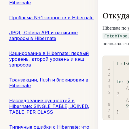
Hibernate
Откуда
Проблема N+1 запросов в Hibernate
Hibernate по
JPQL, Criteria API и нативные
FetchType
запросы в Hibernate
полю-коллекц
Кэширование в Hibernate: первый
уровень, второй уровень и кэш
List
<
запросов
Транзакции, flush и блокировки в
for
(
Hibernate
/
?
/
Наследование сущностей в
Hibernate: SINGLE_TABLE, JOINED,
S
TABLE_PER_CLASS
}
Типичные ошибки с Hibernate: что