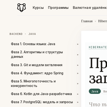
Курсы
Программы
Валютная удалёнк
Главная
›
Hibern
BACKEND · JAVA
Фаза 1. Основы языка: Java
▾
HIBERNATE
Фаза 2. Алгоритмы и структуры
Пр
▾
данных
Фаза 3. Git и модели ветвления
▾
за
Фаза 4. Фундамент: ядро Spring
▾
Фаза 5. Многопоточность и
▾
конкурентность
Java
Ba
Фаза 6. Kotlin для Java-разработчика
▾
Фаза 7. PostgreSQL: модель и запросы
Что та
▾