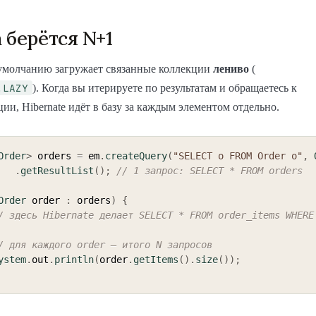
 берётся N+1
 умолчанию загружает связанные коллекции
лениво
(
.LAZY
). Когда вы итерируете по результатам и обращаетесь к
ии, Hibernate идёт в базу за каждым элементом отдельно.
Order
>
 orders 
=
 em
.
createQuery
(
"SELECT o FROM Order o"
,
.
getResultList
(
)
;
// 1 запрос: SELECT * FROM orders
Order
 order 
:
 orders
)
{
/ здесь Hibernate делает SELECT * FROM order_items WHERE 
/ для каждого order — итого N запросов
ystem
.
out
.
println
(
order
.
getItems
(
)
.
size
(
)
)
;