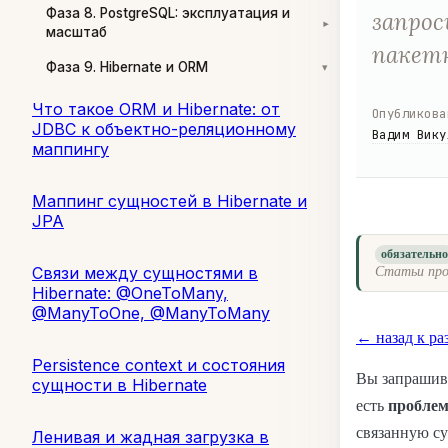
Фаза 8. PostgreSQL: эксплуатация и
запрос
▾
масштаб
пакетн
Фаза 9. Hibernate и ORM
▾
Что такое ORM и Hibernate: от
Опубликова
JDBC к объектно-реляционному
Вадим Вику
маппингу
Маппинг сущностей в Hibernate и
JPA
обязательн
Связи между сущностями в
Статьи про
Hibernate: @OneToMany,
@ManyToOne, @ManyToMany
← назад к ра
Persistence context и состояния
Вы запрашива
сущности в Hibernate
есть
проблем
связанную с
Ленивая и жадная загрузка в