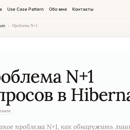
а
Use Case Pattern
Обо мне
Контакты
ate
›
Проблема N+1
облема N+1
просов в Hibern
ckend
кое проблема N+1, как обнаружить лиш