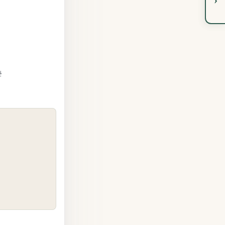
ё
COPY