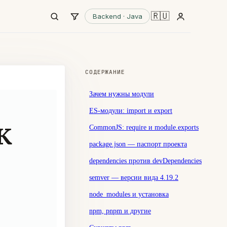
🇷🇺
Backend · Java
СОДЕРЖАНИЕ
Зачем нужны модули
ES-модули: import и export
к
CommonJS: require и module.exports
package.json — паспорт проекта
dependencies против devDependencies
semver — версии вида 4.19.2
node_modules и установка
npm, pnpm и другие