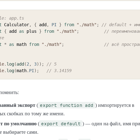
le: app.ts
t
 Calculator
,
{
 add
,
PI
}
from
"./math"
;
// default + им
t
{
 add 
as
 plus 
}
from
"./math"
;
// переименован
те
t
*
as
 math 
from
"./math"
;
// всё простра
le
.
log
(
add
(
2
,
3
)
)
;
// 5
le
.
log
(
math
.
PI
)
;
// 3.14159
помнить:
export function add
ванный экспорт
(
) импортируется в
ых скобках по тому же имени.
export default
т по умолчанию
(
) — один на файл, имя пр
е выбираете сами.