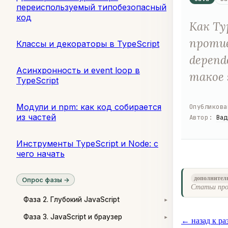
переиспользуемый типобезопасный
код
Как Ty
против
Классы и декораторы в TypeScript
depend
Асинхронность и event loop в
такое 
TypeScript
Модули и npm: как код собирается
Опубликова
из частей
Автор
:
Вад
Инструменты TypeScript и Node: с
чего начать
дополнител
Опрос фазы →
Статьи про
Фаза 2. Глубокий JavaScript
▾
Фаза 3. JavaScript и браузер
▾
← назад к ра