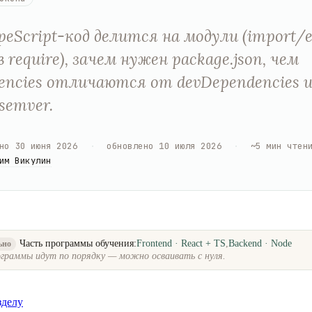
peScript-код делится на модули (import/e
 require), зачем нужен package.json, чем
encies отличаются от devDependencies 
semver.
но
30 июня 2026
·
обновлено
10 июля 2026
·
~
5
мин чтен
им Викулин
Часть программы обучения:
Frontend · React + TS
,
Backend · Node
ьно
граммы идут по порядку — можно осваивать с нуля.
зделу