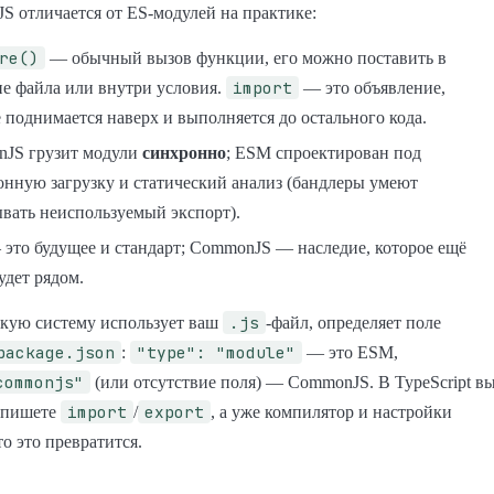
 отличается от ES-модулей на практике:
re()
— обычный вызов функции, его можно поставить в
import
не файла или внутри условия.
— это объявление,
 поднимается наверх и выполняется до остального кода.
JS грузит модули
синхронно
; ESM спроектирован под
онную загрузку и статический анализ (бандлеры умеют
вать неиспользуемый экспорт).
это будущее и стандарт; CommonJS — наследие, которое ещё
удет рядом.
.js
акую систему использует ваш
-файл, определяет поле
package.json
"type": "module"
:
— это ESM,
commonjs"
(или отсутствие поля) — CommonJS. В TypeScript в
import
export
а пишете
/
, а уже компилятор и настройки
то это превратится.