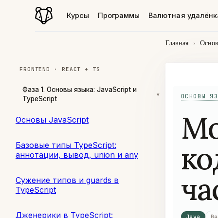
Курсы
Программы
Валютная удалёнк
Главная
›
Основ
FRONTEND · REACT + TS
Фаза 1. Основы языка: JavaScript и
▾
ОСНОВЫ ЯЗ
TypeScript
Мо
Основы JavaScript
ко
Базовые типы TypeScript:
аннотации, вывод, union и any
ча
Сужение типов и guards в
TypeScript
Дженерики в TypeScript:
Java
Ba