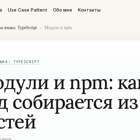
а
Use Case Pattern
Обо мне
Контакты
ы языка: TypeScript
›
Модули и npm
ЫКА: TYPESCRIPT
дули и npm: ка
д собирается из
стей
ckend