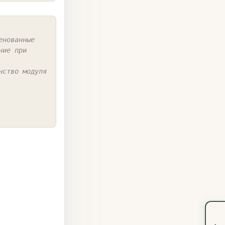
COPY
енованные
ие при 
нство модуля 
и
›