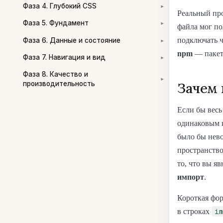
Фаза 4. Глубокий CSS
▾
Реальный про
Фаза 5. Фундамент
▾
файла мог по
подключать ч
Фаза 6. Данные и состояние
▾
npm
— пакетн
Фаза 7. Навигация и вид
▾
Фаза 8. Качество и
▾
производительность
Зачем
Если бы весь
одинаковым и
было бы нев
пространство
то, что вы я
импорт
.
Короткая фор
i
в строках