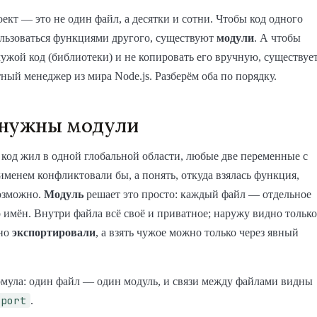
ект — это не один файл, а десятки и сотни. Чтобы код одного
льзоваться функциями другого, существуют
модули
. А чтобы
ужой код (библиотеки) и не копировать его вручную, существуе
ый менеджер из мира Node.js. Разберём оба по порядку.
 нужны модули
 код жил в одной глобальной области, любые две переменные с
менем конфликтовали бы, а понять, откуда взялась функция,
озможно.
Модуль
решает это просто: каждый файл — отдельное
 имён. Внутри файла всё своё и приватное; наружу видно только
вно
экспортировали
, а взять чужое можно только через явный
мула: один файл — один модуль, и связи между файлами видны
mport
.