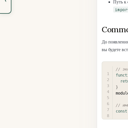
Путь к
impor
Common
До появлени
вы будете вс
// эк
funct
ret
}
modul
// им
const