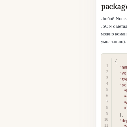
packag
Любой Node-
JSON с метад
можно кома
умолчанию).
{
"na
"ve
"ty
"sc
"
"
"
"
}
,
"de
"