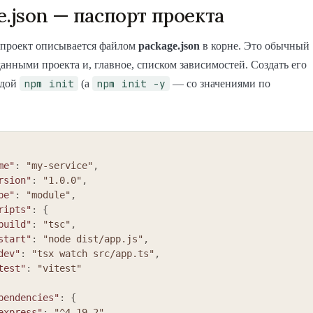
e.json — паспорт проекта
проект описывается файлом
package.json
в корне. Это обычный
анными проекта и, главное, списком зависимостей. Создать его
npm init
npm init -y
ндой
(а
— со значениями по
me"
:
"my-service"
,
rsion"
:
"1.0.0"
,
pe"
:
"module"
,
ripts"
:
{
build"
:
"tsc"
,
start"
:
"node dist/app.js"
,
dev"
:
"tsx watch src/app.ts"
,
test"
:
"vitest"
pendencies"
:
{
express"
:
"^4.19.2"
,