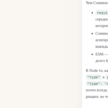
Чем CommonJS
requi
середи
которое
Common
асинхр
выкиды
ESM — 
долго б
В Node то, к
"type"
в
"type": "
почти всегд
решают, во ч