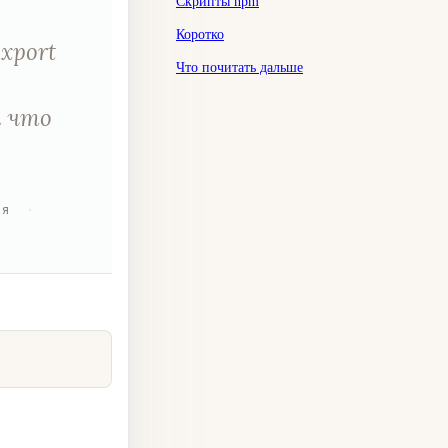
Скрипты npm
Коротко
xport
Что почитать дальше
и что
ия
·