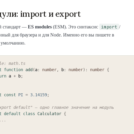
ули: import и export
import
й стандарт —
ES modules
(ESM). Это синтаксис
/
диный для браузера и для Node. Именно его вы пишете в
о умолчанию.
le: math.ts
t
function
add
(
a
:
number
,
 b
:
number
)
:
number
{
urn
 a 
+
 b
;
t
const
PI
=
3.14159
;
xport default" — одно главное значение на модуль
t
default
class
Calculator
{
...