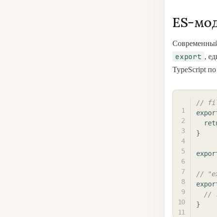
ES-мод
Современны
export
, е
TypeScript п
// fi
expor
ret
}
expor
// "e
expor
// 
}