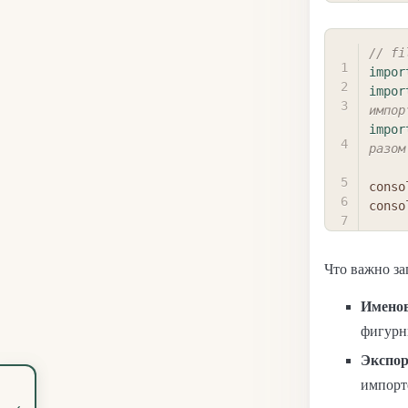
// fi
impor
impor
импор
impor
разом
conso
conso
Что важно за
Имено
фигурн
Экспор
импорт
‹