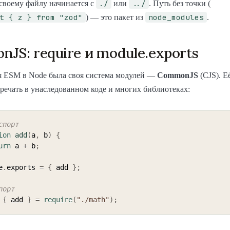
./
../
 своему файлу начинается с
или
. Путь без точки (
t { z } from "zod"
node_modules
) — это пакет из
.
JS: require и module.exports
я ESM в Node была своя система модулей —
CommonJS
(CJS). Е
тречать в унаследованном коде и многих библиотеках:
спорт
ion
add
(
a
,
 b
)
{
urn
 a 
+
 b
;
e
.
exports 
=
{
 add 
}
;
порт
{
 add 
}
=
require
(
"./math"
)
;