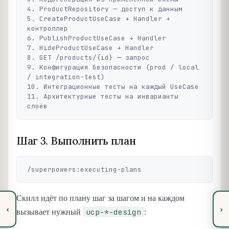
4. ProductRepository — доступ к данным

5. CreateProductUseCase + Handler + 
контроллер

6. PublishProductUseCase + Handler

7. HideProductUseCase + Handler

8. GET /products/{id} — запрос

9. Конфигурация безопасности (prod / local 
/ integration-test)

10. Интеграционные тесты на каждый UseCase

11. Архитектурные тесты на инварианты 
Шаг 3. Выполнить план
Скилл идёт по плану шаг за шагом и на каждом
‹
›
ucp-*-design
вызывает нужный
: