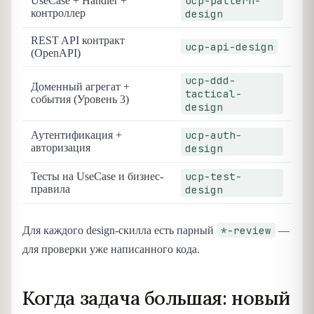
ucp-pattern-
UseCase + Handler +
контроллер
design
REST API контракт
ucp-api-design
(OpenAPI)
ucp-ddd-
Доменный агрегат +
tactical-
события (Уровень 3)
design
ucp-auth-
Аутентификация +
авторизация
design
ucp-test-
Тесты на UseCase и бизнес-
правила
design
*-review
Для каждого design-скилла есть парный
—
для проверки уже написанного кода.
Когда задача большая: новый