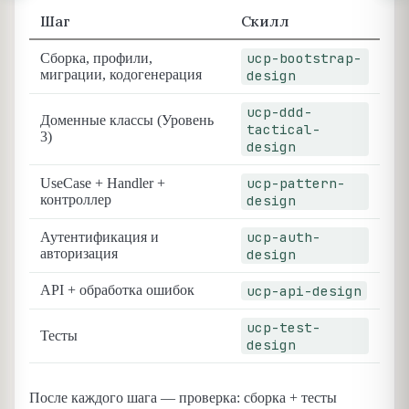
Шаг
Скилл
ucp-bootstrap-
Сборка, профили,
миграции, кодогенерация
design
ucp-ddd-
Доменные классы (Уровень
tactical-
3)
design
ucp-pattern-
UseCase + Handler +
контроллер
design
ucp-auth-
Аутентификация и
авторизация
design
API + обработка ошибок
ucp-api-design
ucp-test-
Тесты
design
После каждого шага — проверка: сборка + тесты