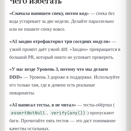
Чего избегать
«Сначала напишем спеку, потом код»
— спека без
кода устаревает за две недели. Делайте параллельно
или не пишите спеку вовсе.
«AI заодно отрефакторил три соседних модуля»
—
узкий промпт даёт узкий diff. «Заодно» превращается в
большой PR, который никто не успевает проверить.
«У нас везде Уровень 3, потому что мы делаем
DDD»
— Уровень 3 дороже в поддержке. Используйте
его только там, где в домене есть реальные
инварианты.
«AI написал тесты, я не читал»
— тесты-обёртки (
assertNotNull
verify(any())
,
) пропускают
баги. Прочитайте пять тестов — это даст понимание
качества остальных.