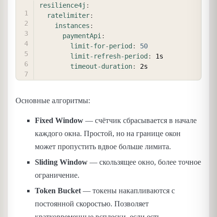
COPY
resilience4j
:
ratelimiter
:
instances
:
paymentApi
:
limit-for-period
:
50
limit-refresh-period
:
 1s

timeout-duration
:
Основные алгоритмы:
Fixed Window
— счётчик сбрасывается в начале
каждого окна. Простой, но на границе окон
может пропустить вдвое больше лимита.
Sliding Window
— скользящее окно, более точное
ограничение.
Token Bucket
— токены накапливаются с
постоянной скоростью. Позволяет
кратковременные всплески, если есть