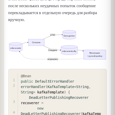
после нескольких неудачных попыток сообщение
перекладывается в отдельную очередь для разбора
вручную.
COPY
@Bean
public
DefaultErrorHandler
errorHandler
(
KafkaTemplate
<
String
,
String
>
 kafkaTemplate
)
{
DeadLetterPublishingRecoverer
recoverer 
=
new
DeadLetterPublishingRecoverer
(
kafkaTemp