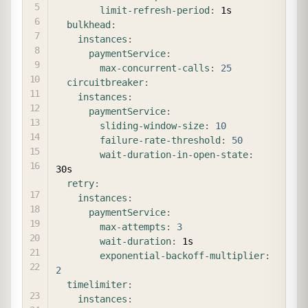
limit-refresh-period
:
 1s

bulkhead
:
instances
:
paymentService
:
max-concurrent-calls
:
25
circuitbreaker
:
instances
:
paymentService
:
sliding-window-size
:
10
failure-rate-threshold
:
50
wait-duration-in-open-state
:
30s

retry
:
instances
:
paymentService
:
max-attempts
:
3
wait-duration
:
 1s

exponential-backoff-multiplier
:
2
timelimiter
:
instances
: