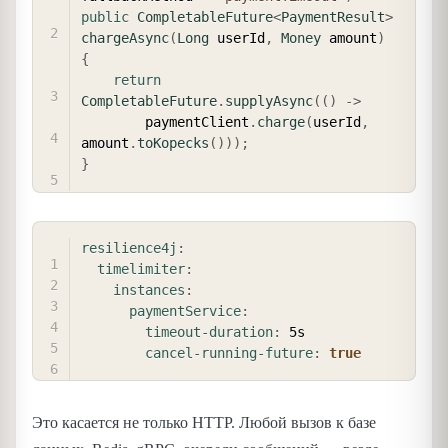
public
CompletableFuture
<
PaymentResult
>
chargeAsync
(
Long
 userId
,
Money
 amount
)
{
return
CompletableFuture
.
supplyAsync
(
(
)
->
        paymentClient
.
charge
(
userId
,
amount
.
toKopecks
(
)
)
)
;
}
COPY
resilience4j
:
timelimiter
:
instances
:
paymentService
:
timeout-duration
:
 5s

cancel-running-future
:
true
Это касается не только HTTP. Любой вызов к базе