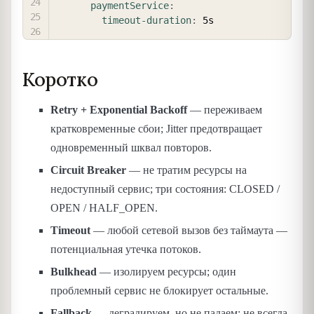
paymentService
:
timeout-duration
:
Коротко
Retry + Exponential Backoff
— переживаем
кратковременные сбои; Jitter предотвращает
одновременный шквал повторов.
Circuit Breaker
— не тратим ресурсы на
недоступный сервис; три состояния: CLOSED /
OPEN / HALF_OPEN.
Timeout
— любой сетевой вызов без таймаута —
потенциальная утечка потоков.
Bulkhead
— изолируем ресурсы; один
проблемный сервис не блокирует остальные.
Fallback
— деградируем, но не падаем; не всегда