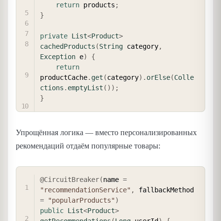
return
 products
;
}
private
List
<
Product
>
cachedProducts
(
String
 category
,
Exception
 e
)
{
return
productCache
.
get
(
category
)
.
orElse
(
Colle
ctions
.
emptyList
(
)
)
;
}
Упрощённая логика — вместо персонализированных
рекомендаций отдаём популярные товары:
COPY
@CircuitBreaker
(
name 
=
"recommendationService"
,
 fallbackMethod 
=
"popularProducts"
)
public
List
<
Product
>