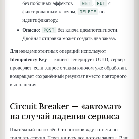
GET
PUT
без побочных эффектов —
,
с
DELETE
фиксированным ключом,
по
идентификатору.
POST
Опасно:
без ключа идемпотентности.
Двойная отправка может создать два заказа.
Для неидемпотентных операций используют
Idempotency Key
— клиент генерирует UUID, сервер
проверяет: если запрос с таким ключом уже обработан,
возвращает сохранённый результат вместо повторного
выполнения.
Circuit Breaker — «автомат»
на случай падения сервиса
Платёжный шлюз лёг. Сто потоков ждут ответа по
тридцать секунд. Через минуту все потоки заняты. Ваш