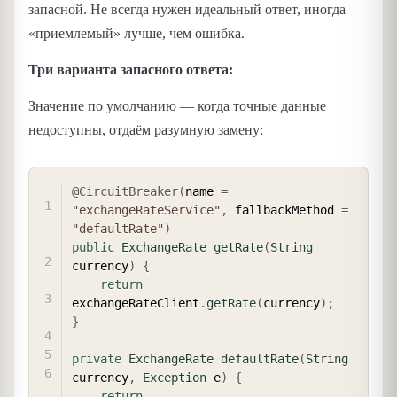
запасной. Не всегда нужен идеальный ответ, иногда
«приемлемый» лучше, чем ошибка.
Три варианта запасного ответа:
Значение по умолчанию — когда точные данные
недоступны, отдаём разумную замену:
COPY
@CircuitBreaker
(
name 
=
"exchangeRateService"
,
 fallbackMethod 
=
"defaultRate"
)
public
ExchangeRate
getRate
(
String
currency
)
{
return
exchangeRateClient
.
getRate
(
currency
)
;
}
private
ExchangeRate
defaultRate
(
String
currency
,
Exception
 e
)
{
return