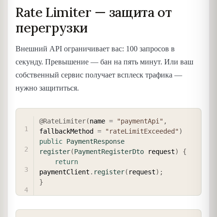
Rate Limiter — защита от
перегрузки
Внешний API ограничивает вас: 100 запросов в
секунду. Превышение — бан на пять минут. Или ваш
собственный сервис получает всплеск трафика —
нужно защититься.
COPY
@RateLimiter
(
name 
=
"paymentApi"
,
fallbackMethod 
=
"rateLimitExceeded"
)
public
PaymentResponse
register
(
PaymentRegisterDto
 request
)
{
return
paymentClient
.
register
(
request
)
;
}