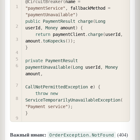
@CircuitBreaker
(
name 
=
"paymentService"
,
 fallbackMethod 
=
"paymentUnavailable"
)
public
PaymentResult
charge
(
Long
userId
,
Money
 amount
)
{
return
 paymentClient
.
charge
(
userId
,
amount
.
toKopecks
(
)
)
;
}
private
PaymentResult
paymentUnavailable
(
Long
 userId
,
Money
amount
,
CallNotPermittedException
 e
)
{
throw
new
ServiceTemporarilyUnavailableException
(
"Payment service"
)
;
}
OrderException.NotFound
Важный нюанс:
(404)