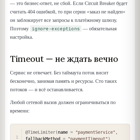
— это бизнес-ответ, не сбой. Если Circuit Breaker будет
считать 404 ошибкой, то при серии «заказ не найден»
он заблокирует все запросы к платёжному шлюзу.
ignore-exceptions
Поэтому
— обязательная
настройка.
Timeout — не ждать вечно
Сервис не отвечает. Без таймаута поток висит
бесконечно, занимая память и ресурсы. Сто таких
потоков — и всё останавливается.
Любой сетевой вызов должен ограничиваться по
времени:
COPY
@TimeLimiter
(
name 
=
"paymentService"
,
fallbackMethod 
=
"paymentTimeout"
)