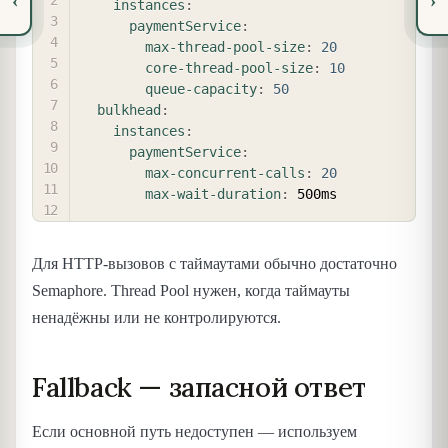
‹
›
instances
:
paymentService
:
max-thread-pool-size
:
20
core-thread-pool-size
:
10
queue-capacity
:
50
bulkhead
:
instances
:
paymentService
:
max-concurrent-calls
:
20
max-wait-duration
:
Для HTTP-вызовов с таймаутами обычно достаточно
Semaphore. Thread Pool нужен, когда таймауты
ненадёжны или не контролируются.
Fallback — запасной ответ
Если основной путь недоступен — используем