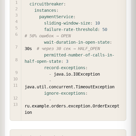
circuitbreaker
:
instances
:
paymentService
:
sliding-window-size
:
10
failure-rate-threshold
:
50
# 50% ошибок → OPEN
wait-duration-in-open-state
:
30s  
# через 30 сек → HALF_OPEN
permitted-number-of-calls-in-
half-open-state
:
3
record-exceptions
:
-
 java.io.IOException

-
java.util.concurrent.TimeoutException

ignore-exceptions
:
-
ru.example.orders.exception.OrderExcept
COPY