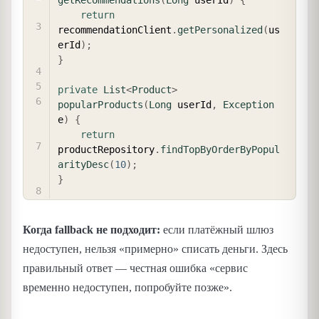
getRecommendations
(
Long
 userId
)
{
return
recommendationClient
.
getPersonalized
(
us
erId
)
;
}
private
List
<
Product
>
popularProducts
(
Long
 userId
,
Exception
e
)
{
return
productRepository
.
findTopByOrderByPopul
arityDesc
(
10
)
;
}
Когда fallback не подходит:
если платёжный шлюз
недоступен, нельзя «примерно» списать деньги. Здесь
правильный ответ — честная ошибка «сервис
временно недоступен, попробуйте позже».