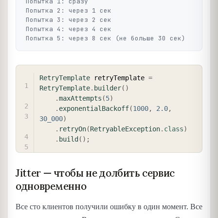
Попытка 1: сразу

Попытка 2: через 1 сек

Попытка 3: через 2 сек

Попытка 4: через 4 сек

COPY
RetryTemplate
 retryTemplate 
=
RetryTemplate
.
builder
(
)
.
maxAttempts
(
5
)
.
exponentialBackoff
(
1000
,
2.0
,
30_000
)
.
retryOn
(
RetryableException
.
class
)
.
build
(
)
;
Jitter — чтобы не долбить сервис
одновременно
Все сто клиентов получили ошибку в один момент. Все