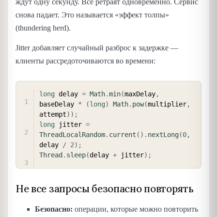
ждут одну секунду. Все ретраят одновременно. Сервис
снова падает. Это называется «эффект толпы»
(thundering herd).
Jitter добавляет случайный разброс к задержке —
клиенты рассредоточиваются во времени:
COPY
long
 delay 
=
Math
.
min
(
maxDelay
,
baseDelay 
*
(
long
)
Math
.
pow
(
multiplier
,
attempt
)
)
;
long
 jitter 
=
ThreadLocalRandom
.
current
(
)
.
nextLong
(
0
,
delay 
/
2
)
;
Thread
.
sleep
(
delay 
+
 jitter
)
;
Не все запросы безопасно повторять
Безопасно:
операции, которые можно повторить