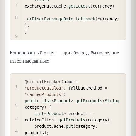
exchangeRateCache
.
getLatest
(
currency
)
.
orElse
(
ExchangeRate
.
fallback
(
currency
)
)
;
}
Кэшированный ответ — при сбое отдаём последние
известные данные:
COPY
@CircuitBreaker
(
name 
=
"productCatalog"
,
 fallbackMethod 
=
"cachedProducts"
)
public
List
<
Product
>
getProducts
(
String
category
)
{
List
<
Product
>
 products 
=
catalogClient
.
getProducts
(
category
)
;
    productCache
.
put
(
category
,
products
)
;