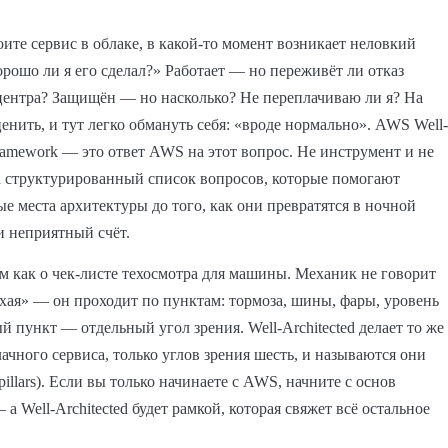
оите сервис в облаке, в какой-то момент возникает неловкий
орошо ли я его сделал?» Работает — но переживёт ли отказ
центра? Защищён — но насколько? Не переплачиваю ли я? На
оценить, и тут легко обмануть себя: «вроде нормально». AWS Well-
Framework — это ответ AWS на этот вопрос. Не инструмент и не
а структурированный список вопросов, которые помогают
ые места архитектуры до того, как они превратятся в ночной
 неприятный счёт.
м как о чек-листе техосмотра для машины. Механик не говорит
ая» — он проходит по пунктам: тормоза, шины, фары, уровень
й пункт — отдельный угол зрения. Well-Architected делает то же
лачного сервиса, только углов зрения шесть, и называются они
illars). Если вы только начинаете с AWS, начните с основ
а Well-Architected будет рамкой, которая свяжет всё остальное