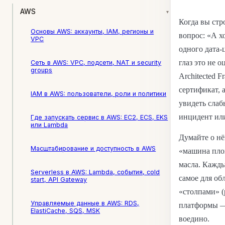
AWS
▾
Когда вы стр
Основы AWS: аккаунты, IAM, регионы и
вопрос: «А х
VPC
одного дата-
глаз это не 
Сеть в AWS: VPC, подсети, NAT и security
groups
Architected 
сертификат, 
IAM в AWS: пользователи, роли и политики
увидеть слаб
инцидент или
Где запускать сервис в AWS: EC2, ECS, EKS
или Lambda
Думайте о нё
Масштабирование и доступность в AWS
«машина плох
масла. Кажды
Serverless в AWS: Lambda, события, cold
самое для об
start, API Gateway
«столпами» (p
Управляемые данные в AWS: RDS,
платформы — 
ElastiCache, SQS, MSK
воедино.