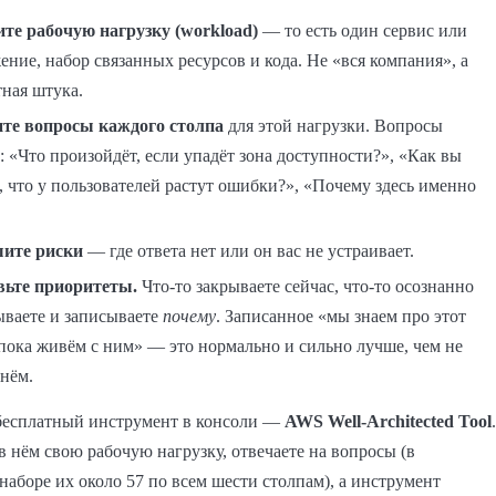
те рабочую нагрузку (workload)
— то есть один сервис или
ние, набор связанных ресурсов и кода. Не «вся компания», а
тная штука.
те вопросы каждого столпа
для этой нагрузки. Вопросы
 «Что произойдёт, если упадёт зона доступности?», «Как вы
, что у пользователей растут ошибки?», «Почему здесь именно
ите риски
— где ответа нет или он вас не устраивает.
вьте приоритеты.
Что-то закрываете сейчас, что-то осознанно
ываете и записываете
почему
. Записанное «мы знаем про этот
 пока живём с ним» — это нормально и сильно лучше, чем не
 нём.
бесплатный инструмент в консоли —
AWS Well-Architected Tool
.
в нём свою рабочую нагрузку, отвечаете на вопросы (в
наборе их около 57 по всем шести столпам), а инструмент