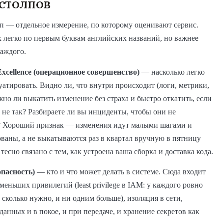
столпов
 — отдельное измерение, по которому оценивают сервис.
 легко по первым буквам английских названий, но важнее
каждого.
Excellence (операционное совершенство)
— насколько легко
уатировать. Видно ли, что внутри происходит (логи, метрики,
но ли выкатить изменение без страха и быстро откатить, если
 не так? Разбираете ли вы инциденты, чтобы они не
? Хороший признак — изменения идут малыми шагами и
ваны, а не выкатываются раз в квартал вручную в пятницу
тесно связано с тем, как устроена ваша сборка и доставка кода.
зопасность)
— кто и что может делать в системе. Сюда входит
еньших привилегий (least privilege в IAM: у каждого ровно
, сколько нужно, и ни одним больше), изоляция в сети,
анных и в покое, и при передаче, и хранение секретов как