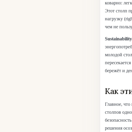
коварно: лег
Этот столп п
нагрузку (rig
чем не польз
Sustainabilit
энергопотреб
молодой стол
пересекается
бережёт и де
Как эт
Главное, что
столпов одно
безопасность
решения осоз