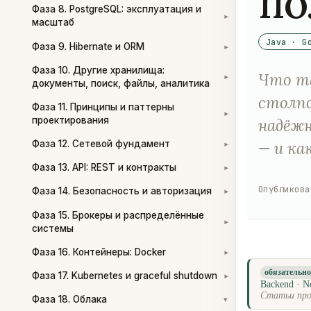
по
Фаза 8. PostgreSQL: эксплуатация и
▾
масштаб
Java · G
Фаза 9. Hibernate и ORM
▾
Фаза 10. Другие хранилища:
Что та
▾
документы, поиск, файлы, аналитика
столпо
Фаза 11. Принципы и паттерны
▾
проектирования
надёжн
— и ка
Фаза 12. Сетевой фундамент
▾
Фаза 13. API: REST и контракты
▾
Опубликова
Фаза 14. Безопасность и авторизация
▾
Фаза 15. Брокеры и распределённые
▾
системы
Фаза 16. Контейнеры: Docker
▾
обязательн
Фаза 17. Kubernetes и graceful shutdown
▾
Backend · N
Статьи про
Фаза 18. Облака
▾