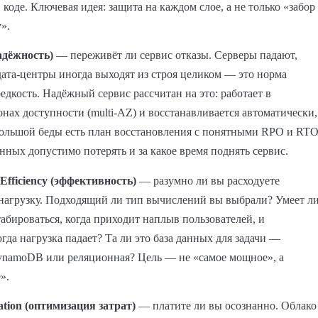
в коде. Ключевая идея: защита на каждом слое, а не только «забор
».
надёжность)
— переживёт ли сервис отказы. Серверы падают,
 дата-центры иногда выходят из строя целиком — это норма
редкость. Надёжный сервис рассчитан на это: работает в
онах доступности (multi-AZ) и восстанавливается автоматически,
большой беды есть план восстановления с понятными RPO и RT
нных допустимо потерять и за какое время поднять сервис.
Efficiency (эффективность)
— разумно ли вы расходуете
нагрузку. Подходящий ли тип вычислений вы выбрали? Умеет л
абироваться, когда приходит наплыв пользователей, и
огда нагрузка падает? Та ли это база данных для задачи —
ynamoDB или реляционная? Цель — не «самое мощное», а
».
ation (оптимизация затрат)
— платите ли вы осознанно. Облако