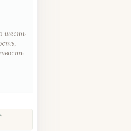
го шесть
ость,
чивость
o
,