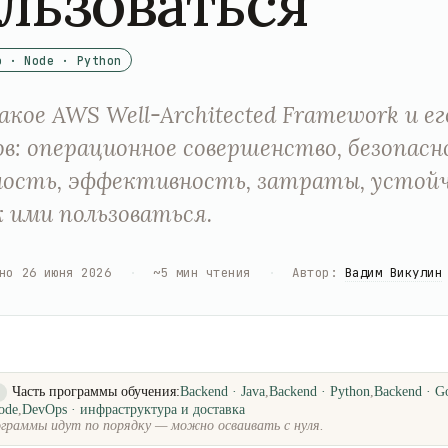
льзоваться
o · Node · Python
кое AWS Well-Architected Framework и е
в: операционное совершенство, безопасн
ость, эффективность, затраты, устой
к ими пользоваться.
но
26 июня 2026
·
~
5
мин чтения
·
Автор
:
Вадим Викулин
Часть программы обучения:
Backend · Java
,
Backend · Python
,
Backend · G
о
ode
,
DevOps · инфраструктура и доставка
граммы идут по порядку — можно осваивать с нуля.