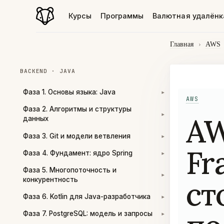
Курсы
Программы
Валютная удалёнк
Главная
›
AWS
BACKEND · JAVA
Фаза 1. Основы языка: Java
▾
AWS
Фаза 2. Алгоритмы и структуры
AW
▾
данных
Фаза 3. Git и модели ветвления
▾
Fr
Фаза 4. Фундамент: ядро Spring
▾
Фаза 5. Многопоточность и
▾
ст
конкурентность
Фаза 6. Kotlin для Java-разработчика
▾
Фаза 7. PostgreSQL: модель и запросы
▾