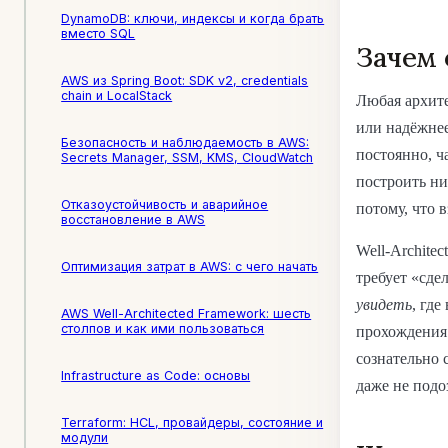
DynamoDB: ключи, индексы и когда брать
вместо SQL
Зачем 
AWS из Spring Boot: SDK v2, credentials
chain и LocalStack
Любая архите
или надёжнее
Безопасность и наблюдаемость в AWS:
постоянно, ч
Secrets Manager, SSM, KMS, CloudWatch
построить ни
Отказоустойчивость и аварийное
потому, что 
восстановление в AWS
Well-Archite
Оптимизация затрат в AWS: с чего начать
требует «сде
увидеть
, где
AWS Well-Architected Framework: шесть
столпов и как ими пользоваться
прохождения 
сознательно 
Infrastructure as Code: основы
даже не подо
Terraform: HCL, провайдеры, состояние и
модули