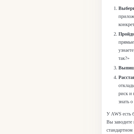
Выбери
приложе
конкре
Пройди
прямые:
узнаете
так?»
Выпиш
Расста
отклад
риск и
знать о
У AWS есть 
Вы заводите 
стандартном 