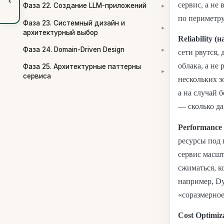
сервис, а не 
Фаза 22. Создание LLM-приложений
▾
по периметру
Фаза 23. Системный дизайн и
▾
архитектурный выбор
Reliability (
Фаза 24. Domain-Driven Design
▾
сети рвутся,
облака, а не 
Фаза 25. Архитектурные паттерны
▾
сервиса
нескольких з
а на случай 
— сколько да
Performance 
ресурсы под 
сервис масшт
сжиматься, к
например, D
«соразмерное
Cost Optimiz