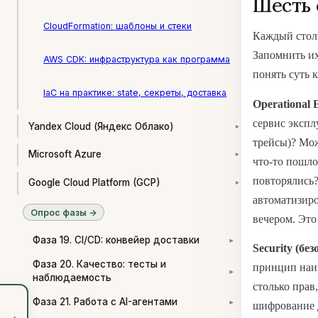
Шесть 
CloudFormation: шаблоны и стеки
Каждый столп
Запомнить их
AWS CDK: инфраструктура как программа
понять суть 
IaC на практике: state, секреты, доставка
Operational 
сервис экспл
Yandex Cloud (Яндекс Облако)
▾
трейсы)? Мож
Microsoft Azure
▾
что-то пошло
повторялись
Google Cloud Platform (GCP)
▾
автоматизиро
Опрос фазы →
вечером. Это 
Фаза 19. CI/CD: конвейер доставки
▾
Security (бе
Фаза 20. Качество: тесты и
принцип наим
▾
наблюдаемость
столько прав
Фаза 21. Работа с AI-агентами
шифрование д
▾
‹