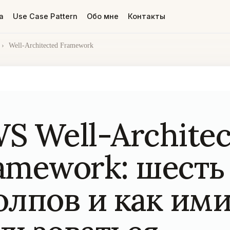
а
Use Case Pattern
Обо мне
Контакты
›
Well-Architected Framework
S Well-Architec
amework: шесть
олпов и как им