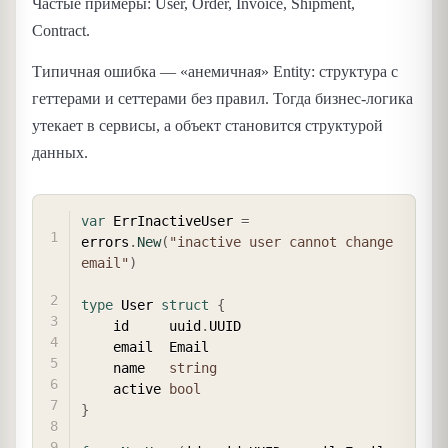
Частые примеры: User, Order, Invoice, Shipment,
Contract.
Типичная ошибка — «анемичная» Entity: структура с
геттерами и сеттерами без правил. Тогда бизнес-логика
утекает в сервисы, а объект становится структурой
данных.
COPY
var
 ErrInactiveUser 
=
errors
.
New
(
"inactive user cannot change 
email"
)
type
 User 
struct
{
	id     uuid
.
UUID

	email  Email

	name   
string
	active 
bool
}