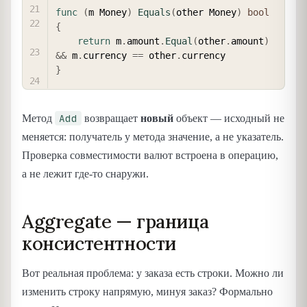
func
(
m Money
)
Equals
(
other Money
)
bool
{
return
 m
.
amount
.
Equal
(
other
.
amount
)
&&
 m
.
currency 
==
 other
.
}
Add
Метод
возвращает
новый
объект — исходный не
меняется: получатель у метода значение, а не указатель.
Проверка совместимости валют встроена в операцию,
а не лежит где-то снаружи.
Aggregate — граница
консистентности
Вот реальная проблема: у заказа есть строки. Можно ли
изменить строку напрямую, минуя заказ? Формально