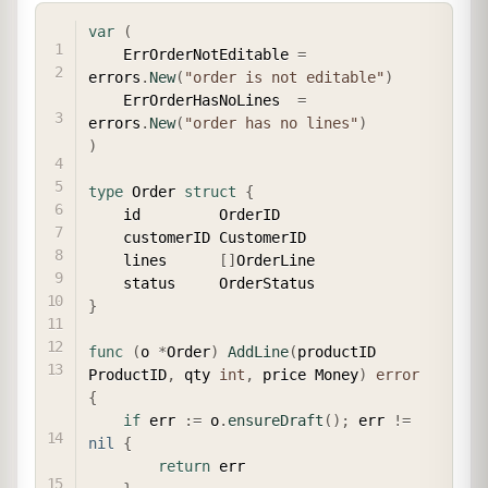
COPY
var
(
	ErrOrderNotEditable 
=
errors
.
New
(
"order is not editable"
)
	ErrOrderHasNoLines  
=
errors
.
New
(
"order has no lines"
)
)
type
 Order 
struct
{
	id         OrderID

	customerID CustomerID

	lines      
[
]
OrderLine

}
func
(
o 
*
Order
)
AddLine
(
productID 
ProductID
,
 qty 
int
,
 price Money
)
error
{
if
 err 
:=
 o
.
ensureDraft
(
)
;
 err 
!=
nil
{
return
 err
