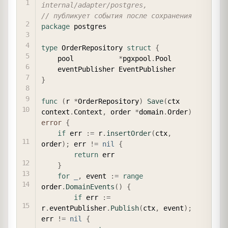
internal/adapter/postgres,
// публикует события после сохранения
package
 postgres

type
 OrderRepository 
struct
{
	pool           
*
pgxpool
.
Pool

}
func
(
r 
*
OrderRepository
)
Save
(
ctx 
context
.
Context
,
 order 
*
domain
.
Order
)
error
{
if
 err 
:=
 r
.
insertOrder
(
ctx
,
order
)
;
 err 
!=
nil
{
return
 err

}
for
_
,
 event 
:=
range
order
.
DomainEvents
(
)
{
if
 err 
:=
r
.
eventPublisher
.
Publish
(
ctx
,
 event
)
;
err 
!=
nil
{