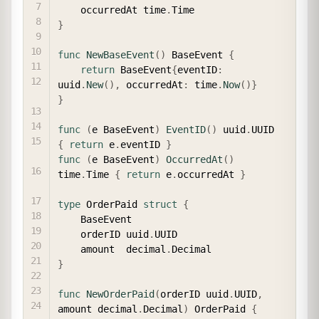
	occurredAt time
.
}
func
NewBaseEvent
(
)
 BaseEvent 
{
return
 BaseEvent
{
eventID
:
uuid
.
New
(
)
,
 occurredAt
:
 time
.
Now
(
)
}
}
func
(
e BaseEvent
)
EventID
(
)
 uuid
.
UUID    
{
return
 e
.
eventID 
}
func
(
e BaseEvent
)
OccurredAt
(
)
time
.
Time 
{
return
 e
.
occurredAt 
}
type
 OrderPaid 
struct
{
	BaseEvent

	orderID uuid
.
UUID

	amount  decimal
.
}
func
NewOrderPaid
(
orderID uuid
.
UUID
,
amount decimal
.
Decimal
)
 OrderPaid 
{