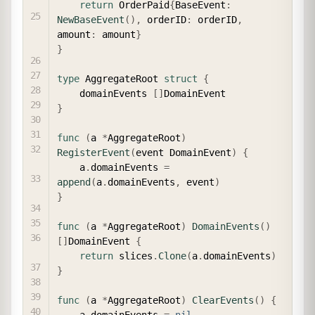
return
 OrderPaid
{
BaseEvent
:
NewBaseEvent
(
)
,
 orderID
:
 orderID
,
amount
:
 amount
}
}
type
 AggregateRoot 
struct
{
	domainEvents 
[
]
}
func
(
a 
*
AggregateRoot
)
RegisterEvent
(
event DomainEvent
)
{
	a
.
domainEvents 
=
append
(
a
.
domainEvents
,
 event
)
}
func
(
a 
*
AggregateRoot
)
DomainEvents
(
)
[
]
DomainEvent 
{
return
 slices
.
Clone
(
a
.
domainEvents
)
}
func
(
a 
*
AggregateRoot
)
ClearEvents
(
)
{