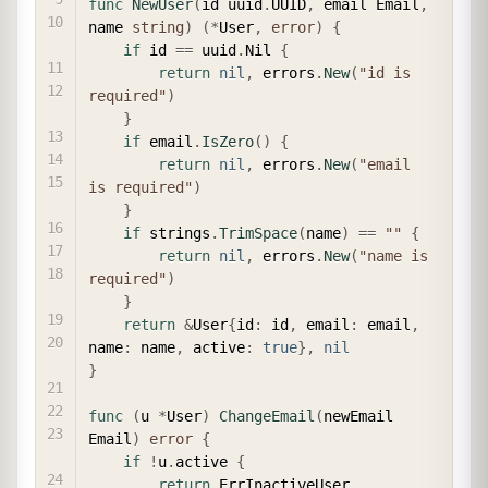
func
NewUser
(
id uuid
.
UUID
,
 email Email
,
name 
string
)
(
*
User
,
error
)
{
if
 id 
==
 uuid
.
Nil 
{
return
nil
,
 errors
.
New
(
"id is 
required"
)
}
if
 email
.
IsZero
(
)
{
return
nil
,
 errors
.
New
(
"email 
is required"
)
}
if
 strings
.
TrimSpace
(
name
)
==
""
{
return
nil
,
 errors
.
New
(
"name is 
required"
)
}
return
&
User
{
id
:
 id
,
 email
:
 email
,
name
:
 name
,
 active
:
true
}
,
nil
}
func
(
u 
*
User
)
ChangeEmail
(
newEmail 
Email
)
error
{
if
!
u
.
active 
{
return
 ErrInactiveUser
