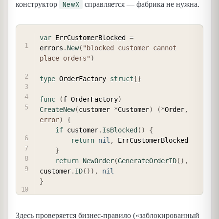
NewX
конструктор
справляется — фабрика не нужна.
COPY
var
 ErrCustomerBlocked 
=
errors
.
New
(
"blocked customer cannot 
place orders"
)
type
 OrderFactory 
struct
{
}
func
(
f OrderFactory
)
CreateNew
(
customer 
*
Customer
)
(
*
Order
,
error
)
{
if
 customer
.
IsBlocked
(
)
{
return
nil
,
 ErrCustomerBlocked

}
return
NewOrder
(
GenerateOrderID
(
)
,
customer
.
ID
(
)
)
,
nil
}
Здесь проверяется бизнес-правило («заблокированный