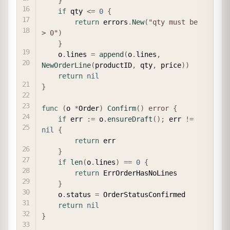
}
if
 qty 
<=
0
{
return
 errors
.
New
(
"qty must be 
> 0"
)
}
	o
.
lines 
=
append
(
o
.
lines
,
NewOrderLine
(
productID
,
 qty
,
 price
)
)
return
nil
}
func
(
o 
*
Order
)
Confirm
(
)
error
{
if
 err 
:=
 o
.
ensureDraft
(
)
;
 err 
!=
nil
{
return
 err

}
if
len
(
o
.
lines
)
==
0
{
return
 ErrOrderHasNoLines

}
	o
.
status 
=
 OrderStatusConfirmed

return
nil
}