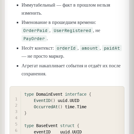
Иммутабельный — факт в прошлом нельзя
изменить.
Именование в прошедшем времени:
OrderPaid
UserRegistered
,
, не
PayOrder
.
orderId
amount
paidAt
Несёт контекст:
,
,
— не просто маркер.
Агрегат накапливает события и отдаёт их после
сохранения.
COPY
type
 DomainEvent 
interface
{
EventID
(
)
 uuid
.
UUID

OccurredAt
(
)
 time
.
}
type
 BaseEvent 
struct
{
	eventID    uuid
.
UUID
