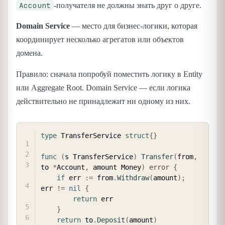
Account
-получателя не должны знать друг о друге.
Domain Service
— место для бизнес-логики, которая
координирует несколько агрегатов или объектов
домена.
Правило: сначала попробуй поместить логику в Entity
или Aggregate Root. Domain Service — если логика
действительно не принадлежит ни одному из них.
COPY
type
 TransferService 
struct
{
}
func
(
s TransferService
)
Transfer
(
from
,
to 
*
Account
,
 amount Money
)
error
{
if
 err 
:=
 from
.
Withdraw
(
amount
)
;
err 
!=
nil
{
return
 err

}
return
 to
.
Deposit
(
amount
)