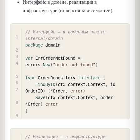
Интерфейс в домене, реализация в
инфраструктуре (инверсия зависимостей).
COPY
// Интерфейс — в доменном пакете 
internal/domain
package
 domain

var
 ErrOrderNotFound 
=
errors
.
New
(
"order not found"
)
type
 OrderRepository 
interface
{
FindByID
(
ctx context
.
Context
,
 id 
OrderID
)
(
*
Order
,
error
)
Save
(
ctx context
.
Context
,
 order 
*
Order
)
error
}
COPY
// Реализация — в инфраструктуре 