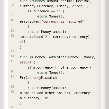
func
NewMoney
(
amount decimal
.
Decimal
,
currency Currency
)
(
Money
,
error
)
{
if
 currency 
==
""
{
return
 Money
{
}
,
errors
.
New
(
"currency is required"
)
}
return
 Money
{
amount
:
amount
.
Round
(
2
)
,
 currency
:
 currency
}
,
nil
}
func
(
m Money
)
Add
(
other Money
)
(
Money
,
error
)
{
if
 m
.
currency 
!=
 other
.
currency 
{
return
 Money
{
}
,
ErrCurrencyMismatch

}
return
 Money
{
amount
:
m
.
amount
.
Add
(
other
.
amount
)
,
 currency
:
m
.
currency
}
,
nil
}