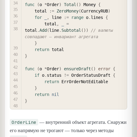
func
(
o 
*
Order
)
Total
(
)
 Money 
{
	total 
:=
ZeroMoney
(
CurrencyRUB
)
for
_
,
 line 
:=
range
 o
.
lines 
{
		total
,
_
=
total
.
Add
(
line
.
Subtotal
(
)
)
// валюты 
совпадают — инвариант агрегата
}
return
}
func
(
o 
*
Order
)
ensureDraft
(
)
error
{
if
 o
.
status 
!=
 OrderStatusDraft 
{
return
 ErrOrderNotEditable

}
return
nil
}
OrderLine
— внутренний объект агрегата. Снаружи
его напрямую не трогают — только через методы