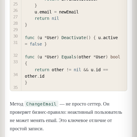
}
	u
.
email 
=
 newEmail

return
nil
}
func
(
u 
*
User
)
Deactivate
(
)
{
 u
.
active 
=
false
}
func
(
u 
*
User
)
Equals
(
other 
*
User
)
bool
{
return
 other 
!=
nil
&&
 u
.
id 
==
other
.
}
ChangeEmail
Метод
— не просто сеттер. Он
проверяет бизнес-правило: неактивный пользователь
не может менять email. Это ключевое отличие от
простой записи.