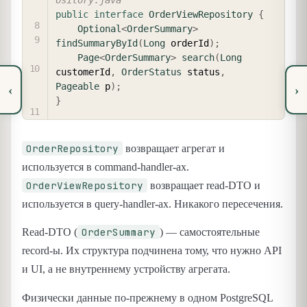
public
interface
OrderViewRepository
{
Optional
<
OrderSummary
>
findSummaryById
(
Long
 orderId
)
;
Page
<
OrderSummary
>
search
(
Long
customerId
,
OrderStatus
 status
,
Pageable
 p
)
;
‹
›
}
OrderRepository
возвращает агрегат и
используется в command-handler-ах.
OrderViewRepository
возвращает read-DTO и
используется в query-handler-ах. Никакого пересечения.
OrderSummary
Read-DTO (
) — самостоятельные
record-ы. Их структура подчинена тому, что нужно API
и UI, а не внутреннему устройству агрегата.
Физически данные по-прежнему в одном PostgreSQL