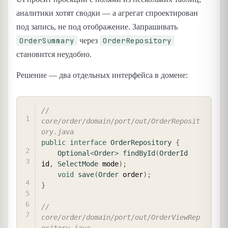
аналитики хотят сводки — а агрегат спроектирован
под запись, не под отображение. Запрашивать
OrderSummary
OrderRepository
через
становится неудобно.
Решение — два отдельных интерфейса в домене:
COPY
// 
core/order/domain/port/out/OrderReposit
ory.java
public
interface
OrderRepository
{
Optional
<
Order
>
findById
(
OrderId
id
,
SelectMode
 mode
)
;
void
save
(
Order
 order
)
;
}
// 
core/order/domain/port/out/OrderViewRep
ository.java