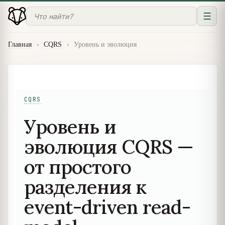
☰
Главная
›
CQRS
›
Уровень и эволюция
CQRS
Уровень и
эволюция CQRS —
от простого
разделения к
event-driven read-