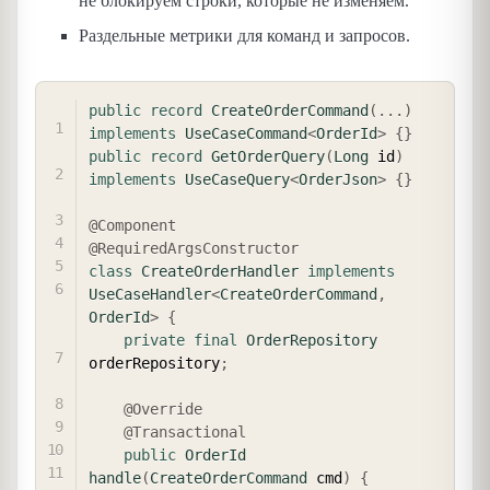
не блокируем строки, которые не изменяем.
Раздельные метрики для команд и запросов.
COPY
public
record
CreateOrderCommand
(
.
.
.
)
implements
UseCaseCommand
<
OrderId
>
{
}
public
record
GetOrderQuery
(
Long
 id
)
implements
UseCaseQuery
<
OrderJson
>
{
}
@Component
@RequiredArgsConstructor
class
CreateOrderHandler
implements
UseCaseHandler
<
CreateOrderCommand
,
OrderId
>
{
private
final
OrderRepository
orderRepository
;
@Override
@Transactional
public
OrderId
handle
(
CreateOrderCommand
 cmd
)
{