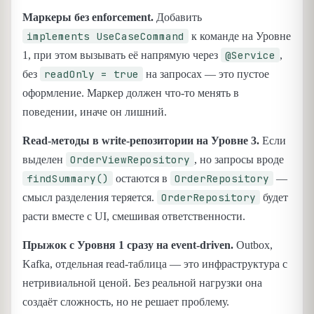
Маркеры без enforcement.
Добавить
implements UseCaseCommand
к команде на Уровне
@Service
1, при этом вызывать её напрямую через
,
readOnly = true
без
на запросах — это пустое
оформление. Маркер должен что-то менять в
поведении, иначе он лишний.
Read-методы в write-репозитории на Уровне 3.
Если
OrderViewRepository
выделен
, но запросы вроде
findSummary()
OrderRepository
остаются в
—
OrderRepository
смысл разделения теряется.
будет
расти вместе с UI, смешивая ответственности.
Прыжок с Уровня 1 сразу на event-driven.
Outbox,
Kafka, отдельная read-таблица — это инфраструктура с
нетривиальной ценой. Без реальной нагрузки она
создаёт сложность, но не решает проблему.