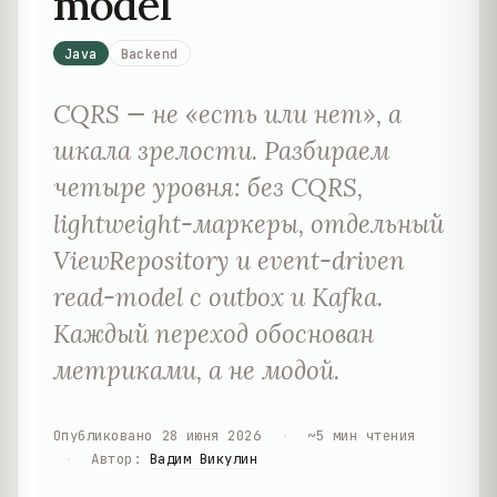
model
Java
Backend
CQRS — не «есть или нет», а
шкала зрелости. Разбираем
четыре уровня: без CQRS,
lightweight-маркеры, отдельный
ViewRepository и event-driven
read-model с outbox и Kafka.
Каждый переход обоснован
метриками, а не модой.
Опубликовано
28 июня 2026
·
~
5
мин чтения
·
Автор
:
Вадим Викулин