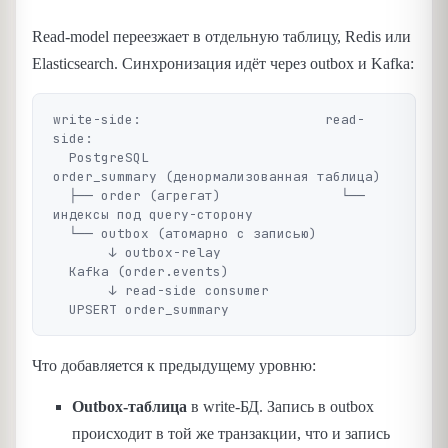
Read-model переезжает в отдельную таблицу, Redis или
Elasticsearch. Синхронизация идёт через outbox и Kafka:
write-side:                       read-
side:

  PostgreSQL                        
order_summary (денормализованная таблица)

  ├── order (агрегат)               └── 
индексы под query-сторону

  └── outbox (атомарно с записью)

       ↓ outbox-relay

  Kafka (order.events)

       ↓ read-side consumer

Что добавляется к предыдущему уровню:
Outbox-таблица
в write-БД. Запись в outbox
происходит в той же транзакции, что и запись