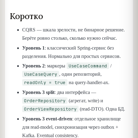
Коротко
CQRS — шкала зрелости, не бинарное решение.
Берёте ровно столько, сколько нужно сейчас.
Уровень 1
: классический Spring-сервис без
разделения. Нормально для простых сервисов.
UseCaseCommand
Уровень 2
: маркеры
/
UseCaseQuery
, один репозиторий,
readOnly = true
на query-handler-ах.
Уровень 3 split
: два интерфейса —
OrderRepository
(агрегат, write) и
OrderViewRepository
(read-DTO). Одна БД.
Уровень 3 event-driven
: отдельное хранилище
для read-model, синхронизация через outbox +
Kafka. Eventual consistency.