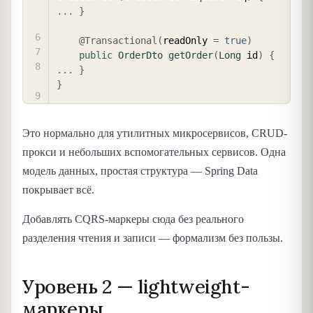
.
.
.
}
@Transactional
(
readOnly 
=
true
)
public
OrderDto
getOrder
(
Long
 id
)
{
.
.
.
}
}
Это нормально для утилитных микросервисов, CRUD-
прокси и небольших вспомогательных сервисов. Одна
модель данных, простая структура — Spring Data
покрывает всё.
Добавлять CQRS-маркеры сюда без реального
разделения чтения и записи — формализм без пользы.
Уровень 2 — lightweight-
маркеры