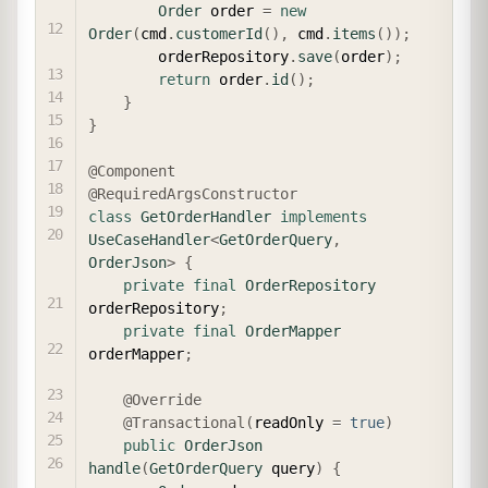
Order
 order 
=
new
Order
(
cmd
.
customerId
(
)
,
 cmd
.
items
(
)
)
;
        orderRepository
.
save
(
order
)
;
return
 order
.
id
(
)
;
}
}
@Component
@RequiredArgsConstructor
class
GetOrderHandler
implements
UseCaseHandler
<
GetOrderQuery
,
OrderJson
>
{
private
final
OrderRepository
orderRepository
;
private
final
OrderMapper
orderMapper
;
@Override
@Transactional
(
readOnly 
=
true
)
public
OrderJson
handle
(
GetOrderQuery
 query
)
{