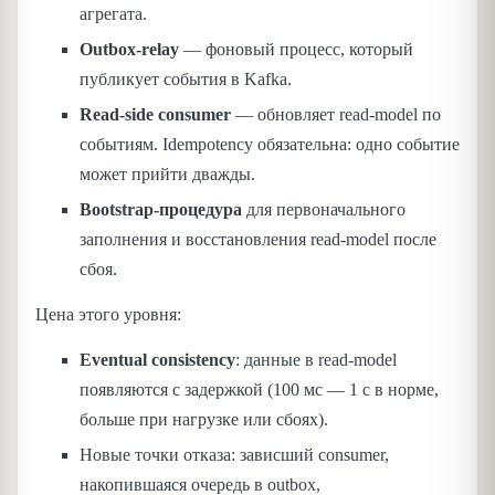
агрегата.
Outbox-relay
— фоновый процесс, который
публикует события в Kafka.
Read-side consumer
— обновляет read-model по
событиям. Idempotency обязательна: одно событие
может прийти дважды.
Bootstrap-процедура
для первоначального
заполнения и восстановления read-model после
сбоя.
Цена этого уровня:
Eventual consistency
: данные в read-model
появляются с задержкой (100 мс — 1 с в норме,
больше при нагрузке или сбоях).
Новые точки отказа: зависший consumer,
накопившаяся очередь в outbox,