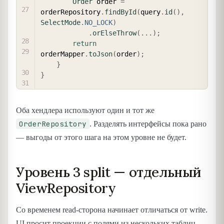
Order
 order 
=
orderRepository
.
findById
(
query
.
id
(
)
,
SelectMode
.
NO_LOCK
)
.
orElseThrow
(
.
.
.
)
;
return
orderMapper
.
toJson
(
order
)
;
}
}
Оба хендлера используют один и тот же
OrderRepository
. Разделять интерфейсы пока рано
— выгоды от этого шага на этом уровне не будет.
Уровень 3 split — отдельный
ViewRepository
Со временем read-сторона начинает отличаться от write.
UI просит проекции с полями из нескольких таблиц,