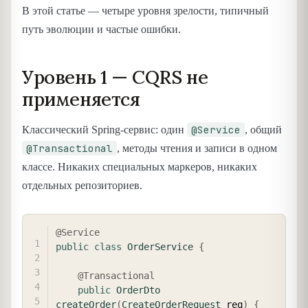
В этой статье — четыре уровня зрелости, типичный
путь эволюции и частые ошибки.
Уровень 1 — CQRS не
применяется
@Service
Классический Spring-сервис: один
, общий
@Transactional
, методы чтения и записи в одном
классе. Никаких специальных маркеров, никаких
отдельных репозиториев.
COPY
@Service
public
class
OrderService
{
@Transactional
public
OrderDto
createOrder
(
CreateOrderRequest
 req
)
{