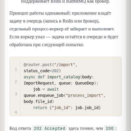
поддерживает Redis и RabbitMQ как брокер.
Принцип работы одинаковый: приложение кладёт
задачу в очередь (запись в Redis или брокер),
отдельный процесс-воркер её забирает и выполняет.
Если воркер упал — задача остаётся в очереди и будет
обработана при следующей попытке.
COPY
@router
.
post
(
"/import"
,
status_code
=
202
)
async
def
import_catalog
(
body
:
ImportRequest
,
 queue
:
 QueueDep
)
:
    job 
=
await
queue
.
enqueue_job
(
"process_import"
,
body
.
file_id
)
return
{
"job_id"
:
 job
.
job_id
}
202 Accepted
200
Код ответа
здесь точнее, чем
: