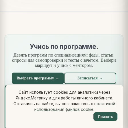
Учись по программе.
Девять программ по специализациям: фазы, статьи,
опросы для самопроверки и тесты с зачётом. Выбери
маршрут и учись с ментором.
Выбрать программу →
Записаться →
Сайт использует cookies для аналитики через
Яндекс.Метрику и для работы личного кабинета.
Что нового
·
Стандарты
·
Сквозной кейс
·
Библиотеки
·
Оставаясь на сайте, вы соглашаетесь с
политикой
Методология (Use Case Pattern)
использования файлов cookie
.
© 2026 vikulin-va.ru ·
Обо мне
·
Контакты
·
Telegram
·
RSS
·
Принять
LinkedIn
·
GitHub
·
Политика cookie