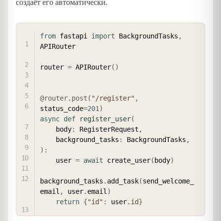
создаёт его автоматически.
COPY
from
 fastapi 
import
 BackgroundTasks
,
APIRouter

router 
=
 APIRouter
(
)
@router
.
post
(
"/register"
,
status_code
=
201
)
async
def
register_user
(
    body
:
 RegisterRequest
,
    background_tasks
:
 BackgroundTasks
,
)
:
    user 
=
await
 create_user
(
body
)
background_tasks
.
add_task
(
send_welcome_
email
,
 user
.
email
)
return
{
"id"
:
 user
.
id
}