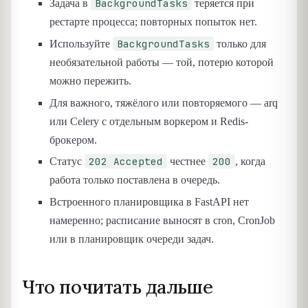
BackgroundTasks
Задача в
теряется при
рестарте процесса; повторных попыток нет.
BackgroundTasks
Используйте
только для
необязательной работы — той, потерю которой
можно пережить.
Для важного, тяжёлого или повторяемого — arq
или Celery с отдельным воркером и Redis-
брокером.
202 Accepted
200
Статус
честнее
, когда
работа только поставлена в очередь.
Встроенного планировщика в FastAPI нет
намеренно; расписание выносят в cron, CronJob
или в планировщик очереди задач.
Что почитать дальше