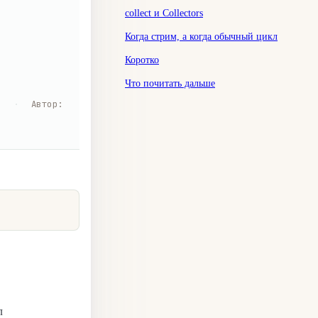
collect и Collectors
Когда стрим, а когда обычный цикл
Коротко
Что почитать дальше
я
·
Автор
:
л