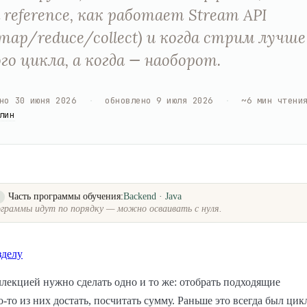
 reference, как работает Stream API
r/map/reduce/collect) и когда стрим лучше
го цикла, а когда — наоборот.
но
30 июня 2026
·
обновлено
9 июля 2026
·
~
6
мин чтени
лин
Часть программы обучения:
Backend · Java
о
граммы идут по порядку — можно осваивать с нуля.
зделу
ллекцией нужно сделать одно и то же: отобрать подходящие
о-то из них достать, посчитать сумму. Раньше это всегда был цик