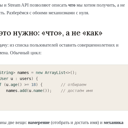
ы и Stream API позволяют описать
что
мы хотим получить, а не
ть. Разберёмся с обоими механизмами с нуля.
это нужно: «что», а не «как»
дачу: из списка пользователей оставить совершеннолетних и
мена. Обычный цикл:
String
>
 names 
=
new
ArrayList
<
>
(
)
;
User
 u 
:
 users
)
{
f
(
u
.
age
(
)
>=
18
)
{
// отбираем
        names
.
add
(
u
.
name
(
)
)
;
// достаём имя
аны две вещи:
намерение
(отобрать и достать имя) и
механика