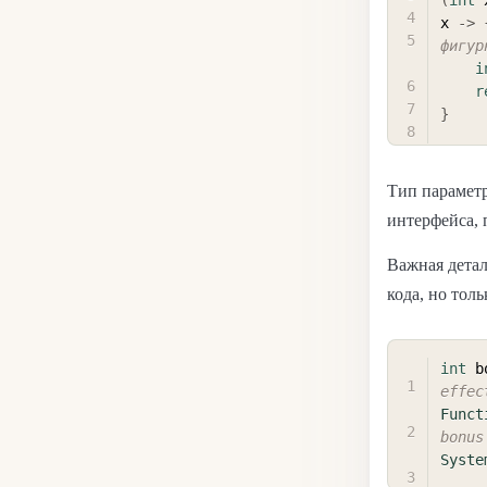
(
int
 
x 
->
фигур
i
r
}
Тип парамет
интерфейса, 
Важная детал
кода, но толь
int
 b
effec
Funct
bonus
Syste