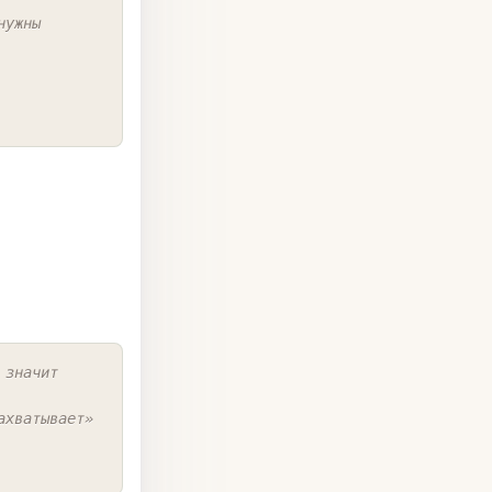
ужны 
COPY
значит 
ахватывает» 