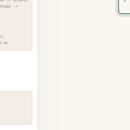
входа -> 
ет
в мс
COPY