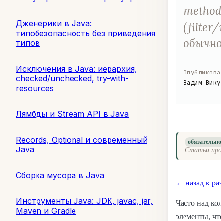
method
Дженерики в Java:
(filte
типобезопасность без приведения
обычно
типов
Исключения в Java: иерархия,
Опубликова
checked/unchecked, try-with-
Вадим Вику
resources
Лямбды и Stream API в Java
Records, Optional и современный
обязательн
Java
Статьи про
Сборка мусора в Java
← назад к ра
Инструменты Java: JDK, javac, jar,
Часто над ко
Maven и Gradle
элементы, чт