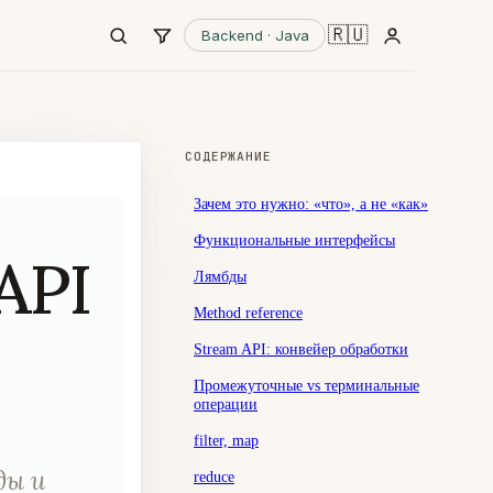
🇷🇺
Backend · Java
СОДЕРЖАНИЕ
Зачем это нужно: «что», а не «как»
Функциональные интерфейсы
API
Лямбды
Method reference
Stream API: конвейер обработки
Промежуточные vs терминальные
операции
filter, map
ды и
reduce