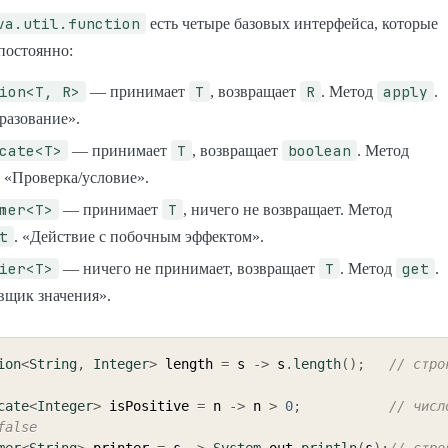
va.util.function
есть четыре базовых интерфейса, которые
постоянно:
ion<T, R>
T
R
apply
— принимает
, возвращает
. Метод
.
разование».
cate<T>
T
boolean
— принимает
, возвращает
. Метод
. «Проверка/условие».
mer<T>
T
— принимает
, ничего не возвращает. Метод
t
. «Действие с побочным эффектом».
ier<T>
T
get
— ничего не принимает, возвращает
. Метод
.
вщик значения».
ion
<
String
,
Integer
>
 length 
=
 s 
->
 s
.
length
(
)
;
// стро
cate
<
Integer
>
 isPositive 
=
 n 
->
 n 
>
0
;
// число
false
mer
<
String
>
 printer 
=
 s 
->
System
.
out
.
println
(
s
)
;
// стро