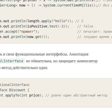
ier
<
Long
>
 now 
=
(
)
->
System
.
currentTimeMillis
(
)
;
// без 
m
.
out
.
println
(
length
.
apply
(
"hello"
)
)
;
// 5
m
.
out
.
println
(
isPositive
.
test
(
-
3
)
)
;
// false
er
.
accept
(
"привет"
)
;
// печатает: прив
m
.
out
.
println
(
now
.
get
(
)
)
;
// текущее время 
ь и свои функциональные интерфейсы. Аннотация
alInterface
не обязательна, но защищает: компилятор
о метод действительно один.
tionalInterface
face
Discount
{
nt
applyTo
(
int
 price
)
;
// ровно один абстрактный метод