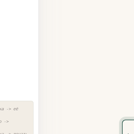
COPY
ка -> её 
 -> 
›
ка -> печать