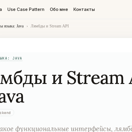
а
Use Case Pattern
Обо мне
Контакты
ы языка: Java
›
Лямбды и Stream API
ЫКА: JAVA
мбды и Stream 
Java
ckend
кое функциональные интерфейсы, лямб