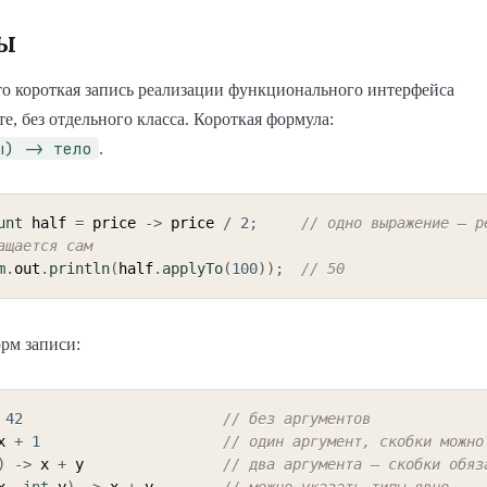
ы
о короткая запись реализации функционального интерфейса
те, без отдельного класса. Короткая формула:
ы) -> тело
.
unt
 half 
=
 price 
->
 price 
/
2
;
// одно выражение — ре
ащается сам
m
.
out
.
println
(
half
.
applyTo
(
100
)
)
;
// 50
рм записи:
42
// без аргументов
x 
+
1
// один аргумент, скобки можно
)
->
 x 
+
 y                
// два аргумента — скобки обяз