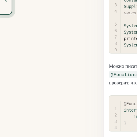
Suppl
число
Syste
Syste
print
Syste
Можно писат
@Function
проверит, чт
@Func
inter
i
}