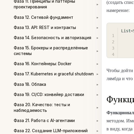
Фаза 11. Принципы и паттерны
(создать спис
▾
проектирования
намерение:
Фаза 12. Сетевой фундамент
▾
Фаза 13. API: REST и контракты
▾
List
<
Фаза 14. Безопасность и авторизация
▾
Фаза 15. Брокеры и распределённые
▾
системы
Фаза 16. Контейнеры: Docker
▾
Чтобы дойти 
Фаза 17. Kubernetes и graceful shutdown
▾
лямбда и что
Фаза 18. Облака
▾
Фаза 19. CI/CD: конвейер доставки
▾
Функц
Фаза 20. Качество: тесты и
▾
наблюдаемость
Функционал
методом. Име
Фаза 21. Работа с AI-агентами
▾
в виду, когд
Фаза 22. Создание LLM-приложений
▾