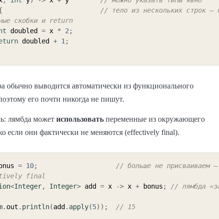
x
,
int
 y
)
->
 x 
+
 y        
// можно указать типы явно
{
// тело из нескольких строк — н
ные скобки и return
nt
 doubled 
=
 x 
*
2
;
eturn
 doubled 
+
1
;
ра обычно выводится автоматически из функционального
поэтому его почти никогда не пишут.
ь: лямбда может
использовать
переменные из окружающего
ко если они фактически не меняются (effectively final).
onus 
=
10
;
// больше не присваиваем — 
tively final
ion
<
Integer
,
Integer
>
 add 
=
 x 
->
 x 
+
 bonus
;
// лямбда «з
m
.
out
.
println
(
add
.
apply
(
5
)
)
;
// 15