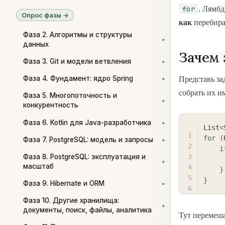
for
. Лямбд
Опрос фазы →
как
перебира
Фаза 2. Алгоритмы и структуры
▾
данных
Зачем 
Фаза 3. Git и модели ветвления
▾
Фаза 4. Фундамент: ядро Spring
Представь за
▾
собрать их и
Фаза 5. Многопоточность и
▾
конкурентность
Фаза 6. Kotlin для Java-разработчика
▾
List
<
for
(
Фаза 7. PostgreSQL: модель и запросы
▾
i
Фаза 8. PostgreSQL: эксплуатация и
▾
масштаб
}
}
Фаза 9. Hibernate и ORM
▾
Фаза 10. Другие хранилища:
▾
документы, поиск, файлы, аналитика
Тут перемеш