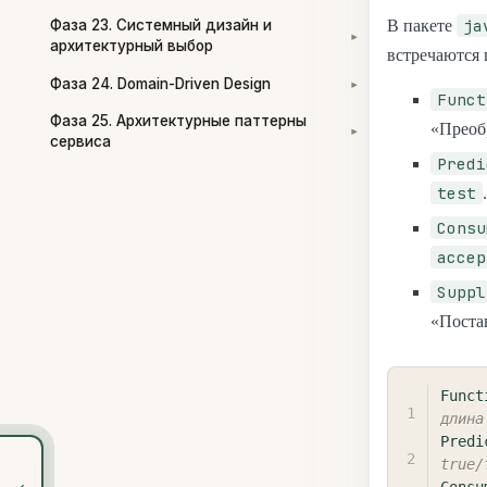
ja
В пакете
Фаза 23. Системный дизайн и
▾
архитектурный выбор
встречаются 
Фаза 24. Domain-Driven Design
▾
Funct
Фаза 25. Архитектурные паттерны
«Преоб
▾
сервиса
Predi
test
Consu
accep
Suppl
«Поста
Funct
длина
Predi
true/
‹
Consu