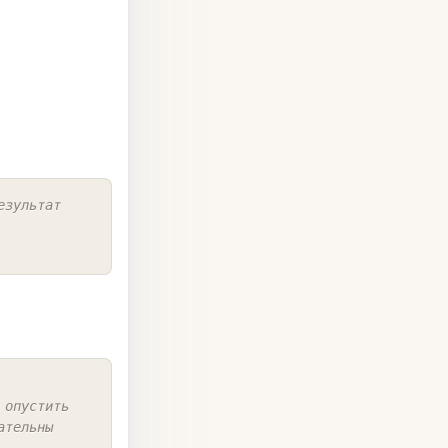
COPY
зультат 
COPY
 опустить
ательны