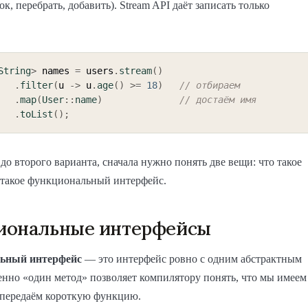
ок, перебрать, добавить). Stream API даёт записать только
String
>
 names 
=
 users
.
stream
(
)
.
filter
(
u 
->
 u
.
age
(
)
>=
18
)
// отбираем
.
map
(
User
::
name
)
// достаём имя
.
toList
(
)
;
до второго варианта, сначала нужно понять две вещи: что такое
 такое функциональный интерфейс.
иональные интерфейсы
ьный интерфейс
— это интерфейс ровно с одним абстрактным
нно «один метод» позволяет компилятору понять, что мы имеем
а передаём короткую функцию.