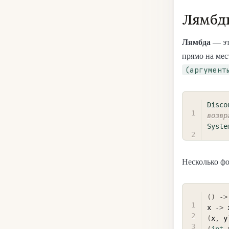
Лямбд
Лямбда
— эт
прямо на мес
(аргумент
Disco
возвр
Syste
Несколько фо
(
)
->
x 
->
 
(
x
,
 y