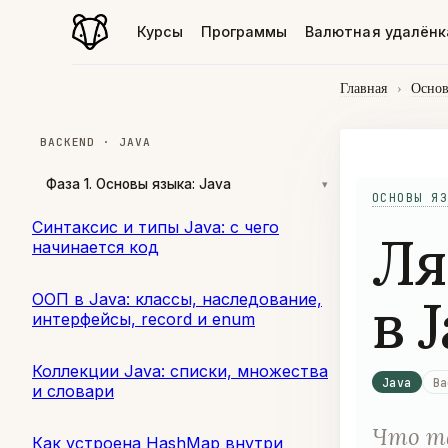
Курсы
Программы
Валютная удалёнк
Главная
›
Основ
BACKEND · JAVA
Фаза 1. Основы языка: Java
▾
ОСНОВЫ ЯЗ
Синтаксис и типы Java: с чего
Ля
начинается код
в 
ООП в Java: классы, наследование,
интерфейсы, record и enum
Коллекции Java: списки, множества
Java
Ba
и словари
Что та
Как устроена HashMap внутри