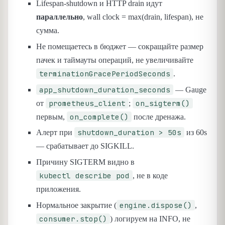
Lifespan-shutdown и HTTP drain идут
параллельно
, wall clock = max(drain, lifespan), не
сумма.
Не помещаетесь в бюджет — сокращайте размер
пачек и таймауты операций, не увеличивайте
terminationGracePeriodSeconds
.
app_shutdown_duration_seconds
— Gauge
prometheus_client
on_sigterm()
от
;
on_complete()
первым,
после дренажа.
shutdown_duration > 50s
Алерт при
из 60s
— срабатывает до SIGKILL.
Причину SIGTERM видно в
kubectl describe pod
, не в коде
приложения.
engine.dispose()
Нормальное закрытие (
,
consumer.stop()
) логируем на INFO, не