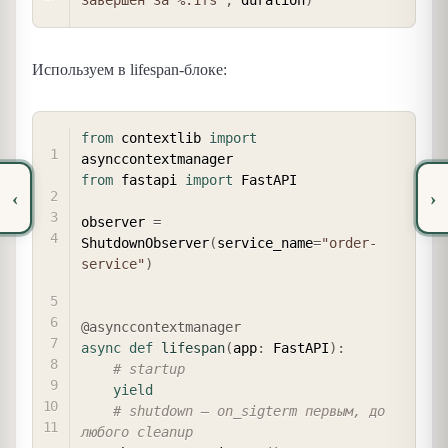
Используем в lifespan-блоке:
COPY
from
 contextlib 
import
from
 fastapi 
import
 FastAPI

‹
›
observer 
=
ShutdownObserver
(
service_name
=
"order-
service"
)
@asynccontextmanager
async
def
lifespan
(
app
:
 FastAPI
)
:
# startup
yield
# shutdown — on_sigterm первым, до 
любого cleanup