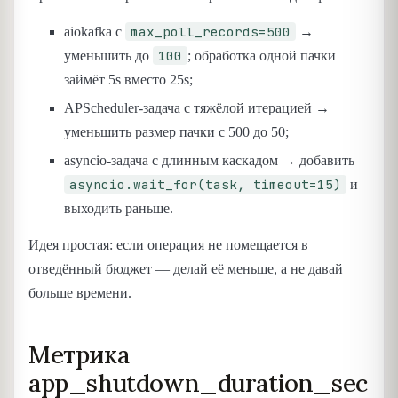
max_poll_records=500
aiokafka с
→
100
уменьшить до
; обработка одной пачки
займёт 5s вместо 25s;
APScheduler-задача с тяжёлой итерацией →
уменьшить размер пачки с 500 до 50;
asyncio-задача с длинным каскадом → добавить
asyncio.wait_for(task, timeout=15)
и
выходить раньше.
Идея простая: если операция не помещается в
отведённый бюджет — делай её меньше, а не давай
больше времени.
Метрика
app_shutdown_duration_sec