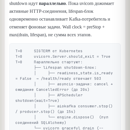
shutdown идут
параллельно
. Пока uvicorn дожимает
активные HTTP-соединения, lifespan-блок
одновременно останавливает Kafka-потребитель и
отменяет фоновые задачи. Wall clock = preStop +
max(drain, lifespan), не сумма всех этапов.
T=0     SIGTERM от Kubernetes

T=0     uvicorn.Server.should_exit = True

T=0     Параллельно стартуют:

        ├── lifespan shutdown-блок:

        │     ├── readiness_state.is_ready 
= False  → /health/ready отвечает 503

        │     ├── asyncio-задачи: cancel + 
ожидание CancelledError (до 20s)

        │     ├── APScheduler 
shutdown(wait=True)

        │     ├── aiokafka consumer.stop() 
/ producer.stop() (до 15s)

        │     └── engine.dispose()  (пул 
соединений SQLAlchemy)

        └── uvicorn graceful drain (--