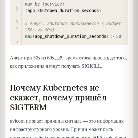
max
by
(
service
)
(
app_shutdown_duration_seconds
)
# Алерт: shutdown приближается к budget 
(50s из 60s)
max
(
app_shutdown_duration_seconds
)
>
50
Алерт при 50s из 60s даёт время отреагировать до того,
как приложения начнут получать SIGKILL.
Почему Kubernetes не
скажет, почему пришёл
SIGTERM
uvicorn не знает причины сигнала — это информация
инфраструктурного уровня. Причин может быть
несколько: rolling deploy новой версии, HPA scale-down