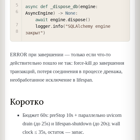
async
def
_dispose_db
(
engine
:
AsyncEngine
)
-
>
None
:
await
 engine
.
dispose
(
)
    logger
.
info
(
"SQLAlchemy engine 
закрыт"
)
ERROR при завершении — только если что-то
действительно пошло не так: force-kill до завершения
транзакций, потеря соединения в процессе дренажа,
необработанное исключение в lifespan.
Коротко
Бюджет 60s: preStop 10s + параллельно uvicorn
drain (до 25s) и lifespan-shutdown (до 20s); wall
clock ≤ 35s, остаток — запас.