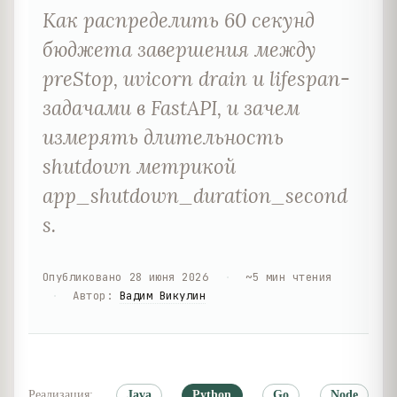
Как распределить 60 секунд
бюджета завершения между
preStop, uvicorn drain и lifespan-
задачами в FastAPI, и зачем
измерять длительность
shutdown метрикой
app_shutdown_duration_second
s.
Опубликовано
28 июня 2026
·
~
5
мин чтения
·
Автор
:
Вадим Викулин
Реализация:
Java
Python
Go
Node