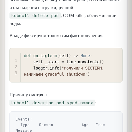
из-за падения нагрузки, ручной
kubectl delete pod
, OOM killer, обслуживание
ноды.
В коде фиксируем только сам факт получения:
COPY
def
on_sigterm
(
self
)
-
>
None
:
    self
.
_start 
=
 time
.
monotonic
(
)
    logger
.
info
(
"получили SIGTERM, 
начинаем graceful shutdown"
)
Причину смотрят в
kubectl describe pod <pod-name>
:
Events:

  Type    Reason            Age   From                    
Message
