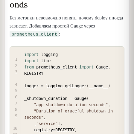
onds
Без метрики невозможно понять, почему deploy иногда
зависает. Добавляем простой Gauge через
prometheus_client
:
COPY
import
import
from
 prometheus_client 
import
 Gauge
,
REGISTRY

logger 
=
 logging
.
getLogger
(
__name__
)
_shutdown_duration 
=
 Gauge
(
"app_shutdown_duration_seconds"
,
"Duration of graceful shutdown in 
seconds"
,
[
"service"
]
,
    registry
=
REGISTRY
,