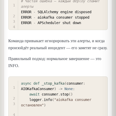
# Частая ошибка — каждый deploy спамит 
алерты
ERROR 
-
 SQLAlchemy engine disposed

ERROR 
-
 aiokafka consumer stopped

ERROR 
-
Команда привыкает игнорировать эти алерты, и когда
произойдёт реальный инцидент — его заметят не сразу.
Правильный подход: нормальное завершение — это
INFO.
COPY
async
def
_stop_kafka
(
consumer
:
AIOKafkaConsumer
)
-
>
None
:
await
 consumer
.
stop
(
)
    logger
.
info
(
"aiokafka consumer 
остановлен"
)