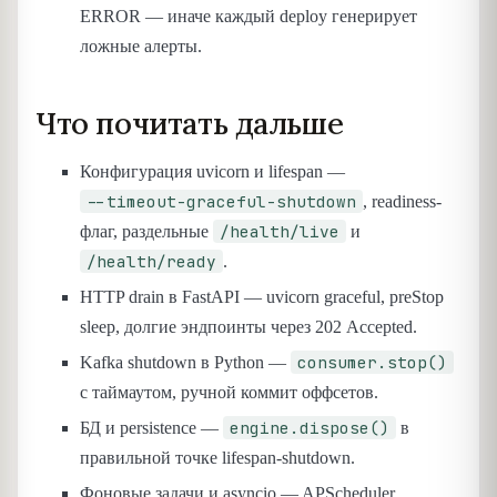
ERROR — иначе каждый deploy генерирует
ложные алерты.
Что почитать дальше
Конфигурация uvicorn и lifespan —
--timeout-graceful-shutdown
, readiness-
/health/live
флаг, раздельные
и
/health/ready
.
HTTP drain в FastAPI — uvicorn graceful, preStop
sleep, долгие эндпоинты через 202 Accepted.
consumer.stop()
Kafka shutdown в Python —
с таймаутом, ручной коммит оффсетов.
engine.dispose()
БД и persistence —
в
правильной точке lifespan-shutdown.
Фоновые задачи и asyncio — APScheduler,