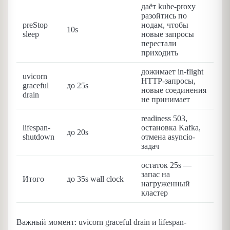
даёт kube-proxy
разойтись по
preStop
нодам, чтобы
10s
sleep
новые запросы
перестали
приходить
дожимает in-flight
uvicorn
HTTP-запросы,
graceful
до 25s
новые соединения
drain
не принимает
readiness 503,
lifespan-
остановка Kafka,
до 20s
shutdown
отмена asyncio-
задач
остаток 25s —
запас на
Итого
до 35s wall clock
нагруженный
кластер
Важный момент: uvicorn graceful drain и lifespan-