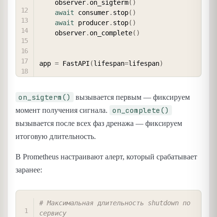
    observer
.
on_sigterm
(
)
await
 consumer
.
stop
(
)
await
 producer
.
stop
(
)
    observer
.
on_complete
(
)
app 
=
 FastAPI
(
lifespan
=
lifespan
)
on_sigterm()
вызывается первым — фиксируем
on_complete()
момент получения сигнала.
вызывается после всех фаз дренажа — фиксируем
итоговую длительность.
В Prometheus настраивают алерт, который срабатывает
заранее:
COPY
# Максимальная длительность shutdown по 
сервису