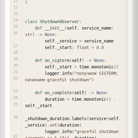
)
class
ShutdownObserver
:
def
__init__
(
self
,
 service_name
:
str
)
-
>
None
:
        self
.
_service 
=
 service_name

        self
.
_start
:
float
=
0.0
def
on_sigterm
(
self
)
-
>
None
:
        self
.
_start 
=
 time
.
monotonic
(
)
        logger
.
info
(
"получили SIGTERM, 
начинаем graceful shutdown"
)
def
on_complete
(
self
)
-
>
None
:
        duration 
=
 time
.
monotonic
(
)
-
self
.
_start

_shutdown_duration
.
labels
(
service
=
self
.
_service
)
.
set
(
duration
)
        logger
.
info
(
"graceful shutdown 
завершён за %.1fs"
,
 duration
)