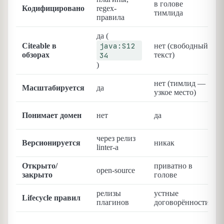
в голове
Кодифицировано
regex-
тимлида
правила
да (
java:S12
Citeable в
нет (свободный
обзорах
34
текст)
)
)
нет (тимлид —
Масштабируется
да
узкое место)
Понимает домен
нет
да
через релиз
Версионируется
никак
linter-а
Открыто/
приватно в
open-source
закрыто
голове
релизы
устные
Lifecycle правил
плагинов
договорённости