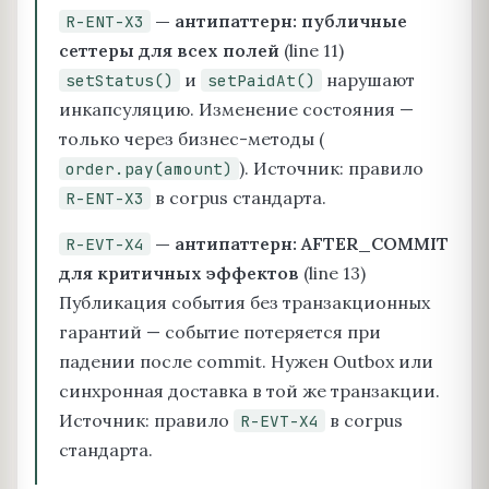
— антипаттерн: публичные
R-ENT-X3
сеттеры для всех полей
(line 11)
и
нарушают
setStatus()
setPaidAt()
инкапсуляцию. Изменение состояния —
только через бизнес-методы (
). Источник: правило
order.pay(amount)
в corpus стандарта.
R-ENT-X3
— антипаттерн: AFTER_COMMIT
R-EVT-X4
для критичных эффектов
(line 13)
Публикация события без транзакционных
гарантий — событие потеряется при
падении после commit. Нужен Outbox или
синхронная доставка в той же транзакции.
Источник: правило
в corpus
R-EVT-X4
стандарта.