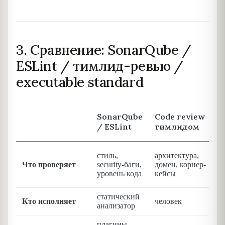
3. Сравнение: SonarQube /
ESLint / тимлид-ревью /
executable standard
SonarQube
Code review
/ ESLint
тимлидом
стиль,
архитектура,
Что проверяет
security-баги,
домен, корнер-
уровень кода
кейсы
статический
Кто исполняет
человек
анализатор
плагины,