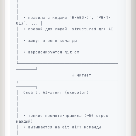
│

│                                                 
│

│  • правила с кодами `R-AGG-3`, `PG-T-
013`, ... │

│  • прозой для людей, structured для AI          
│

│  • живут в репо команды                         
│

│  • версионируются git-ом                        
│

└─────────────────────────────────────────
────────┘

                       ↓ читает

┌─────────────────────────────────────────
────────┐

│  Слой 2: AI-агент (executor)                    
│

│                                                 
│

│  • тонкие промпты-правила (~50 строк 
каждый)    │

│  • вызываются на git diff команды               
│
