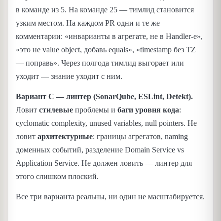
в команде из 5. На команде 25 — тимлид становится
узким местом. На каждом PR одни и те же
комментарии: «инварианты в агрегате, не в Handler-е»,
«это не value object, добавь equals», «timestamp без TZ
— поправь». Через полгода тимлид выгорает или
уходит — знание уходит с ним.
Вариант C — линтер (SonarQube, ESLint, Detekt).
Ловит
стилевые
проблемы и
баги уровня кода
:
cyclomatic complexity, unused variables, null pointers. Не
ловит
архитектурные
: границы агрегатов, naming
доменных событий, разделение Domain Service vs
Application Service. Не должен ловить — линтер для
этого слишком плоский.
Все три варианта реальны, ни один не масштабируется.