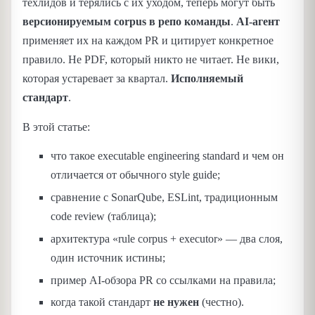
техлидов и терялись с их уходом, теперь могут быть
версионируемым corpus в репо команды
.
AI-агент
применяет их на каждом PR и цитирует конкретное
правило. Не PDF, который никто не читает. Не вики,
которая устаревает за квартал.
Исполняемый
стандарт
.
В этой статье:
что такое executable engineering standard и чем он
отличается от обычного style guide;
сравнение с SonarQube, ESLint, традиционным
code review (таблица);
архитектура «rule corpus + executor» — два слоя,
один источник истины;
пример AI-обзора PR со ссылками на правила;
когда такой стандарт
не нужен
(честно).