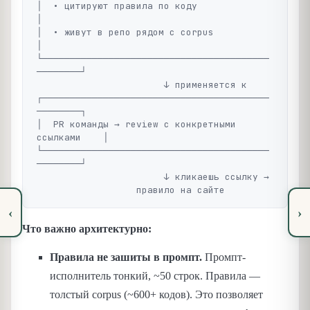
│  • цитируют правила по коду                     
│

│  • живут в репо рядом с corpus                  
│

└─────────────────────────────────────────
────────┘

                       ↓ применяется к

┌─────────────────────────────────────────
────────┐

│  PR команды → review с конкретными 
ссылками    │

└─────────────────────────────────────────
────────┘

                       ↓ кликаешь ссылку →

‹
›
Что важно архитектурно:
Правила не зашиты в промпт.
Промпт-
исполнитель тонкий, ~50 строк. Правила —
толстый corpus (~600+ кодов). Это позволяет