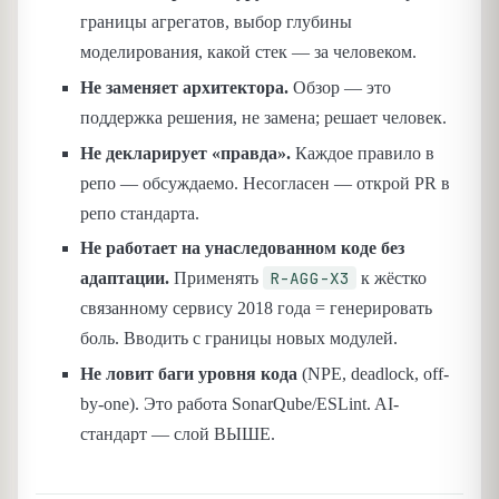
границы агрегатов, выбор глубины
моделирования, какой стек — за человеком.
Не заменяет архитектора.
Обзор — это
поддержка решения, не замена; решает человек.
Не декларирует «правда».
Каждое правило в
репо — обсуждаемо. Несогласен — открой PR в
репо стандарта.
Не работает на унаследованном коде без
R-AGG-X3
адаптации.
Применять
к жёстко
связанному сервису 2018 года = генерировать
боль. Вводить с границы новых модулей.
Не ловит баги уровня кода
(NPE, deadlock, off-
by-one). Это работа SonarQube/ESLint. AI-
стандарт — слой ВЫШЕ.