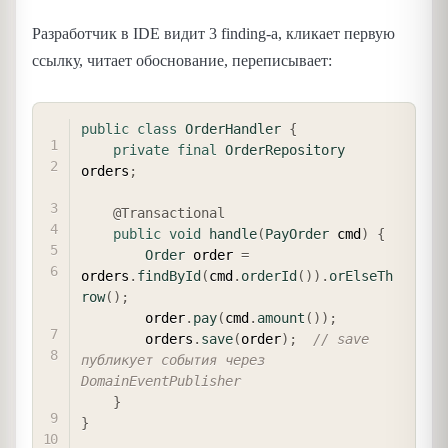
Разработчик в IDE видит 3 finding-а, кликает первую
ссылку, читает обоснование, переписывает:
COPY
public
class
OrderHandler
{
private
final
OrderRepository
orders
;
@Transactional
public
void
handle
(
PayOrder
 cmd
)
{
Order
 order 
=
orders
.
findById
(
cmd
.
orderId
(
)
)
.
orElseTh
row
(
)
;
        order
.
pay
(
cmd
.
amount
(
)
)
;
        orders
.
save
(
order
)
;
// save 
публикует события через 
DomainEventPublisher
}
}