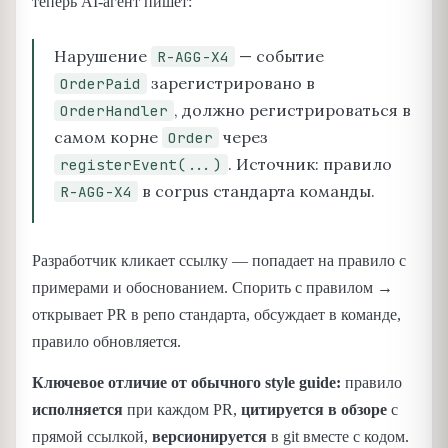
теперь AI-агент пишет:
Нарушение
— событие
R-AGG-X4
зарегистрировано в
OrderPaid
, должно регистрироваться в
OrderHandler
самом корне
через
Order
. Источник: правило
registerEvent(...)
в corpus стандарта команды.
R-AGG-X4
Разработчик кликает ссылку — попадает на правило с
примерами и обоснованием. Спорить с правилом →
открывает PR в репо стандарта, обсуждает в команде,
правило обновляется.
Ключевое отличие от обычного style guide:
правило
исполняется
при каждом PR,
цитируется в обзоре
с
прямой ссылкой,
версионируется
в git вместе с кодом.