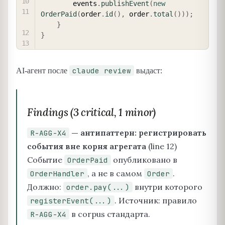
        events
.
publishEvent
(
new
OrderPaid
(
order
.
id
(
)
,
 order
.
total
(
)
)
)
;
}
}
claude review
AI-агент после
выдаст:
Findings (3 critical, 1 minor)
— антипаттерн: регистрировать
R-AGG-X4
события вне корня агрегата
(line 12)
Событие
опубликовано в
OrderPaid
, а не в самом
.
OrderHandler
Order
Должно:
внутри которого
order.pay(...)
. Источник: правило
registerEvent(...)
в corpus стандарта.
R-AGG-X4