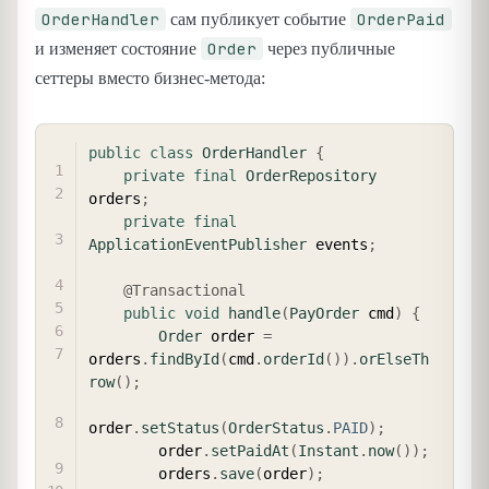
OrderHandler
OrderPaid
сам публикует событие
Order
и изменяет состояние
через публичные
сеттеры вместо бизнес-метода:
COPY
public
class
OrderHandler
{
private
final
OrderRepository
orders
;
private
final
ApplicationEventPublisher
 events
;
@Transactional
public
void
handle
(
PayOrder
 cmd
)
{
Order
 order 
=
orders
.
findById
(
cmd
.
orderId
(
)
)
.
orElseTh
row
(
)
;
order
.
setStatus
(
OrderStatus
.
PAID
)
;
        order
.
setPaidAt
(
Instant
.
now
(
)
)
;
        orders
.
save
(
order
)
;