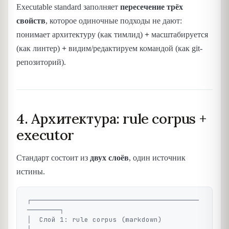
Executable standard заполняет
пересечение трёх
свойств
, которое одиночные подходы не дают:
понимает архитектуру (как тимлид)
+
масштабируется
(как линтер)
+
видим/редактируем командой (как git-
репозиторий).
4. Архитектура: rule corpus +
executor
Стандарт состоит из
двух слоёв
, один источник
истины.
┌─────────────────────────────────────────
────────┐

│  Слой 1: rule corpus (markdown)                 