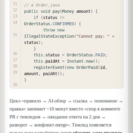
// в Order.java
public
void
pay
(
Money
 amount
)
{
if
(
status 
!=
OrderStatus
.
CONFIRMED
)
{
throw
new
IllegalStateException
(
"Cannot pay: "
+
status
)
;
}
this
.
status 
=
OrderStatus
.
PAID
;
this
.
paidAt 
=
Instant
.
now
(
)
;
registerEvent
(
new
OrderPaid
(
id
,
amount
,
 paidAt
)
)
;
}
Цикл «правило → AI-обзор → ссылка → понимание →
правка» занимает ~10 минут вместо «спор в комменте
PR с тимлидом → ожидание ответа на 2 дня →
разворот → конфликт-merge». Тимлид появляется
только если разработчик хочет
обсудить само правило
.