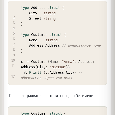
COPY
type
 Address 
struct
{
    City   
string
    Street 
string
}
type
 Customer 
struct
{
    Name    
string
    Address Address 
// именованное поле
}
c 
:=
 Customer
{
Name
:
"Анна"
,
 Address
:
Address
{
City
:
"Москва"
}
}
fmt
.
Println
(
c
.
Address
.
City
)
// 
обращаемся через имя поля
Теперь встраивание — то же поле, но без имени:
COPY
type
 Customer 
struct
{