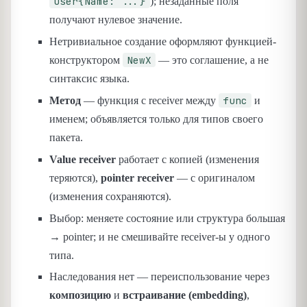
User{Name: ...}
); незаданные поля
получают нулевое значение.
Нетривиальное создание оформляют функцией-
NewX
конструктором
— это соглашение, а не
синтаксис языка.
func
Метод
— функция с receiver между
и
именем; объявляется только для типов своего
пакета.
Value receiver
работает с копией (изменения
теряются),
pointer receiver
— с оригиналом
(изменения сохраняются).
Выбор: меняете состояние или структура большая
→ pointer; и не смешивайте receiver-ы у одного
типа.
Наследования нет — переиспользование через
композицию
и
встраивание (embedding)
,