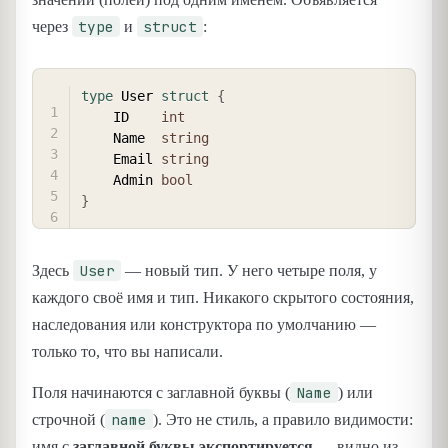
type
struct
через
и
:
COPY
type
 User 
struct
{
    ID    
int
    Name  
string
    Email 
string
    Admin 
bool
}
User
Здесь
— новый тип. У него четыре поля, у
каждого своё имя и тип. Никакого скрытого состояния,
наследования или конструктора по умолчанию —
только то, что вы написали.
Name
Поля начинаются с заглавной буквы (
) или
name
строчной (
). Это не стиль, а правило видимости:
имя с
заглавной буквы экспортируется
— видно из