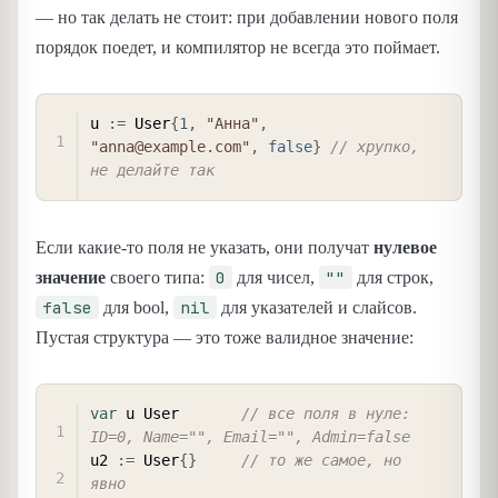
— но так делать не стоит: при добавлении нового поля
порядок поедет, и компилятор не всегда это поймает.
COPY
u 
:=
 User
{
1
,
"Анна"
,
"anna@example.com"
,
false
}
// хрупко, 
не делайте так
Если какие-то поля не указать, они получат
нулевое
0
""
значение
своего типа:
для чисел,
для строк,
false
nil
для bool,
для указателей и слайсов.
Пустая структура — это тоже валидное значение:
COPY
var
 u User       
// все поля в нуле: 
ID=0, Name="", Email="", Admin=false
u2 
:=
 User
{
}
// то же самое, но 
явно