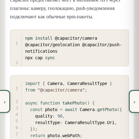
плагины: камеру, геолокацию, push-уведомления
подключают как обычные npm-пакеты.
COPY
npm
install
 @capacitor/camera 
@capacitor/geolocation @capacitor/push-
notifications

npx cap 
sync
COPY
import
{
 Camera
,
 CameraResultType 
}
from
"@capacitor/camera"
;
‹
›
async
function
takePhoto
(
)
{
const
 photo 
=
await
 Camera
.
getPhoto
(
{
    quality
:
90
,
    resultType
:
 CameraResultType
.
Uri
,
}
)
;
return
 photo
.
webPath
;