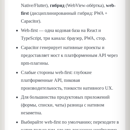
Native/Flutter),
гибрид
(WebView-обёртка),
web-
first
(дисциплинированный гибрид: PWA +
Capacitor).
Web-first — одна кодовая база на React и
TypeScript, три канала: браузер, PWA, стор.
Capacitor генерирует нативные проекты и
предоставляет мост к платформенным API через
npm-плагины.
Слабые стороны web-first: глубокие
платформенные API, пиковая
производительность, тонкости нативного UX.
Для большинства продуктовых приложений
(формы, списки, чаты) разница с нативом
незаметна.
Выбирайте web-first по умолчанию; переходите в
натив только там, где это доказанно необходимо.