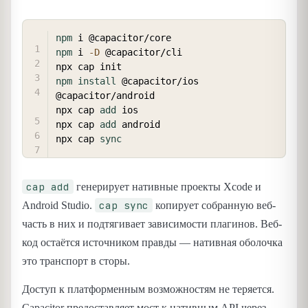
COPY
npm
npm
 i 
-D
 @capacitor/cli

npm
install
 @capacitor/ios 
@capacitor/android

npx cap 
add
 ios

npx cap 
add
 android

npx cap 
sync
cap add
генерирует нативные проекты Xcode и
cap sync
Android Studio.
копирует собранную веб-
часть в них и подтягивает зависимости плагинов. Веб-
код остаётся источником правды — нативная оболочка
это транспорт в сторы.
Доступ к платформенным возможностям не теряется.
Capacitor предоставляет мост к нативным API через