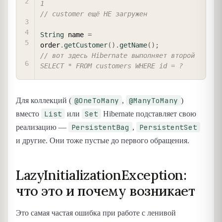
1
// customer ещё НЕ загружен
String
 name 
=
order
.
getCustomer
(
)
.
getName
(
)
;
// вот здесь Hibernate выполняет второй 
SELECT * FROM customers WHERE id = ?
@OneToMany
@ManyToMany
Для коллекций (
,
)
List
Set
вместо
или
Hibernate подставляет свою
PersistentBag
PersistentSet
реализацию —
,
и другие. Они тоже пустые до первого обращения.
LazyInitializationException:
что это и почему возникает
Это самая частая ошибка при работе с ленивой