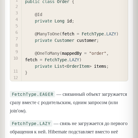
public
class
Order
{
@Id
private
Long
 id
;
@ManyToOne
(
fetch 
=
FetchType
.
LAZY
)
private
Customer
 customer
;
@OneToMany
(
mappedBy 
=
"order"
,
fetch 
=
FetchType
.
LAZY
)
private
List
<
OrderItem
>
 items
;
}
FetchType.EAGER
— связанный объект загружается
сразу вместе с родительским, одним запросом (или
join'ом).
FetchType.LAZY
— связь не загружается до первого
обращения к ней. Hibernate подставляет вместо неё