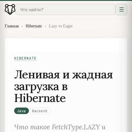
☰
Главная
›
Hibernate
›
Lazy vs Eager
HIBERNATE
Ленивая и жадная
загрузка в
Hibernate
Java
Backend
Что такое FetchType.LAZY и