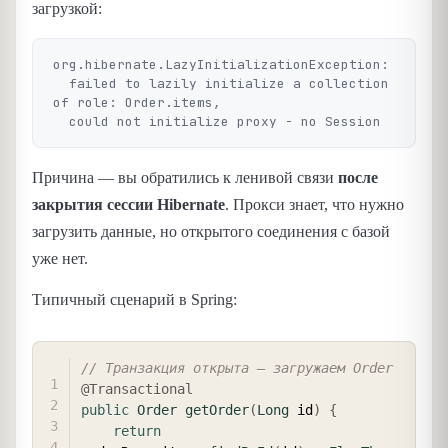
загрузкой:
org.hibernate.LazyInitializationException:

  failed to lazily initialize a collection 
of role: Order.items,

Причина — вы обратились к ленивой связи
после
закрытия сессии Hibernate
. Прокси знает, что нужно
загрузить данные, но открытого соединения с базой
уже нет.
Типичный сценарий в Spring:
COPY
// Транзакция открыта — загружаем Order
@Transactional
public
Order
getOrder
(
Long
 id
)
{
return