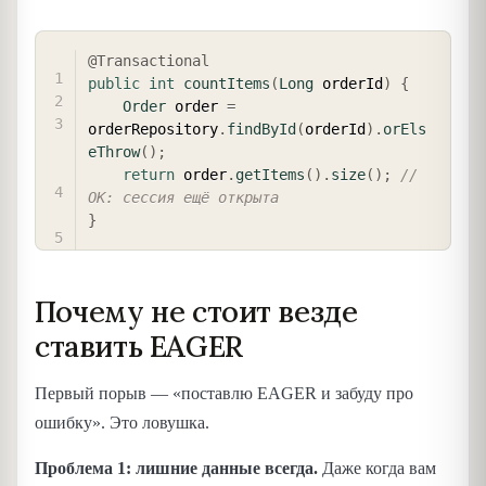
COPY
@Transactional
public
int
countItems
(
Long
 orderId
)
{
Order
 order 
=
orderRepository
.
findById
(
orderId
)
.
orEls
eThrow
(
)
;
return
 order
.
getItems
(
)
.
size
(
)
;
// 
OK: сессия ещё открыта
}
Почему не стоит везде
ставить EAGER
Первый порыв — «поставлю EAGER и забуду про
ошибку». Это ловушка.
Проблема 1: лишние данные всегда.
Даже когда вам