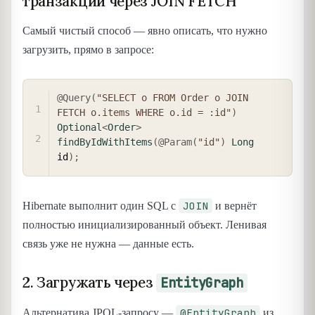
транзакции через JOIN FETCH
Самый чистый способ — явно описать, что нужно
загрузить, прямо в запросе:
COPY
@Query
(
"SELECT o FROM Order o JOIN 
FETCH o.items WHERE o.id = :id"
)
Optional
<
Order
>
findByIdWithItems
(
@Param
(
"id"
)
Long
id
)
;
JOIN
Hibernate выполнит один SQL с
и вернёт
полностью инициализированный объект. Ленивая
связь уже не нужна — данные есть.
2. Загружать через
EntityGraph
@EntityGraph
Альтернатива JPQL-запросу —
из