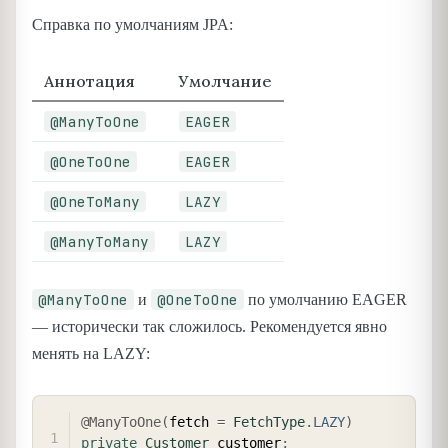
Справка по умолчаниям JPA:
Аннотация
Умолчание
@ManyToOne
EAGER
@OneToOne
EAGER
@OneToMany
LAZY
@ManyToMany
LAZY
@ManyToOne
@OneToOne
и
по умолчанию EAGER
— исторически так сложилось. Рекомендуется явно
менять на LAZY:
COPY
@ManyToOne
(
fetch 
=
FetchType
.
LAZY
)
private
Customer
 customer
;