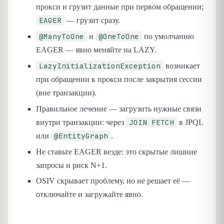
прокси и грузит данные при первом обращении;
EAGER
— грузит сразу.
@ManyToOne
@OneToOne
и
по умолчанию
EAGER — явно меняйте на LAZY.
LazyInitializationException
возникает
при обращении к прокси после закрытия сессии
(вне транзакции).
Правильное лечение — загрузить нужные связи
JOIN FETCH
внутри транзакции: через
в JPQL
@EntityGraph
или
.
Не ставьте EAGER везде: это скрытые лишние
запросы и риск N+1.
OSIV скрывает проблему, но не решает её —
отключайте и загружайте явно.