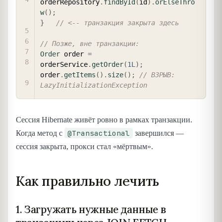
orderRepository
.
findById
(
id
)
.
orElseThro
w
(
)
;
}
// <-- транзакция закрыта здесь
// Позже, вне транзакции:
Order
 order 
=
orderService
.
getOrder
(
1L
)
;
order
.
getItems
(
)
.
size
(
)
;
// ВЗРЫВ: 
LazyInitializationException
Сессия Hibernate живёт ровно в рамках транзакции.
@Transactional
Когда метод с
завершился —
сессия закрыта, прокси стал «мёртвым».
Как правильно лечить
1. Загружать нужные данные в