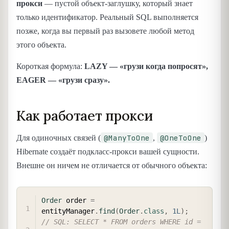
прокси
— пустой объект-заглушку, который знает
только идентификатор. Реальный SQL выполняется
позже, когда вы первый раз вызовете любой метод
этого объекта.
Короткая формула:
LAZY — «грузи когда попросят»,
EAGER — «грузи сразу».
Как работает прокси
@ManyToOne
@OneToOne
Для одиночных связей (
,
)
Hibernate создаёт подкласс-прокси вашей сущности.
Внешне он ничем не отличается от обычного объекта:
COPY
Order
 order 
=
entityManager
.
find
(
Order
.
class
,
1L
)
;
// SQL: SELECT * FROM orders WHERE id = 