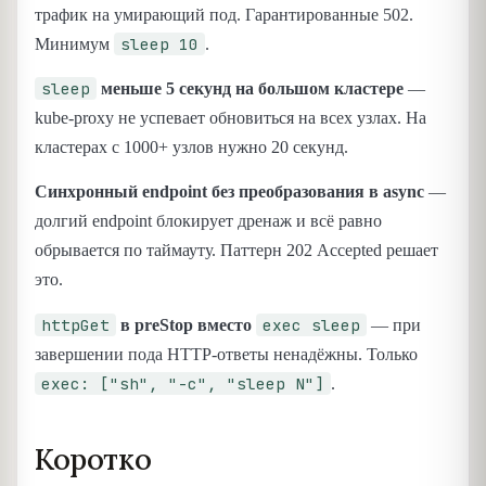
трафик на умирающий под. Гарантированные 502.
sleep 10
Минимум
.
sleep
меньше 5 секунд на большом кластере
—
kube-proxy не успевает обновиться на всех узлах. На
кластерах с 1000+ узлов нужно 20 секунд.
Синхронный endpoint без преобразования в async
—
долгий endpoint блокирует дренаж и всё равно
обрывается по таймауту. Паттерн 202 Accepted решает
это.
httpGet
exec sleep
в preStop вместо
— при
завершении пода HTTP-ответы ненадёжны. Только
exec: ["sh", "-c", "sleep N"]
.
Коротко