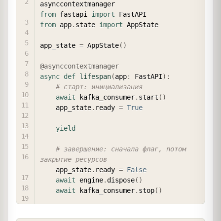
from
 fastapi 
import
from
 app
.
state 
import
 AppState

app_state 
=
 AppState
(
)
@asynccontextmanager
async
def
lifespan
(
app
:
 FastAPI
)
:
# старт: инициализация
await
 kafka_consumer
.
start
(
)
    app_state
.
ready 
=
True
yield
# завершение: сначала флаг, потом 
закрытие ресурсов
    app_state
.
ready 
=
False
await
 engine
.
dispose
(
)
await
 kafka_consumer
.
stop
(
)