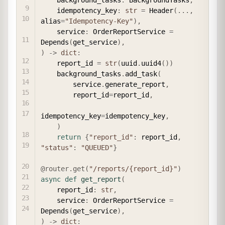
    idempotency_key
:
str
=
 Header
(
.
.
.
,
alias
=
"Idempotency-Key"
)
,
    service
:
 OrderReportService 
=
Depends
(
get_service
)
,
)
-
>
dict
:
    report_id 
=
str
(
uuid
.
uuid4
(
)
)
    background_tasks
.
add_task
(
        service
.
generate_report
,
        report_id
=
report_id
,
idempotency_key
=
idempotency_key
,
)
return
{
"report_id"
:
 report_id
,
"status"
:
"QUEUED"
}
@router
.
get
(
"/reports/{report_id}"
)
async
def
get_report
(
    report_id
:
str
,
    service
:
 OrderReportService 
=
Depends
(
get_service
)
,
)
-
>
dict
: