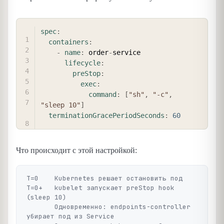
COPY
spec
:
containers
:
-
name
:
 order
-
service

lifecycle
:
preStop
:
exec
:
command
:
[
"sh"
,
"-c"
,
"sleep 10"
]
terminationGracePeriodSeconds
:
60
Что происходит с этой настройкой:
T=0    Kubernetes решает остановить под

T=0+   kubelet запускает preStop hook 
(sleep 10)

       Одновременно: endpoints-controller 
убирает под из Service
