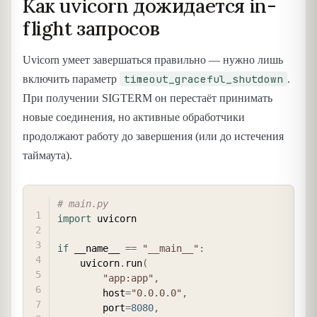
Как uvicorn дожидается in-
flight запросов
Uvicorn умеет завершаться правильно — нужно лишь
timeout_graceful_shutdown
включить параметр
.
При получении SIGTERM он перестаёт принимать
новые соединения, но активные обработчики
продолжают работу до завершения (или до истечения
таймаута).
COPY
# main.py
import
 uvicorn

if
 __name__ 
==
"__main__"
:
    uvicorn
.
run
(
"app:app"
,
        host
=
"0.0.0.0"
,
        port
=
8080
,