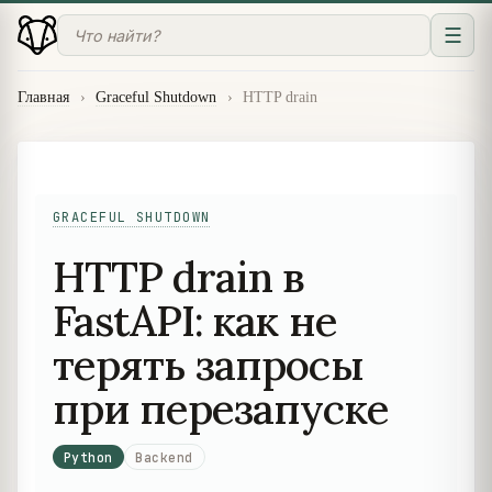
☰
Главная
›
Graceful Shutdown
›
HTTP drain
GRACEFUL SHUTDOWN
HTTP drain в
FastAPI: как не
терять запросы
при перезапуске
Python
Backend