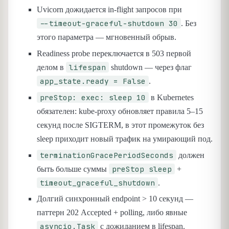
Uvicorn дожидается in-flight запросов при
--timeout-graceful-shutdown 30
. Без
этого параметра — мгновенный обрыв.
Readiness probe переключается в 503 первой
lifespan
делом в
shutdown — через флаг
app_state.ready = False
.
preStop: exec: sleep 10
в Kubernetes
обязателен: kube-proxy обновляет правила 5–15
секунд после SIGTERM, в этот промежуток без
sleep приходит новый трафик на умирающий под.
terminationGracePeriodSeconds
должен
preStop sleep
быть больше суммы
+
timeout_graceful_shutdown
.
Долгий синхронный endpoint > 10 секунд —
паттерн 202 Accepted + polling, либо явные
asyncio.Task
с дожиданием в lifespan.