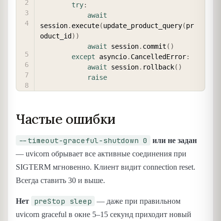
try
:
await
session
.
execute
(
update_product_query
(
pr
oduct_id
)
)
await
 session
.
commit
(
)
except
 asyncio
.
CancelledError
:
await
 session
.
rollback
(
)
raise
Частые ошибки
--timeout-graceful-shutdown 0
или не задан
— uvicorn обрывает все активные соединения при
SIGTERM мгновенно. Клиент видит connection reset.
Всегда ставить 30 и выше.
preStop sleep
Нет
— даже при правильном
uvicorn graceful в окне 5–15 секунд приходит новый