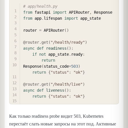
COPY
# app/health.py
from
 fastapi 
import
 APIRouter
,
from
 app
.
lifespan 
import
 app_state

router 
=
 APIRouter
(
)
@router
.
get
(
"/health/ready"
)
async
def
readiness
(
)
:
if
not
 app_state
.
ready
:
return
Response
(
status_code
=
503
)
return
{
"status"
:
"ok"
}
@router
.
get
(
"/health/live"
)
async
def
liveness
(
)
:
return
{
"status"
:
"ok"
}
Как только readiness probe видит 503, Kubernetes
перестаёт слать новые запросы на этот под. Активные