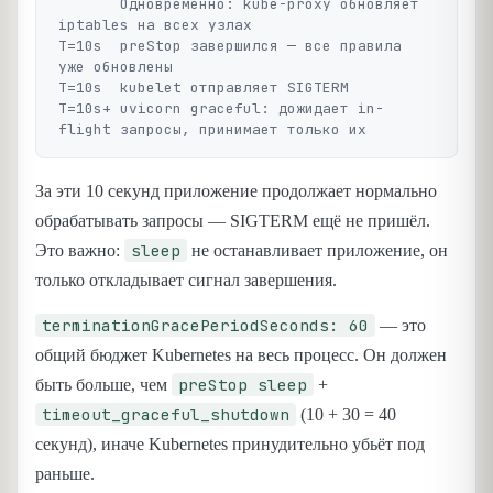
       Одновременно: kube-proxy обновляет 
iptables на всех узлах

T=10s  preStop завершился — все правила 
уже обновлены

T=10s  kubelet отправляет SIGTERM

T=10s+ uvicorn graceful: дожидает in-
За эти 10 секунд приложение продолжает нормально
обрабатывать запросы — SIGTERM ещё не пришёл.
sleep
Это важно:
не останавливает приложение, он
только откладывает сигнал завершения.
terminationGracePeriodSeconds: 60
— это
общий бюджет Kubernetes на весь процесс. Он должен
preStop sleep
быть больше, чем
+
timeout_graceful_shutdown
(10 + 30 = 40
секунд), иначе Kubernetes принудительно убьёт под
раньше.