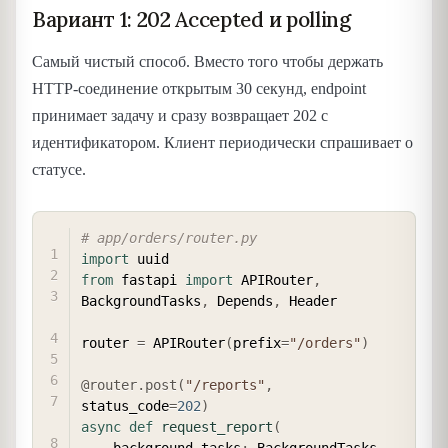
Вариант 1: 202 Accepted и polling
Самый чистый способ. Вместо того чтобы держать
HTTP-соединение открытым 30 секунд, endpoint
принимает задачу и сразу возвращает 202 с
идентификатором. Клиент периодически спрашивает о
статусе.
COPY
# app/orders/router.py
import
from
 fastapi 
import
 APIRouter
,
BackgroundTasks
,
 Depends
,
 Header

router 
=
 APIRouter
(
prefix
=
"/orders"
)
@router
.
post
(
"/reports"
,
status_code
=
202
)
async
def
request_report
(
    background_tasks
:
 BackgroundTasks
,