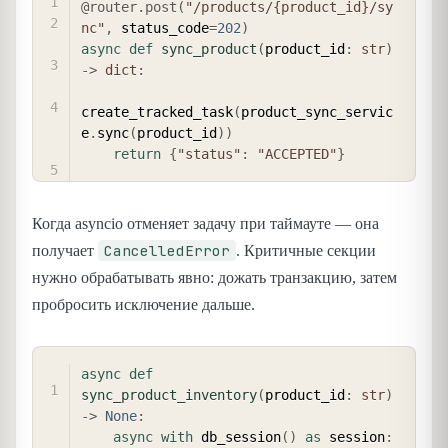
@router
.
post
(
"/products/{product_id}/sy
nc"
,
 status_code
=
202
)
async
def
sync_product
(
product_id
:
str
)
-
>
dict
:
create_tracked_task
(
product_sync_servic
e
.
sync
(
product_id
)
)
return
{
"status"
:
"ACCEPTED"
}
Когда asyncio отменяет задачу при таймауте — она
CancelledError
получает
. Критичные секции
нужно обрабатывать явно: дожать транзакцию, затем
пробросить исключение дальше.
COPY
async
def
sync_product_inventory
(
product_id
:
str
)
-
>
None
:
async
with
 db_session
(
)
as
 session
: