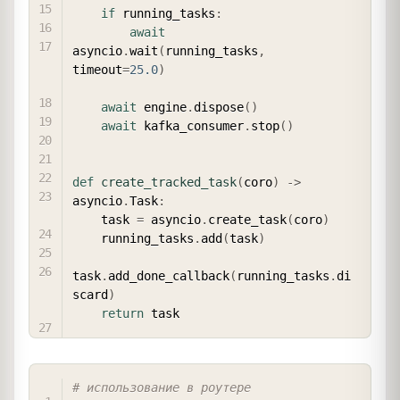
if
 running_tasks
:
await
asyncio
.
wait
(
running_tasks
,
timeout
=
25.0
)
await
 engine
.
dispose
(
)
await
 kafka_consumer
.
stop
(
)
def
create_tracked_task
(
coro
)
-
>
asyncio
.
Task
:
    task 
=
 asyncio
.
create_task
(
coro
)
    running_tasks
.
add
(
task
)
task
.
add_done_callback
(
running_tasks
.
di
scard
)
return
COPY
# использование в роутере