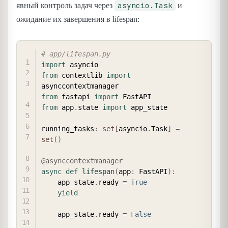
asyncio.Task
явный контроль задач через
и
ожидание их завершения в lifespan:
COPY
# app/lifespan.py
import
from
 contextlib 
import
from
 fastapi 
import
from
 app
.
state 
import
 app_state

running_tasks
:
set
[
asyncio
.
Task
]
=
set
(
)
@asynccontextmanager
async
def
lifespan
(
app
:
 FastAPI
)
:
    app_state
.
ready 
=
True
yield
    app_state
.
ready 
=
False