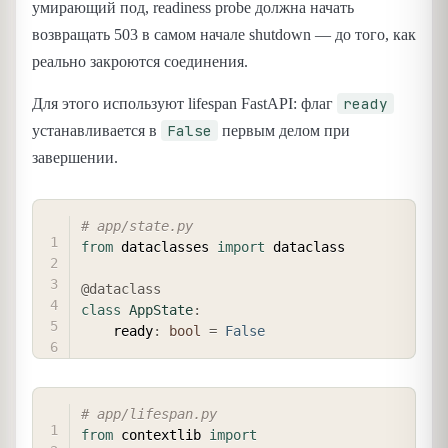
умирающий под, readiness probe должна начать
возвращать 503 в самом начале shutdown — до того, как
реально закроются соединения.
ready
Для этого используют lifespan FastAPI: флаг
False
устанавливается в
первым делом при
завершении.
COPY
# app/state.py
from
 dataclasses 
import
 dataclass

@dataclass
class
AppState
:
    ready
:
bool
=
False
COPY
# app/lifespan.py
from
 contextlib 
import