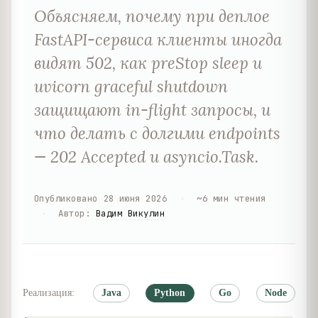
Объясняем, почему при деплое
FastAPI-сервиса клиенты иногда
видят 502, как preStop sleep и
uvicorn graceful shutdown
защищают in-flight запросы, и
что делать с долгими endpoints
— 202 Accepted и asyncio.Task.
Опубликовано
28 июня 2026
·
~
6
мин чтения
·
Автор
:
Вадим Викулин
Реализация:
Java
Python
Go
Node