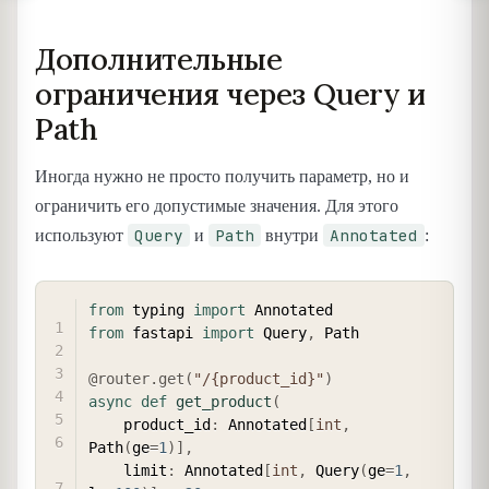
Дополнительные
ограничения через Query и
Path
Иногда нужно не просто получить параметр, но и
ограничить его допустимые значения. Для этого
Query
Path
Annotated
используют
и
внутри
:
COPY
from
 typing 
import
from
 fastapi 
import
 Query
,
 Path

@router
.
get
(
"/{product_id}"
)
async
def
get_product
(
    product_id
:
 Annotated
[
int
,
Path
(
ge
=
1
)
]
,
    limit
:
 Annotated
[
int
,
 Query
(
ge
=
1
,