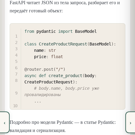
FastAPI читает JSON из тела запроса, разбирает его и
передаёт готовый объект:
COPY
from
 pydantic 
import
 BaseModel

class
CreateProductRequest
(
BaseModel
)
:
    name
:
str
    price
:
float
@router
.
post
(
"/"
)
async
def
create_product
(
body
:
CreateProductRequest
)
:
# body.name, body.price уже 
провалидированы
.
.
.
‹
›
Подробно про модели Pydantic — в статье Pydantic:
валидация и сериализация.