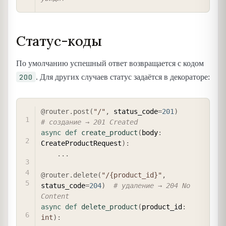
Статус-коды
По умолчанию успешный ответ возвращается с кодом
200
. Для других случаев статус задаётся в декораторе:
COPY
@router
.
post
(
"/"
,
 status_code
=
201
)
# создание → 201 Created
async
def
create_product
(
body
:
CreateProductRequest
)
:
.
.
.
@router
.
delete
(
"/{product_id}"
,
status_code
=
204
)
# удаление → 204 No 
Content
async
def
delete_product
(
product_id
:
int
)
: