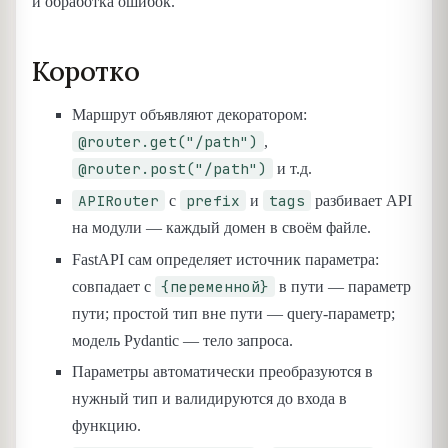
и обработка ошибок.
Коротко
Маршрут объявляют декоратором:
@router.get("/path")
,
@router.post("/path")
и т.д.
APIRouter
prefix
tags
с
и
разбивает API
на модули — каждый домен в своём файле.
FastAPI сам определяет источник параметра:
{переменной}
совпадает с
в пути — параметр
пути; простой тип вне пути — query-параметр;
модель Pydantic — тело запроса.
Параметры автоматически преобразуются в
нужный тип и валидируются до входа в
функцию.