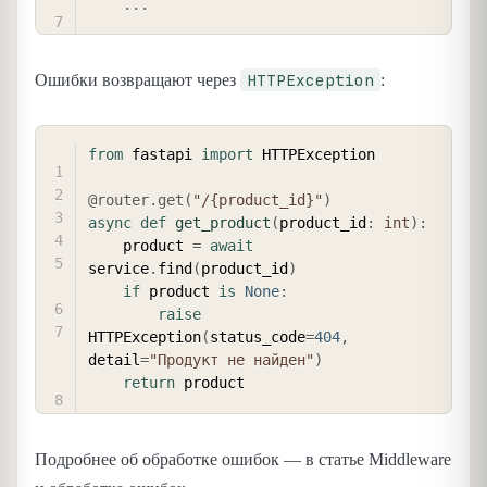
.
.
.
HTTPException
Ошибки возвращают через
:
COPY
from
 fastapi 
import
 HTTPException

@router
.
get
(
"/{product_id}"
)
async
def
get_product
(
product_id
:
int
)
:
    product 
=
await
service
.
find
(
product_id
)
if
 product 
is
None
:
raise
HTTPException
(
status_code
=
404
,
detail
=
"Продукт не найден"
)
return
Подробнее об обработке ошибок — в статье Middleware