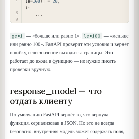
le
=
100
)
]
=
20
,
)
:
.
.
.
ge=1
le=100
— «больше или равно 1»,
— «меньше
или равно 100». FastAPI проверит эти условия и вернёт
ошибку, если значение выходит за границы. Это
работает до входа в функцию — не нужно писать
проверки вручную.
response_model — что
отдать клиенту
По умолчанию FastAPI вернёт то, что вернула
функция, сериализовав в JSON. Но это не всегда
безопасно: внутренняя модель может содержать поля,