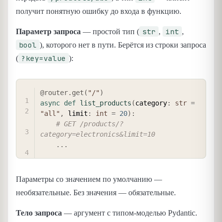
получит понятную ошибку до входа в функцию.
str
int
Параметр запроса
— простой тип (
,
,
bool
), которого нет в пути. Берётся из строки запроса
?key=value
(
):
COPY
@router
.
get
(
"/"
)
async
def
list_products
(
category
:
str
=
"all"
,
 limit
:
int
=
20
)
:
# GET /products/?
category=electronics&limit=10
.
.
.
Параметры со значением по умолчанию —
необязательные. Без значения — обязательные.
Тело запроса
— аргумент с типом-моделью Pydantic.