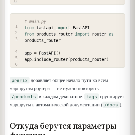
COPY
# main.py
from
 fastapi 
import
from
 products
.
router 
import
 router 
as
products_router

app 
=
 FastAPI
(
)
app
.
include_router
(
products_router
)
prefix
добавляет общее начало пути ко всем
маршрутам роутера — не нужно повторять
/products
tags
в каждом декораторе.
группирует
/docs
маршруты в автоматической документации (
).
Откуда берутся параметры