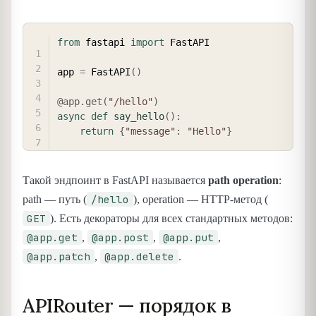
COPY
from
 fastapi 
import
 FastAPI

app 
=
 FastAPI
(
)
@app
.
get
(
"/hello"
)
async
def
say_hello
(
)
:
return
{
"message"
:
"Hello"
}
Такой эндпоинт в FastAPI называется
path operation
:
/hello
path — путь (
), operation — HTTP-метод (
GET
). Есть декораторы для всех стандартных методов:
@app.get
@app.post
@app.put
,
,
,
@app.patch
@app.delete
,
.
APIRouter — порядок в