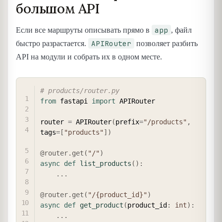
большом API
app
Если все маршруты описывать прямо в
, файл
APIRouter
быстро разрастается.
позволяет разбить
API на модули и собрать их в одном месте.
COPY
# products/router.py
from
 fastapi 
import
 APIRouter

router 
=
 APIRouter
(
prefix
=
"/products"
,
tags
=
[
"products"
]
)
@router
.
get
(
"/"
)
async
def
list_products
(
)
:
.
.
.
@router
.
get
(
"/{product_id}"
)
async
def
get_product
(
product_id
:
int
)
:
.
.
.