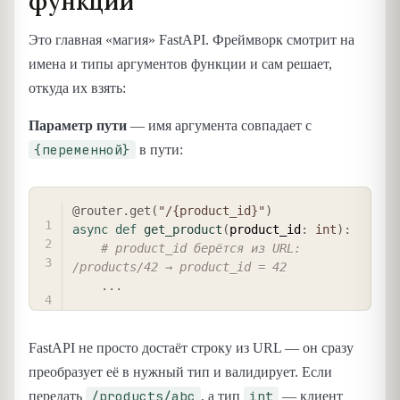
функции
Это главная «магия» FastAPI. Фреймворк смотрит на
имена и типы аргументов функции и сам решает,
откуда их взять:
Параметр пути
— имя аргумента совпадает с
{переменной}
в пути:
COPY
@router
.
get
(
"/{product_id}"
)
async
def
get_product
(
product_id
:
int
)
:
# product_id берётся из URL: 
/products/42 → product_id = 42
.
.
.
FastAPI не просто достаёт строку из URL — он сразу
преобразует её в нужный тип и валидирует. Если
/products/abc
int
передать
, а тип
— клиент