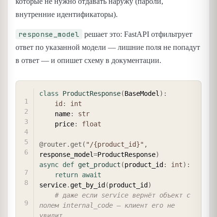
которые не нужно отдавать наружу (пароли,
внутренние идентификаторы).
response_model
решает это: FastAPI отфильтрует
ответ по указанной модели — лишние поля не попадут
в ответ — и опишет схему в документации.
COPY
class
ProductResponse
(
BaseModel
)
:
id
:
int
    name
:
str
    price
:
float
@router
.
get
(
"/{product_id}"
,
response_model
=
ProductResponse
)
async
def
get_product
(
product_id
:
int
)
:
return
await
service
.
get_by_id
(
product_id
)
# даже если service вернёт объект с 
полем internal_code — клиент его не 
увидит