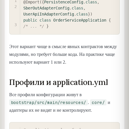
@Import
(
{
PersistenceConfig
.
class
,
SberOutAdapterConfig
.
class
,
UserApiInAdapterConfig
.
class
}
)
public
class
OrderServiceApplication
{
/* ... */
}
Этот вариант чище в смысле явных контрактов между
модулями, но требует больше кода. На практике чаще
используют вариант 1 или 2.
Профили и application.yml
Все профили конфигурации живут в
bootstrap/src/main/resources/
core/
.
и
адаптеры их не видят и не контролируют.
COPY