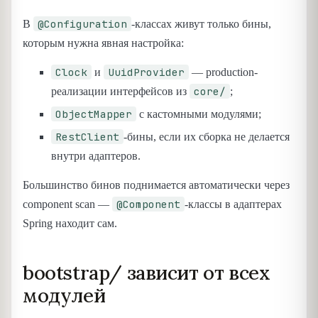
@Configuration
В
-классах живут только бины,
которым нужна явная настройка:
Clock
UuidProvider
и
— production-
core/
реализации интерфейсов из
;
ObjectMapper
с кастомными модулями;
RestClient
-бины, если их сборка не делается
внутри адаптеров.
Большинство бинов поднимается автоматически через
@Component
component scan —
-классы в адаптерах
Spring находит сам.
bootstrap/ зависит от всех
модулей