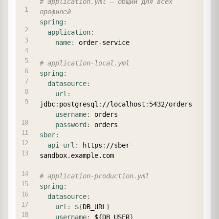
# application.yml — общий для всех 
профилей
spring
:
application
:
name
:
 order
-
service

# application-local.yml
spring
:
datasource
:
url
:
jdbc
:
postgresql
:
//localhost
:
5432/orders

username
:
 orders

password
:
sber
:
api-url
:
 https
:
//sber
-
sandbox.example.com

# application-production.yml
spring
:
datasource
:
url
:
 $
{
DB_URL
}
username
:
 $
{
DB_USER
}