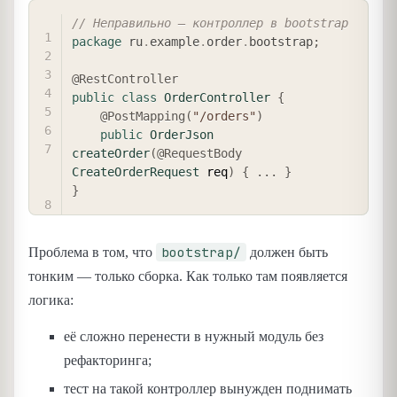
COPY
// Неправильно — контроллер в bootstrap
package
ru
.
example
.
order
.
bootstrap
;
@RestController
public
class
OrderController
{
@PostMapping
(
"/orders"
)
public
OrderJson
createOrder
(
@RequestBody
CreateOrderRequest
 req
)
{
.
.
.
}
}
bootstrap/
Проблема в том, что
должен быть
тонким — только сборка. Как только там появляется
логика:
её сложно перенести в нужный модуль без
рефакторинга;
тест на такой контроллер вынужден поднимать