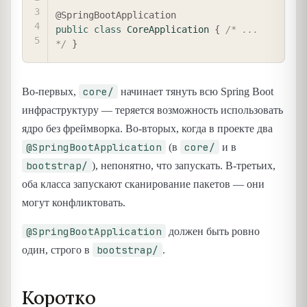
@SpringBootApplication
public
class
CoreApplication
{
/* ... 
*/
}
core/
Во-первых,
начинает тянуть всю Spring Boot
инфраструктуру — теряется возможность использовать
ядро без фреймворка. Во-вторых, когда в проекте два
@SpringBootApplication
core/
(в
и в
bootstrap/
), непонятно, что запускать. В-третьих,
оба класса запускают сканирование пакетов — они
могут конфликтовать.
@SpringBootApplication
должен быть ровно
bootstrap/
один, строго в
.
Коротко