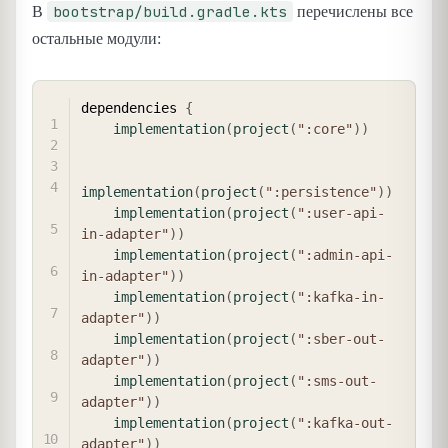
bootstrap/build.gradle.kts
В
перечислены все
остальные модули:
COPY
dependencies 
{
implementation
(
project
(
":core"
)
)
implementation
(
project
(
":persistence"
)
)
implementation
(
project
(
":user-api-
in-adapter"
)
)
implementation
(
project
(
":admin-api-
in-adapter"
)
)
implementation
(
project
(
":kafka-in-
adapter"
)
)
implementation
(
project
(
":sber-out-
adapter"
)
)
implementation
(
project
(
":sms-out-
adapter"
)
)
implementation
(
project
(
":kafka-out-
adapter"
)
)