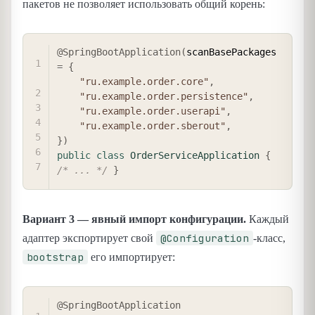
пакетов не позволяет использовать общий корень:
COPY
@SpringBootApplication
(
scanBasePackages 
=
{
"ru.example.order.core"
,
"ru.example.order.persistence"
,
"ru.example.order.userapi"
,
"ru.example.order.sberout"
,
}
)
public
class
OrderServiceApplication
{
/* ... */
}
Вариант 3 — явный импорт конфигурации.
Каждый
@Configuration
адаптер экспортирует свой
-класс,
bootstrap
его импортирует:
COPY
@SpringBootApplication