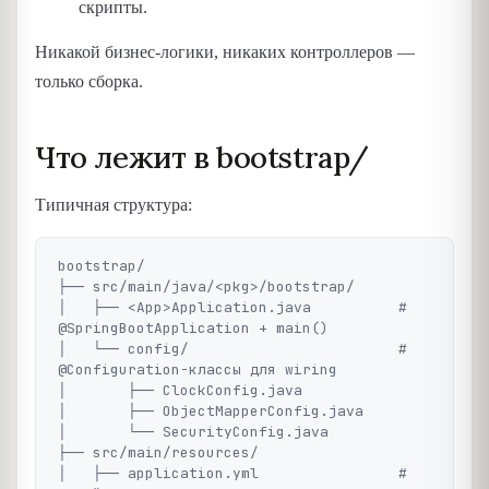
скрипты.
Никакой бизнес-логики, никаких контроллеров —
только сборка.
Что лежит в bootstrap/
Типичная структура:
bootstrap/

├── src/main/java/<pkg>/bootstrap/

│   ├── <App>Application.java          # 
@SpringBootApplication + main()

│   └── config/                        # 
@Configuration-классы для wiring

│       ├── ClockConfig.java

│       ├── ObjectMapperConfig.java

│       └── SecurityConfig.java

├── src/main/resources/

│   ├── application.yml                # 