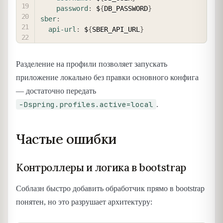
password
:
 $
{
DB_PASSWORD
}
sber
:
api-url
:
 $
{
SBER_API_URL
}
Разделение на профили позволяет запускать
приложение локально без правки основного конфига
— достаточно передать
-Dspring.profiles.active=local
.
Частые ошибки
Контроллеры и логика в bootstrap
Соблазн быстро добавить обработчик прямо в bootstrap
понятен, но это разрушает архитектуру: