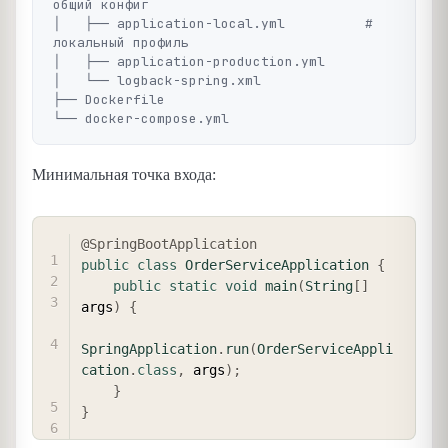
общий конфиг

│   ├── application-local.yml          # 
локальный профиль

│   ├── application-production.yml

│   └── logback-spring.xml

├── Dockerfile

Минимальная точка входа:
COPY
@SpringBootApplication
public
class
OrderServiceApplication
{
public
static
void
main
(
String
[
]
args
)
{
SpringApplication
.
run
(
OrderServiceAppli
cation
.
class
,
 args
)
;
}
}