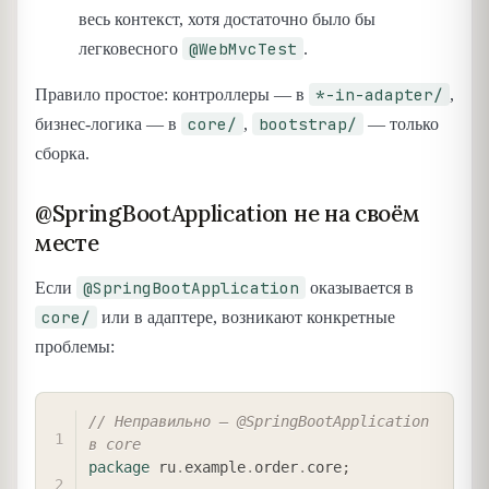
весь контекст, хотя достаточно было бы
@WebMvcTest
легковесного
.
*-in-adapter/
Правило простое: контроллеры — в
,
core/
bootstrap/
бизнес-логика — в
,
— только
сборка.
@SpringBootApplication не на своём
месте
@SpringBootApplication
Если
оказывается в
core/
или в адаптере, возникают конкретные
проблемы:
COPY
// Неправильно — @SpringBootApplication 
в core
package
ru
.
example
.
order
.
core
;