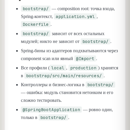
bootstrap/
— composition root: точка входа,
application.yml
Spring-контекст,
,
Dockerfile
.
bootstrap/
зависит от всех остальных
bootstrap/
модулей; никто не зависит от
.
Spring-бины из адаптеров подхватываются через
@Import
component scan или явный
.
local
production
Все профили (
,
) хранятся
bootstrap/src/main/resources/
в
.
bootstrap/
Контроллеры и бизнес-логика в
— ошибка: модуль становится нетонким и его
сложно тестировать.
@SpringBootApplication
— ровно один,
bootstrap/
только в
.