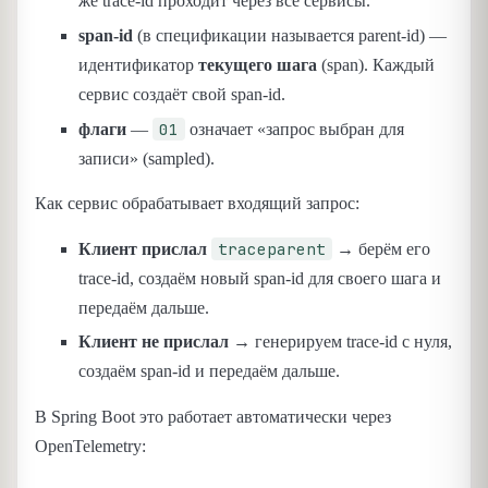
же trace-id проходит через все сервисы.
span-id
(в спецификации называется parent-id) —
идентификатор
текущего шага
(span). Каждый
сервис создаёт свой span-id.
01
флаги
—
означает «запрос выбран для
записи» (sampled).
Как сервис обрабатывает входящий запрос:
traceparent
Клиент прислал
→ берём его
trace-id, создаём новый span-id для своего шага и
передаём дальше.
Клиент не прислал
→ генерируем trace-id с нуля,
создаём span-id и передаём дальше.
В Spring Boot это работает автоматически через
OpenTelemetry: