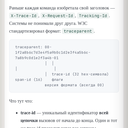
Раньше каждая команда изобретала свой заголовок —
X-Trace-Id
X-Request-Id
Tracking-Id
,
,
.
Системы не понимали друг друга. W3C
traceparent
стандартизировал формат:
.
traceparent: 00-
1f2a8b6c7d3e4f5a9b0c1d2e3f4a5b6c-
7a8b9c0d1e2f3a4b-01

             │  │                                
│                │

             │  trace-id (32 hex-символа)         
span-id (16)    флаги

Что тут что:
trace-id
— уникальный идентификатор
всей
цепочки
вызовов от начала до конца. Один и тот