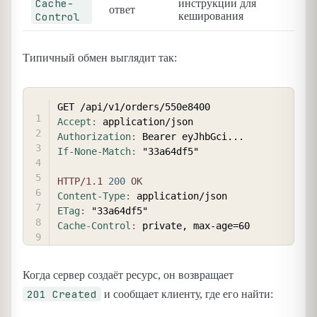
Cache-
инструкции для
ответ
Control
кеширования
Типичный обмен выглядит так:
COPY
Accept
:
application/json
Authorization
:
Bearer eyJhbGci...
If-None-Match
:
"33a64df5"
HTTP/1.1
200
OK
Content-Type
:
application/json
ETag
:
"33a64df5"
Cache-Control
:
private, max-age=60
Когда сервер создаёт ресурс, он возвращает
201 Created
и сообщает клиенту, где его найти: