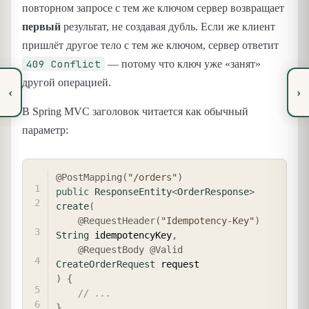
повторном запросе с тем же ключом сервер возвращает
первый
результат, не создавая дубль. Если же клиент
пришлёт другое тело с тем же ключом, сервер ответит
409 Conflict
— потому что ключ уже «занят»
другой операцией.
‹
›
В Spring MVC заголовок читается как обычный
параметр:
COPY
@PostMapping
(
"/orders"
)
public
ResponseEntity
<
OrderResponse
>
create
(
@RequestHeader
(
"Idempotency-Key"
)
String
 idempotencyKey
,
@RequestBody
@Valid
CreateOrderRequest
)
{
// ...
}