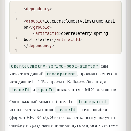
COPY
<
dependency
>
<
groupId
>
io.opentelemetry.instrumentati
on
</
groupId
>
<
artifactId
>
opentelemetry-spring-
boot-starter
</
artifactId
>
</
dependency
>
opentelemetry-spring-boot-starter
сам
traceparent
читает входящий
, прокидывает его в
исходящие HTTP-запросы и Kafka-сообщения, а
traceId
spanId
и
появляются в MDC для логов.
traceparent
Один важный момент: trace-id из
traceId
используется как поле
в теле ошибки
(формат RFC 9457). Это позволяет клиенту получить
ошибку и сразу найти полный путь запроса в системе