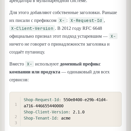
арендатора в мультиарендной системе.
Для этого добавляют собственные заголовки. Раньше
X-
X-Request-Id
их писали с префиксом
:
,
X-Client-Version
. В 2012 году RFC 6648
X-
официально признал этот подход устаревшим —
ничего не говорит о принадлежности заголовка и
создаёт путаницу.
X-
Вместо
используют
доменный префикс
компании или продукта
— одинаковый для всех
сервисов:
COPY
Shop-Request-Id
:
550e8400-e29b-41d4-
a716-446655440000
Shop-Client-Version
:
2.1.0
Shop-Tenant-Id
:
acme