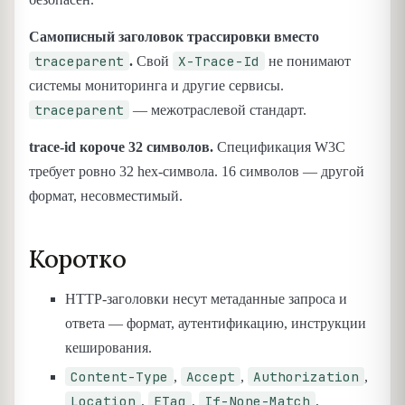
Самописный заголовок трассировки вместо
traceparent
X-Trace-Id
.
Свой
не понимают
системы мониторинга и другие сервисы.
traceparent
— межотраслевой стандарт.
trace-id короче 32 символов.
Спецификация W3C
требует ровно 32 hex-символа. 16 символов — другой
формат, несовместимый.
Коротко
HTTP-заголовки несут метаданные запроса и
ответа — формат, аутентификацию, инструкции
кеширования.
Content-Type
Accept
Authorization
,
,
,
Location
ETag
If-None-Match
,
,
,