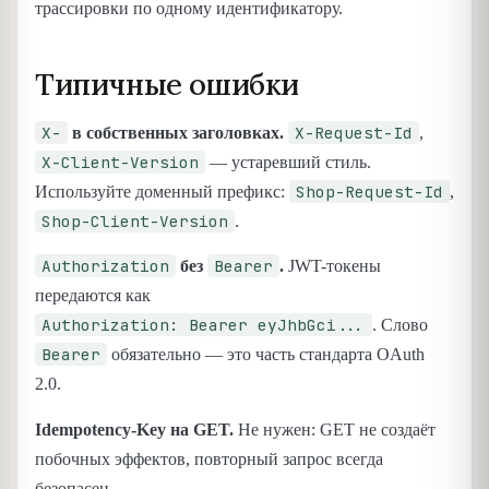
трассировки по одному идентификатору.
Типичные ошибки
X-
X-Request-Id
в собственных заголовках.
,
X-Client-Version
— устаревший стиль.
Shop-Request-Id
Используйте доменный префикс:
,
Shop-Client-Version
.
Authorization
Bearer
без
.
JWT-токены
передаются как
Authorization: Bearer eyJhbGci...
. Слово
Bearer
обязательно — это часть стандарта OAuth
2.0.
Idempotency-Key на GET.
Не нужен: GET не создаёт
побочных эффектов, повторный запрос всегда
безопасен.