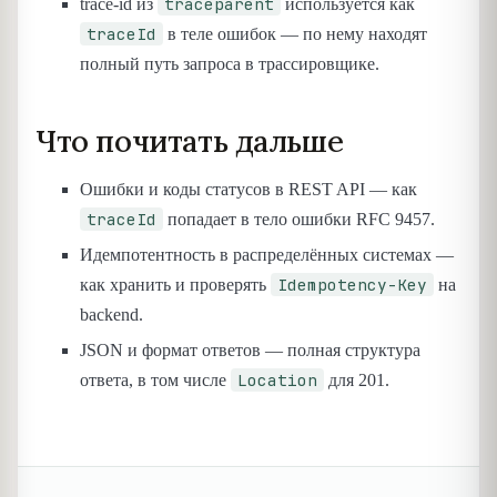
traceparent
trace-id из
используется как
traceId
в теле ошибок — по нему находят
полный путь запроса в трассировщике.
Что почитать дальше
Ошибки и коды статусов в REST API — как
traceId
попадает в тело ошибки RFC 9457.
Идемпотентность в распределённых системах —
Idempotency-Key
как хранить и проверять
на
backend.
JSON и формат ответов — полная структура
Location
ответа, в том числе
для 201.