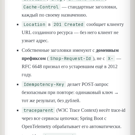
Cache-Control
— стандартные заголовки,
каждый по своему назначению.
Location
201 Created
в
сообщает клиенту
URL созданного ресурса — без него клиент не
узнает адрес.
Собственные заголовки именуют с
доменным
Shop-Request-Id
X-
префиксом
(
), не с
—
RFC 6648 признал его устаревшим ещё в 2012
году.
Idempotency-Key
делает POST-запрос
безопасным при повторе: одинаковый ключ →
тот же результат, без дублей.
traceparent
(W3C Trace Context) несёт trace-id
через все сервисы цепочки; Spring Boot с
OpenTelemetry обрабатывает его автоматически.