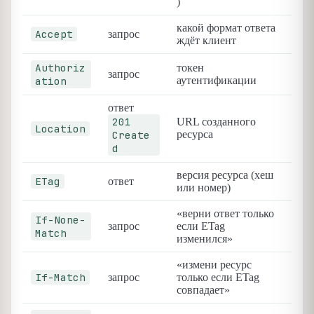
)
какой формат ответа
Accept
запрос
ждёт клиент
Authoriz
токен
запрос
ation
аутентификации
ответ
201
URL созданного
Location
Create
ресурса
d
версия ресурса (хеш
ETag
ответ
или номер)
«верни ответ только
If-None-
запрос
если ETag
Match
изменился»
«измени ресурс
If-Match
запрос
только если ETag
совпадает»