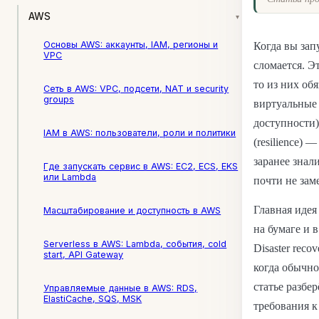
AWS
▾
Основы AWS: аккаунты, IAM, регионы и
Когда вы зап
VPC
сломается. Э
то из них об
Сеть в AWS: VPC, подсети, NAT и security
groups
виртуальные 
доступности)
IAM в AWS: пользователи, роли и политики
(resilience) 
заранее знал
Где запускать сервис в AWS: EC2, ECS, EKS
или Lambda
почти не зам
Главная идея
Масштабирование и доступность в AWS
на бумаге и в
Serverless в AWS: Lambda, события, cold
Disaster rec
start, API Gateway
когда обычно
статье разбе
Управляемые данные в AWS: RDS,
ElastiCache, SQS, MSK
требования к