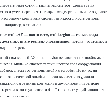
ировать через сотни и тысячи километров, следить за их
стью и уметь переключать трафик между регионами. Это делают
о-настоящему критичных систем, где недоступность региона
 — например, в финансах.
вило:
multi-AZ — почти всем, multi-region — только когда
к доступности это реально оправдывают
, потому что стоимост
вырастают резко.
ный нюанс: multi-AZ и multi-region решают разные проблемы и
еняемы. Multi-AZ спасает от технического сбоя оборудования.
 вдобавок спасает от региональной катастрофы. Но ни то, ни
асает от логической ошибки — если вы случайно удалили
выкатили багованный код, копия в другой зоне или регионе
вторит за вами и удаление, и баг. От таких ситуаций защищают
ы, о которых ниже.