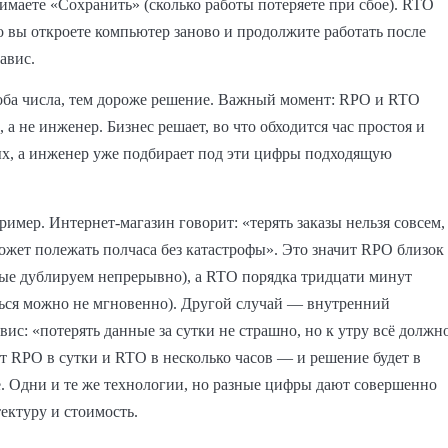
имаете «Сохранить» (сколько работы потеряете при сбое). RTO
 вы откроете компьютер заново и продолжите работать после
завис.
оба числа, тем дороже решение. Важный момент: RPO и RTO
, а не инженер. Бизнес решает, во что обходится час простоя и
ых, а инженер уже подбирает под эти цифры подходящую
имер. Интернет-магазин говорит: «терять заказы нельзя совсем,
ожет полежать полчаса без катастрофы». Это значит RPO близок
ые дублируем непрерывно), а RTO порядка тридцати минут
ься можно не мгновенно). Другой случай — внутренний
вис: «потерять данные за сутки не страшно, но к утру всё должн
ут RPO в сутки и RTO в несколько часов — и решение будет в
. Одни и те же технологии, но разные цифры дают совершенно
ектуру и стоимость.