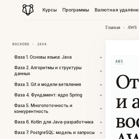
Курсы
Программы
Валютная удалёнк
Главная
›
AWS
BACKEND · JAVA
Фаза 1. Основы языка: Java
▾
AWS
Фаза 2. Алгоритмы и структуры
От
▾
данных
Фаза 3. Git и модели ветвления
▾
и 
Фаза 4. Фундамент: ядро Spring
▾
Фаза 5. Многопоточность и
▾
во
конкурентность
Фаза 6. Kotlin для Java-разработчика
▾
Фаза 7. PostgreSQL: модель и запросы
▾