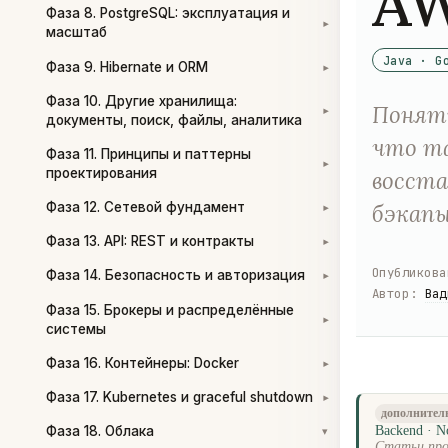
A
Фаза 8. PostgreSQL: эксплуатация и
▾
масштаб
Java · G
Фаза 9. Hibernate и ORM
▾
Фаза 10. Другие хранилища:
Понятн
▾
документы, поиск, файлы, аналитика
что та
Фаза 11. Принципы и паттерны
▾
проектирования
восста
бэкапы
Фаза 12. Сетевой фундамент
▾
Фаза 13. API: REST и контракты
▾
Опубликова
Фаза 14. Безопасность и авторизация
▾
Автор
:
Вад
Фаза 15. Брокеры и распределённые
▾
системы
Фаза 16. Контейнеры: Docker
▾
Фаза 17. Kubernetes и graceful shutdown
▾
дополнител
Фаза 18. Облака
Backend · N
▾
Статьи про