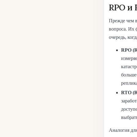
RPO и
Прежде чем в
вопроса. Их 
очередь, когд
RPO (Re
измеряе
катастр
больше»
реплик
RTO (R
заработ
доступе
выбрат
Аналогия для