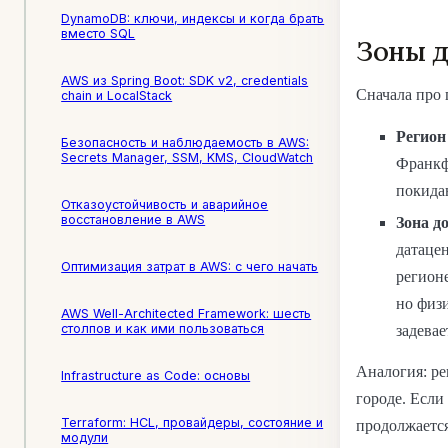
DynamoDB: ключи, индексы и когда брать
вместо SQL
Зоны д
AWS из Spring Boot: SDK v2, credentials
Сначала про 
chain и LocalStack
Регион 
Безопасность и наблюдаемость в AWS:
Secrets Manager, SSM, KMS, CloudWatch
Франкф
покида
Отказоустойчивость и аварийное
восстановление в AWS
Зона до
датацен
Оптимизация затрат в AWS: с чего начать
регион
но физи
AWS Well-Architected Framework: шесть
столпов и как ими пользоваться
задевае
Аналогия: ре
Infrastructure as Code: основы
городе. Если
Terraform: HCL, провайдеры, состояние и
продолжается
модули