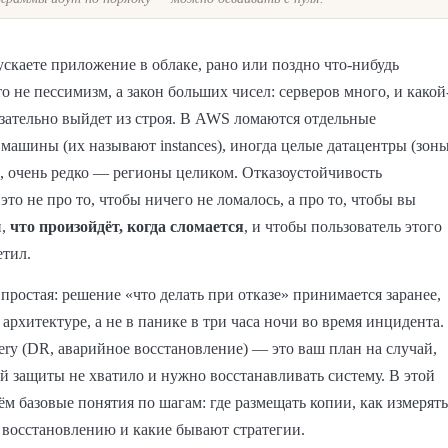
ускаете приложение в облаке, рано или поздно что-нибудь
то не пессимизм, а закон больших чисел: серверов много, и какой
язательно выйдет из строя. В AWS ломаются отдельные
машины (их называют instances), иногда целые датацентры (зон
, очень редко — регионы целиком. Отказоустойчивость
— это не про то, чтобы ничего не ломалось, а про то, чтобы вы
и,
что произойдёт, когда сломается
, и чтобы пользователь этого
етил.
 простая: решение «что делать при отказе» принимается заранее,
 архитектуре, а не в панике в три часа ночи во время инцидента.
overy (DR, аварийное восстановление) — это ваш план на случай,
й защиты не хватило и нужно восстанавливать систему. В этой
рём базовые понятия по шагам: где размещать копии, как измерять
 восстановлению и какие бывают стратегии.