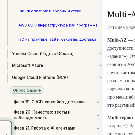
CloudFormation: шаблоны и стеки
Multi-
AWS CDK: инфраструктура как программа
Есть два уро
IaC на практике: state, секреты, доставка
Multi-AZ
— э
доступности 
Yandex Cloud (Яндекс Облако)
▾
«здания»). Э
сервисов AWS
Microsoft Azure
▾
группа автом
Google Cloud Platform (GCP)
▾
разным зонам
горячую копи
Опрос фазы →
про масштаби
Фаза 19. CI/CD: конвейер доставки
▾
это разумны
Фаза 20. Качество: тесты и
▾
Multi-region
наблюдаемость
«городе»). З
Фаза 21. Работа с AI-агентами
▾
‹
но если случ