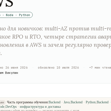
WS
o · Node · Python
о для новичков: multi-AZ против multi-re
кое RPO и RTO, четыре стратегии авар
новления в AWS и зачем регулярно прове
.
но
26 июня 2026
·
обновлено
10 июля 2026
·
~
7
мин чтен
им Викулин
Часть программы обучения:
Backend · Java
,
Backend · Python
,
Backend 
ьно
ode
,
DevOps · инфраструктура и доставка
граммы идут по порядку — можно осваивать с нуля.