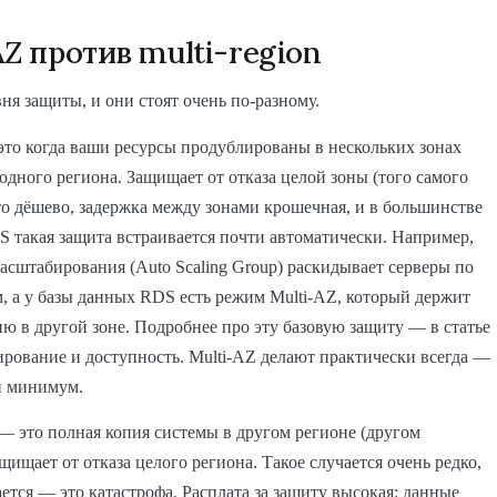
AZ против multi-region
вня защиты, и они стоят очень по-разному.
то когда ваши ресурсы продублированы в нескольких зонах
одного региона. Защищает от отказа целой зоны (того самого
то дёшево, задержка между зонами крошечная, и в большинстве
 такая защита встраивается почти автоматически. Например,
асштабирования (Auto Scaling Group) раскидывает серверы по
, а у базы данных RDS есть режим Multi-AZ, который держит
ю в другой зоне. Подробнее про эту базовую защиту — в статье
рование и доступность. Multi-AZ делают практически всегда —
й минимум.
— это полная копия системы в другом регионе (другом
ащищает от отказа целого региона. Такое случается очень редко,
ается — это катастрофа. Расплата за защиту высокая: данные