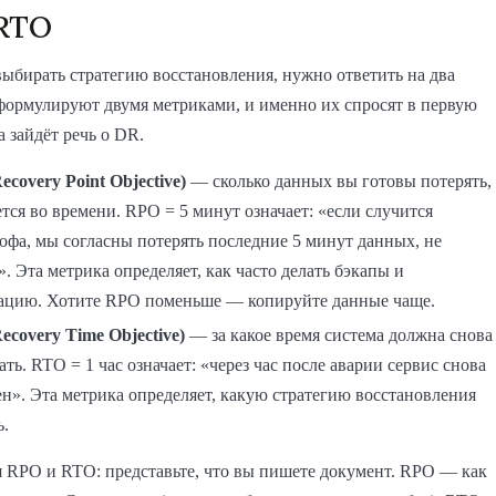
 RTO
ыбирать стратегию восстановления, нужно ответить на два
формулируют двумя метриками, и именно их спросят в первую
а зайдёт речь о DR.
covery Point Objective)
— сколько данных вы готовы потерять,
тся во времени. RPO = 5 минут означает: «если случится
офа, мы согласны потерять последние 5 минут данных, не
. Эта метрика определяет, как часто делать бэкапы и
ацию. Хотите RPO поменьше — копируйте данные чаще.
ecovery Time Objective)
— за какое время система должна снова
ать. RTO = 1 час означает: «через час после аварии сервис снова
н». Эта метрика определяет, какую стратегию восстановления
ь.
 RPO и RTO: представьте, что вы пишете документ. RPO — как