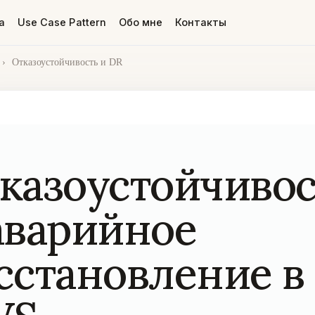
а
Use Case Pattern
Обо мне
Контакты
›
Отказоустойчивость и DR
казоустойчивос
аварийное
сстановление в