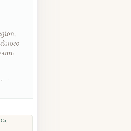
gion,
ийного
рять
ия
·
· Go
,