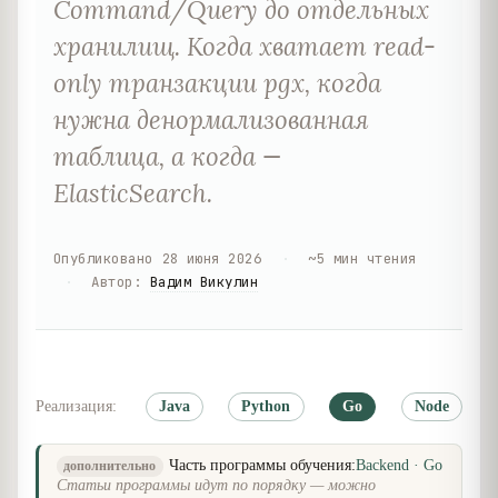
Command/Query до отдельных
хранилищ. Когда хватает read-
only транзакции pgx, когда
нужна денормализованная
таблица, а когда —
ElasticSearch.
Опубликовано
28 июня 2026
·
~
5
мин чтения
·
Автор
:
Вадим Викулин
Реализация:
Java
Python
Go
Node
Часть программы обучения:
Backend · Go
дополнительно
Статьи программы идут по порядку — можно