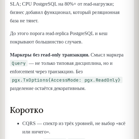
SLA; CPU PostgreSQL на 80%+ от read-нагрузки;
бизнес добавил функционал, который реляционная
база не тянет.
До этого порога read-replica PostgreSQL и кеш
покрывают большинство случаев.
Маркеры без read-only транзакции.
Смысл маркера
Query
— не только типовая дисциплина, но и
enforcement через транзакцию. Без
pgx.TxOptions{AccessMode: pgx.ReadOnly}
разделение остаётся декоративным.
Коротко
CQRS — спектр из трёх уровней, не выбор «всё
или ничего».