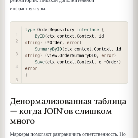
репозиторий. Никакой дополнительной
инфраструктуры:
COPY
type
 OrderRepository 
interface
{
ByID
(
ctx context
.
Context
,
 id 
string
)
(
*
Order
,
error
)
SummaryByID
(
ctx context
.
Context
,
 id 
string
)
(
view
.
OrderSummaryDTO
,
error
)
Save
(
ctx context
.
Context
,
 o 
*
Order
)
error
}
Денормализованная таблица
— когда JOIN'ов слишком
много
Маркеры помогают разграничить ответственность. Но