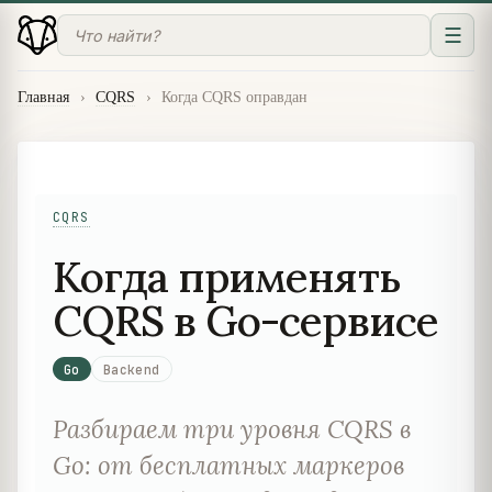
☰
Главная
›
CQRS
›
Когда CQRS оправдан
CQRS
Когда применять
CQRS в Go-сервисе
Go
Backend
Разбираем три уровня CQRS в
Go: от бесплатных маркеров