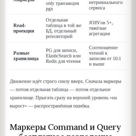
нетривиального
only транзакция
сервиса
pgx
Отдельная
JOIN'ов 5+,
Read-
таблица в той же
тяжёлые
проекция
БД, отдельный
агрегации
репозиторий
Соотношение
PG для записи,
Разные
чтений к
ElasticSearch или
хранилища
записям от 10:1
Redis для чтения
и выше
Движение идёт строго снизу вверх. Сначала маркеры
— потом отдельная таблица — потом отдельное
хранилище. Прыгать сразу на верхний уровень «на
вырост» — распространённая ошибка.
Маркеры Command и Query