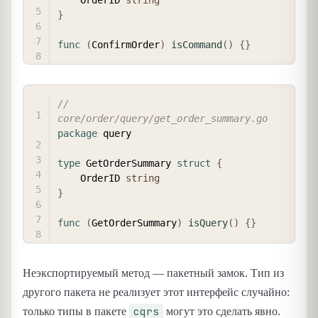
    OrderID 
string
}
func
(
ConfirmOrder
)
isCommand
(
)
{
}
COPY
// 
core/order/query/get_order_summary.go
package
 query

type
 GetOrderSummary 
struct
{
    OrderID 
string
}
func
(
GetOrderSummary
)
isQuery
(
)
{
}
Неэкспортируемый метод — пакетный замок. Тип из
другого пакета не реализует этот интерфейс случайно:
cqrs
только типы в пакете
могут это сделать явно.