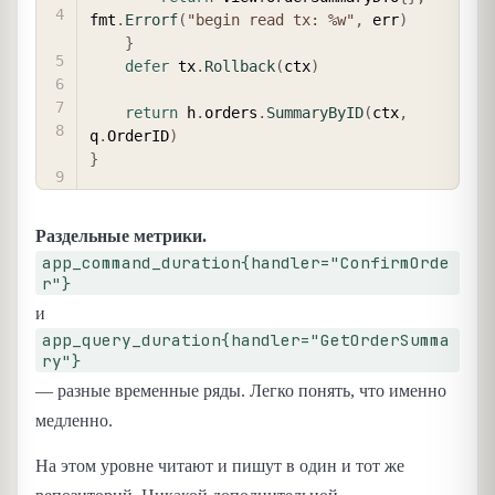
fmt
.
Errorf
(
"begin read tx: %w"
,
 err
)
}
defer
 tx
.
Rollback
(
ctx
)
return
 h
.
orders
.
SummaryByID
(
ctx
,
q
.
OrderID
)
}
Раздельные метрики.
app_command_duration{handler="ConfirmOrde
r"}
и
app_query_duration{handler="GetOrderSumma
ry"}
— разные временные ряды. Легко понять, что именно
медленно.
На этом уровне читают и пишут в один и тот же