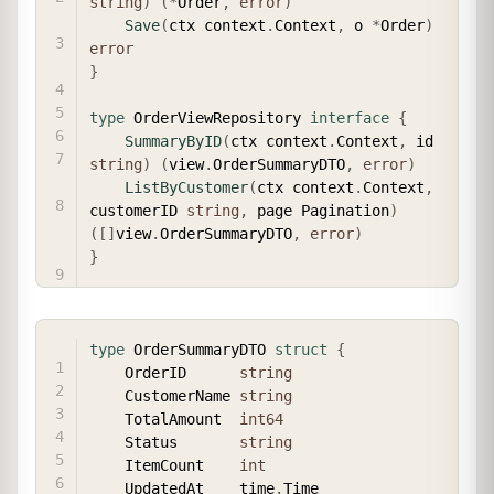
string
)
(
*
Order
,
error
)
Save
(
ctx context
.
Context
,
 o 
*
Order
)
error
}
type
 OrderViewRepository 
interface
{
SummaryByID
(
ctx context
.
Context
,
 id 
string
)
(
view
.
OrderSummaryDTO
,
error
)
ListByCustomer
(
ctx context
.
Context
,
customerID 
string
,
 page Pagination
)
(
[
]
view
.
OrderSummaryDTO
,
error
)
}
COPY
type
 OrderSummaryDTO 
struct
{
    OrderID      
string
    CustomerName 
string
    TotalAmount  
int64
    Status       
string
    ItemCount    
int
    UpdatedAt    time
.