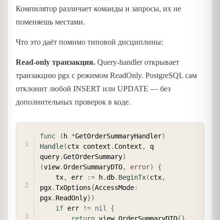
Компилятор различает команды и запросы, их не
поменяешь местами.
Что это даёт помимо типовой дисциплины:
Read-only транзакция.
Query-handler открывает
транзакцию pgx с режимом ReadOnly. PostgreSQL сам
отклонит любой INSERT или UPDATE — без
дополнительных проверок в коде.
COPY
func
(
h 
*
GetOrderSummaryHandler
)
Handle
(
ctx context
.
Context
,
 q 
query
.
GetOrderSummary
)
(
view
.
OrderSummaryDTO
,
error
)
{
    tx
,
 err 
:=
 h
.
db
.
BeginTx
(
ctx
,
pgx
.
TxOptions
{
AccessMode
:
pgx
.
ReadOnly
}
)
if
 err 
!=
nil
{
return
 view
.
OrderSummaryDTO
{
}
,