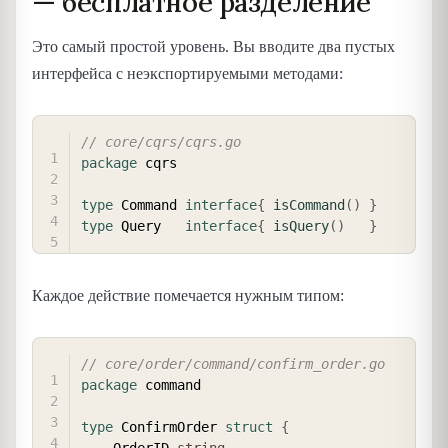
— бесплатное разделение
Это самый простой уровень. Вы вводите два пустых
интерфейса с неэкспортируемыми методами:
COPY
// core/cqrs/cqrs.go
package
 cqrs

type
 Command 
interface
{
isCommand
(
)
}
type
 Query   
interface
{
isQuery
(
)
}
Каждое действие помечается нужным типом:
COPY
// core/order/command/confirm_order.go
package
 command

type
 ConfirmOrder 
struct
{