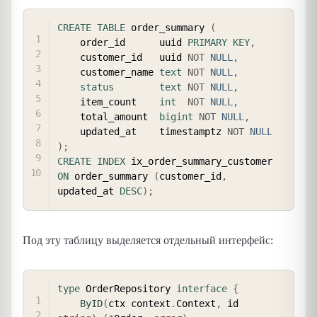
COPY
CREATE
TABLE
 order_summary 
(
    order_id      uuid 
PRIMARY
KEY
,
    customer_id   uuid 
NOT
NULL
,
    customer_name 
text
NOT
NULL
,
status
text
NOT
NULL
,
    item_count    
int
NOT
NULL
,
    total_amount  
bigint
NOT
NULL
,
    updated_at    timestamptz 
NOT
NULL
)
;
CREATE
INDEX
 ix_order_summary_customer 
ON
 order_summary 
(
customer_id
,
updated_at 
DESC
)
;
Под эту таблицу выделяется отдельный интерфейс:
COPY
type
 OrderRepository 
interface
{
ByID
(
ctx context
.
Context
,
 id 