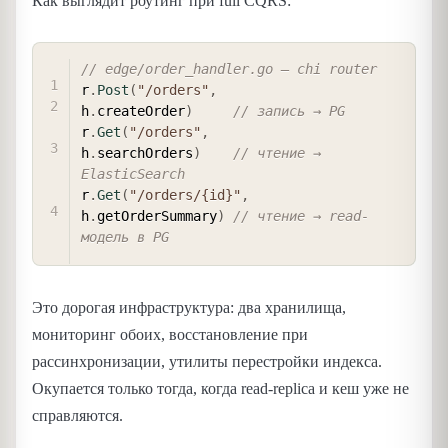
Как выглядит роутинг при full CQRS:
COPY
// edge/order_handler.go — chi router
r
.
Post
(
"/orders"
,
h
.
createOrder
)
// запись → PG
r
.
Get
(
"/orders"
,
h
.
searchOrders
)
// чтение → 
ElasticSearch
r
.
Get
(
"/orders/{id}"
,
h
.
getOrderSummary
)
// чтение → read-
модель в PG
Это дорогая инфраструктура: два хранилища,
мониторинг обоих, восстановление при
рассинхронизации, утилиты перестройки индекса.
Окупается только тогда, когда read-replica и кеш уже не
справляются.