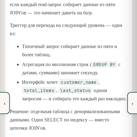
если каждый read-запрос собирает данные из пяти
JOIN'ов — это начинает давить на базу.
Триггер для перехода на следующий уровень — один
из:
Типичный запрос собирает данные из пяти и
более таблиц.
GROUP BY
Агрегация по миллионам строк (
с
датами, суммами) занимает секунду.
customer_name
Интерфейс хочет
,
total_items
last_status
,
одним
запросом — и собирать это каждый раз накладно.
‹
›
Решение: отдельная таблица с денормализованными
данными. Один SELECT по индексу — вместо
цепочки JOIN'ов.