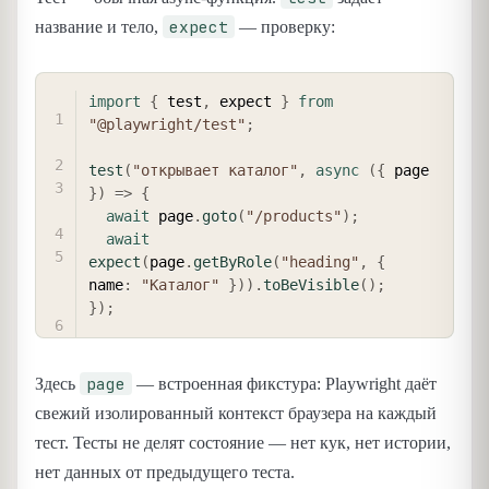
expect
название и тело,
— проверку:
COPY
import
{
 test
,
 expect 
}
from
"@playwright/test"
;
test
(
"открывает каталог"
,
async
(
{
 page 
}
)
=>
{
await
 page
.
goto
(
"/products"
)
;
await
expect
(
page
.
getByRole
(
"heading"
,
{
name
:
"Каталог"
}
)
)
.
toBeVisible
(
)
;
}
)
;
page
Здесь
— встроенная фикстура: Playwright даёт
свежий изолированный контекст браузера на каждый
тест. Тесты не делят состояние — нет кук, нет истории,
нет данных от предыдущего теста.