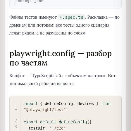
*.spec.ts
Файлы тестов именуют
. Раскладка — по
доменам или потокам: все тесты одного сценария
лежат рядом, а не размазаны по слоям.
playwright.config — разбор
по частям
Конфиг — TypeScript-файл с объектом настроек. Вот
минимальный рабочий вариант:
COPY
import
{
 defineConfig
,
 devices 
}
from
"@playwright/test"
;
export
default
defineConfig
(
{
  testDir
:
"./e2e"
,