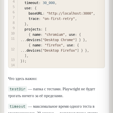
  timeout
:
30_000
,
  use
:
{
    baseURL
:
"http://localhost:3000"
,
    trace
:
"on-first-retry"
,
}
,
  projects
:
[
{
 name
:
"chromium"
,
 use
:
{
...
devices
[
"Desktop Chrome"
]
}
}
,
{
 name
:
"firefox"
,
 use
:
{
...
devices
[
"Desktop Firefox"
]
}
}
,
]
,
}
)
;
Что здесь важно:
testDir
— папка с тестами. Playwright не будет
трогать ничего за её пределами.
timeout
— максимальное время одного теста в