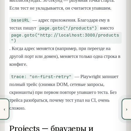
миллисекундах. 30 секунд — разумная точка старта.
Если тест не укладывается, он считается упавшим.
baseURL
— адрес приложения. Благодаря ему в
page.goto("/products")
тестах пишут
вместо
page.goto("http://localhost:3000/products
")
. Когда адрес меняется (например, при переезде на
другой порт или домен), меняется только одна строка в
конфиге.
trace: "on-first-retry"
— Playwright запишет
полный трейс (снимки DOM, сетевые запросы,
скриншоты) при первом повторе упавшего теста. Без
трейса разобраться, почему тест упал на CI, очень
сложно.
‹
›
Projects — браузеры и