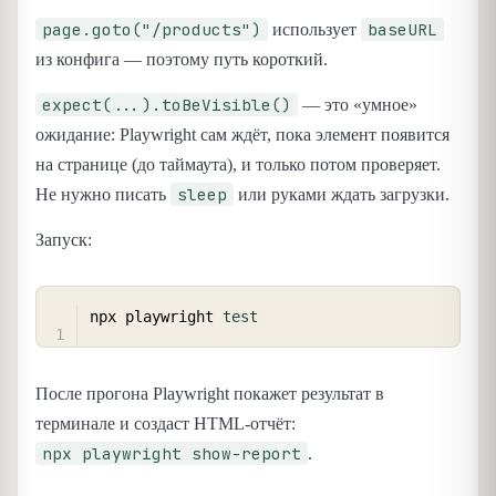
page.goto("/products")
baseURL
использует
из конфига — поэтому путь короткий.
expect(...).toBeVisible()
— это «умное»
ожидание: Playwright сам ждёт, пока элемент появится
на странице (до таймаута), и только потом проверяет.
sleep
Не нужно писать
или руками ждать загрузки.
Запуск:
COPY
npx playwright 
test
После прогона Playwright покажет результат в
терминале и создаст HTML-отчёт:
npx playwright show-report
.