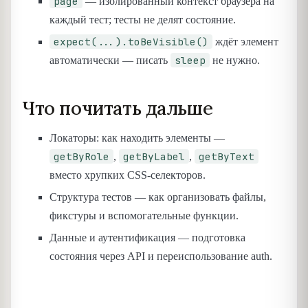
page
— изолированный контекст браузера на
каждый тест; тесты не делят состояние.
expect(...).toBeVisible()
ждёт элемент
sleep
автоматически — писать
не нужно.
Что почитать дальше
Локаторы: как находить элементы —
getByRole
getByLabel
getByText
,
,
вместо хрупких CSS-селекторов.
Структура тестов — как организовать файлы,
фикстуры и вспомогательные функции.
Данные и аутентификация — подготовка
состояния через API и переиспользование auth.