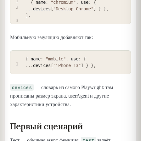
{
 name
:
"chromium"
,
 use
:
{
...
devices
[
"Desktop Chrome"
]
}
}
,
]
,
Мобильную эмуляцию добавляют так:
COPY
{
 name
:
"mobile"
,
 use
:
{
...
devices
[
"iPhone 13"
]
}
}
,
devices
— словарь из самого Playwright: там
прописаны размер экрана, userAgent и другие
характеристики устройства.
Первый сценарий
test
Тест — обычная async-функция.
задаёт