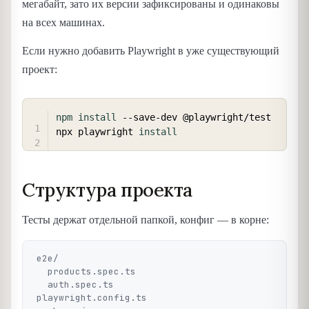
мегабайт, зато их версии зафиксированы и одинаковы
на всех машинах.
Если нужно добавить Playwright в уже существующий
проект:
COPY
npm
install
 --save-dev @playwright/test

npx playwright 
install
Структура проекта
Тесты держат отдельной папкой, конфиг — в корне:
e2e/

  products.spec.ts

  auth.spec.ts

playwright.config.ts
