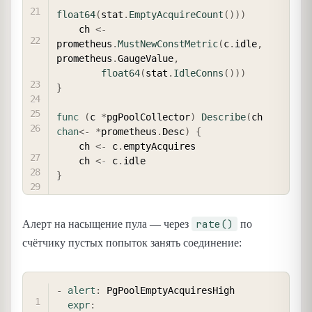
float64
(
stat
.
EmptyAcquireCount
(
)
)
)
    ch 
<-
prometheus
.
MustNewConstMetric
(
c
.
idle
,
prometheus
.
GaugeValue
,
float64
(
stat
.
IdleConns
(
)
)
)
}
func
(
c 
*
pgPoolCollector
)
Describe
(
ch 
chan
<-
*
prometheus
.
Desc
)
{
    ch 
<-
 c
.
emptyAcquires

    ch 
<-
 c
.
}
rate()
Алерт на насыщение пула — через
по
счётчику пустых попыток занять соединение:
COPY
-
alert
:
 PgPoolEmptyAcquiresHigh

expr
: