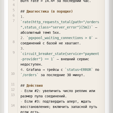
Burn rate > 14.4× за последний час.

##
 Диагностика (в порядке)
1.
`rate(http_requests_total{path="/orders
",status_class="server_error"}[5m])`
 — 
2.
`pgxpool_waiting_connections > 0`
 — 
3.
`circuit_breaker_state{service="payment
-provider"} == 1`
 — внешний сервис 
4.
 Grafana → трейсы с 
`status=ERROR`
 по 
`/orders`
 за последние 30 минут.

##
 Действия
-
 Если #2: увеличить число реплик или 
-
 Если #3: подтвердить алерт, ждать 
восстановления; включить запасной путь 