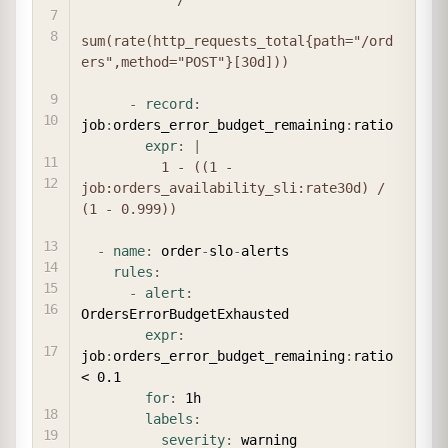
sum(rate(http_requests_total{path="/ord
ers",method="POST"}[30d]))
-
record
:
job
:
orders_error_budget_remaining
:
ratio

expr
:
|
          1 - ((1 - 
job:orders_availability_sli:rate30d) / 
(1 - 0.999))
-
name
:
 order
-
slo
-
alerts

rules
:
-
alert
:
OrdersErrorBudgetExhausted

expr
:
job
:
orders_error_budget_remaining
:
ratio 
< 0.1

for
:
 1h

labels
:
severity
:
 warning
