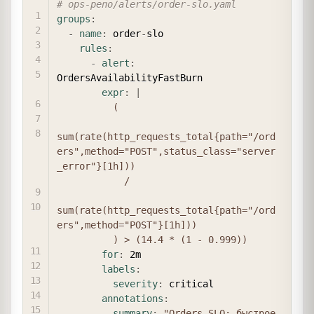
# ops-репо/alerts/order-slo.yaml
groups
:
-
name
:
 order
-
slo

rules
:
-
alert
:
OrdersAvailabilityFastBurn

expr
:
|
          (

sum(rate(http_requests_total{path="/ord
ers",method="POST",status_class="server
_error"}[1h]))

            /

sum(rate(http_requests_total{path="/ord
ers",method="POST"}[1h]))

          ) > (14.4 * (1 - 0.999))
for
:
 2m

labels
:
severity
:
 critical

annotations
:
summary
:
"Orders SLO: быстрое 