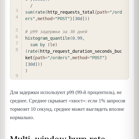
/
sum
(
rate
(
http_requests_total
{
path
=
"/ord
ers"
,
method
=
"POST"
}
[
30d
]
)
)
# p99 задержки за 30 дней
histogram_quantile
(
0.99
,
sum
by
(
le
)
(
rate
(
http_request_duration_seconds_buc
ket
{
path
=
"/orders"
,
method
=
"POST"
}
[
30d
]
)
)
)
Для задержки используют p99 (99-й процентиль), не
среднее. Среднее скрывает «хвост»: если 1% запросов
тормозит 10 секунд, среднее может выглядеть вполне
нормально.
Multi-window burn rate