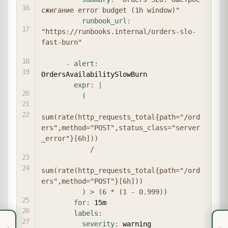
сжигание error budget (1h window)"
runbook_url
:
"https://runbooks.internal/orders-slo-
fast-burn"
-
alert
:
OrdersAvailabilitySlowBurn

expr
:
|
          (

sum(rate(http_requests_total{path="/ord
ers",method="POST",status_class="server
_error"}[6h]))

            /

sum(rate(http_requests_total{path="/ord
ers",method="POST"}[6h]))

          ) > (6 * (1 - 0.999))
for
:
 15m

labels
:
severity
:
 warning
