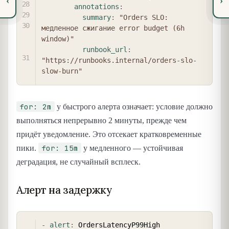
‹
›
annotations
:
summary
:
"Orders SLO: 
медленное сжигание error budget (6h 
window)"
runbook_url
:
"https://runbooks.internal/orders-slo-
slow-burn"
for: 2m
у быстрого алерта означает: условие должно
выполняться непрерывно 2 минуты, прежде чем
придёт уведомление. Это отсекает кратковременные
for: 15m
пики.
у медленного — устойчивая
деградация, не случайный всплеск.
Алерт на задержку
COPY
-
alert
:
 OrdersLatencyP99High
