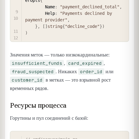
erOpts
{
        Name
:
"payment_declined_total"
,
        Help
:
"Payments declined by 
payment provider"
,
}
,
[
]
string
{
"decline_code"
}
)
)
Значения меток — только низкокардинальные:
insufficient_funds
card_expired
,
,
fraud_suspected
order_id
. Никаких
или
customer_id
в метках — это взрывной рост
временных рядов.
Ресурсы процесса
Горутины и пул соединений с базой:
COPY