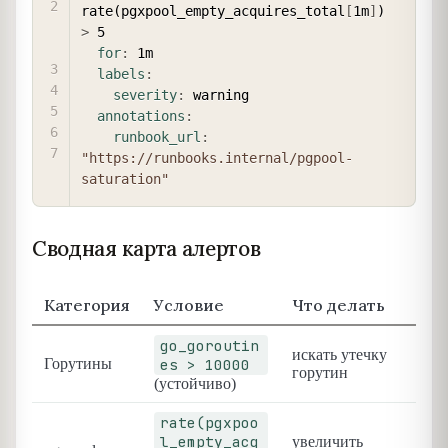
rate(pgxpool_empty_acquires_total
[
1m
]
) 
>
 5

for
:
 1m

labels
:
severity
:
 warning

annotations
:
runbook_url
:
"https://runbooks.internal/pgpool-
saturation"
Сводная карта алертов
Категория
Условие
Что делать
go_goroutin
искать утечку
Горутины
es > 10000
горутин
(устойчиво)
rate(pgxpoo
l_empty_acq
увеличить