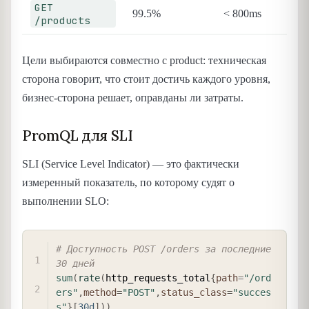
GET
99.5%
< 800ms
/products
Цели выбираются совместно с product: техническая
сторона говорит, что стоит достичь каждого уровня,
бизнес-сторона решает, оправданы ли затраты.
PromQL для SLI
SLI (Service Level Indicator) — это фактически
измеренный показатель, по которому судят о
выполнении SLO:
COPY
# Доступность POST /orders за последние 
30 дней
sum
(
rate
(
http_requests_total
{
path
=
"/ord
ers"
,
method
=
"POST"
,
status_class
=
"succes
s"
}
[
30d
]
)
)