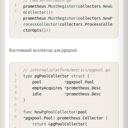
// cmd/server/main.go
prometheus
.
MustRegister
(
collectors
.
NewG
oCollector
(
)
)
prometheus
.
MustRegister
(
collectors
.
NewP
rocessCollector
(
collectors
.
ProcessColle
ctorOpts
{
}
)
)
Кастомный коллектор для pgxpool:
COPY
// internal/platform/metrics/pgpool.go
type
 pgPoolCollector 
struct
{
    pool          
*
pgxpool
.
Pool

    emptyAcquires 
*
prometheus
.
Desc

    idle          
*
prometheus
.
}
func
NewPgPoolCollector
(
pool 
*
pgxpool
.
Pool
)
 prometheus
.
Collector 
{
return
&
pgPoolCollector
{