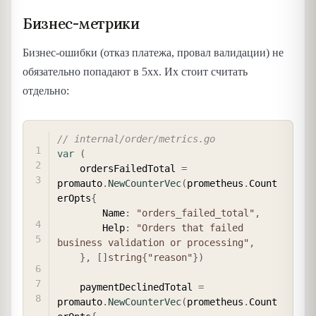
Бизнес-метрики
Бизнес-ошибки (отказ платежа, провал валидации) не
обязательно попадают в 5xx. Их стоит считать
отдельно:
COPY
// internal/order/metrics.go
var
(
    ordersFailedTotal 
=
promauto
.
NewCounterVec
(
prometheus
.
Count
erOpts
{
        Name
:
"orders_failed_total"
,
        Help
:
"Orders that failed 
business validation or processing"
,
}
,
[
]
string
{
"reason"
}
)
    paymentDeclinedTotal 
=
promauto
.
NewCounterVec
(
prometheus
.
Count