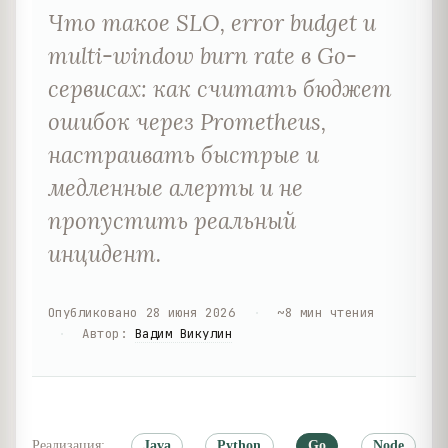
Что такое SLO, error budget и
multi-window burn rate в Go-
сервисах: как считать бюджет
ошибок через Prometheus,
настраивать быстрые и
медленные алерты и не
пропустить реальный
инцидент.
Опубликовано
28 июня 2026
·
~
8
мин чтения
·
Автор
:
Вадим Викулин
Реализация:
Java
Python
Go
Node