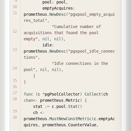
        pool
:
 pool
,
        emptyAcquires
:
prometheus
.
NewDesc
(
"pgxpool_empty_acqui
res_total"
,
"Cumulative number of 
acquisitions that found the pool 
empty"
,
nil
,
nil
)
,
        idle
:
prometheus
.
NewDesc
(
"pgxpool_idle_connec
tions"
,
"Idle connections in the 
pool"
,
nil
,
nil
)
,
}
}
func
(
c 
*
pgPoolCollector
)
Collect
(
ch 
chan
<-
 prometheus
.
Metric
)
{
    stat 
:=
 c
.
pool
.
Stat
(
)
    ch 
<-
prometheus
.
MustNewConstMetric
(
c
.
emptyAc
quires
,
 prometheus
.
CounterValue
,