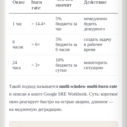
Окно
burn
Действие
значит
rate
5%
немедленно
1 час
> 14.4×
бюджета за
будить
час
дежурного
5%
создать задачу
6
> 6×
бюджета за
в рабочее
часов
6 часов
время
10%
24
мониторить
> 3×
бюджета за
часа
ситуацию
сутки
Такой подход называется
multi-window multi-burn-rate
и описан в книге Google SRE Workbook. Суть: короткое
окно реагирует быстро на острые аварии, длинное —
на медленную деградацию.
COPY