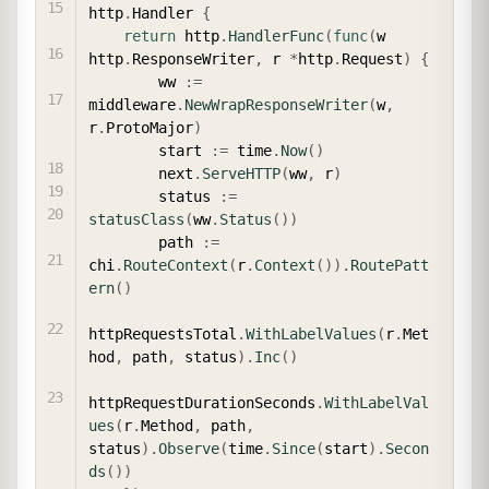
http
.
Handler 
{
return
 http
.
HandlerFunc
(
func
(
w 
http
.
ResponseWriter
,
 r 
*
http
.
Request
)
{
        ww 
:=
middleware
.
NewWrapResponseWriter
(
w
,
r
.
ProtoMajor
)
        start 
:=
 time
.
Now
(
)
        next
.
ServeHTTP
(
ww
,
 r
)
        status 
:=
statusClass
(
ww
.
Status
(
)
)
        path 
:=
chi
.
RouteContext
(
r
.
Context
(
)
)
.
RoutePatt
ern
(
)
httpRequestsTotal
.
WithLabelValues
(
r
.
Met
hod
,
 path
,
 status
)
.
Inc
(
)
httpRequestDurationSeconds
.
WithLabelVal
ues
(
r
.
Method
,
 path
,
status
)
.
Observe
(
time
.
Since
(
start
)
.
Secon
ds
(
)
)