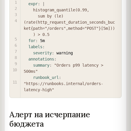
expr
:
|
    histogram_quantile(0.99,

      sum by (le) 
(rate(http_request_duration_seconds_buc
ket{path="/orders",method="POST"}[5m]))

    ) > 0.5
for
:
 5m

labels
:
severity
:
 warning

annotations
:
summary
:
"Orders p99 latency > 
500ms"
runbook_url
:
"https://runbooks.internal/orders-
latency-high"
Алерт на исчерпание
бюджета