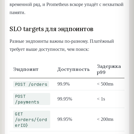
временной ряд, и Prometheus вскоре упадёт с нехваткой
памяти.
SLO targets для эндпоинтов
Разные эндпоинты важны по-разному. Платёжный
требует выше доступности, чем поиск:
Задержка
Эндпоинт
Доступность
p99
POST /orders
99.9%
< 500ms
POST
99.95%
< 1s
/payments
GET
/orders/{ord
99.95%
< 200ms
erID}