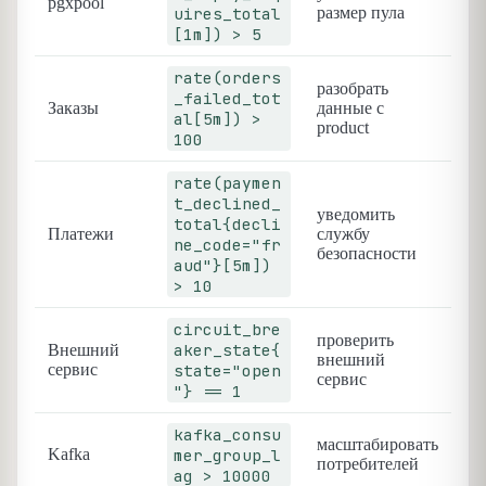
pgxpool
uires_total
размер пула
[1m]) > 5
rate(orders
разобрать
_failed_tot
Заказы
данные с
al[5m]) >
product
100
rate(paymen
t_declined_
уведомить
total{decli
Платежи
службу
ne_code="fr
безопасности
aud"}[5m])
> 10
circuit_bre
проверить
aker_state{
Внешний
внешний
сервис
state="open
сервис
"} == 1
kafka_consu
масштабировать
Kafka
mer_group_l
потребителей
ag > 10000