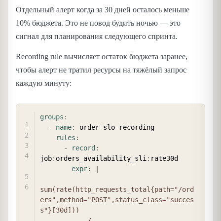
Отдельный алерт когда за 30 дней осталось меньше
10% бюджета. Это не повод будить ночью — это
сигнал для планирования следующего спринта.
Recording rule вычисляет остаток бюджета заранее,
чтобы алерт не тратил ресурсы на тяжёлый запрос
каждую минуту:
COPY
groups
:
-
name
:
 order
-
slo
-
recording

rules
:
-
record
:
job
:
orders_availability_sli
:
rate30d

expr
:
|
sum(rate(http_requests_total{path="/ord
ers",method="POST",status_class="succes
s"}[30d]))

            /
