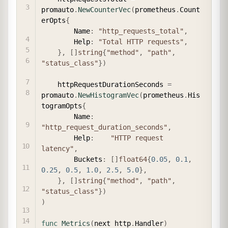
promauto
.
NewCounterVec
(
prometheus
.
Count
erOpts
{
        Name
:
"http_requests_total"
,
        Help
:
"Total HTTP requests"
,
}
,
[
]
string
{
"method"
,
"path"
,
"status_class"
}
)
    httpRequestDurationSeconds 
=
promauto
.
NewHistogramVec
(
prometheus
.
His
togramOpts
{
        Name
:
"http_request_duration_seconds"
,
        Help
:
"HTTP request 
latency"
,
        Buckets
:
[
]
float64
{
0.05
,
0.1
,
0.25
,
0.5
,
1.0
,
2.5
,
5.0
}
,
}
,
[
]
string
{
"method"
,
"path"
,
"status_class"
}
)
)
func
Metrics
(
next http
.
Handler
)