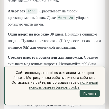
значения — 99.9% или 99.95%.
for:
Алерт без
.
Срабатывает на любой
for: 2m
кратковременный пик. Даже
убирает
большую часть шума.
Один алерт на всё окно 30 дней.
Приходит слишком
поздно. Нужны короткое окно (1h) для острых аварий и
длинное (6h) для медленной деградации.
Среднее вместо процентиля для задержки.
Среднее
скрывает медленные запросы. Используйте p99 (или
p95).
Сайт использует cookies для аналитики через
Яндекс.Метрику и для работы личного кабинета.
Оставаясь на сайте, вы соглашаетесь с
политикой
Коротко
использования файлов cookie
.
Принять
SLO — это обещание уровня сервиса в цифрах:
«99.9% запросов успешны за 30 дней».