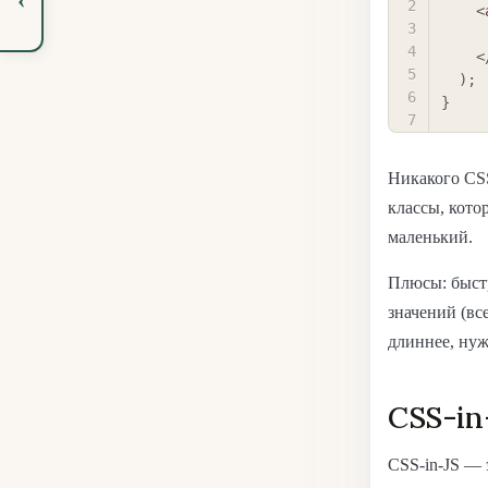
<
      ..
<
)
;
}
Никакого CSS
классы, кото
маленький.
Плюсы: быстр
значений (вс
длиннее, ну
CSS-in
CSS-in-JS — 