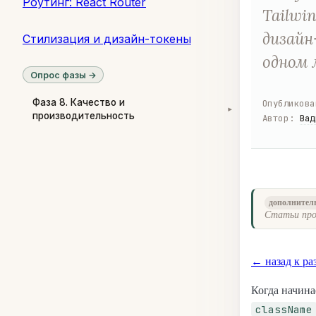
Роутинг: React Router
Tailwi
дизайн
Стилизация и дизайн-токены
одном 
Опрос фазы →
Фаза 8. Качество и
Опубликова
▾
производительность
Автор
:
Вад
дополнител
Статьи про
← назад к ра
Когда начина
className