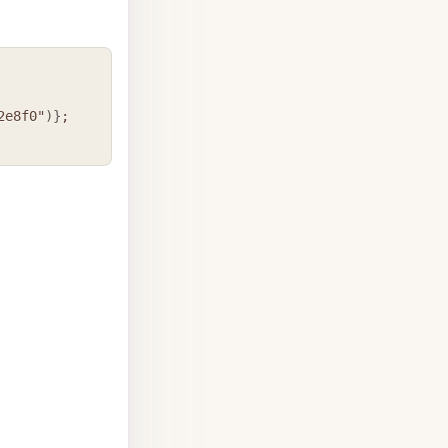
COPY
2e8f0"
)
}