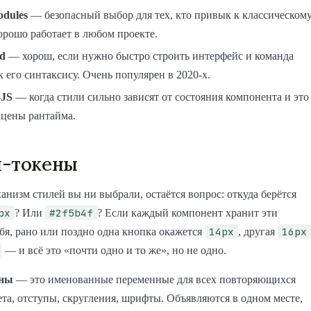
dules
— безопасный выбор для тех, кто привык к классическом
орошо работает в любом проекте.
nd
— хорош, если нужно быстро строить интерфейс и команда
к его синтаксису. Очень популярен в 2020-х.
-JS
— когда стили сильно зависят от состояния компонента и это
 цены рантайма.
н-токены
анизм стилей вы ни выбрали, остаётся вопрос: откуда берётся
px
#2f5b4f
? Или
? Если каждый компонент хранит эти
14px
16px
ебя, рано или поздно одна кнопка окажется
, другая
— и всё это «почти одно и то же», но не одно.
ены
— это именованные переменные для всех повторяющихся
ета, отступы, скругления, шрифты. Объявляются в одном месте,