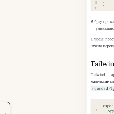
}
В браузере к
— уникальное
Плюсы: прост
нужно перек
Tailwi
Tailwind — д
маленькие кл
rounded-l
expor
ret
‹