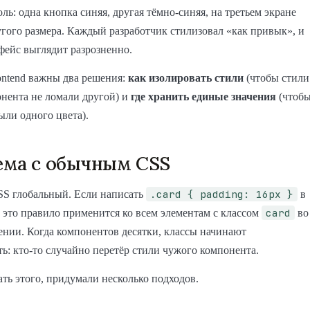
оль: одна кнопка синяя, другая тёмно-синяя, на третьем экране
угого размера. Каждый разработчик стилизовал «как привык», и
фейс выглядит разрозненно.
ontend важны два решения:
как изолировать стили
(чтобы стили
нента не ломали другой) и
где хранить единые значения
(чтоб
ыли одного цвета).
ема с обычным CSS
.card { padding: 16px }
SS глобальный. Если написать
в
card
 это правило применится ко всем элементам с классом
во
нии. Когда компонентов десятки, классы начинают
ь: кто-то случайно перетёр стили чужого компонента.
ть этого, придумали несколько подходов.