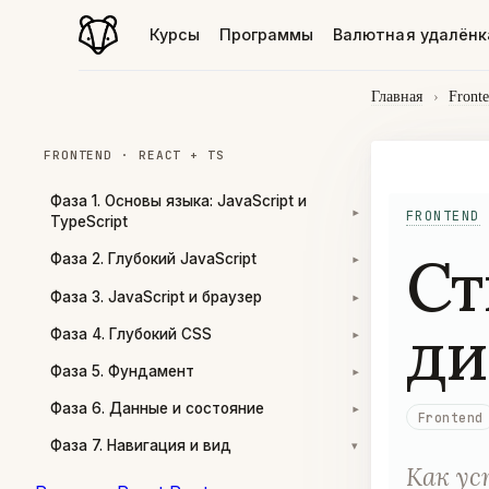
Курсы
Программы
Валютная удалёнк
Главная
›
Front
FRONTEND · REACT + TS
Фаза 1. Основы языка: JavaScript и
FRONTEND
▾
TypeScript
Ст
Фаза 2. Глубокий JavaScript
▾
Фаза 3. JavaScript и браузер
▾
ди
Фаза 4. Глубокий CSS
▾
Фаза 5. Фундамент
▾
Фаза 6. Данные и состояние
▾
Frontend
Фаза 7. Навигация и вид
▾
Как ус