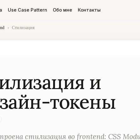
а
Use Case Pattern
Обо мне
Контакты
end
›
Стилизация
илизация и
зайн-токены
троена стилизация во frontend: CSS Modu