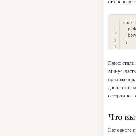
от пропсов к
const
  padding: 1rem;

  b
`
;
Плюс: стили 
Минус: часть
приложения, 
дополнительн
осторожнее, 
Что вы
Нет одного п