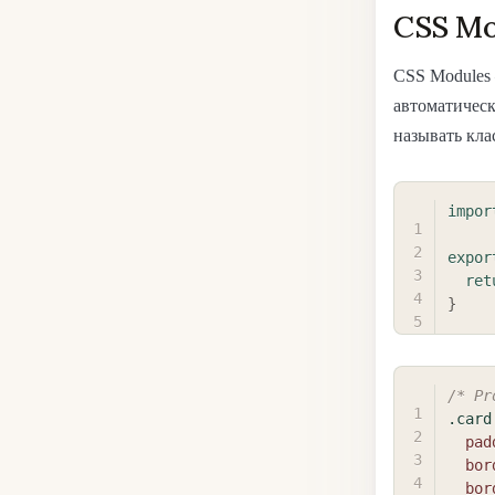
CSS Mo
CSS Modules 
автоматичес
называть кла
impor
expor
ret
}
/* Pr
.card
pad
bor
bor