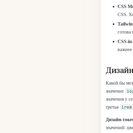
CSS Mo
CSS. Х
Tailwi
готова 
CSS-in
важнее
Дизай
Какой бы мех
16
значение
значения у с
1rem
третья
Дизайн-ток
значений: цв