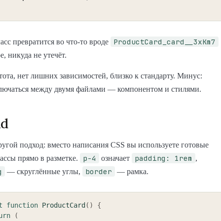
ProductCard_card__3xKm7
ласс превратится во что-то вроде
, никуда не утечёт.
ота, нет лишних зависимостей, близко к стандарту. Минус:
лючаться между двумя файлами — компонентом и стилями.
nd
ругой подход: вместо написания CSS вы используете готовые
p-4
padding: 1rem
ассы прямо в разметке.
означает
,
g
border
— скруглённые углы,
— рамка.
t
function
ProductCard
(
)
{
urn
(