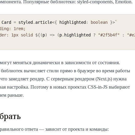
омпонента. Популярные библиотеки: styled-components, Emotion.
 Card 
=
 styled
.
article
<
{
 highlighted
:
boolean
}
>
`
order: 1px solid 
${
(
p
)
=>
(
p
.
highlighted 
?
"#2f5b4f"
:
"#e
могут меняться динамически в зависимости от состояния.
 библиотек вычисляет стили прямо в браузере во время работы
что замедляет рендер. С серверным рендером (Next.js) нужна
ая настройка. Поэтому в новых проектах CSS-in-JS выбирают
чем раньше.
брать
равильного ответа — зависит от проекта и команды: