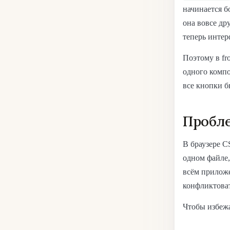
начинается б
она вовсе др
теперь интер
Поэтому в fr
одного компо
все кнопки б
Пробл
В браузере C
одном файле,
всём приложе
конфликтоват
Чтобы избежа