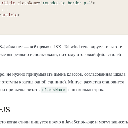
article
className
=
"
rounded-lg border p-4
"
>
.

/
article
>
-файла нет — всё прямо в JSX. Tailwind генерирует только те
рые вы реально использовали, поэтому итоговый файл стилей
о, не нужно придумывать имена классов, согласованная шкала
е отступы кратны одной единице). Минус: разметка становится
className
жна привычка читать
в несколько строк.
-JS
это когда стили пишутся прямо в JavaScript-коде и могут зависеть