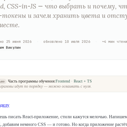
nd, CSS-in-JS — что выбрать и почему, ч
-токены и зачем хранить цвета и отст
месте.
но
25 июня 2026
·
обновлено
10 июля 2026
·
~
4
мин чтен
им Викулин
Часть программы обучения:
Frontend · React + TS
ьно
граммы идут по порядку — можно осваивать с нуля.
зделу
ешь писать React-приложение, стили кажутся мелочью. Напише
, добавим немного CSS — и готово. Но когда приложение растёт