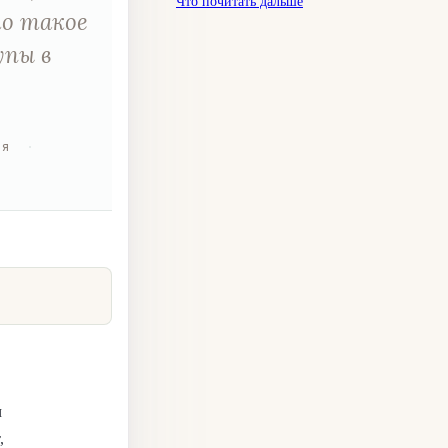
Что почитать дальше
то такое
упы в
ия
·
м
,