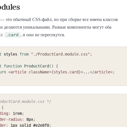
dules
— это обычный CSS-файл, но при сборке все имена классов
ки делаются уникальными. Разные компоненты могут оба
.card
сс
, и они не пересекутся.
t
 styles 
from
"./ProductCard.module.css"
;
t
function
ProductCard
(
)
{
urn
<
article
className
=
{
styles
.
card
}
>
...
</
article
>
;
oductCard.module.css */
{
ding
:
 1rem
;
der-radius
:
 8px
;
der
:
 1px solid #e2e8f0
;