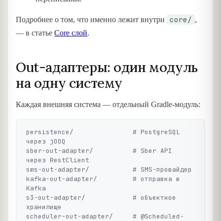
core/
Подробнее о том, что именно лежит внутри
,
— в статье
Core слой
.
Out-адаптеры: один модуль
на одну систему
Каждая внешняя система — отдельный Gradle-модуль:
persistence/               # PostgreSQL 
через jOOQ

sber-out-adapter/          # Sber API 
через RestClient

sms-out-adapter/           # SMS-провайдер

kafka-out-adapter/         # отправка в 
Kafka

s3-out-adapter/            # объектное 
хранилище

scheduler-out-adapter/     # @Scheduled-