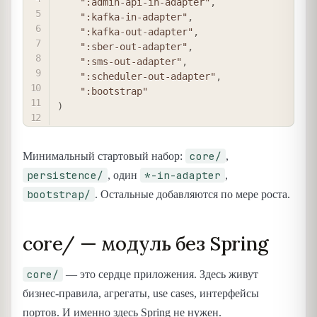
":admin-api-in-adapter"
,
":kafka-in-adapter"
,
":kafka-out-adapter"
,
":sber-out-adapter"
,
":sms-out-adapter"
,
":scheduler-out-adapter"
,
":bootstrap"
)
core/
Минимальный стартовый набор:
,
persistence/
*-in-adapter
, один
,
bootstrap/
. Остальные добавляются по мере роста.
core/ — модуль без Spring
core/
— это сердце приложения. Здесь живут
бизнес-правила, агрегаты, use cases, интерфейсы
портов. И именно здесь Spring не нужен.