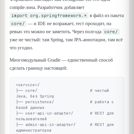
compile-зона. Разработчик добавляет
import org.springframework.*
в файл из пакета
core/
— и IDE не возражает, тест проходит, на
core/
ревью это можно не заметить. Через полгода
уже не чистый: там Spring, там JPA-аннотации, там всё
что угодно.
Многомодульный Gradle — единственный способ
сделать границу настоящей:
<service>/

├── core/                      # чистый 
Java, без Spring

├── persistence/               # работа с 
базой данных

├── user-api-in-adapter/       # REST для 
пользователей

├── admin-api-in-adapter/      # REST для 
администраторов
