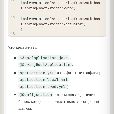
implementation
(
"org.springframework.boo
t:spring-boot-starter-web"
)
implementation
(
"org.springframework.boo
t:spring-boot-starter-actuator"
)
}
Что здесь живёт:
<App>Application.java
с
@SpringBootApplication
.
application.yml
и профильные конфиги (
application-local.yml
,
application-prod.yml
).
@Configuration
-классы для соединения
бинов, которые не подхватываются component
scan'ом.