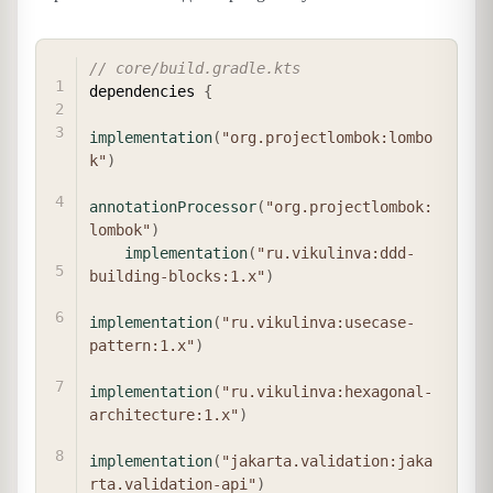
COPY
// core/build.gradle.kts
dependencies 
{
implementation
(
"org.projectlombok:lombo
k"
)
annotationProcessor
(
"org.projectlombok:
lombok"
)
implementation
(
"ru.vikulinva:ddd-
building-blocks:1.x"
)
implementation
(
"ru.vikulinva:usecase-
pattern:1.x"
)
implementation
(
"ru.vikulinva:hexagonal-
architecture:1.x"
)
implementation
(
"jakarta.validation:jaka
rta.validation-api"
)