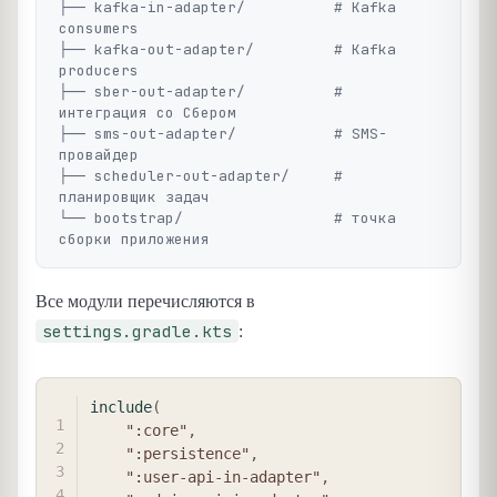
├── kafka-in-adapter/          # Kafka 
consumers

├── kafka-out-adapter/         # Kafka 
producers

├── sber-out-adapter/          # 
интеграция со Сбером

├── sms-out-adapter/           # SMS-
провайдер

├── scheduler-out-adapter/     # 
планировщик задач

└── bootstrap/                 # точка 
Все модули перечисляются в
settings.gradle.kts
:
COPY
include
(
":core"
,
":persistence"
,
":user-api-in-adapter"
,