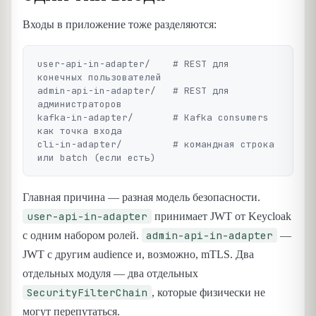
Входы в приложение тоже разделяются:
user-api-in-adapter/    # REST для 
конечных пользователей

admin-api-in-adapter/   # REST для 
администраторов

kafka-in-adapter/       # Kafka consumers 
как точка входа

cli-in-adapter/         # командная строка 
Главная причина — разная модель безопасности.
user-api-in-adapter
принимает JWT от Keycloak
admin-api-in-adapter
с одним набором ролей.
—
JWT с другим audience и, возможно, mTLS. Два
отдельных модуля — два отдельных
SecurityFilterChain
, которые физически не
могут перепутаться.