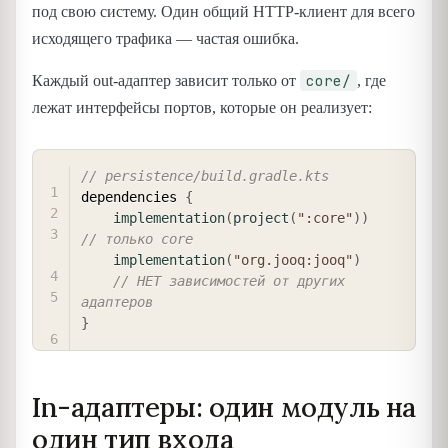
под свою систему. Один общий HTTP-клиент для всего
исходящего трафика — частая ошибка.
core/
Каждый out-адаптер зависит только от
, где
лежат интерфейсы портов, которые он реализует:
COPY
// persistence/build.gradle.kts
dependencies 
{
implementation
(
project
(
":core"
)
)
// только core
implementation
(
"org.jooq:jooq"
)
// НЕТ зависимостей от других 
адаптеров
}
In-адаптеры: один модуль на
один тип входа