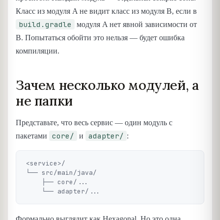
Класс из модуля A не видит класс из модуля B, если в
build.gradle
модуля A нет явной зависимости от
B. Попытаться обойти это нельзя — будет ошибка
компиляции.
Зачем несколько модулей, а
не папки
Представьте, что весь сервис — один модуль с
core/
adapter/
пакетами
и
:
<service>/

└── src/main/java/

    ├── core/...

Формально выглядит как Hexagonal. Но это одна