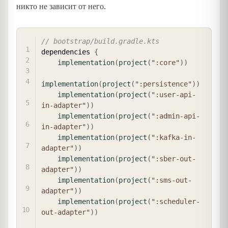
никто не зависит от него.
COPY
// bootstrap/build.gradle.kts
dependencies 
{
implementation
(
project
(
":core"
)
)
implementation
(
project
(
":persistence"
)
)
implementation
(
project
(
":user-api-
in-adapter"
)
)
implementation
(
project
(
":admin-api-
in-adapter"
)
)
implementation
(
project
(
":kafka-in-
adapter"
)
)
implementation
(
project
(
":sber-out-
adapter"
)
)
implementation
(
project
(
":sms-out-
adapter"
)
)
implementation
(
project
(
":scheduler-
out-adapter"
)
)