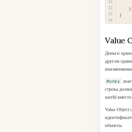
}
}
Value 
Деньги хран
другом сравн
неизменяемый
Money
знае
строка долж
userId вмест
Value Object
идентификат
объекты.