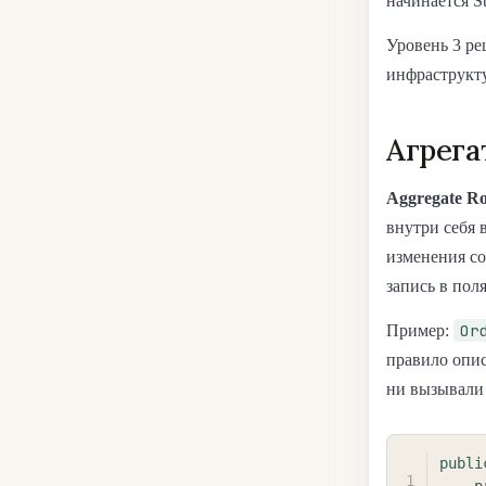
начинается S
Уровень 3 ре
инфраструкту
Агрега
Aggregate Ro
внутри себя 
изменения со
запись в поля
Or
Пример:
правило опи
ни вызывали 
publi