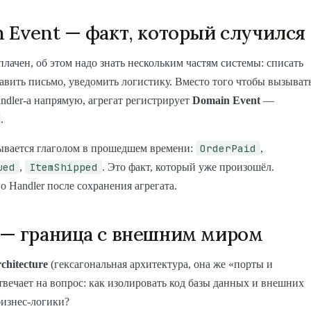
 Event — факт, который случился
оплачен, об этом надо знать нескольким частям системы: списать
авить письмо, уведомить логистику. Вместо того чтобы вызыват
andler-а напрямую, агрегат регистрирует
Domain Event
—
.
OrderPaid
ывается глаголом в прошедшем времени:
,
ued
ItemShipped
,
. Это факт, который уже произошёл.
о Handler после сохранения агрегата.
— граница с внешним миром
chitecture
(гексагональная архитектура, она же «порты и
твечает на вопрос: как изолировать код базы данных и внешних
бизнес-логики?