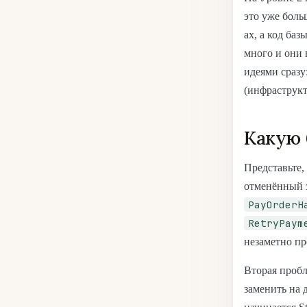
это уже боль
ах, а код ба
много и они 
идеями сразу
(инфраструкт
Какую 
Представьте,
отменённый з
PayOrderH
RetryPaym
незаметно пр
Вторая пробл
заменить на 