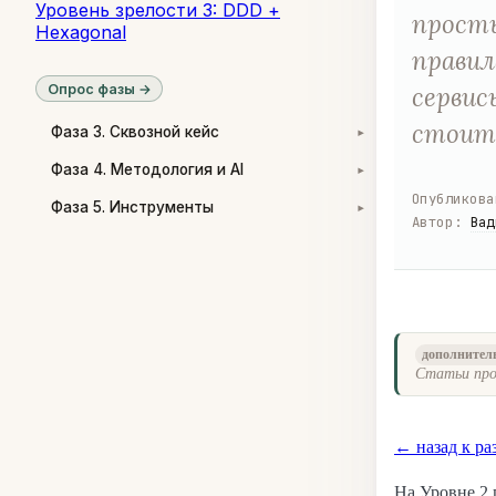
Уровень зрелости 3: DDD +
просты
Hexagonal
правил
Опрос фазы →
сервис
стоит 
Фаза 3. Сквозной кейс
▾
Фаза 4. Методология и AI
▾
Опубликова
Фаза 5. Инструменты
▾
Автор
:
Вад
дополнител
Статьи про
← назад к ра
На Уровне 2 