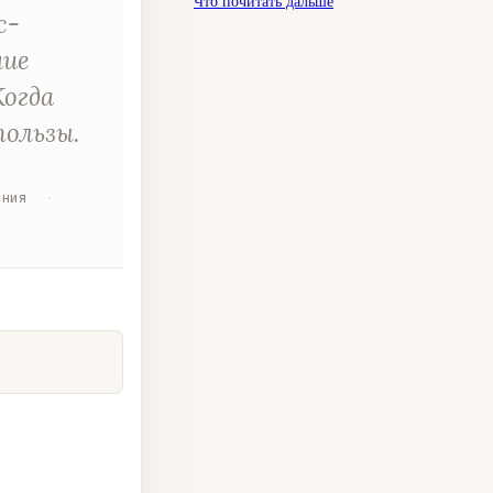
Что почитать дальше
с-
ние
Когда
пользы.
ения
·