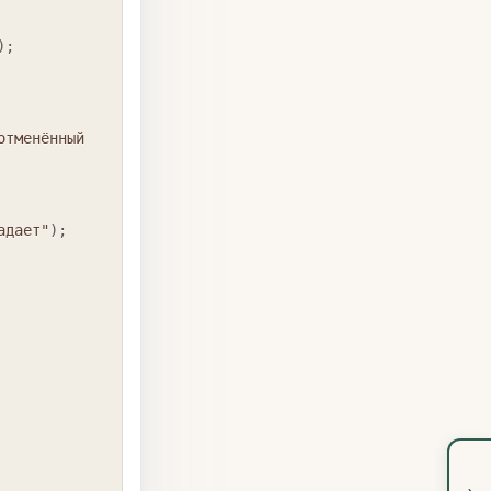
)
;
тменённый 
адает"
)
;
›