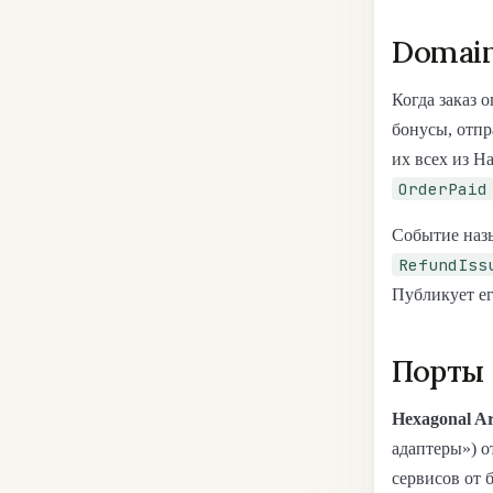
Domain
Когда заказ 
бонусы, отпр
их всех из H
OrderPaid
Событие наз
RefundIss
Публикует ег
Порты 
Hexagonal Ar
адаптеры») о
сервисов от 