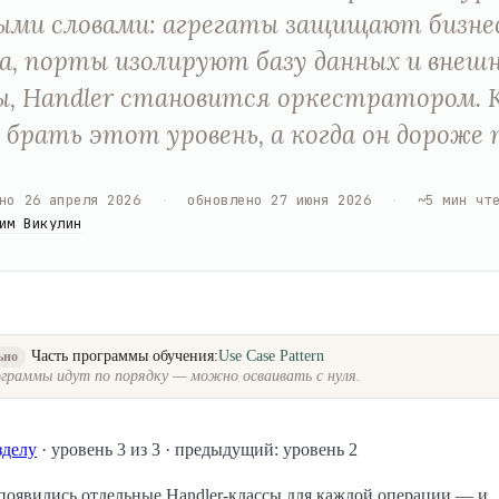
ми словами: агрегаты защищают бизне
а, порты изолируют базу данных и внеш
ы, Handler становится оркестратором. 
брать этот уровень, а когда он дороже 
но
26 апреля 2026
·
обновлено
27 июня 2026
·
~
5
мин чт
им Викулин
Часть программы обучения:
Use Case Pattern
ьно
граммы идут по порядку — можно осваивать с нуля.
зделу
· уровень 3 из 3 · предыдущий: уровень 2
появились отдельные Handler-классы для каждой операции — и