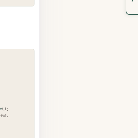
COPY
w
(
)
;
ма, 