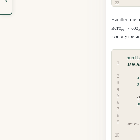
Handler при 
метод → сох
вся внутри аг
publi
UseCa
p
p
@
p
регис