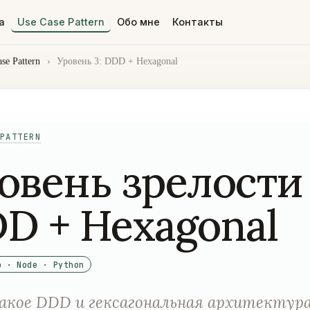
а
Use Case Pattern
Обо мне
Контакты
se Pattern
›
Уровень 3: DDD + Hexagonal
PATTERN
овень зрелости 
D + Hexagonal
o · Node · Python
кое DDD и гексагональная архитектур