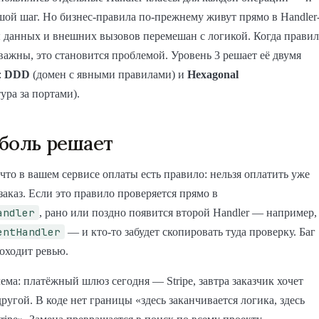
шой шаг. Но бизнес-правила по-прежнему живут прямо в Handler
зы данных и внешних вызовов перемешан с логикой. Когда правил
важны, это становится проблемой. Уровень 3 решает её двумя
:
DDD
(домен с явными правилами) и
Hexagonal
ура за портами).
боль решает
 что в вашем сервисе оплаты есть правило: нельзя оплатить уже
аказ. Если это правило проверяется прямо в
andler
, рано или поздно появится второй Handler — например,
entHandler
— и кто-то забудет скопировать туда проверку. Баг
оходит ревью.
ема: платёжный шлюз сегодня — Stripe, завтра заказчик хочет
другой. В коде нет границы «здесь заканчивается логика, здесь