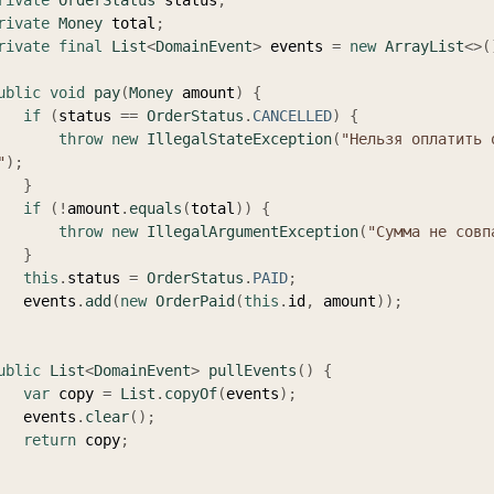
rivate
OrderStatus
 status
;
rivate
Money
 total
;
rivate
final
List
<
DomainEvent
>
 events 
=
new
ArrayList
<
>
(
ublic
void
pay
(
Money
 amount
)
{
if
(
status 
==
OrderStatus
.
CANCELLED
)
{
throw
new
IllegalStateException
(
"Нельзя оплатить о
"
)
;
}
if
(
!
amount
.
equals
(
total
)
)
{
throw
new
IllegalArgumentException
(
"Сумма не совп
}
this
.
status 
=
OrderStatus
.
PAID
;
        events
.
add
(
new
OrderPaid
(
this
.
id
,
 amount
)
)
;
ublic
List
<
DomainEvent
>
pullEvents
(
)
{
var
 copy 
=
List
.
copyOf
(
events
)
;
        events
.
clear
(
)
;
return
 copy
;