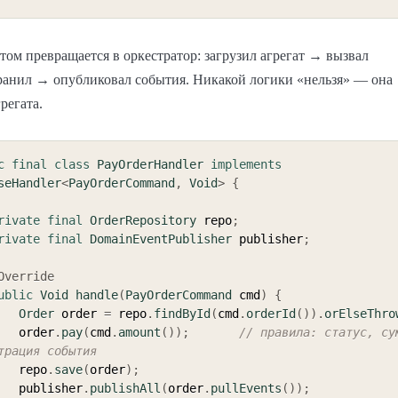
этом превращается в оркестратор: загрузил агрегат → вызвал
ранил → опубликовал события. Никакой логики «нельзя» — она
регата.
c
final
class
PayOrderHandler
implements
seHandler
<
PayOrderCommand
,
Void
>
{
rivate
final
OrderRepository
 repo
;
rivate
final
DomainEventPublisher
 publisher
;
Override
ublic
Void
handle
(
PayOrderCommand
 cmd
)
{
Order
 order 
=
 repo
.
findById
(
cmd
.
orderId
(
)
)
.
orElseThro
        order
.
pay
(
cmd
.
amount
(
)
)
;
// правила: статус, сум
трация события
        repo
.
save
(
order
)
;
        publisher
.
publishAll
(
order
.
pullEvents
(
)
)
;