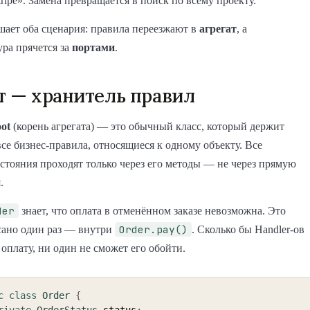
tripe». Замена превращается в поиск по всему проекту.
шает оба сценария: правила переезжают в
агрегат
, а
ра прячется за
портами
.
т — хранитель правил
ot
(корень агрегата) — это обычный класс, который держит
все бизнес-правила, относящиеся к одному объекту. Все
стояния проходят только через его методы — не через прямую
.
der
знает, что оплата в отменённом заказе невозможна. Это
Order.pay()
сано один раз — внутри
. Сколько бы Handler-ов
оплату, ни один не сможет его обойти.
c
class
Order
{