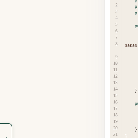
p
p
p
p
заказ
}
p
}
}
‹