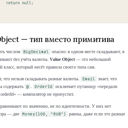
return
null
;
Object — тип вместо примитива
BigDecimal
ить числом
опасно: в одном месте складывают, в
ивают без учёта валюты.
Value Object
— это небольшой
 класс, который несёт правила своего типа сам.
Email
т, что нельзя складывать разные валюты.
знает, что
@
OrderId
на содержать
.
исключает путаницу «передали
о orderId» — компилятор не пропустит.
 сравнивают по значению, не по идентичности. У них нет
Money(100, "RUB")
ора — две
равны, даже если это разные