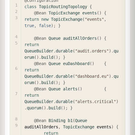
@Configuration
class
TopicRoutingTopology
{
@Bean
TopicExchange
events
(
)
{
return
new
TopicExchange
(
"events"
,
true
,
false
)
;
}
@Bean
Queue
auditAllOrders
(
)
{
return
QueueBuilder
.
durable
(
"audit.orders"
)
.
qu
orum
(
)
.
build
(
)
;
}
@Bean
Queue
euDashboard
(
)
{
return
QueueBuilder
.
durable
(
"dashboard.eu"
)
.
qu
orum
(
)
.
build
(
)
;
}
@Bean
Queue
alerts
(
)
{
return
QueueBuilder
.
durable
(
"alerts.critical"
)
.
quorum
(
)
.
build
(
)
;
}
@Bean
Binding
b1
(
Queue
auditAllOrders
,
TopicExchange
 events
)
{
return