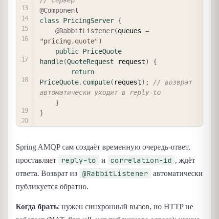
@Component
class
PricingServer
{
@RabbitListener
(
queues 
=
"pricing.quote"
)
public
PriceQuote
handle
(
QuoteRequest
 request
)
{
return
PriceQuote
.
compute
(
request
)
;
// возврат 
автоматически уходит в reply-to
}
}
Spring AMQP сам создаёт временную очередь-ответ,
reply-to
correlation-id
проставляет
и
, ждёт
@RabbitListener
ответа. Возврат из
автоматически
публикуется обратно.
Когда брать
: нужен синхронный вызов, но HTTP не