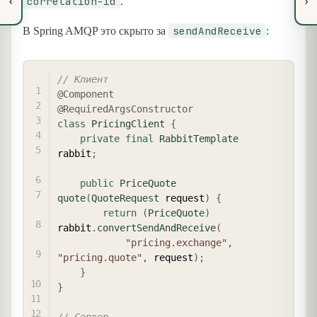
‹
›
correlation-id
.
sendAndReceive
В Spring AMQP это скрыто за
:
COPY
// Клиент
@Component
@RequiredArgsConstructor
class
PricingClient
{
private
final
RabbitTemplate
rabbit
;
public
PriceQuote
quote
(
QuoteRequest
 request
)
{
return
(
PriceQuote
)
rabbit
.
convertSendAndReceive
(
"pricing.exchange"
,
"pricing.quote"
,
 request
)
;
}
}
// Сервер