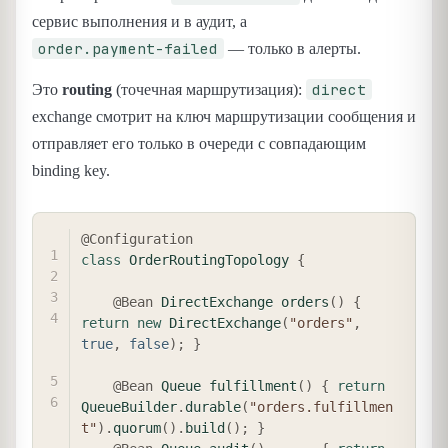
сервис выполнения и в аудит, а
order.payment-failed
— только в алерты.
direct
Это
routing
(точечная маршрутизация):
exchange смотрит на ключ маршрутизации сообщения и
отправляет его только в очереди с совпадающим
binding key.
COPY
@Configuration
class
OrderRoutingTopology
{
@Bean
DirectExchange
orders
(
)
{
return
new
DirectExchange
(
"orders"
,
true
,
false
)
;
}
@Bean
Queue
fulfillment
(
)
{
return
QueueBuilder
.
durable
(
"orders.fulfillmen
t"
)
.
quorum
(
)
.
build
(
)
;
}