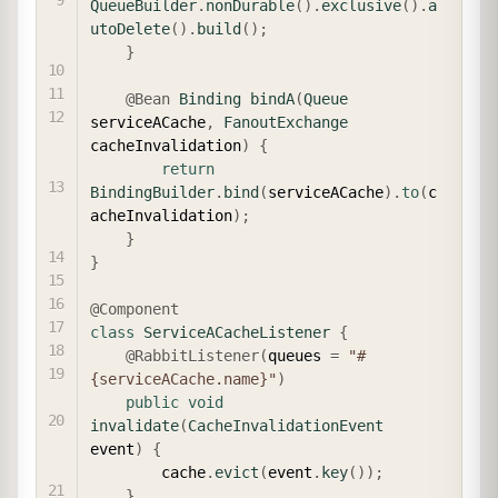
QueueBuilder
.
nonDurable
(
)
.
exclusive
(
)
.
a
utoDelete
(
)
.
build
(
)
;
}
@Bean
Binding
bindA
(
Queue
serviceACache
,
FanoutExchange
cacheInvalidation
)
{
return
BindingBuilder
.
bind
(
serviceACache
)
.
to
(
c
acheInvalidation
)
;
}
}
@Component
class
ServiceACacheListener
{
@RabbitListener
(
queues 
=
"#
{serviceACache.name}"
)
public
void
invalidate
(
CacheInvalidationEvent
event
)
{
        cache
.
evict
(
event
.
key
(
)
)
;
}