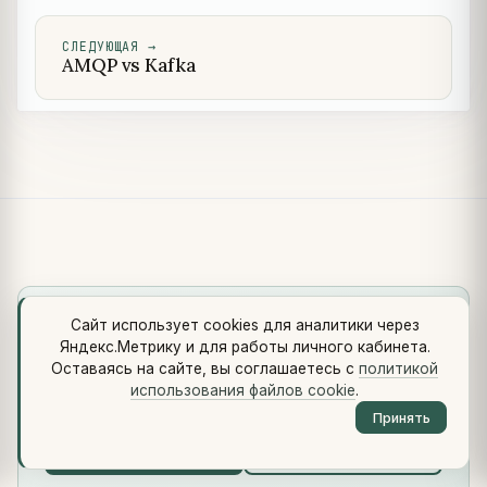
СЛЕДУЮЩАЯ
→
AMQP vs Kafka
Сайт использует cookies для аналитики через
Учись по программе.
Яндекс.Метрику и для работы личного кабинета.
Девять программ по специализациям: фазы, статьи,
Оставаясь на сайте, вы соглашаетесь с
политикой
опросы для самопроверки и тесты с зачётом. Выбери
использования файлов cookie
.
маршрут и учись с ментором.
Принять
Выбрать программу →
Записаться →