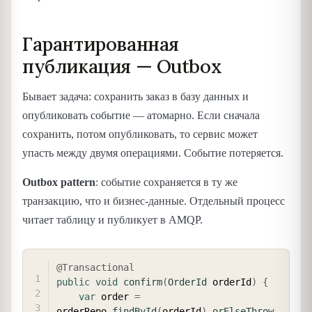
Гарантированная
публикация — Outbox
Бывает задача: сохранить заказ в базу данных и
опубликовать событие — атомарно. Если сначала
сохранить, потом опубликовать, то сервис может
упасть между двумя операциями. Событие потеряется.
Outbox pattern
: событие сохраняется в ту же
транзакцию, что и бизнес-данные. Отдельный процесс
читает таблицу и публикует в AMQP.
COPY
@Transactional
public
void
confirm
(
OrderId
 orderId
)
{
var
 order 
=
orderRepo
.
findById
(
orderId
)
.
orElseThrow