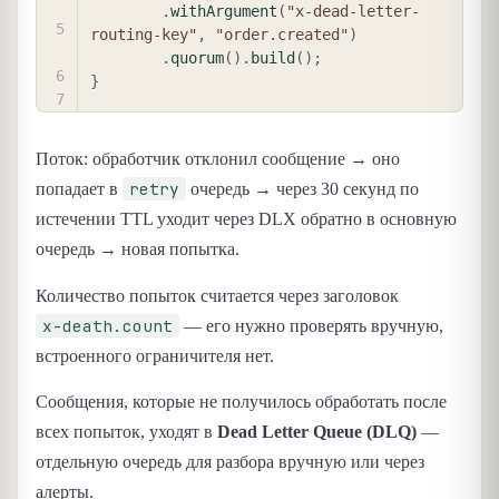
.
withArgument
(
"x-dead-letter-
routing-key"
,
"order.created"
)
.
quorum
(
)
.
build
(
)
;
}
Поток: обработчик отклонил сообщение → оно
retry
попадает в
очередь → через 30 секунд по
истечении TTL уходит через DLX обратно в основную
очередь → новая попытка.
Количество попыток считается через заголовок
x-death.count
— его нужно проверять вручную,
встроенного ограничителя нет.
Сообщения, которые не получилось обработать после
всех попыток, уходят в
Dead Letter Queue (DLQ)
—
отдельную очередь для разбора вручную или через
алерты.