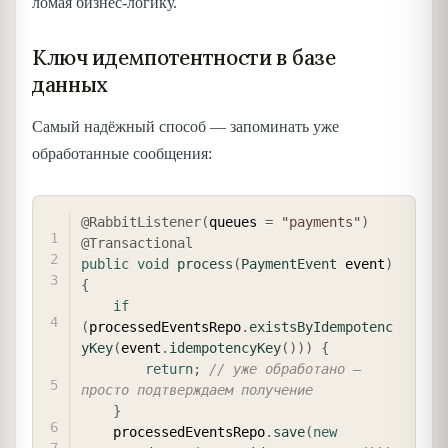
ломая бизнес-логику.
Ключ идемпотентности в базе
данных
Самый надёжный способ — запоминать уже
обработанные сообщения:
COPY
@RabbitListener
(
queues 
=
"payments"
)
@Transactional
public
void
process
(
PaymentEvent
 event
)
{
if
(
processedEventsRepo
.
existsByIdempotenc
yKey
(
event
.
idempotencyKey
(
)
)
)
{
return
;
// уже обработано — 
просто подтверждаем получение
}
    processedEventsRepo
.
save
(
new