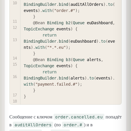
BindingBuilder
.
bind
(
auditAllOrders
)
.
to
(
events
)
.
with
(
"order.#"
)
;
}
@Bean
Binding
b2
(
Queue
 euDashboard
,
TopicExchange
 events
)
{
return
BindingBuilder
.
bind
(
euDashboard
)
.
to
(
eve
nts
)
.
with
(
"*.*.eu"
)
;
}
@Bean
Binding
b3
(
Queue
 alerts
,
TopicExchange
 events
)
{
return
BindingBuilder
.
bind
(
alerts
)
.
to
(
events
)
.
with
(
"payment.failed.#"
)
;
}
}
order.cancelled.eu
Сообщение с ключом
попадёт
auditAllOrders
order.#
в
(по
) и в