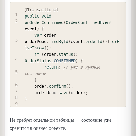
COPY
@Transactional
public
void
onOrderConfirmed
(
OrderConfirmedEvent
event
)
{
var
 order 
=
orderRepo
.
findById
(
event
.
orderId
(
)
)
.
orE
lseThrow
(
)
;
if
(
order
.
status
(
)
==
OrderStatus
.
CONFIRMED
)
{
return
;
// уже в нужном 
состоянии
}
    order
.
confirm
(
)
;
    orderRepo
.
save
(
order
)
;
}
Не требует отдельной таблицы — состояние уже
хранится в бизнес-объекте.