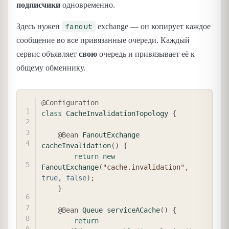
подписчики
одновременно.
fanout
Здесь нужен
exchange — он копирует каждое
сообщение во все привязанные очереди. Каждый
сервис объявляет
свою
очередь и привязывает её к
общему обменнику.
COPY
@Configuration
class
CacheInvalidationTopology
{
@Bean
FanoutExchange
cacheInvalidation
(
)
{
return
new
FanoutExchange
(
"cache.invalidation"
,
true
,
false
)
;
}
@Bean
Queue
serviceACache
(
)
{
return