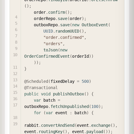
(
)
;
    order
.
confirm
(
)
;
    orderRepo
.
save
(
order
)
;
    outboxRepo
.
save
(
new
OutboxEvent
(
UUID
.
randomUUID
(
)
,
"order.confirmed"
,
"orders"
,
toJson
(
new
OrderConfirmedEvent
(
orderId
)
)
)
)
;
}
@Scheduled
(
fixedDelay 
=
500
)
@Transactional
public
void
publishOutbox
(
)
{
var
 batch 
=
outboxRepo
.
fetchUnpublished
(
100
)
;
for
(
var
 event 
:
 batch
)
{
rabbit
.
convertAndSend
(
event
.
exchange
(
)
,
event
.
routingKey
(
)
,
 event
.
payload
(
)
)
;