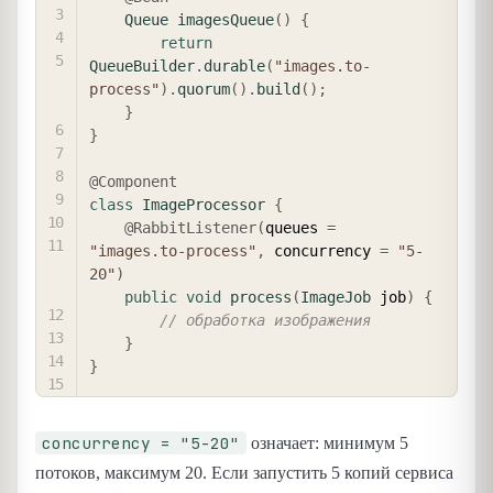
Queue
imagesQueue
(
)
{
return
QueueBuilder
.
durable
(
"images.to-
process"
)
.
quorum
(
)
.
build
(
)
;
}
}
@Component
class
ImageProcessor
{
@RabbitListener
(
queues 
=
"images.to-process"
,
 concurrency 
=
"5-
20"
)
public
void
process
(
ImageJob
 job
)
{
// обработка изображения
}
}
concurrency = "5-20"
означает: минимум 5
потоков, максимум 20. Если запустить 5 копий сервиса