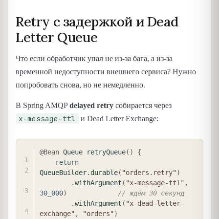
Retry с задержкой и Dead
Letter Queue
Что если обработчик упал не из-за бага, а из-за
временной недоступности внешнего сервиса? Нужно
попробовать снова, но не немедленно.
В Spring AMQP
delayed retry
собирается через
x-message-ttl
и Dead Letter Exchange:
COPY
@Bean
Queue
retryQueue
(
)
{
return
QueueBuilder
.
durable
(
"orders.retry"
)
.
withArgument
(
"x-message-ttl"
,
30_000
)
// ждём 30 секунд
.
withArgument
(
"x-dead-letter-
exchange"
,
"orders"
)