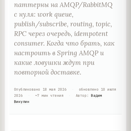
паттерны на AMQP/RabbitMQ
с нуля: work queue,
publish/subscribe, routing, topic,
RPC через очередь, idempotent
consumer. Когда что брать, как
настроить в Spring AMQP и
какие ловушки ждут при
повторной доставке.
Опубликовано
18 мая 2026
·
обновлено
10 июля
2026
·
~
7
мин чтения
·
Автор
:
Вадим
Викулин