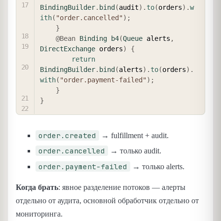
BindingBuilder
.
bind
(
audit
)
.
to
(
orders
)
.
w
ith
(
"order.cancelled"
)
;
}
@Bean
Binding
b4
(
Queue
 alerts
,
DirectExchange
 orders
)
{
return
BindingBuilder
.
bind
(
alerts
)
.
to
(
orders
)
.
with
(
"order.payment-failed"
)
;
}
}
order.created
→ fulfillment + audit.
order.cancelled
→ только audit.
order.payment-failed
→ только alerts.
Когда брать
: явное разделение потоков — алерты
отдельно от аудита, основной обработчик отдельно от
мониторинга.