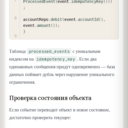
ProcessedEvent
(
event
.
idempotencyKey
(
)
)
)
;
accountRepo
.
debit
(
event
.
accountId
(
)
,
event
.
amount
(
)
)
;
}
processed_events
Таблица
с уникальным
idempotency_key
индексом на
. Если два
одинаковых сообщения придут одновременно — база
данных поймает дубль через нарушение уникального
ограничения.
Проверка состояния объекта
Если событие переводит объект в новое состояние,
достаточно проверить текущее: