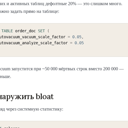
ших и активных таблиц дефолтные 20% — это слишком много.
жно задать прямо на таблице:
TABLE
 order_doc 
SET
(
   autovacuum_vacuum_scale_factor 
=
0.05
,
   autovacuum_analyze_scale_factor 
=
0.05
acuum запустится при ~50 000 мёртвых строк вместо 200 000 —
еньше.
наружить bloat
яд через системную статистику: