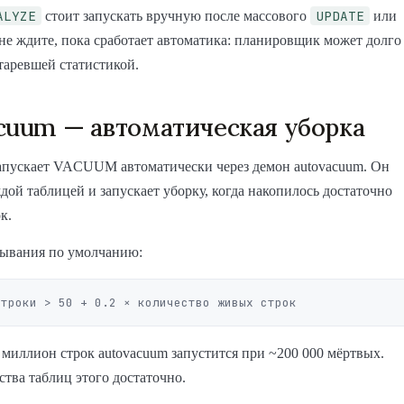
ALYZE
UPDATE
стоит запускать вручную после массового
или
е ждите, пока сработает автоматика: планировщик может долго
старевшей статистикой.
cuum — автоматическая уборка
запускает VACUUM автоматически через демон autovacuum. Он
ждой таблицей и запускает уборку, когда накопилось достаточно
к.
тывания по умолчанию:
 миллион строк autovacuum запустится при ~200 000 мёртвых.
тва таблиц этого достаточно.