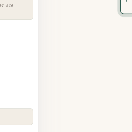
ет всё
COPY