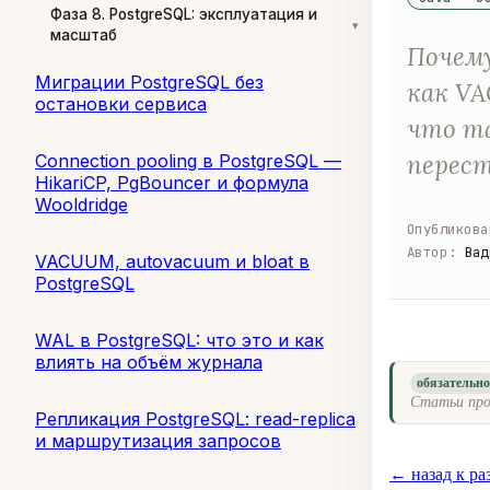
Фаза 8. PostgreSQL: эксплуатация и
▾
масштаб
Почему
Миграции PostgreSQL без
как V
остановки сервиса
что та
перест
Connection pooling в PostgreSQL —
HikariCP, PgBouncer и формула
Wooldridge
Опубликова
Автор
:
Вад
VACUUM, autovacuum и bloat в
PostgreSQL
WAL в PostgreSQL: что это и как
влиять на объём журнала
обязательн
Статьи про
Репликация PostgreSQL: read-replica
и маршрутизация запросов
← назад к ра