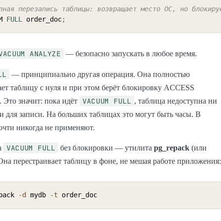
лная перезапись таблицы: возвращает место ОС, но блокиру
M 
FULL
 order_doc
;
VACUUM ANALYZE
— безопасно запускать в любое время.
LL
— принципиально другая операция. Она полностью
ет таблицу с нуля и при этом берёт блокировку ACCESS
VACUUM FULL
Это значит: пока идёт
, таблица недоступна ни
ни для записи. На больших таблицах это могут быть часы. В
очти никогда не применяют.
VACUUM FULL
а
без блокировки — утилита
pg_repack
(или
 Она перестраивает таблицу в фоне, не мешая работе приложения:
pack 
-d
 mydb 
-t