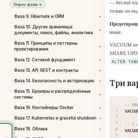
— без неё пл
Опрос фазы →
только по ин
Фаза 9. Hibernate и ORM
▾
Предотвращ
Фаза 10. Другие хранилища:
▾
ниже.
документы, поиск, файлы, аналитика
Фаза 11. Принципы и паттерны
VACUUM не б
▾
проектирования
SHARE UPDAT
Фаза 12. Сетевой фундамент
ALTER TAB
▾
Фаза 13. API: REST и контракты
▾
Три ва
Фаза 14. Безопасность и авторизация
▾
Фаза 15. Брокеры и распределённые
▾
системы
-- Об
Фаза 16. Контейнеры: Docker
▾
VACUU
Фаза 17. Kubernetes и graceful shutdown
▾
-- С 
Фаза 18. Облака
▾
VACUU
‹