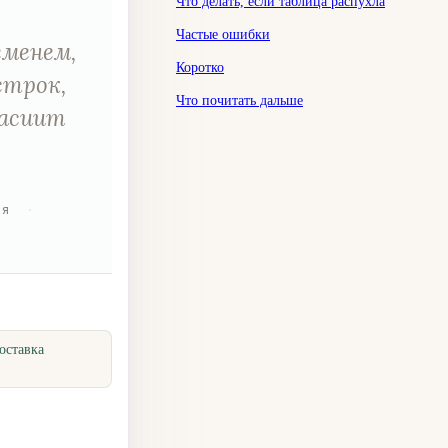
Что делать, если таблица распухла
Частые ошибки
еменем,
Коротко
строк,
Что почитать дальше
vacuum
ия
·
оставка