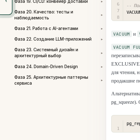
Фаза 19. CI/CD: конвейер доставки
▾
-- По
Фаза 20. Качество: тесты и
VACUU
▾
наблюдаемость
Фаза 21. Работа с AI-агентами
▾
VACUUM
и
Фаза 22. Создание LLM-приложений
▾
VACUUM FU
Фаза 23. Системный дизайн и
▾
перезаписыва
архитектурный выбор
EXCLUSIVE. 
Фаза 24. Domain-Driven Design
▾
для чтения, 
Фаза 25. Архитектурные паттерны
продакшне п
▾
сервиса
Альтернатив
pg_squeeze).
pg_re