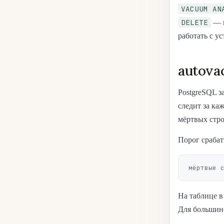
VACUUM AN
DELETE
— н
работать с у
autova
PostgreSQL 
следит за ка
мёртвых стро
Порог сраба
На таблице в
Для большинс