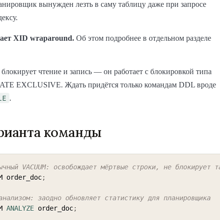
анировщик вынужден лезть в саму таблицу даже при запросе
дексу.
ает XID wraparound.
Об этом подробнее в отдельном разделе
локирует чтение и запись — он работает с блокировкой типа
E EXCLUSIVE. Ждать придётся только командам DDL вроде
LE
.
рианта команды
ычный VACUUM: освобождает мёртвые строки, не блокирует т
M order_doc
;
анализом: заодно обновляет статистику для планировщика
M 
ANALYZE
 order_doc
;