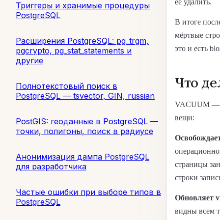
её удалить.
Триггеры и хранимые процедуры
PostgreSQL
В итоге посл
мёртвые стро
Расширения PostgreSQL: pg_trgm,
это и есть blo
pgcrypto, pg_stat_statements и
другие
Что д
Полнотекстовый поиск в
PostgreSQL — tsvector, GIN, russian
VACUUM — эт
вещи:
PostGIS: геоданные в PostgreSQL —
точки, полигоны, поиск в радиусе
Освобождает
операционно
Анонимизация дампа PostgreSQL
страницы зан
для разработчика
строки запис
Частые ошибки при выборе типов в
Обновляет vi
PostgreSQL
видны всем т