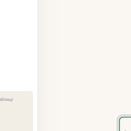
COPY
аблицу
›