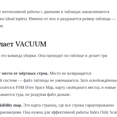
е интенсивной работы с данными в таблицах накапливаются
ки (dead tuples). Именно от них и раздувается размер таблицы —
at.
елает VACUUM
о команда уборки. Она проходит по таблице и делает три
 место от мёртвых строк.
Место не возвращается
й системе — файл таблицы не уменьшается. Зато освобождённы
осятся в FSM (Free Space Map, карту свободного места), и новые
ываются туда, не раздувая файл дальше.
sibility map.
Это карта страниц, где все строки гарантированно
ранзакциям. Она нужна для эффективной работы Index Only Sca