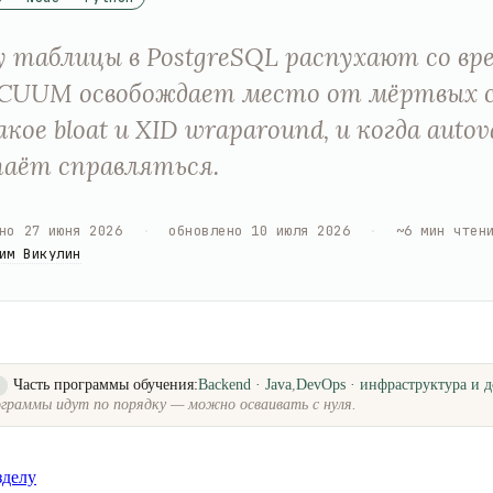
 таблицы в PostgreSQL распухают со вр
ACUUM освобождает место от мёртвых 
кое bloat и XID wraparound, и когда auto
аёт справляться.
но
27 июня 2026
·
обновлено
10 июля 2026
·
~
6
мин чтен
им Викулин
Часть программы обучения:
Backend · Java
,
DevOps · инфраструктура и д
о
граммы идут по порядку — можно осваивать с нуля.
зделу