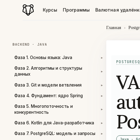
Курсы
Программы
Валютная удалёнк
Главная
›
Postg
BACKEND · JAVA
Фаза 1. Основы языка: Java
▾
POSTGRESQ
Фаза 2. Алгоритмы и структуры
V
▾
данных
Фаза 3. Git и модели ветвления
▾
au
Фаза 4. Фундамент: ядро Spring
▾
Фаза 5. Многопоточность и
▾
Po
конкурентность
Фаза 6. Kotlin для Java-разработчика
▾
Фаза 7. PostgreSQL: модель и запросы
▾
Java · G