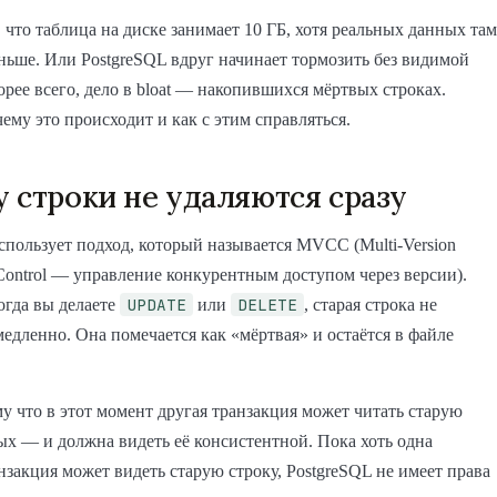
 что таблица на диске занимает 10 ГБ, хотя реальных данных там
еньше. Или PostgreSQL вдруг начинает тормозить без видимой
рее всего, дело в bloat — накопившихся мёртвых строках.
чему это происходит и как с этим справляться.
 строки не удаляются сразу
спользует подход, который называется MVCC (Multi-Version
Control — управление конкурентным доступом через версии).
UPDATE
DELETE
когда вы делаете
или
, старая строка не
медленно. Она помечается как «мёртвая» и остаётся в файле
у что в этот момент другая транзакция может читать старую
х — и должна видеть её консистентной. Пока хоть одна
нзакция может видеть старую строку, PostgreSQL не имеет права