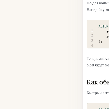
Но для боль
Настройку мо
ALTER
 
 
)
;
Теперь autov
bloat будет м
Как об
Быстрый взгл