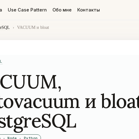
а
Use Case Pattern
Обо мне
Контакты
reSQL
›
VACUUM и bloat
L
ACUUM,
tovacuum и bloat
stgreSQL
o · Node · Python