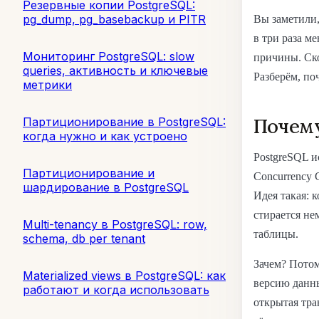
Резервные копии PostgreSQL:
pg_dump, pg_basebackup и PITR
Вы заметили,
в три раза м
Мониторинг PostgreSQL: slow
причины. Ско
queries, активность и ключевые
Разберём, по
метрики
Почему
Партиционирование в PostgreSQL:
когда нужно и как устроено
PostgreSQL и
Партиционирование и
Concurrency 
шардирование в PostgreSQL
Идея такая: 
стирается не
Multi-tenancy в PostgreSQL: row,
таблицы.
schema, db per tenant
Зачем? Потом
Materialized views в PostgreSQL: как
версию данны
работают и когда использовать
открытая тра