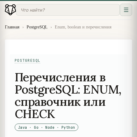
☰
Главная
›
PostgreSQL
›
Enum, boolean и перечисления
POSTGRESQL
Перечисления в
PostgreSQL: ENUM,
справочник или
CHECK
Java · Go · Node · Python