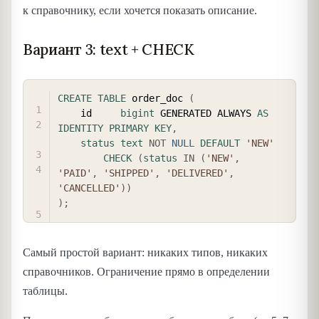
к справочнику, если хочется показать описание.
Вариант 3: text + CHECK
COPY
CREATE
TABLE
 order_doc 
(
    id     
bigint
 GENERATED ALWAYS 
AS
IDENTITY
PRIMARY
KEY
,
status
text
NOT
NULL
DEFAULT
'NEW'
CHECK
(
status
IN
(
'NEW'
,
'PAID'
,
'SHIPPED'
,
'DELIVERED'
,
'CANCELLED'
)
)
)
;
Самый простой вариант: никаких типов, никаких
справочников. Ограничение прямо в определении
таблицы.