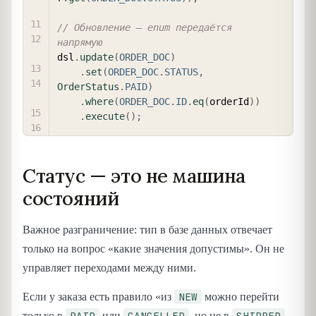
// Обновление — enum передаётся 
напрямую
dsl
.
update
(
ORDER_DOC
)
.
set
(
ORDER_DOC
.
STATUS
,
OrderStatus
.
PAID
)
.
where
(
ORDER_DOC
.
ID
.
eq
(
orderId
)
)
.
execute
(
)
;
Статус — это не машина
состояний
Важное разграничение: тип в базе данных отвечает
только на вопрос «какие значения допустимы». Он не
управляет переходами между ними.
NEW
Если у заказа есть правило «из
можно перейти
PAID
CANCELLED
SHIPPED
только в
или
, но не в