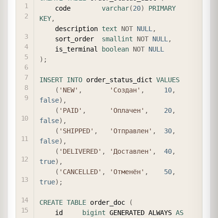
    code        
varchar
(
20
)
PRIMARY
KEY
,
    description 
text
NOT
NULL
,
    sort_order  
smallint
NOT
NULL
,
    is_terminal 
boolean
NOT
NULL
)
;
INSERT
INTO
 order_status_dict 
VALUES
(
'NEW'
,
'Создан'
,
10
,
false
)
,
(
'PAID'
,
'Оплачен'
,
20
,
false
)
,
(
'SHIPPED'
,
'Отправлен'
,
30
,
false
)
,
(
'DELIVERED'
,
'Доставлен'
,
40
,
true
)
,
(
'CANCELLED'
,
'Отменён'
,
50
,
true
)
;
CREATE
TABLE
 order_doc 
(
    id     
bigint
 GENERATED ALWAYS 
AS