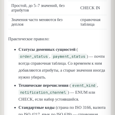
Простой, до 5–7 значений, без
CHECK IN
атрибутов
Значения часто меняются без
справочная
деплоя
таблица
Практическое правило:
Статусы доменных сущностей
(
order_status
payment_status
,
) — почти
всегда справочная таблица. Со временем к ним
добавляются атрибуты, а старые значения иногда
нужно убирать.
event_kind
Технические перечисления
(
,
notification_channel
) — ENUM или
CHECK, если набор устоявшийся.
Стандартные коды
(страна по ISO 3166, валюта
по ISO 4217, язык по ISO 639) — справочная