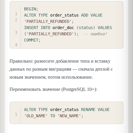
COPY
BEGIN
;
ALTER
TYPE
 order_status 
ADD
VALUE
'PARTIALLY_REFUNDED'
;
INSERT
INTO
 order_doc 
(
status
)
VALUES
(
'PARTIALLY_REFUNDED'
)
;
-- ошибка!
COMMIT
;
Правильно: разнесите добавление типа и вставку
данных по разным миграциям — сначала деплой с
новым значением, потом использование.
Переименовать значение (PostgreSQL 10+):
COPY
ALTER
TYPE
 order_status 
RENAME
VALUE
'OLD_NAME'
TO
'NEW_NAME'
;