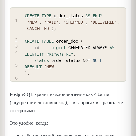
COPY
CREATE
TYPE
 order_status 
AS
ENUM
(
'NEW'
,
'PAID'
,
'SHIPPED'
,
'DELIVERED'
,
'CANCELLED'
)
;
CREATE
TABLE
 order_doc 
(
    id     
bigint
 GENERATED ALWAYS 
AS
IDENTITY
PRIMARY
KEY
,
status
 order_status 
NOT
NULL
DEFAULT
'NEW'
)
;
PostgreSQL хранит каждое значение как 4 байта
(внутренний числовой код), а в запросах вы работаете
со строками.
Это удобно, когда:
набор значений известен заранее и меняется