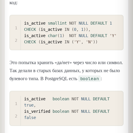
код:
COPY
is_active 
smallint
NOT
NULL
DEFAULT
1
CHECK
(
is_active 
IN
(
0
,
1
)
)
,
is_active 
char
(
1
)
NOT
NULL
DEFAULT
'Y'
CHECK
(
is_active 
IN
(
'Y'
,
'N'
)
)
Это попытка хранить «да/нет» через число или символ.
Так делали в старых базах данных, у которых не было
boolean
булевого типа. В PostgreSQL есть
:
COPY
is_active   
boolean
NOT
NULL
DEFAULT
true
,
is_verified 
boolean
NOT
NULL
DEFAULT
false