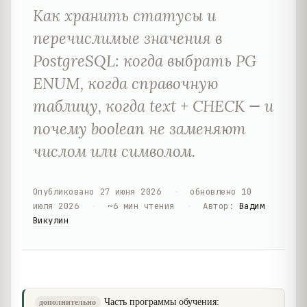
Как хранить статусы и
перечислимые значения в
PostgreSQL: когда выбрать PG
ENUM, когда справочную
таблицу, когда text + CHECK — и
почему boolean не заменяют
числом или символом.
Опубликовано
27 июня 2026
·
обновлено
10
июля 2026
·
~
6
мин чтения
·
Автор
:
Вадим
Викулин
Часть программы обучения:
дополнительно