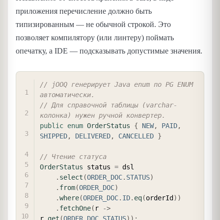
приложения перечисление должно быть
типизированным — не обычной строкой. Это
позволяет компилятору (или линтеру) поймать
опечатку, а IDE — подсказывать допустимые значения.
COPY
// jOOQ генерирует Java enum по PG ENUM 
автоматически.
// Для справочной таблицы (varchar-
колонка) нужен ручной конвертер.
public
enum
OrderStatus
{
NEW
,
PAID
,
SHIPPED
,
DELIVERED
,
CANCELLED
}
// Чтение статуса
OrderStatus
 status 
=
 dsl

.
select
(
ORDER_DOC
.
STATUS
)
.
from
(
ORDER_DOC
)
.
where
(
ORDER_DOC
.
ID
.
eq
(
orderId
)
)
.
fetchOne
(
r 
->
r
.
get
(
ORDER_DOC
.
STATUS
)
)
;