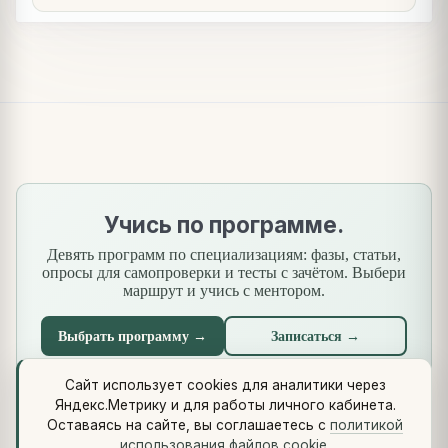
Учись по программе.
Девять программ по специализациям: фазы, статьи,
опросы для самопроверки и тесты с зачётом. Выбери
маршрут и учись с ментором.
Выбрать программу →
Записаться →
Сайт использует cookies для аналитики через
Яндекс.Метрику и для работы личного кабинета.
Что нового
·
Стандарты
·
Сквозной кейс
·
Библиотеки
·
Оставаясь на сайте, вы соглашаетесь с
политикой
Методология (Use Case Pattern)
использования файлов cookie
.