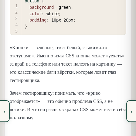
button
{
background
:
 green
;
color
:
 white
;
padding
:
 10px 20px
;
}
«Кнопки — зелёные, текст белый, с такими-то
отступами». Именно из-за CSS кнопка может «уехать»
за край на телефоне или текст налезть на картинку —
это классические баги вёрстки, которые ловит глаз
тестировщика.
Зачем тестировщику: понимать, что «криво
отображается» — это обычно проблема CSS, а не
логики. И что на разных экранах CSS может вести себя
‹
›
по-разному.