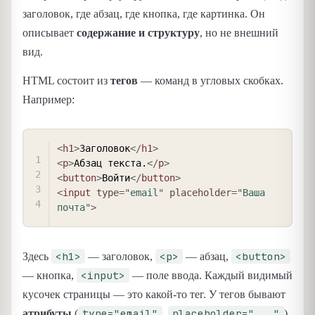
заголовок, где абзац, где кнопка, где картинка. Он
описывает
содержание и структуру
, но не внешний
вид.
HTML состоит из
тегов
— команд в угловых скобках.
Например:
COPY
<
h1
>
Заголовок
</
h1
>
<
p
>
Абзац текста.
</
p
>
<
button
>
Войти
</
button
>
<
input
type
=
"
email
"
placeholder
=
"
Ваша 
почта
"
>
<h1>
<p>
<button>
Здесь
— заголовок,
— абзац,
<input>
— кнопка,
— поле ввода. Каждый видимый
кусочек страницы — это какой-то тег. У тегов бывают
type="email"
placeholder="..."
атрибуты
(
,
)